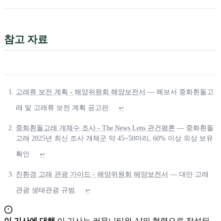
참고 자료
고래류 보전 계획 - 해양위원회 해양보전서
— 해보서 중화흰돌고
래 및 고래류 보전 계획 공고판.
↩
중화흰돌고래 개체수 조사 - The News Lens 관건평론
— 중화흰돌
고래 2025년 최신 조사 개체군 약 45~50마리, 60% 이상 외상 보유
확인.
↩
친환경 고래 관광 가이드 - 해양위원회 해양보전서
— 대만 고래
관광 생태관광 규범.
↩
이 기사에 대해
이 기사는 커뮤니티와 AI의 협력으로 작성되