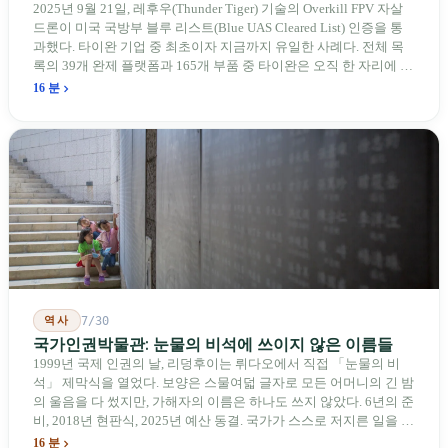
에게
2025년 9월 21일, 레후우(Thunder Tiger) 기술의 Overkill FPV 자살
드론이 미국 국방부 블루 리스트(Blue UAS Cleared List) 인증을 통
과했다. 타이완 기업 중 최초이자 지금까지 유일한 사례다. 전체 목
록의 39개 완제 플랫폼과 165개 부품 중 타이완은 오직 한 자리에 불
과하다. 2026년 4월, 미국 양당 소속 상원의원 4명이 《타이완을 위
16 분
한 푸른 하늘법(Blue Skies for Taiwan Act)》을 공동 발의해 타이완
기업용 고속 통로 설치를 요구했다. 이 법안 자체의 존재가 한 가지
를 드러낸다: 타이완의 진입이 너무 느려 미국 스스로가 입법을 통해
장벽을 낮춰야 한다는 점이다. 타이완에서 46년간 원격 조종 장난감
비행기를 만들어 온 한 회사가 오하이오주에 두 번째 공장을 건설할
계획을 세우고 있다.
역사
7/30
국가인권박물관: 눈물의 비석에 쓰이지 않은 이름들
1999년 국제 인권의 날, 리덩후이는 뤼다오에서 직접 「눈물의 비
석」 제막식을 열었다. 보양은 스물여덟 글자로 모든 어머니의 긴 밤
의 울음을 다 썼지만, 가해자의 이름은 하나도 쓰지 않았다. 6년의 준
비, 2018년 현판식, 2025년 예산 동결. 국가가 스스로 저지른 일을 기
념하기 위해 스스로 세운 박물관. 계엄 해제 39년 동안 사법 재판을
16 분