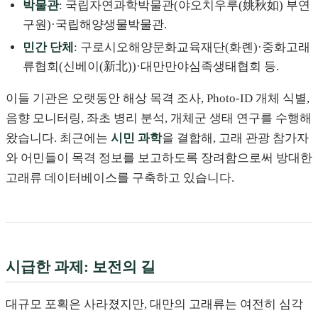
박물관
: 국립자연과학박물관(야오치우루(姚秋如) 부연
구원)·국립해양생물박물관.
민간 단체
: 구로시오해양문화교육재단(화롄)·중화고래
류협회(신베이(新北))·대만만야심족생태협회 등.
이들 기관은 오랫동안 해상 목격 조사, Photo-ID 개체 식별,
음향 모니터링, 좌초 병리 분석, 개체군 생태 연구를 수행해
왔습니다. 최근에는
시민 과학
을 결합해, 고래 관광 참가자
와 어민들이 목격 정보를 보고하도록 장려함으로써 방대한
고래류 데이터베이스를 구축하고 있습니다.
시급한 과제: 보전의 길
대규모 포획은 사라졌지만, 대만의 고래류는 여전히 심각