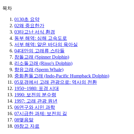
목차
01
30초 요약
02
왜 중요한가
03
타고난 서식 환경
동부 해역: 심해 고속도로
서부 해역: 얕은 바다의 육아실
04
대만의 고래류 스타들
참돌고래 (Spinner Dolphin)
리소돌고래 (Risso's Dolphin)
향유고래 (Sperm Whale)
중화흰돌고래 (Indo-Pacific Humpback Dolphin)
05
포경에서 고래 관광으로: 역사의 전환
1950~1980: 포경 시대
1990: 보전의 분수령
1997: 고래 관광 원년
06
연구와 시민 과학
07
시급한 과제: 보전의 길
08
맺음말
09
참고 자료