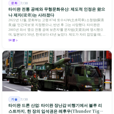
문화
7/30
타이완 전통 공예와 무형문화유산: 제도적 인정은 왔으
나 제자(徒弟)는 사라졌다
2022년 12월, 문화부는 고령 87세 토수사부(土水司阜) 소청량(蘇清
良)을 '인간국보'로 지정했으나, 반년 후 그는 사망했다. 타이완은
2005년 와서 '중요 전통 공예 보존자'를 문자법(文資法)에 명시했으
며, 일본보다 50년, 한국보다 43년 늦었다. 제도가 자리 잡았을 때, 제
자 제도는 이미 1970-80년대 산업화 과정에서 붕괴되었다. 600여 명
14 분
전통 장사 중 50세 미만은 '소수'에 불과하다. 명단은 길어지지만, 가
르칠 수 있는 사람은 줄어든다.
기술
7/30
타이완 드론 산업: 타이완 장난감 비행기에서 블루 리
스트까지, 한 장의 입석권은 레후우(Thunder Tiger)