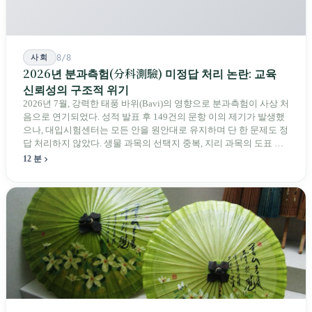
사회
8/8
2026년 분과측험(分科測驗) 미정답 처리 논란: 교육
신뢰성의 구조적 위기
2026년 7월, 강력한 태풍 바위(Bavi)의 영향으로 분과측험이 사상 처
음으로 연기되었다. 성적 발표 후 149건의 문항 이의 제기가 발생했
으나, 대입시험센터는 모든 안을 원안대로 유지하며 단 한 문제도 정
답 처리하지 않았다. 생물 과목의 선택지 중복, 지리 과목의 도표 오
류 등에 대해 당국은 "답안 작성에 영향이 없다"라고만 답했다. 국회
12 분
의원과 학부모, 시민 연서명단이 요구하는 것은 단순하다. 결론뿐 아
니라 검증 가능한 근거를 제시하라는 것이다.