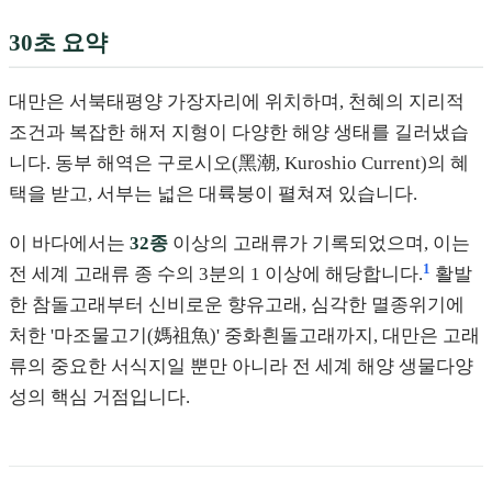
30초 요약
대만은 서북태평양 가장자리에 위치하며, 천혜의 지리적
조건과 복잡한 해저 지형이 다양한 해양 생태를 길러냈습
니다. 동부 해역은 구로시오(黑潮, Kuroshio Current)의 혜
택을 받고, 서부는 넓은 대륙붕이 펼쳐져 있습니다.
이 바다에서는
32종
이상의 고래류가 기록되었으며, 이는
1
전 세계 고래류 종 수의 3분의 1 이상에 해당합니다.
활발
한 참돌고래부터 신비로운 향유고래, 심각한 멸종위기에
처한 '마조물고기(媽祖魚)' 중화흰돌고래까지, 대만은 고래
류의 중요한 서식지일 뿐만 아니라 전 세계 해양 생물다양
성의 핵심 거점입니다.