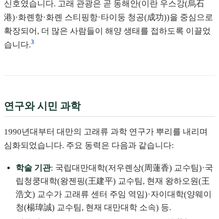
신호였습니다. 고래 관광은 곧 동해안(이란 우스강(烏石
港)·화롄항·화롄 스티핑항·타이둥 청공(成功))을 중심으로
확장되어, 더 많은 사람들이 해양 생태를 접하도록 이끌었
3
습니다.
연구와 시민 과학
1990년대부터 대만의 고래류 과학 연구가 뿌리를 내리며
심화되었습니다. 주요 동력은 다음과 같습니다:
학술 기관
: 국립대만대학(저우롄상(周蓮香) 교수팀)·국
립청쿵대학(왕젠핑(王建平) 교수팀, 현재 왕하오원(王
浩文) 교수가 고래류 센터 주임 역임)·자이대학(양웨이
청(楊瑋誠) 교수팀, 현재 대만대학 소속) 등.