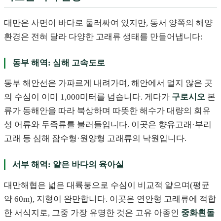
대만은 사면이 바다로 둘러싸여 있지만, 동서 양쪽의 해양
환경은 전혀 달라 다양한 고래류 생태를 만들어냅니다:
동부 해역: 심해 고속도로
동부 해안선은 가파르게 내려가며, 해안에서 멀지 않은 곳
의 수심이 이미 1,000미터를 넘습니다. 게다가
구로시오
본
류가 동해안을 따라 북상하며 따뜻한 해수가 대량의 회유
성 어류와 두족류를 불러들입니다. 이곳은 향유고래·부리
고래 등 심해 잠수형·원양형 고래류의 낙원입니다.
서부 해역: 얕은 바다의 육아실
대만해협은 넓은 대륙붕으로 수심이 비교적 얕으며(평균
약 60m), 지형이 완만합니다. 이곳은 연안형 고래류에 적합
한 서식지로, 그중 가장 유명한 것은 고유 아종인
중화흰돌