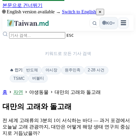
본문으로 건너뛰기
🌐 English version available →
Switch to English
✕
Taiwan
.md
☰
🌐
KO
▾
ESC
키워드로 모든 기사 검색
반도체
야시장
원주민족
2·28 사건
🔥 인기
버블티
TSMC
홈
자연
야생동물
대만의 고래와 돌고래
대만의 고래와 돌고래
전 세계 고래류의 3분의 1이 서식하는 바다 — 과거 포경에서
오늘날 고래 관광까지, 대만은 어떻게 해양 생태 연구의 중심
지로 거듭났을까?