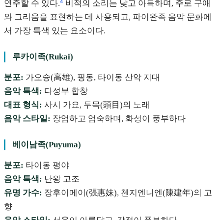
2
연주할 수 있다.
비적의 소리는 낮고 아득하며, 주로 구애
와 그리움을 표현하는 데 사용되고, 파이완족 음악 문화에
서 가장 특색 있는 요소이다.
루카이족(Rukai)
분포:
가오슝(高雄), 핑동, 타이동 산악 지대
음악 특색:
다성부 합창
대표 형식:
사시 가요, 두목(頭目)의 노래
음악 스타일:
장엄하고 엄숙하며, 화성이 풍부하다
베이남족(Puyuma)
분포:
타이동 평야
음악 특색:
난왕 고조
유명 가수:
장후이메이(張惠妹), 첸지엔니엔(陳建年)의 고
향