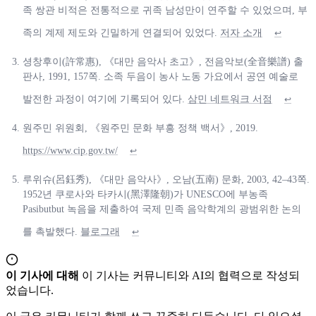
족 쌍관 비적은 전통적으로 귀족 남성만이 연주할 수 있었으며, 부
족의 계제 제도와 긴밀하게 연결되어 있었다.
저자 소개
↩
셩창후이(許常惠), 《대만 음악사 초고》, 전음악보(全音樂譜) 출
판사, 1991, 157쪽. 소족 두음이 농사 노동 가요에서 공연 예술로
발전한 과정이 여기에 기록되어 있다.
삼민 네트워크 서점
↩
원주민 위원회, 《원주민 문화 부흥 정책 백서》, 2019.
https://www.cip.gov.tw/
↩
루위슈(呂鈺秀), 《대만 음악사》, 오남(五南) 문화, 2003, 42–43쪽.
1952년 쿠로사와 타카시(黑澤隆朝)가 UNESCO에 부농족
Pasibutbut 녹음을 제출하여 국제 민족 음악학계의 광범위한 논의
를 촉발했다.
블로그래
↩
이 기사에 대해
이 기사는 커뮤니티와 AI의 협력으로 작성되
었습니다.