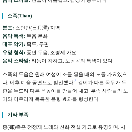
음악 스타일:
선율이 아름답고, 감정이 풍부하다
소족(Thao)
분포:
스먼탄(日月潭) 지역
음악 특색:
두음 문화
대표 악기:
목두, 두판
유명 형식:
풍년 두음, 조령제 가요
음악 스타일:
리듬이 강하고, 노동곡의 특색이 있다
소족의 두음은 원래 여성이 조를 찧을 때의 노동 가요였으
3
나, 이후 예술 공연으로 발전했다.
길이가 다른 목두가 두
판을 두드려 다른 음높이를 만들어 내고, 부족 사람들의 노
어와 어우러져 독특한 음향 효과를 형성한다.
기타 부족
증(鄒)족은 전쟁제 노래와 신화 전설 가요로 유명하며, 사