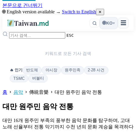
본문으로 건너뛰기
🌐 English version available →
Switch to English
✕
Taiwan
.md
☰
🌐
KO
▾
ESC
키워드로 모든 기사 검색
반도체
야시장
원주민족
2·28 사건
🔥 인기
버블티
TSMC
홈
음악
傳統音樂
대만 원주민 음악 전통
대만 원주민 음악 전통
대만 16개 원주민 부족의 풍부한 음악 문화를 탐구하며, 고대
노래 선율부터 전통 악기까지 수천 년의 문화 계승을 목격하다