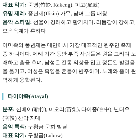
대표 악기:
죽영(竹鈴, Kakeng), 피고(皮鼓)
유명 제례:
풍년제(Ilisin) 가무, 남녀 그룹 대창
음악 스타일:
선율이 경쾌하고 활기차며, 리듬감이 강하고,
오음음계가 흔하다
아미족의 풍년제는 대만에서 가장 대표적인 원주민 축제
중 하나이다. 제례 기간 동안 부족 사람들은 원을 그리며 노
래하고 춤을 추며, 남성은 전통 의상을 입고 정돈된 발걸음
을 옮기고, 여성은 죽영을 흔들어 반주하며, 노래와 춤이 완
벽하게 융합된다.
타이야족(Atayal)
분포:
신베이(新竹), 미오리(苗栗), 타이중(台中), 난터우
(南投) 산악 지대
음악 특색:
구황금 문화 발달
대표 악기:
구황금(Lubuw)