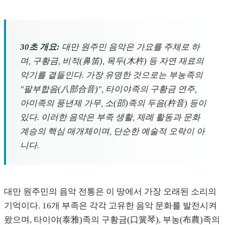
30초 개요:
대만 원주민 음악은 가요를 주체로 하
며, 구황금, 비적(鼻笛), 목두(木杵) 등 자연 재료의
악기를 곁들인다. 가장 유명한 것으로는 부농족의
"팔부합음(八部合音)", 타이야족의 구황금 연주,
아미족의 풍년제 가무, 소(邵)족의 두음(杵音) 등이
있다. 이러한 음악은 부족 생활, 제례 활동과 문화
계승의 핵심 매개체이며, 단순한 예술적 오락이 아
니다.
대만 원주민의 음악 전통은 이 땅에서 가장 오래된 소리의
기억이다. 16개 부족은 각각 고유한 음악 문화를 발전시켜
왔으며, 타이야(泰雅)족의 구황금(口簧琴), 부농(布農)족의