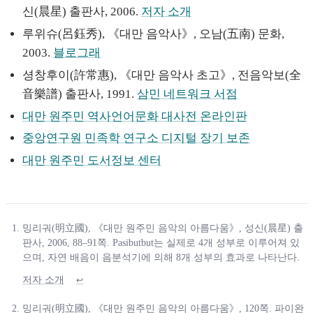
신(晨星) 출판사, 2006.
저자 소개
루위슈(呂鈺秀), 《대만 음악사》, 오남(五南) 문화,
2003.
블로그래
셩창후이(許常惠), 《대만 음악사 초고》, 전음악보(全
音樂譜) 출판사, 1991.
삼민 네트워크 서점
대만 원주민 역사언어문화 대사전 온라인판
중앙연구원 민족학 연구소 디지털 장기 보존
대만 원주민 도서정보 센터
밍리궈(明立國), 《대만 원주민 음악의 아름다움》, 성신(晨星) 출
판사, 2006, 88–91쪽. Pasibutbut는 실제로 4개 성부로 이루어져 있
으며, 자연 배음이 음분석기에 의해 8개 성부의 효과로 나타난다.
저자 소개
↩
밍리궈(明立國), 《대만 원주민 음악의 아름다움》, 120쪽. 파이완