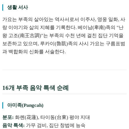
생활 서사
가요는 부족의 살아있는 역사서로서 이주사, 영웅 일화, 사
랑 이야기와 삶의 지혜를 기록한다. 베이남(卑南)족의 "난
왕 고조(南王古調)"는 부족의 수천 년에 걸친 집단 기억을
보존하고 있으며, 루카이(魯凱)족의 사시 가요는 구름표범
과 백합화의 신화를 서술한다.
16개 부족 음악 특색 순례
아미족(Pangcah)
분포:
화롄(花蓮), 타이동(台東) 평야 지대
음악 특색:
가무 검비, 집단 창법에 능숙