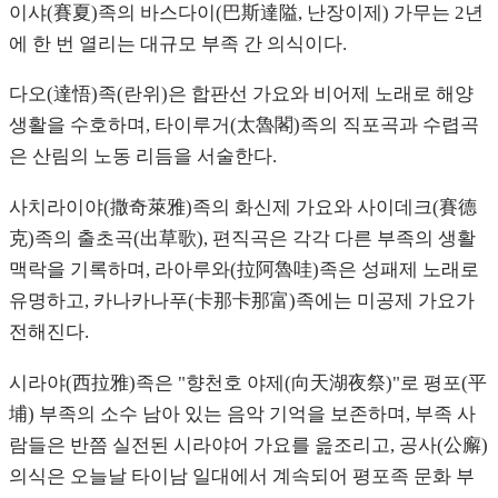
이샤(賽夏)족의 바스다이(巴斯達隘, 난장이제) 가무는 2년
에 한 번 열리는 대규모 부족 간 의식이다.
다오(達悟)족(란위)은 합판선 가요와 비어제 노래로 해양
생활을 수호하며, 타이루거(太魯閣)족의 직포곡과 수렵곡
은 산림의 노동 리듬을 서술한다.
사치라이야(撒奇萊雅)족의 화신제 가요와 사이데크(賽德
克)족의 출초곡(出草歌), 편직곡은 각각 다른 부족의 생활
맥락을 기록하며, 라아루와(拉阿魯哇)족은 성패제 노래로
유명하고, 카나카나푸(卡那卡那富)족에는 미공제 가요가
전해진다.
시라야(西拉雅)족은 "향천호 야제(向天湖夜祭)"로 평포(平
埔) 부족의 소수 남아 있는 음악 기억을 보존하며, 부족 사
람들은 반쯤 실전된 시라야어 가요를 읊조리고, 공사(公廨)
의식은 오늘날 타이남 일대에서 계속되어 평포족 문화 부