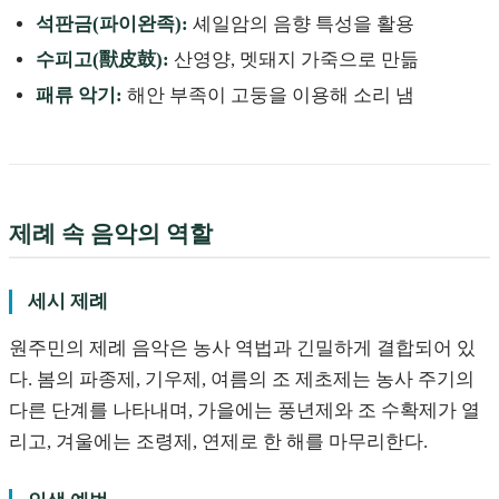
석판금(파이완족):
셰일암의 음향 특성을 활용
수피고(獸皮鼓):
산영양, 멧돼지 가죽으로 만듦
패류 악기:
해안 부족이 고둥을 이용해 소리 냄
제례 속 음악의 역할
세시 제례
원주민의 제례 음악은 농사 역법과 긴밀하게 결합되어 있
다. 봄의 파종제, 기우제, 여름의 조 제초제는 농사 주기의
다른 단계를 나타내며, 가을에는 풍년제와 조 수확제가 열
리고, 겨울에는 조령제, 연제로 한 해를 마무리한다.