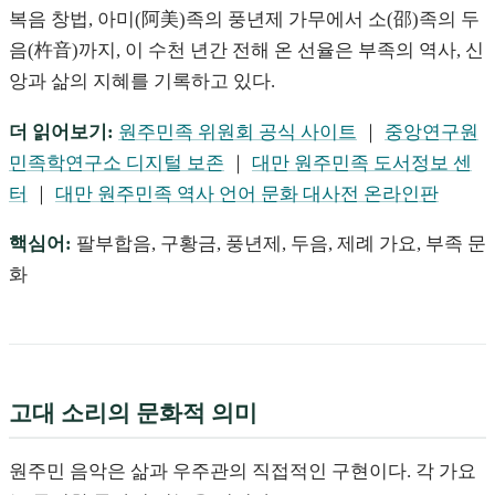
복음 창법, 아미(阿美)족의 풍년제 가무에서 소(邵)족의 두
음(杵音)까지, 이 수천 년간 전해 온 선율은 부족의 역사, 신
앙과 삶의 지혜를 기록하고 있다.
더 읽어보기:
원주민족 위원회 공식 사이트
｜
중앙연구원
민족학연구소 디지털 보존
｜
대만 원주민족 도서정보 센
터
｜
대만 원주민족 역사 언어 문화 대사전 온라인판
핵심어:
팔부합음, 구황금, 풍년제, 두음, 제례 가요, 부족 문
화
고대 소리의 문화적 의미
원주민 음악은 삶과 우주관의 직접적인 구현이다. 각 가요