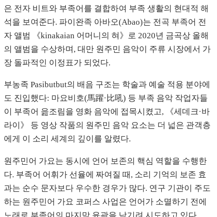
은 전자 비트와 부족어를 결합하여 부족 생활의 현대적 해
석을 보여준다. 파이완족 아바오(Abao)는 전곡 부족어 전
자 앨범 《kinakaian 어머니의 혀》로 2020년 금곡상 올해
의 앨범을 수상하며, 대만 원주민 음악이 주류 시장에서 가
장 돌파적인 이정표가 되었다.
부농족 Pasibutbut의 배음 구조는 학술과 예술 적용 분야에
도 진입했다: 마요비호(馬躍·比吼) 등 부족 음악 작업자들
이 부족어 읊조림을 영화 음악에 접목시켰고, 《세데크·바
라이》 등 영상 작품의 원주민 음악 요소는 더 넓은 관객층
에게 이 소리 세계의 깊이를 알렸다.
원주민어 가요는 동시에 언어 보존의 핵심 역할을 수행한
다. 부족어 어휘가 선율에 짜여질 때, 소리 기억의 보존 효
과는 순수 문자보다 우수한 경우가 많다. 연구 기관이 주도
하는 원주민어 가요 코퍼스 사업은 언어가 소멸하기 전에
노래로 부족어의 마지막 윤곽을 남기려 시도하고 있다.