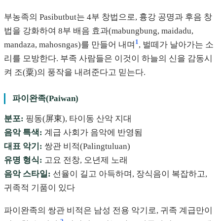
부농족의 Pasibutbut는 4부 창법으로, 흉강 공명과 후음 창
법을 강화하여 8부 배음 효과(mabungbung, maidadu,
1
mandaza, mahosngas)를 만들어 내며
, 벌떼가 날아가는 소
리를 모방한다. 부족 사람들은 이것이 하늘의 신을 감동시
켜 조(粟)의 풍작을 내려준다고 믿는다.
파이완족(Paiwan)
분포:
핑동(屏東), 타이동 산악 지대
음악 특색:
계급 사회가 음악에 반영됨
대표 악기:
쌍관 비적(Palingtuluan)
유명 형식:
고요 전창, 오년제 노래
음악 스타일:
선율이 길고 아득하며, 장식음이 복잡하고,
귀족적 기품이 있다
파이완족의 쌍관 비적은 남성 전용 악기로, 귀족 계급만이