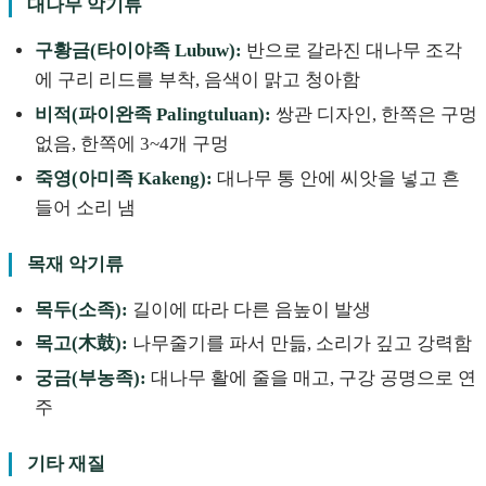
대나무 악기류
구황금(타이야족 Lubuw):
반으로 갈라진 대나무 조각
에 구리 리드를 부착, 음색이 맑고 청아함
비적(파이완족 Palingtuluan):
쌍관 디자인, 한쪽은 구멍
없음, 한쪽에 3~4개 구멍
죽영(아미족 Kakeng):
대나무 통 안에 씨앗을 넣고 흔
들어 소리 냄
목재 악기류
목두(소족):
길이에 따라 다른 음높이 발생
목고(木鼓):
나무줄기를 파서 만듦, 소리가 깊고 강력함
궁금(부농족):
대나무 활에 줄을 매고, 구강 공명으로 연
주
기타 재질