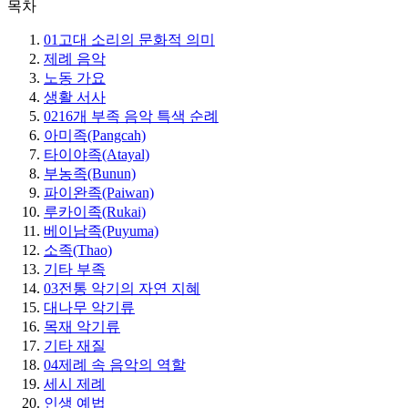
목차
01
고대 소리의 문화적 의미
제례 음악
노동 가요
생활 서사
02
16개 부족 음악 특색 순례
아미족(Pangcah)
타이야족(Atayal)
부농족(Bunun)
파이완족(Paiwan)
루카이족(Rukai)
베이남족(Puyuma)
소족(Thao)
기타 부족
03
전통 악기의 자연 지혜
대나무 악기류
목재 악기류
기타 재질
04
제례 속 음악의 역할
세시 제례
인생 예법