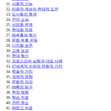
사회적 기능
05
음악 계승의 현대적 도전
도시화의 충격
언어 소실
상업화 문제
현대화 적응
06
부흥과 혁신
문화 부흥 운동
디지털 보존
교육 보급
현대 혁신
크로스오버 실험과 대표 사례
07
세계적 지위와 문화적 가치
학술적 가치
국제적 영향
문화적 의의
08
확장 탐구
현장 체험
학습 자료
관련 명소
09
참고 자료