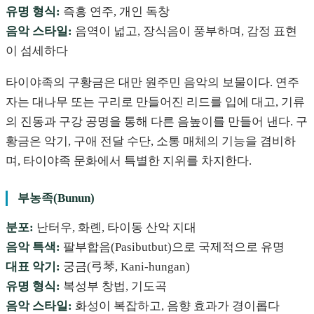
유명 형식:
즉흥 연주, 개인 독창
음악 스타일:
음역이 넓고, 장식음이 풍부하며, 감정 표현
이 섬세하다
타이야족의 구황금은 대만 원주민 음악의 보물이다. 연주
자는 대나무 또는 구리로 만들어진 리드를 입에 대고, 기류
의 진동과 구강 공명을 통해 다른 음높이를 만들어 낸다. 구
황금은 악기, 구애 전달 수단, 소통 매체의 기능을 겸비하
며, 타이야족 문화에서 특별한 지위를 차지한다.
부농족(Bunun)
분포:
난터우, 화롄, 타이동 산악 지대
음악 특색:
팔부합음(Pasibutbut)으로 국제적으로 유명
대표 악기:
궁금(弓琴, Kani-hungan)
유명 형식:
복성부 창법, 기도곡
음악 스타일:
화성이 복잡하고, 음향 효과가 경이롭다