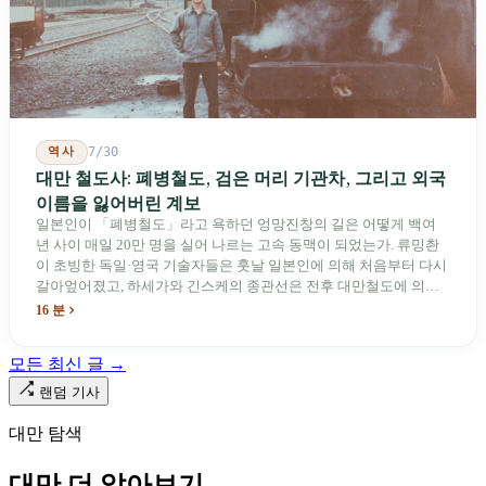
역사
7/30
대만 철도사: 폐병철도, 검은 머리 기관차, 그리고 외국
이름을 잃어버린 계보
일본인이 「폐병철도」라고 욕하던 엉망진창의 길은 어떻게 백여
년 사이 매일 20만 명을 실어 나르는 고속 동맥이 되었는가. 류밍촨
이 초빙한 독일·영국 기술자들은 훗날 일본인에 의해 처음부터 다시
갈아엎어졌고, 하세가와 긴스케의 종관선은 전후 대만철도에 의해
이름과 번호가 바뀌었다. 세대마다 앞선 세대의 기록을 주석으로 밀
16 분
어냈다. 외국 이름들은 줄곧 벗겨져 나갔고, 남은 것은 대만어의
「오타우아」「화차아」, 쥐광·쯔창·푸싱이라는 정치 구호뿐이었
모든 최신 글 →
다. 마침내 푸유마·타로코 세대에 이르러서야 원주민 지명이 다시 철
로 위에 깔렸다.
랜덤 기사
대만 탐색
대만 더 알아보기