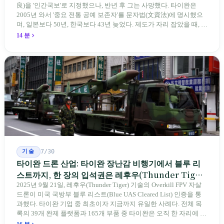
良)을 '인간국보'로 지정했으나, 반년 후 그는 사망했다. 타이완은
2005년 와서 '중요 전통 공예 보존자'를 문자법(文資法)에 명시했으
며, 일본보다 50년, 한국보다 43년 늦었다. 제도가 자리 잡았을 때, 제
자 제도는 이미 1970-80년대 산업화 과정에서 붕괴되었다. 600여 명
14 분
전통 장사 중 50세 미만은 '소수'에 불과하다. 명단은 길어지지만, 가
르칠 수 있는 사람은 줄어든다.
기술
7/30
타이완 드론 산업: 타이완 장난감 비행기에서 블루 리
스트까지, 한 장의 입석권은 레후우(Thunder Tiger)
에게
2025년 9월 21일, 레후우(Thunder Tiger) 기술의 Overkill FPV 자살
드론이 미국 국방부 블루 리스트(Blue UAS Cleared List) 인증을 통
과했다. 타이완 기업 중 최초이자 지금까지 유일한 사례다. 전체 목
록의 39개 완제 플랫폼과 165개 부품 중 타이완은 오직 한 자리에 불
과하다. 2026년 4월, 미국 양당 소속 상원의원 4명이 《타이완을 위