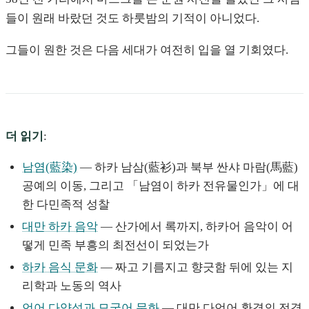
들이 원래 바랐던 것도 하룻밤의 기적이 아니었다.
그들이 원한 것은 다음 세대가 여전히 입을 열 기회였다.
더 읽기
:
남염(藍染)
— 하카 남삼(藍衫)과 북부 싼샤 마람(馬藍)
공예의 이동, 그리고 「남염이 하카 전유물인가」에 대
한 다민족적 성찰
대만 하카 음악
— 산가에서 록까지, 하카어 음악이 어
떻게 민족 부흥의 최전선이 되었는가
하카 음식 문화
— 짜고 기름지고 향긋함 뒤에 있는 지
리학과 노동의 역사
언어 다양성과 모국어 문화
— 대만 다언어 환경의 전경