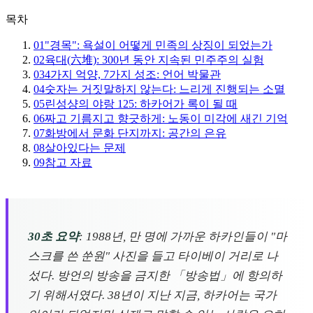
목차
01
"경목": 욕설이 어떻게 민족의 상징이 되었는가
02
육대(六堆): 300년 동안 지속된 민주주의 실험
03
4가지 억양, 7가지 성조: 언어 박물관
04
숫자는 거짓말하지 않는다: 느리게 진행되는 소멸
05
린성샹의 야랑 125: 하카어가 록이 될 때
06
짜고 기름지고 향긋하게: 노동이 미각에 새긴 기억
07
화방에서 문화 단지까지: 공간의 은유
08
살아있다는 문제
09
참고 자료
30초 요약
: 1988년, 만 명에 가까운 하카인들이 "마
스크를 쓴 쑨원" 사진을 들고 타이베이 거리로 나
섰다. 방언의 방송을 금지한 「방송법」에 항의하
기 위해서였다. 38년이 지난 지금, 하카어는 국가