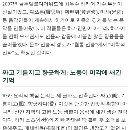
2007년 골든멜로디어워드에 최우수 하카어 가수 부문이
신설되었고, 뤄쓰롱(羅思容), 황롄위(黃連煜), 미샤(米莎)
등 음악인들이 계속해서 하카어로 민족의 경계를 넘는 음
악을 만들어왔다. 이 작품들은 하카인만이 아니라, 하카어
를 전혀 모르면서도 선율과 감동에 이끌린 많은 청중들을
끌어들였다. 문화 전승의 경로가 "혈통 전승"에서 "미학적
전파"로 확장된 것이다.
짜고 기름지고 향긋하게: 노동이 미각에 새긴
기억
하카 요리의 핵심 논리는 세 글자로 압축된다. 짜고(鹹), 기
름지고(肥), 향긋하다(香). 이것은 단순한 입맛의 취향이 아
니라, 산간 지역의 고된 노동 생활이 음식에 새긴 생존 전략
이다. 하카 소초(小炒)의 진한 짠맛은 땀 흘린 후 소금을 보
충해주고, 매채버육(梅菜扣肉)의 절임은 냉장고가 없던 시