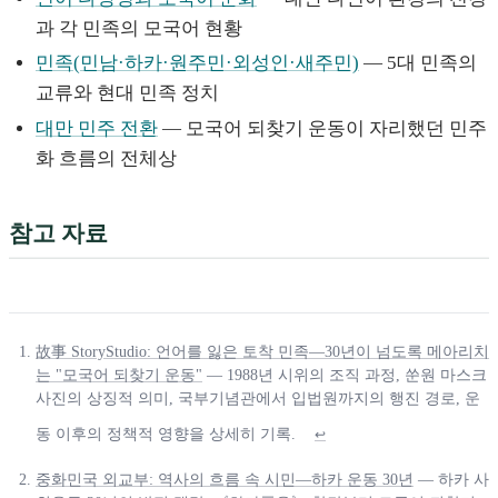
과 각 민족의 모국어 현황
민족(민남·하카·원주민·외성인·새주민)
— 5대 민족의
교류와 현대 민족 정치
대만 민주 전환
— 모국어 되찾기 운동이 자리했던 민주
화 흐름의 전체상
참고 자료
故事 StoryStudio: 언어를 잃은 토착 민족—30년이 넘도록 메아리치
는 "모국어 되찾기 운동"
— 1988년 시위의 조직 과정, 쑨원 마스크
사진의 상징적 의미, 국부기념관에서 입법원까지의 행진 경로, 운
동 이후의 정책적 영향을 상세히 기록.
↩
중화민국 외교부: 역사의 흐름 속 시민—하카 운동 30년
— 하카 사