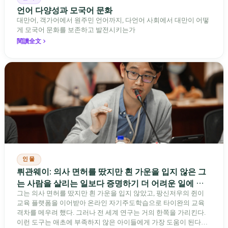
언어 다양성과 모국어 문화
대만어, 객가어에서 원주민 언어까지, 다언어 사회에서 대만이 어떻
게 모국어 문화를 보존하고 발전시키는가
閱讀全文
인물
뤼관웨이: 의사 면허를 땄지만 흰 가운을 입지 않은 그
는 사람을 살리는 일보다 증명하기 더 어려운 일에 걸
었다
그는 의사 면허를 땄지만 흰 가운을 입지 않았고, 팡신저우의 쥔이
교육 플랫폼을 이어받아 온라인 자기주도학습으로 타이완의 교육
격차를 메우려 했다. 그러나 전 세계 연구는 거의 한쪽을 가리킨다.
이런 도구는 애초에 부족하지 않은 아이들에게 가장 도움이 된다는