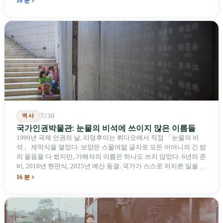
16 분
한 푸른 하늘법(Blue Skies for Taiwan Act)》을 공동 발의해 타이완
기업용 고속 통로 설치를 요구했다. 이 법안 자체의 존재가 한 가지
를 드러낸다: 타이완의 진입이 너무 느려 미국 스스로가 입법을 통해
장벽을 낮춰야 한다는 점이다. 타이완에서 46년간 원격 조종 장난감
비행기를 만들어 온 한 회사가 오하이오주에 두 번째 공장을 건설할
계획을 세우고 있다.
역사
7/30
국가인권박물관: 눈물의 비석에 쓰이지 않은 이름들
1999년 국제 인권의 날, 리덩후이는 뤼다오에서 직접 「눈물의 비
석」 제막식을 열었다. 보양은 스물여덟 글자로 모든 어머니의 긴 밤
의 울음을 다 썼지만, 가해자의 이름은 하나도 쓰지 않았다. 6년의 준
비, 2018년 현판식, 2025년 예산 동결. 국가가 스스로 저지른 일을 기
념하기 위해 스스로 세운 박물관. 계엄 해제 39년 동안 사법 재판을
16 분
받은 가해자는 단 한 명도 없다.