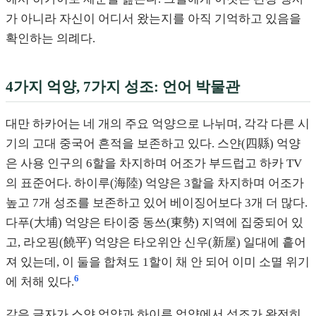
가 아니라 자신이 어디서 왔는지를 아직 기억하고 있음을
확인하는 의례다.
4가지 억양, 7가지 성조: 언어 박물관
대만 하카어는 네 개의 주요 억양으로 나뉘며, 각각 다른 시
기의 고대 중국어 흔적을 보존하고 있다. 스얀(四縣) 억양
은 사용 인구의 6할을 차지하며 어조가 부드럽고 하카 TV
의 표준어다. 하이루(海陸) 억양은 3할을 차지하며 어조가
높고 7개 성조를 보존하고 있어 베이징어보다 3개 더 많다.
다푸(大埔) 억양은 타이중 동쓰(東勢) 지역에 집중되어 있
고, 라오핑(饒平) 억양은 타오위안 신우(新屋) 일대에 흩어
져 있는데, 이 둘을 합쳐도 1할이 채 안 되어 이미 소멸 위기
6
에 처해 있다.
같은 글자가 스얀 억양과 하이루 억양에서 성조가 완전히