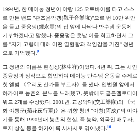
1994년, 한 메이눙 청년이 야랑 125 오토바이를 타고 스스
로 만든 밴드 "관즈음악갱(觀子音樂坑)"으로 번 10만 위안
을 들고 중융펑(鍾永豐)의 집 앞에 나타나 반수댐 운동에
기부하겠다고 말했다. 중융펑은 훗날 이를 회고하면서 그
를 "자기 고향에 대해 어떤 열혈함과 책임감을 가진" 청년
9
으로 기억했다.
그 청년의 이름은 린성샹(林生祥)이었다. 4년 뒤, 그는 시인
중융펑과 정식으로 협업하여 메이눙 반수댐 운동을 주제로
첫 앨범 《우리도 산가를 부르자》를 냈다. 입법원 앞에서
하카어로 농촌의 분노를 노래했고, 뜻밖에도 골든멜로디어
워드 2개를 수상했다. 2001년, 교공악대(交工樂隊)의 《국
화 야행군(菊花夜行軍)》은 귀향 청년 "아청(阿成)"의 이야
기를 통해 1990년대 농촌의 현실, 즉 농약, 외국인 배우자,
10
토지 상실 등을 하카어 록 서사시로 엮어냈다.