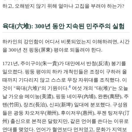
하고, 오해받지 않기 위해 얼마나 고집을 부려야 하는가?
육대(六堆): 300년 동안 지속된 민주주의 실험
하카인의 강인함이 어디서 비롯되었는지 이해하려면, 시간
을 300년 전 핑둥(屏東) 평야로 되돌려야 한다.
1721년, 주이구이(朱一貴)가 대만에서 반청(反淸) 봉기를
일으켰다. 핑둥 평야의 하카 개척민들은 조정이 구하러 올
때까지 기다리지 않고 스스로 무장 자위대를 조직했다. 이
4
것이 "육대(六堆)"의 기원이다.
여섯 개의 "대(堆)"는 오늘
날 가오슝 메이눙(美濃), 핑둥 네이푸(內埔), 완롼(萬巒), 주
톈(竹田), 장즈(長治), 신피(新埤) 일대에 분포했다. 구성원
들은 광둥 차오저우(潮州), 후이저우(惠州), 푸젠 팅저우(汀
州) 출신으로 본적은 달랐지만, 같은 언어를 쓴다는 이유로
연대를 맺었다. 언어가 혈연보다 먼저였고, 문화가 지역보