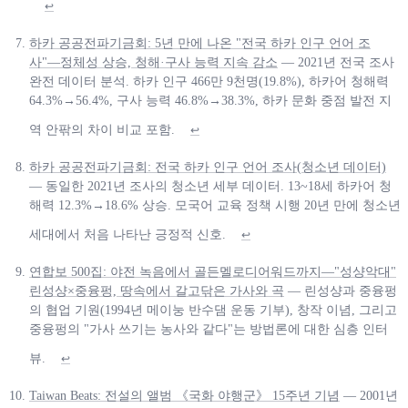
↩
하카 공공전파기금회: 5년 만에 나온 "전국 하카 인구 언어 조
사"—정체성 상승, 청해·구사 능력 지속 감소
— 2021년 전국 조사
완전 데이터 분석. 하카 인구 466만 9천명(19.8%), 하카어 청해력
64.3%→56.4%, 구사 능력 46.8%→38.3%, 하카 문화 중점 발전 지
역 안팎의 차이 비교 포함.
↩
하카 공공전파기금회: 전국 하카 인구 언어 조사(청소년 데이터)
— 동일한 2021년 조사의 청소년 세부 데이터. 13~18세 하카어 청
해력 12.3%→18.6% 상승. 모국어 교육 정책 시행 20년 만에 청소년
세대에서 처음 나타난 긍정적 신호.
↩
연합보 500집: 야전 녹음에서 골든멜로디어워드까지—"성샹악대"
린성샹×중융펑, 땅속에서 갈고닦은 가사와 곡
— 린성샹과 중융펑
의 협업 기원(1994년 메이눙 반수댐 운동 기부), 창작 이념, 그리고
중융펑의 "가사 쓰기는 농사와 같다"는 방법론에 대한 심층 인터
뷰.
↩
Taiwan Beats: 전설의 앨범 《국화 야행군》 15주년 기념
— 2001년