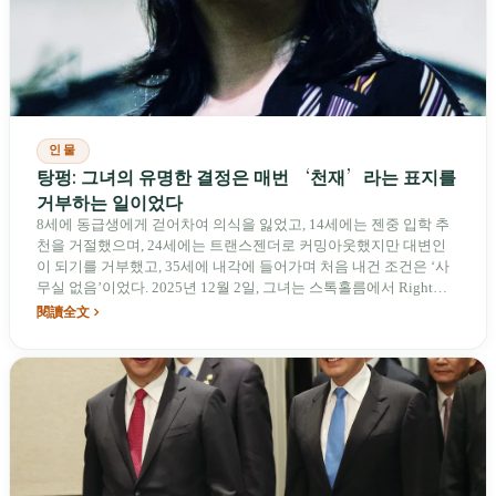
인물
탕펑: 그녀의 유명한 결정은 매번 ‘천재’라는 표지를
거부하는 일이었다
8세에 동급생에게 걷어차여 의식을 잃었고, 14세에는 젠중 입학 추
천을 거절했으며, 24세에는 트랜스젠더로 커밍아웃했지만 대변인
이 되기를 거부했고, 35세에 내각에 들어가며 처음 내건 조건은 ‘사
무실 없음’이었다. 2025년 12월 2일, 그녀는 스톡홀름에서 Right
Livelihood Award를 수상했다. 무대 위에서 그녀가 말한 것은 ‘나’가
閱讀全文
아니라 ‘우리’였다.