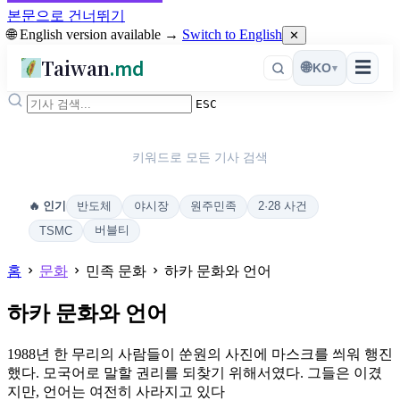
본문으로 건너뛰기
🌐 English version available →
Switch to English
✕
Taiwan
.md
☰
🌐
KO
▾
ESC
키워드로 모든 기사 검색
반도체
야시장
원주민족
2·28 사건
🔥 인기
버블티
TSMC
홈
문화
민족 문화
하카 문화와 언어
하카 문화와 언어
1988년 한 무리의 사람들이 쑨원의 사진에 마스크를 씌워 행진
했다. 모국어로 말할 권리를 되찾기 위해서였다. 그들은 이겼
지만, 언어는 여전히 사라지고 있다