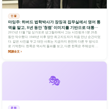
인물
마잉주: 하버드 법학박사가 장징궈 집무실에서 영어 통
역을 맡고, 8년 동안 '청렴' 이미지를 기반으로 대통령
직을 수행했으나 양안, 해바라기와 22K를 남긴 인물
2015년 11월 7일 싱가포르 샹그릴라에서 그는 시진핑과 1분 20초
동안 악수했다. 1949년 이후 양안 최고지도자가 처음 만난 순간이었
다. 같은 사진을 두고 대만 사회는 지금까지 완전히 다른 두 방식으
로 기억한다. 한쪽은 역사적 돌파를 보고, 다른 한쪽은 주체성의 양
보를 본다. 그가 8년 대통령 임기 동안 구축한 '청렴' 이미지, 양안,
閱讀全文
22K와 해바라기, 여기에 퇴임 후 10년 사이 두 차례 중국 방문과
2026년 가족 성명까지 더해져, 오늘날까지도 평가는 정리되지 않았
다.
🎭
문화