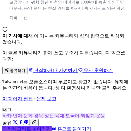
교공악대가 귀향 청년 아청의 이야기로 1990년대 농촌의 외국인
배우자, 농약 문제 등 현실 의제를 하카어 록 서사시로 엮은 과정
기록.
↩
이 기사에 대해
이 기사는 커뮤니티와 AI의 협력으로 작성되
었습니다.
이 글은 커뮤니티가 함께 쓰고 꾸준히 다듬습니다. 다 읽으셨
다면:
편집하거나 기여하기
유지 후원하기
공유하기
Taiwan.md는 오픈소스이며 무료이고 광고가 없습니다. 유지에
는 약간의 비용이 듭니다. 셋 다 환영하니 하나만 골라 주세요.
이 페이지 편집
·
문제 보고
태그
하카
언어
문화
경목 정신
육대
모국어 되찾기 운동
공유
카테고리로 돌아가기
홈으로 돌아가기