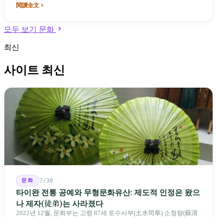
것이다. 12년이 지난 지금, 그가 건 일은 여전히 성공했다는 독립적
閱讀全文
증거가 없다. 그리고 그가 '증명할 수 없음'을 대하는 방식은 그가 무
엇을 포기했는가보다 더 기억할 만하다.
모두 보기 문화
최신
사이트 최신
문화
7/30
타이완 전통 공예와 무형문화유산: 제도적 인정은 왔으
나 제자(徒弟)는 사라졌다
2022년 12월, 문화부는 고령 87세 토수사부(土水司阜) 소청량(蘇清