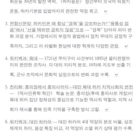
회운동 30년의 발전 맥락, 《하카풍운》 창간부터 모국어 되찾기
운동, 하카기본법 입법까지의 완전한 역정 회고.
↩
연합신문망: 하카인은 왜 항상 "경목"을 강조하는가? "융통성 없
음"에서 "선을 택하면 굽히지 않음"으로
— "경목" 단어의 의미 변
화 과정 분석. 가정에서의 부정적 용법에서 정치 무대의 긍정적 구
축까지, 그리고 이 라벨화 현상에 대한 학계의 다양한 관점.
↩
위키백과: 육대
— 1721년 주이구이 사건부터 1895년 을미전쟁까
지의 완전한 조직사. 각 대의 지리적 분포, 10차례 지도부 선출 기
록, 군사 조직에서 문화적 상징으로의 변화 과정 수록.
↩
천리화: 충의정에서 충의사까지—대만 육대 하카 지역사회의 변천
— 《역사인류학 학간》 학술 논문. 충의정(후에 충의사로 개칭)이
육대 하카 집단 정체성의 중심으로 기능한 역사적 역할과, 지역 사
회가 제사를 통해 민족 기억을 구축한 방식 고찰.
↩
위키백과: 대만 하카어
— 대만 하카어 4대 억양의 분포 비율, 성조
체계의 차이, 음성 특징 비교, 각 억양의 소멸 위기 상태 평가 수록.