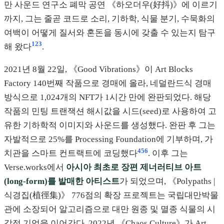
만 사운드 연구소 폐막 공연 《하오더우(好抖)》에 이르기
까지, 그는 줄곧 코드로 소리, 기하학, 식물 분기, 수묵화의
여백이 어떻게 질서와 혼돈을 동시에 갖출 수 있는지 탐구
1
2
3
해 왔다
.
2021년 8월 22일, 《Good Vibrations》이 Art Blocks
Factory 140번째 작품으로 경매에 올라, 네덜란드식 경매
방식으로 1,024개의 NFT가 1시간 만에 완판되었다. 해당
작품의 민팅 트랜잭션 해시값을 시드(seed)로 사용하여 고
유한 기하학적 이미지와 사운드를 생성했다. 완판 후 그는
자발적으로 25%를 Processing Foundation에 기부하며, 가
4
5
6
치관을 스마트 컨트랙트에 코딩했다
. 이후 그는
Verse.works에서
아시아 최초로 장편 제너러티브 아트
(long-form)를 발매한 아티스트
가 되었으며, 《Polypaths |
식경집(植徑集)》 776점의 확장 프로젝트는 국립대만박물
관에 소장되어 알고리즘으로 대만 원종 및 멸종 식물의 시
각적 기억을 이어간다. 2022년 《Chaos Culture》가 Art