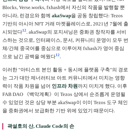
Blocks, Verse.works, fxhash에서 자신의 작품을 발행할 뿐
아니라, 린경요와 함께
akaSwap
을 공동 창립했다: Tezos
기반의 아시아 NFT 거래 마켓플레이스로, 2021년 7월에 출
12
시되었다
. akaSwap의 포지셔닝은 중화권 창작자를 서비
스하는 것으로, 인터페이스, 문서, 커뮤니티 운영이 모두 번
체/간체 중국어를 중심으로 이루어져 fxhash가 영어 중심
12
으로 남긴 공백을 메웠다
.
이러한 "아티스트 본인 활동 + 동시에 플랫폼 구축"의 경로
는 그가 대만 제너러티브 아트 커뮤니티에서 미치는 영향
력이 작품 차원을 넘어
인프라 차원
까지 미치게 했다. 이후
FAB DAO 《백악계획》이 Tezos 상에서 순조롭게 운영될
수 있었던 것은 상당 부분 akaSwap이 이미 Tezos 도구 체인
을 중화권에서 보급화한 기반 위에 있었기 때문이다.
곽설호의 산, Claude Code의 손