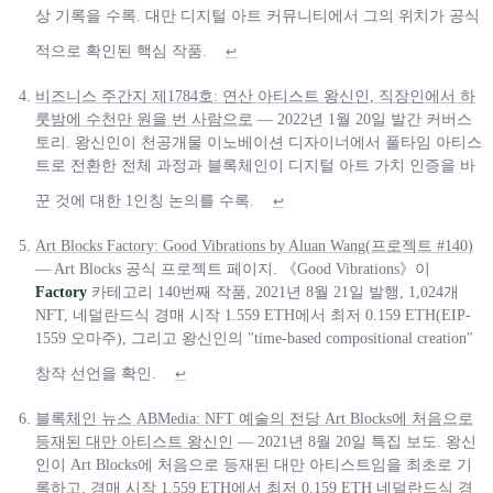
상 기록을 수록. 대만 디지털 아트 커뮤니티에서 그의 위치가 공식
적으로 확인된 핵심 작품.
↩
비즈니스 주간지 제1784호: 연산 아티스트 왕신인, 직장인에서 하
룻밤에 수천만 원을 번 사람으로
— 2022년 1월 20일 발간 커버스
토리. 왕신인이 천공개물 이노베이션 디자이너에서 풀타임 아티스
트로 전환한 전체 과정과 블록체인이 디지털 아트 가치 인증을 바
꾼 것에 대한 1인칭 논의를 수록.
↩
Art Blocks Factory: Good Vibrations by Aluan Wang(프로젝트 #140)
— Art Blocks 공식 프로젝트 페이지. 《Good Vibrations》이
Factory
카테고리 140번째 작품, 2021년 8월 21일 발행, 1,024개
NFT, 네덜란드식 경매 시작 1.559 ETH에서 최저 0.159 ETH(EIP-
1559 오마주), 그리고 왕신인의 "time-based compositional creation"
창작 선언을 확인.
↩
블록체인 뉴스 ABMedia: NFT 예술의 전당 Art Blocks에 처음으로
등재된 대만 아티스트 왕신인
— 2021년 8월 20일 특집 보도. 왕신
인이 Art Blocks에 처음으로 등재된 대만 아티스트임을 최초로 기
록하고, 경매 시작 1.559 ETH에서 최저 0.159 ETH 네덜란드식 경