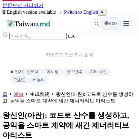
본문으로 건너뛰기
🌐 English version available →
Switch to English
✕
Taiwan
.md
☰
🌐
KO
▾
ESC
키워드로 모든 기사 검색
반도체
야시장
원주민족
2·28 사건
🔥 인기
버블티
TSMC
홈
예술
生成藝術
왕신인(아란): 코드로 산수를 생성하
고, 공익을 스마트 계약에 새긴 제너러티브 아티스트
왕신인(아란): 코드로 산수를 생성하고,
공익을 스마트 계약에 새긴 제너러티브
아티스트