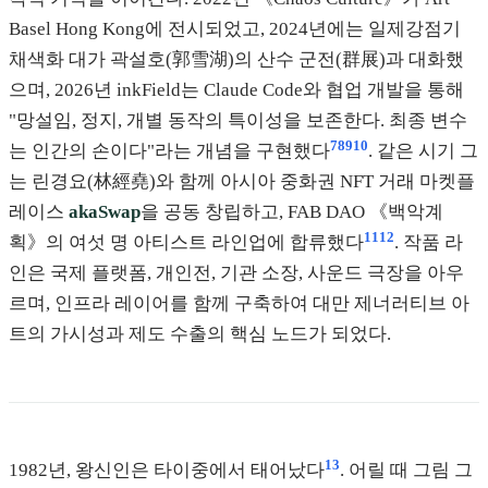
Basel Hong Kong에 전시되었고, 2024년에는 일제강점기
채색화 대가 곽설호(郭雪湖)의 산수 군전(群展)과 대화했
으며, 2026년 inkField는 Claude Code와 협업 개발을 통해
"망설임, 정지, 개별 동작의 특이성을 보존한다. 최종 변수
7
8
9
10
는 인간의 손이다"라는 개념을 구현했다
. 같은 시기 그
는 린경요(林經堯)와 함께 아시아 중화권 NFT 거래 마켓플
레이스
akaSwap
을 공동 창립하고, FAB DAO 《백악계
11
12
획》의 여섯 명 아티스트 라인업에 합류했다
. 작품 라
인은 국제 플랫폼, 개인전, 기관 소장, 사운드 극장을 아우
르며, 인프라 레이어를 함께 구축하여 대만 제너러티브 아
트의 가시성과 제도 수출의 핵심 노드가 되었다.
13
1982년, 왕신인은 타이중에서 태어났다
. 어릴 때 그림 그