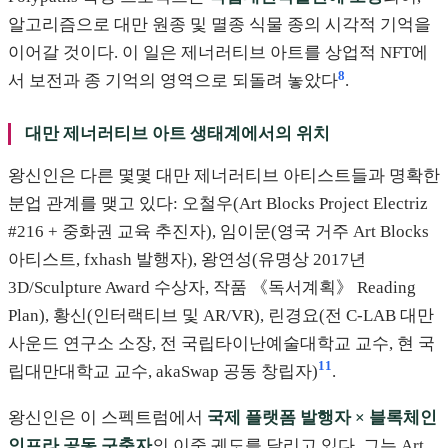
알고리즘으로 대만 원종 및 멸종 식물 종의 시각적 기억을
이어갈 것이다. 이 일은 제너러티브 아트를 상업적 NFT에
8
서 보전과 종 기억의 영역으로 되돌려 놓았다
.
대만 제너러티브 아트 생태계에서의 위치
왕신인은 다른 몇몇 대만 제너러티브 아티스트들과 명확한
분업 관계를 맺고 있다: 오철우(Art Blocks Project Electriz
#216 + 중화권 교육 추진자), 임이문(영국 거주 Art Blocks
아티스트, fxhash 발행자), 왕연성(유명상 2017년
3D/Sculpture Award 수상자, 작품 《독서계획》 Reading
Plan), 황신(인터랙티브 및 AR/VR), 린경요(전 C-LAB 대만
사운드 연구소 소장, 전 국립타이난예술대학교 교수, 현 국
11
립대만대학교 교수, akaSwap 공동 창립자)
.
왕신인은 이 스펙트럼에서
국제 플랫폼 발행자 × 블록체인
인프라 공동 구축자
의 이중 궤도를 달리고 있다. 그는 Art