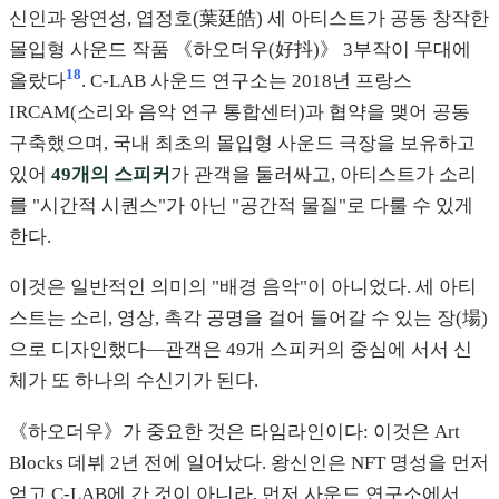
신인과 왕연성, 엽정호(葉廷皓) 세 아티스트가 공동 창작한
몰입형 사운드 작품 《하오더우(好抖)》 3부작이 무대에
18
올랐다
. C-LAB 사운드 연구소는 2018년 프랑스
IRCAM(소리와 음악 연구 통합센터)과 협약을 맺어 공동
구축했으며, 국내 최초의 몰입형 사운드 극장을 보유하고
있어
49개의 스피커
가 관객을 둘러싸고, 아티스트가 소리
를 "시간적 시퀀스"가 아닌 "공간적 물질"로 다룰 수 있게
한다.
이것은 일반적인 의미의 "배경 음악"이 아니었다. 세 아티
스트는 소리, 영상, 촉각 공명을 걸어 들어갈 수 있는 장(場)
으로 디자인했다—관객은 49개 스피커의 중심에 서서 신
체가 또 하나의 수신기가 된다.
《하오더우》가 중요한 것은 타임라인이다: 이것은 Art
Blocks 데뷔 2년 전에 일어났다. 왕신인은 NFT 명성을 먼저
얻고 C-LAB에 간 것이 아니라, 먼저 사운드 연구소에서