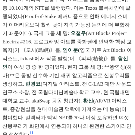
총 10,101개의 NFT를 발행했다. 이는 Tezos 블록체인에 발
행되었다(Proof-of-Stake 메커니즘으로 인해 에너지 소비
가 이더리움보다 훨씬 낮아 지속 가능성 논의에 더 부합하
기 때문이다). 국제 그룹 세 명:
오철우
(Art Blocks Project
Electriz #216, 프로그래밍 아트를 중화권에 번역한 핵심 교
육자)가 《도서(島嶼)》를,
임이문
(영국 거주 Art Blocks 아
티스트, fxhash에서 작품 발행)이 《피피(植被)》를,
왕신
인
이 여섯 명 중 한 명이었다. 현지 그룹 세 명: **왕연성(하
바)**은 동방 산수화 기반 재귀 알고리즘으로 산봉우리를
생성하고,
린경요
(디지털 아티스트, 전 C-LAB 대만 사운드
연구소 소장, 전 국립타이난예술대학교 교수, 현 국립대만
대학교 교수, akaSwap 공동 창립자),
황신
(AR/VR 아티스
트, 증강현실을 현대 미술관 맥락에 가져오는 데 능숙)이
참여했다. 컬렉터가 백악 NFT를 하나 이상 보유하면 여섯
산봉우리가 화면에서 연동되어 하나의 완전한 스카이라인
11
을 생성한다
.