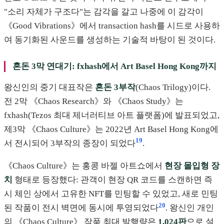
"소리 자체가 구조다"는 감각을 갈고 나중에 이 감각이
《Good Vibrations》에서 transaction hash를 시드로 사용하
여 동기화된 사운드를 생성하는 기술적 바탕이 된 것이다.
혼돈 3막 연대기: fxhash에서 Art Basel Hong Kong까지
왕신인의 중기 대표작은
혼돈 3부작
(Chaos Trilogy)이다.
전 2막 《Chaos Research》와 《Chaos Study》는
fxhash(Tezos 최대 제너러티브 아트 플랫폼)에 발표되었고,
제3막 《Chaos Culture》는 2022년 Art Basel Hong Kong에
19
서 전시되어 3부작의 종장이 되었다
.
《Chaos Culture》는 홍콩 바젤 아트쇼에서
현장 몰입형 장
치
형태로 등장했다: 관객이 현장 QR 코드를 스캔하면 즉
시 체인 상에서 고유한 NFT를 민팅할 수 있었고, 새로 민팅
20
된 작품이 전시 벽면에 동시에 투영되었다
. 왕신인 개인
의 《Chaos Culture》 작품 최대 발행량은
1,024판
으로 설