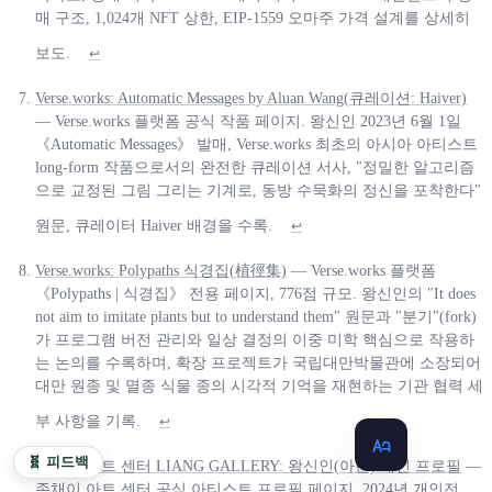
매 구조, 1,024개 NFT 상한, EIP-1559 오마주 가격 설계를 상세히
보도.
↩
Verse.works: Automatic Messages by Aluan Wang(큐레이션: Haiver)
— Verse.works 플랫폼 공식 작품 페이지. 왕신인 2023년 6월 1일
《Automatic Messages》 발매, Verse.works 최초의 아시아 아티스트
long-form 작품으로서의 완전한 큐레이션 서사, "정밀한 알고리즘
으로 교정된 그림 그리는 기계로, 동방 수묵화의 정신을 포착한다"
원문, 큐레이터 Haiver 배경을 수록.
↩
Verse.works: Polypaths 식경집(植徑集)
— Verse.works 플랫폼
《Polypaths | 식경집》 전용 페이지, 776점 규모. 왕신인의 "It does
not aim to imitate plants but to understand them" 원문과 "분기"(fork)
가 프로그램 버전 관리와 일상 결정의 이중 미학 핵심으로 작용하
는 논의를 수록하며, 확장 프로젝트가 국립대만박물관에 소장되어
대만 원종 및 멸종 식물 종의 시각적 기억을 재현하는 기관 협력 세
부 사항을 기록.
↩
🧬 피드백
존채이 아트 센터 LIANG GALLERY: 왕신인(아란) 개인 프로필
—
존채이 아트 센터 공식 아티스트 프로필 페이지. 2024년 개인전