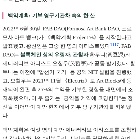
백악계획: 기부 영구기관차 속의 한 산
2022년 6월 30일, FAB DAO(Formosa Art Bank DAO, 포르
모사 아트 뱅크)가 《백악계획 Project %》을 시작한다고
11
17
발표했고, 왕신인은 그중 한 명의 아티스트였다
. FAB
DAO는
블록체인 상의 유랑자, 관찰자
황두니(黃豆泥)와
제너러티브 아티스트 오철우(吳哲宇)가 공동 발기했다: 황
두니는 이전에 "압선기 국기" 등 공익 NFT 실험을 진행했
고, 오철우는 2021년 11월 《Electriz》로 Art Blocks에 등
재되어 완판 후 25%의 수익을 기부한 경험을 대만에서 조
직화했으며, 이 두 줄기는 "공익을 계약에 코딩한다"는 정
신을 이어받아 대만 현지에서 기부 영구기관차를 키워냈
다.
백악계획은 여섯 명의 대만 제너러티브 아티스트를 초청하
여 각자가 하나의 "산봉우리" 시리즈를 담당하게 했으며,