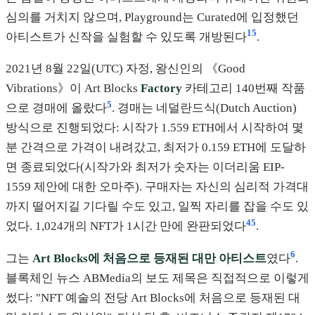
심의를 거치지 않으며, Playground는 Curated에 입정했던
15
아티스트가 신작을 실험할 수 있도록 개방된다
.
2021년 8월 22일(UTC) 자정, 왕신인의 《Good
Vibrations》이 Art Blocks
Factory
카테고리 140번째 작품
5
으로 경매에 올랐다
. 경매는 네덜란드식(Dutch Auction)
방식으로 진행되었다: 시작가 1.559 ETH에서 시작하여 몇
분 간격으로 가격이 내려갔고, 최저가 0.159 ETH에 도달하
면 종료되었다(시작가와 최저가 숫자는 이더리움 EIP-
1559 제안에 대한 오마주). 구매자는 자신의 심리적 가격대
까지 떨어지길 기다릴 수도 있고, 일찍 자리를 잡을 수도 있
4
5
었다. 1,024개의 NFT가 1시간 만에 완판되었다
.
6
그는
Art Blocks에 처음으로 등재된 대만 아티스트
였다
.
블록체인 뉴스 ABMedia의 보도 제목은 직접적으로 이렇게
썼다: "NFT 예술의 전당 Art Blocks에 처음으로 등재된 대