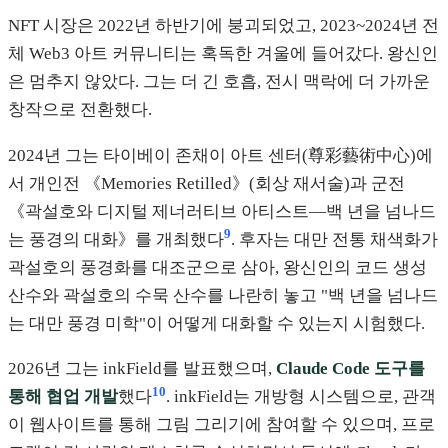
NFT 시장은 2022년 하반기에 붕괴되었고, 2023~2024년 전
체 Web3 아트 커뮤니티는 혹독한 겨울에 들어갔다. 왕신인
은 멈추지 않았다. 그는 더 긴 호흡, 전시 맥락에 더 가까운
창작으로 전환했다.
2024년 그는 타이베이 존채이 아트 센터(尊彩藝術中心)에
서 개인전 《Memories Retilled》(회상 재서술)과 군전
《곽설호와 디지털 제너러티브 아티스트—백 년을 넘나드
9
는 풍경의 대화》를 개최했다
. 후자는 대만 전통 채색화가
곽설호의 풍경화를 대조군으로 삼아, 왕신인의 코드 생성
산수와 곽설호의 수묵 산수를 나란히 놓고 "백 년을 넘나드
는 대만 풍경 미학"이 어떻게 대화할 수 있는지 시험했다.
2026년 그는 inkField를 발표했으며,
Claude Code 도구를
10
통해 협업 개발
했다
. inkField는 개방형 시스템으로, 관객
이 웹사이트를 통해 그림 그리기에 참여할 수 있으며, 프로