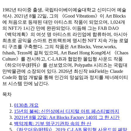
1982년 타이중 출생, 국립타이베이예술대학교 신미디어 예술
석사. 2021년 8월 22일, 그의 《Good Vibrations》이 Art Blocks
에 처음으로 등재된 대만 아티스트 작품이 되었으며, 1,024개
의 NFT가 1시간 만에 완판되었다. 이듬해 그는 FAB DAO
《백악계획》의 여섯 명 아티스트 라인업에 합류하여, 아시아
최초로 공익을 스마트 컨트랙트에 명시한 NFT 지속 가능 로열
티 구조를 구축했다. 그의 작품은 Art Blocks, Verse.works,
fxhash, Tezos에 걸쳐 있으며, Art Basel Hong Kong에서 《Chaos
Culture》를 전시하고, C-LAB과 협업한 몰입형 사운드 작품
《하오더우(好抖)》를 선보였으며, Polypaths 시리즈는 국립대
만박물관에 소장되어 있다. 2026년 최신작 inkField는 Claude
Code와 협업 개발을 통해 인간의 망설임과 정지를 제너레이티
브 시스템 안에 남긴다.
목차
01
30초 개요
15년의 불씨: 신인상에서 디지털 아트 페스티벌까지
2021년 8월 22일: Art Blocks Factory 140의 그 한 시간
백악계획: 기부 영구기관차 속의 한 산
《하오더우(好抖)》 2019: C-LAB 몰입형 사운드의 폐막