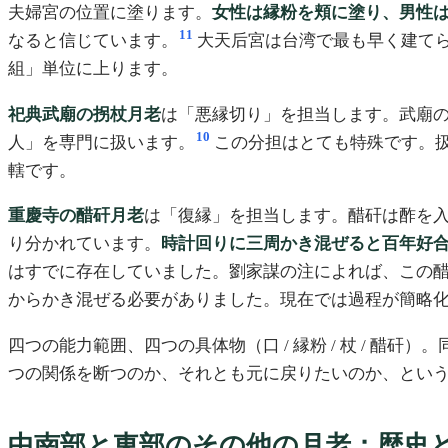
夫婦宮の位置に塗ります。
女性は縁粉を頬に塗り、男性
11
なると信じています。
大天后宮は台湾で最も早く建て
組」単位に上ります。
祀典武廟の拐杖月老
は「悪縁切り」を担当します。武廟
10
人」を専門に扱います。
この分担はとても特殊です。
轄です。
重慶寺の醋矸月老
は「復縁」を担当します。醋矸は酢を
り分かれています。
時計回りに三周かき混ぜると百年好
はすでに存在していました。劉家謀の注によれば、この
からかき混ぜる必要がありました。現在では過程が簡略
四つの能力範囲、四つの具体物（口 / 縁粉 / 杖 / 
つの関係を断つのか、それとも元に戻りたいのか、とい
中南部と東部のその他の月老：歴史