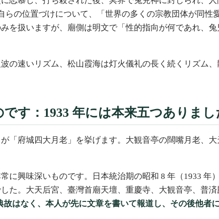
史に恋慕し、打ち殺された後、冥界で兔兒神に封じられ、人
廟側は自らの位置づけについて、「世界の多くの宗教団体が同
のみを扱いますが、廟側は明文で「性的指向が何であれ、兔
人波の速いリズム、松山霞海は灯火儀礼の長く続くリズム、
です：1933 年には本来五つありまし
ドが「府城四大月老」を挙げます。大観音亭の闊嘴月老、大
に興味深いものです。日本統治期の昭和 8 年（1933 
でした。大天后宮、臺灣首廟天壇、重慶寺、大観音亭、普済殿
典故はなく、本人が先に文章を書いて報道し、その後他者