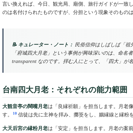
言い換えれば、今日、観光局、廟側、旅行ガイドが一致し
のは名付けられたものですが、分担という現象そのもの
📝 キュレーター・ノート：
民俗信仰はしばしば「祖
「府城四大月老」という事例が興味深いのは、命名者自
transparent なのです。拝む人にとって、「
台南四大月老：それぞれの能力範囲
大観音亭の闊嘴月老
は「良縁祈願」を担当します。月老
10
す。
信徒は先に主神を拝み、擲筊をし、姻縁線と縁粉
大天后宮の縁粉月老
は「安定」を担当します。月老の案