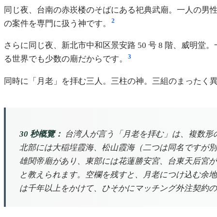
同じ夜、台南の赤崁楼のそばにある祀典武廟。一人の男
2
の案件を専門に扱う神です。
さらに同じ夜、新北市中和区景安路 50 号 8 階、威明
3
る世界でも少数の廟だからです。
同時に「月老」を拝む三人。三柱の神。三組のまったく
30 秒概覽：
台湾人が言う「月老を拝む」は、複数形
北部には大稲埕霞海、松山霞海（二つは同名ですが別
雄関帝廟があり、東部には花蓮勝安宮、台東天后宮が
と教えられます。空欄を残すと、月老につけ込む余地がで
は千年以上をかけて、ひそかにマッチング外注契約の