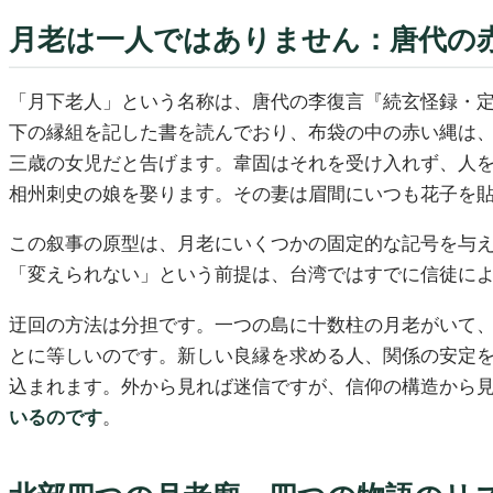
月老は一人ではありません：唐代の
「月下老人」という名称は、唐代の李復言『続玄怪録・
下の縁組を記した書を読んでおり、布袋の中の赤い縄は
三歳の女児だと告げます。韋固はそれを受け入れず、人
相州刺史の娘を娶ります。その妻は眉間にいつも花子を
この叙事の原型は、月老にいくつかの固定的な記号を与
「変えられない」という前提は、台湾ではすでに信徒に
迂回の方法は分担です。一つの島に十数柱の月老がいて
とに等しいのです。新しい良縁を求める人、関係の安定
込まれます。外から見れば迷信ですが、信仰の構造から
いるのです
。