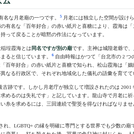
ズム
5
最も有名な月老廟の一つです。
月老には独立した空間が設けら
側の有名な「百年好合」の赤い紙片と喜糖により、霞海は「
を持って戻ることが暗黙の作法になっています。
大稲埕霞海とは
同名ですが別の廟
です。主神は城隍老爺で、
6
早まると信じています。
自由時報はかつて「台北市の 2 
は「百年好合」の赤い紙片と喜糖で知られ、松山霞海は「姻
が異なる行政区で、それぞれ地域化した儀礼の語彙を育てて
家二級古跡です。しかし月老庁が独立して増設されたのは 2001
めるのは失礼です」と記しています。龍山寺で月老に祈るには 
赤い糸を求めるには、三回連続で聖筊を得なければなりませ
立され、LGBTQ+ の縁を明確に専門とする世界でも少数の廟