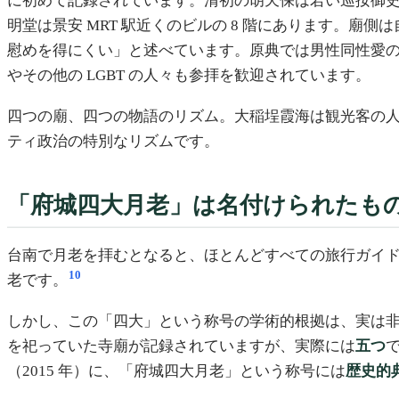
に初めて記録されています。清初の胡天保は若い巡按御
明堂は景安 MRT 駅近くのビルの 8 階にあります。
慰めを得にくい」と述べています。原典では男性同性愛
やその他の LGBT の人々も参拝を歓迎されています。
四つの廟、四つの物語のリズム。大稲埕霞海は観光客の
ティ政治の特別なリズムです。
「府城四大月老」は名付けられたもの
台南で月老を拝むとなると、ほとんどすべての旅行ガイ
10
老です。
しかし、この「四大」という称号の学術的根拠は、実は非常
を祀っていた寺廟が記録されていますが、実際には
五つ
（2015 年）に、「府城四大月老」という称号には
歴史的