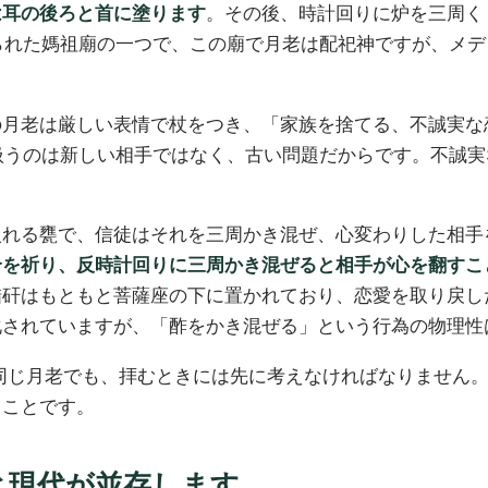
は耳の後ろと首に塗ります
。その後、時計回りに炉を三周く
られた媽祖廟の一つで、この廟で月老は配祀神ですが、メデ
の月老は厳しい表情で杖をつき、「家族を捨てる、不誠実な
扱うのは新しい相手ではなく、古い問題だからです。不誠実
入れる甕で、信徒はそれを三周かき混ぜ、心変わりした相手
合を祈り、反時計回りに三周かき混ぜると相手が心を翻すこ
醋矸はもともと菩薩座の下に置かれており、恋愛を取り戻し
化されていますが、「酢をかき混ぜる」という行為の物理性
醋矸）。同じ月老でも、拝むときには先に考えなければなりま
うことです。
と現代が並存します