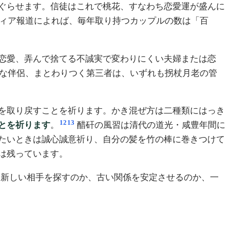
ぐらせます。信徒はこれで桃花、すなわち恋愛運が盛んに
ィア報道によれば、毎年取り持つカップルの数は「百
恋愛、弄んで捨てる不誠実で変わりにくい夫婦または恋
な伴侶、まとわりつく第三者は、いずれも拐杖月老の管
を取り戻すことを祈ります。かき混ぜ方は二種類にはっき
12
13
とを祈ります
。
醋矸の風習は清代の道光・咸豊年間に
たいときは誠心誠意祈り、自分の髪を竹の棒に巻きつけて
は残っています。
せん。新しい相手を探すのか、古い関係を安定させるのか、一