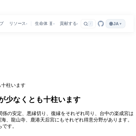
🌐
プ
リソース
生命体 🧬
貢献する
JA
▾
/
▾
▾
▾
も十柱います
が少なくとも十柱います
関係の安定、悪縁切り、復縁をそれぞれ司り、台中の楽成宮は
り、霞海、龍山寺、鹿港天后宮にもそれぞれ得意分野があります。
らです。