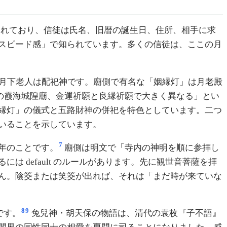
れており、信徒は氏名、旧暦の誕生日、住所、相手に求
スピード感」で知られています。多くの信徒は、ここの月
月下老人は配祀神です。廟側で有名な「姻縁灯」は月老殿
つの霞海城隍廟、金運祈願と良縁祈願で大きく異なる」とい
縁灯」の儀式と五路財神の併祀を特色としています。二つ
いることを示しています。
7
 年のことです。
廟側は明文で「寺内の神明を順に参拝し
default のルールがあります。先に観世音菩薩を拝
ん。陰筊または笑筊が出れば、それは「まだ時が来ていな
8
9
です。
兔兒神・胡天保の物語は、清代の袁枚『子不語』