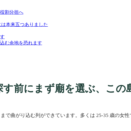
役割分担へ
年には本来五つありました
す
込む余地を恐れます
探す前にまず廟を選ぶ、この
で曲がり込む列ができています。多くは 25-35 歳の