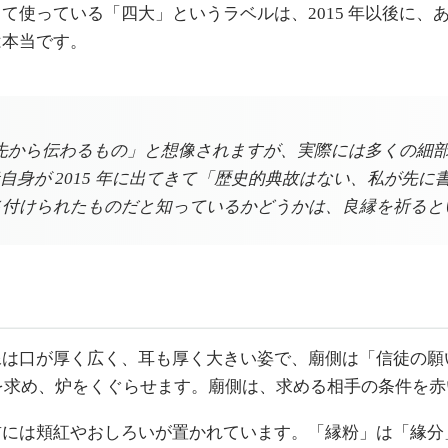
て使っている「四大」というラベルは、2015 年以後に、
は本当です。
先から伝わるもの」と想像されますが、実際には多くの細
身が 2015 年に出てきて「歴史的典故はない、私が先
四大」が名付けられたものだと知っているかどうかは、良縁を祈
像は口が厚く広く、耳も厚く大きい姿で、廟側は「信徒の願
を求め、炉をくぐらせます。廟側は、求める相手の条件を赤
前には頬紅やおしろいが置かれています。「縁粉」は「緣分