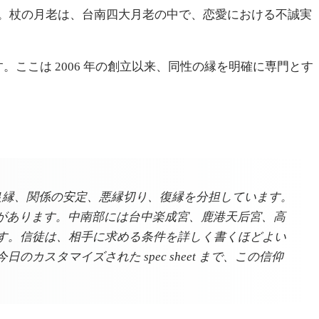
。杖の月老は、台南四大月老の中で、恋愛における不誠実
。ここは 2006 年の創立以来、同性の縁を明確に専門とす
良縁、関係の安定、悪縁切り、復縁を分担しています。
）があります。中南部には台中楽成宮、鹿港天后宮、高
す。信徒は、相手に求める条件を詳しく書くほどよい
タマイズされた spec sheet まで、この信仰