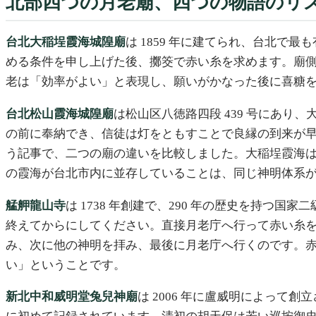
北部四つの月老廟、四つの物語のリ
台北大稲埕霞海城隍廟
は 1859 年に建てられ、台北で
める条件を申し上げた後、擲筊で赤い糸を求めます。廟
老は「効率がよい」と表現し、願いがかなった後に喜糖
台北松山霞海城隍廟
は松山区八徳路四段 439 号にあり、
の前に奉納でき、信徒は灯をともすことで良縁の到来が
う記事で、二つの廟の違いを比較しました。大稲埕霞海
の霞海が台北市内に並存していることは、同じ神明体系
艋舺龍山寺
は 1738 年創建で、290 年の歴史を持つ国
終えてからにしてください。直接月老庁へ行って赤い糸を求
み、次に他の神明を拝み、最後に月老庁へ行くのです。
い」ということです。
新北中和威明堂兔兒神廟
は 2006 年に盧威明によって創