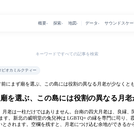
概要
探索
地図
データ
サウンドスケー
▾
▾
▾
▾
キーワードですべての記事を検索
タピオカミルクティー
す前にまず廟を選ぶ、この島には役割の異なる月老が少なくと
ず廟を選ぶ、この島には役割の異なる月老
。月老は一柱だけではありません。台南の四大月老は、良縁、
います。新北の威明堂の兔兒神は LGBTQ+ の縁を専門に司
いとされます。空欄を残すと、月老につけ込む余地ができるか