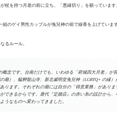
性が杖を持つ月老の前に立ち、「悪縁切り」を願っています
堂。一組のゲイ男性カップルが兔兒神の前で線香を上げています
異なるルール。
の概念です。台南だけでも、いわゆる「府城四大月老」が
の廟）、艋舺龍山寺、新北威明堂兔兒神（LGBTQ+ の縁
あります。それぞれの廟には自分の「得意業務」がありま
きるからです。唐代『定婚店』の赤い糸の設計から、今日のカス
ようなものへ変わってきました。