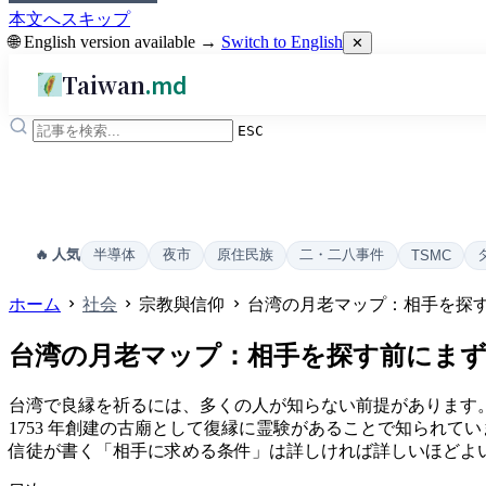
本文へスキップ
🌐 English version available →
Switch to English
✕
Taiwan
.md
ESC
半導体
夜市
原住民族
二・二八事件
🔥 人気
TSMC
ホーム
社会
宗教與信仰
台湾の月老マップ：相手を探
台湾の月老マップ：相手を探す前にま
台湾で良縁を祈るには、多くの人が知らない前提があります
1753 年創建の古廟として復縁に霊験があることで知られて
信徒が書く「相手に求める条件」は詳しければ詳しいほどよ