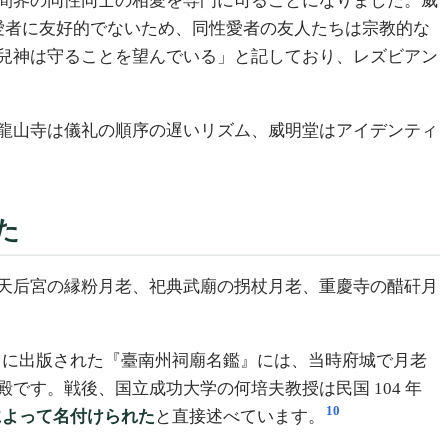
間界の同性同士の相愛を専門に司ることになりました。威
性愛者に友好的でないため、同性愛者の友人たちは宗教的な
兒神は守ることを望んでいる」と記しており、レズビアン
龍山寺は儀礼の順序の遅いリズム、威明堂はアイデンティ
た
天后宮の縁粉月老、祀典武廟の拐杖月老、重慶寺の醋矸月
年）に出版された『臺南州祠廟名鑑』には、当時府城で月老
です。戦後、国立成功大学の何培夫教授は民国 104 年
10
によって名付けられた
と直接述べています。