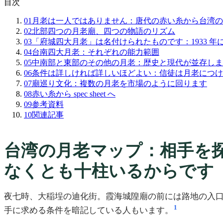
目次
01
月老は一人ではありません：唐代の赤い糸から台湾の
02
北部四つの月老廟、四つの物語のリズム
03
「府城四大月老」は名付けられたものです：1933 
04
台南四大月老：それぞれの能力範囲
05
中南部と東部のその他の月老：歴史と現代が並存しま
06
条件は詳しければ詳しいほどよい：信徒は月老につけ
07
廟巡り文化：複数の月老を市場のように回ります
08
赤い糸から spec sheet へ
09
参考資料
10
関連記事
台湾の月老マップ：相手を
なくとも十柱いるからです
夜七時、大稲埕の迪化街。霞海城隍廟の前には路地の入口ま
1
手に求める条件を暗記している人もいます。