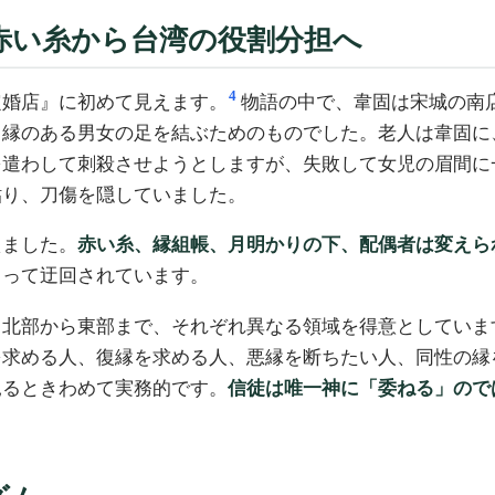
赤い糸から台湾の役割分担へ
4
定婚店』に初めて見えます。
物語の中で、韋固は宋城の南
、縁のある男女の足を結ぶためのものでした。老人は韋固に
を遣わして刺殺させようとしますが、失敗して女児の眉間に
貼り、刀傷を隠していました。
えました。
赤い糸、縁組帳、月明かりの下、配偶者は変えら
よって迂回されています。
、北部から東部まで、それぞれ異なる領域を得意としていま
を求める人、復縁を求める人、悪縁を断ちたい人、同性の縁
見るときわめて実務的です。
信徒は唯一神に「委ねる」のでは