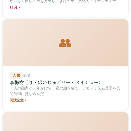
かにして自らの声を見出してきたのか。文化的アイデンティティ
と専門的制度の30年にわたる進化の歴史。
12 分
👥
人物
8/8
李梅樹（り・ばいじゅ／リー・メイシュー）
一人の画家が36年かけて一座の廟を建て、アカデミズム美学を民
間信仰に持ち込んだ
閱讀全文