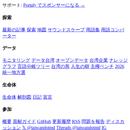
サポート:
Portaly でスポンサーになる →
探索
最新の記事
探索
地図
サウンドスケープ
用語集
用語コンバ
ーター
データ
モニタリング
データ台湾
オープンデータ
台湾企業
ナレッジ
グラフ
言語分岐ツリー
台湾の形
人生の樹
主権ベンチ
2026
統一地方選
生命体
生命体
解剖図
日記
宣言
参加
概要
貢献ガイド
GitHub
更新履歴
RSS
問題を報告
ディスカ
ッション
𝕏 @taiwandotmd
Threads @taiwandotmd
IG