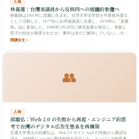
人物
林義雄：台湾省議員から反核四への道徳的象徴へ
林義雄は1941年に宜蘭に生まれ、台湾大学法学部を卒業後弁護士
として活動した。1977年に台湾省議員に当選し、1979年に『美麗
島』誌に参加した。1980年2月28日に林宅血案が発生し、母親と
双子の幼女が殺害されたが、事件は未だに解決していない。1984
年に出獄後、ハーバード大学ケネディ行政大学院でMPAを取得し
閱讀全文
た。1998年6月7日に民進党第8期党主席に当選した（初の党員直
接選挙による主席）。2006年1月24日に民進党を離党した。2014
年に無期限の断食により核四の停工・封じ込めを実現した。慈林
教育基金会を創設し、台湾の民主運動において最も道徳的重みを
持つ人物の一人である。2026年現在、84歳で健在。
👥
人物
邱繼弘：Web 2.0 の失敗から再起、エンジニア的思
考で台湾のデジタル広告生態系を再構築
交通大学博士の邱継弘は、Web 2.0 サイト funP の失敗から教訓を
汲み、2009年に cacaFly 聖洋科技を設立した。エンジニア的思考