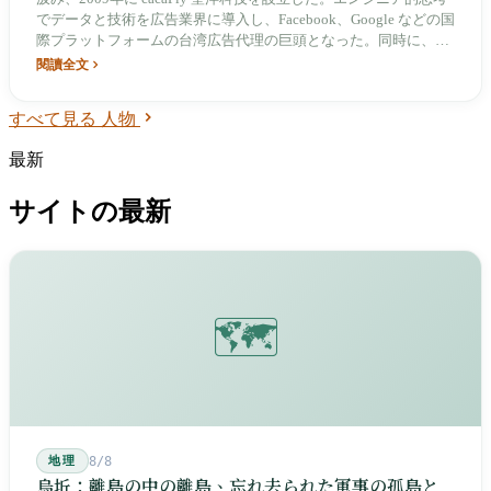
でデータと技術を広告業界に導入し、Facebook、Google などの国
際プラットフォームの台湾広告代理の巨頭となった。同時に、時
代力量決策委員、台北市政府市政顧問、DMA 理事長などの役割
閱讀全文
を通じて、台湾のデジタル広告産業のイノベーションと規範化を
継続的に推進している。
すべて見る 人物
最新
サイトの最新
🗺️
地理
8/8
烏坵：離島の中の離島、忘れ去られた軍事の孤島と