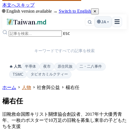
本文へスキップ
🌐 English version available →
Switch to English
✕
Taiwan
.md
☰
🌐
JA
▾
ESC
キーワードですべての記事を検索
半導体
夜市
原住民族
二・二八事件
🔥 人気
タピオカミルクティー
TSMC
ホーム
人物
社會與公益
楊右任
楊右任
旧靴救命国際キリスト關懷協会創設者、2017年十大優秀青
年、一枚のポスターで10万足の旧靴を募集し東非の子どもた
ちを支援