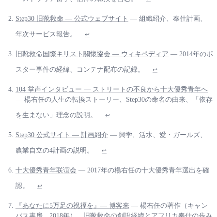
Step30 旧靴救命 — 公式ウェブサイト
— 組織紹介、奉仕計画、
年次サービス報告。
↩
旧靴救命国際キリスト關懷協会 — ウィキペディア
— 2014年のポ
スター事件の経緯、コンテナ配布の記録。
↩
104 掌声インタビュー — ストリートの不良から十大優秀青年へ
— 楊右任の人生の転換ストーリー、Step30の命名の由来、「依存
を生まない」理念の説明。
↩
Step30 公式サイト — 計画紹介
— 興学、活水、愛・ガールズ、
農業自立の4計画の説明。
↩
十大優秀青年联谊会
— 2017年の楊右任の十大優秀青年選出を確
認。
↩
『あなたに5万足の祝福を』— 博客来
— 楊右任の著作（キャン
パス書房、2018年）。旧靴救命の創設経緯とアフリカ奉仕の歩み