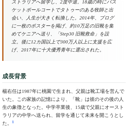
ストラリアへ留学し、2度中退。18歳の時にバス
ケットボールコートでタトゥーのある牧師と出
会い、人生が大きく転換した。2014年、ブログ
に一枚のポスターを掲げ、約10万足の旧靴を集
めてケニアへ送り、「Step30 旧靴救命」を設
立。後に12カ国以上で300万人以上に支援を広
げ、2017年に十大優秀青年に選出された。
成長背景
楊右任は1987年に桃園で生まれ、父親は靴工場を営んで
いた。この家族の記憶により、「靴」は彼のその後の人
生の象徴となった。中学卒業後、15歳で父親にオースト
ラリアの中学へ送られ、留学を通じて未来を開こうとし
1
た。