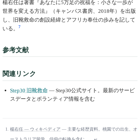
楊右任は著書『あなたに5万足の祝福を：小さな一歩が
世界を変える方法』（キャンパス書房、2018年）を出版
し、旧靴救命の創設経緯とアフリカ奉仕の歩みを記して
7
いる。
参考文献
関連リンク
Step30 旧靴救命
— Step30公式サイト。最新のサービ
スデータとボランティア情報を含む
楊右任 — ウィキペディア
— 主要な経歴資料。桃園での出生、オ
ーストラリア留学、信仰の転換を含む。
↩