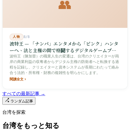
👥
人物
8/8
波特王 — 「ナンパ」エンタメから「ピンク」ハンタ
ーへ、法と主権の間で格闘するデジタルゲームプレ
イヤー
波特王（陳加晉）の職業人生の変遷は、台湾のクリエイターが両
岸の商業利益の収奪者からデジタル主権の防衛者へと転換する過
程を記録し、クリエイターと資本システムが長期にわたって絡み
合う法的・所有権・財務の複雑性を明らかにします。
閱讀全文
すべての最新記事 →
ランダム記事
台湾を探索
台湾をもっと知る