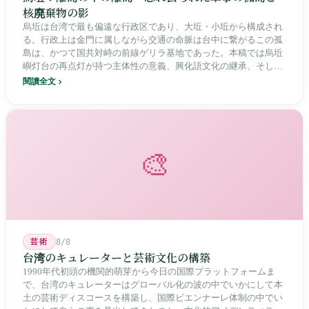
核廃棄物の影
烏坵は台湾で最も偏遠な行政区であり、大坵・小坵から構成され
る。行政上は金門に属しながら交通の命脈は台中に繋がるこの孤
島は、かつて国共対峙の前線ゲリラ基地であった。本稿では烏坵
嶼灯台の再点灯が持つ主体性の意義、興化語文化の継承、そして
20年にわたる核廃棄物処分場選定をめぐる住民投票の論争を深く
閱讀全文
分析し、この辺境の島嶼が国家の物語の中で見せる孤独と韌性を
描く。
🎨
芸術
8/8
台湾のキュレーターと芸術文化の構築
1990年代初頭の機関的萌芽から今日の国際プラットフォームま
で、台湾のキュレーターはグローバル化の波の中でいかにして本
土の芸術ディスコースを構築し、国際ビエンナーレ体制の中でい