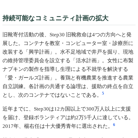
持続可能なコミュニティ計画の拡大
旧靴寄付活動の後、Step30 旧靴救命は4つの方向へと発
展した。コンテナを教室・コンピューター室・診療所に
改装する「興学計画」。水不足地域で井戸を掘り、現地
の維持管理委員会を設立する「活水計画」。女性に布製
ナプキンの製作を指導し生理による不就学を解決する
「愛・ガールズ計画」。養鶏と有機農業を推進する農業
自立訓練。各計画の共通する論理は、援助の終点を自立
5
とし、次のコンテナではないことである。
近年までに、Step30は12カ国以上で300万人以上に支援
を届け、登録ボランティアは約2万5千人に達している。
6
2017年、楊右任は十大優秀青年に選出された。