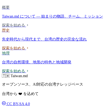
概要
Taiwan.md について — 始まりの物語、チーム、ミッション
探索を始める
歴史
先史時代から現代まで、台湾の歴史の完全な流れ
探索を始める
地理
台湾の自然環境、地形の特色と地域開発
探索を始める
🇹🇼 Taiwan.md
オープンソース、AI対応の台湾ナレッジベース
台湾から ❤️ を込めて
CC BY-SA 4.0