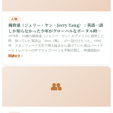
人物
楊致遠（ジェリー・ヤン、Jerry Yang）：英語一語
しか知らなかった少年がグローバルなポータル時代
を開いた「Yahoo!の父」
1978年、10歳の楊致遠（ジェリー・ヤン）がアメリカに移民した
時、知っていた英語は「Shoe（靴）」の一語だけだった。1994
年、スタンフォード大学で博士論文から逃げていた彼はパートナ
ーとトレーラーの中でウェブページを手動分類し、時価総額が一
時1000億ドルを超えたYahoo!を偶然に生み出した。さらに2005年
閱讀全文
には「狂気の大勝負」とも呼ばれたアリババ（阿里巴巴）への投
資によって、グローバルなインターネット版図を書き換えた。
👥