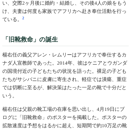
い、交際2ヶ月後に婚約・結婚し、その後4人の娘をもう
け、夫妻は何度も家族でアフリカへ赴き奉仕活動を行っ
2
ている。
「旧靴救命」の誕生
楊右任の義父アレン・レムリーはアフリカで奉仕するカ
ナダ人宣教師であった。2014年、彼はケニアとウガンダ
の国境付近の子どもたちの状況を語った。裸足の子ども
たちがサシバニに皮膚に寄生され、軽症では潰瘍、重症
では切断に至るが、解決策はたった一足の靴で十分だと
いう。
楊右任は父親の靴工場の在庫を思い出し、4月19日にブ
ログに「旧靴救命」のポスターを掲載した。ポスターの
拡散速度は予想をはるかに超え、短期間で約10万足の靴