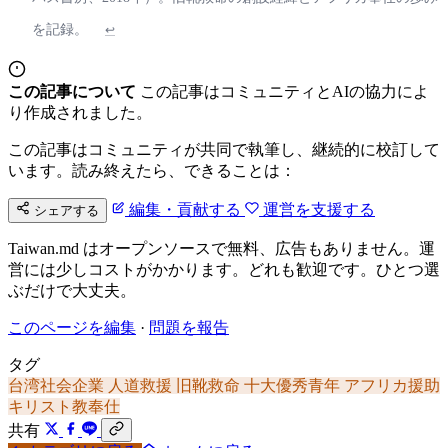
を記録。
↩
この記事について
この記事はコミュニティとAIの協力によ
り作成されました。
この記事はコミュニティが共同で執筆し、継続的に校訂して
います。読み終えたら、できることは：
編集・貢献する
運営を支援する
シェアする
Taiwan.md はオープンソースで無料、広告もありません。運
営には少しコストがかかります。どれも歓迎です。ひとつ選
ぶだけで大丈夫。
このページを編集
·
問題を報告
タグ
台湾社会企業
人道救援
旧靴救命
十大優秀青年
アフリカ援助
キリスト教奉仕
共有