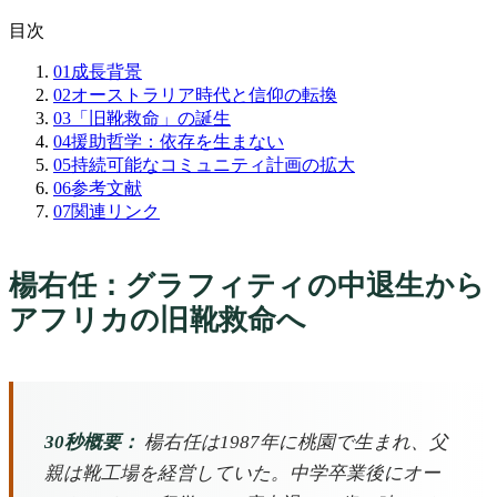
目次
01
成長背景
02
オーストラリア時代と信仰の転換
03
「旧靴救命」の誕生
04
援助哲学：依存を生まない
05
持続可能なコミュニティ計画の拡大
06
参考文献
07
関連リンク
楊右任：グラフィティの中退生から
アフリカの旧靴救命へ
30秒概要：
楊右任は1987年に桃園で生まれ、父
親は靴工場を経営していた。中学卒業後にオー