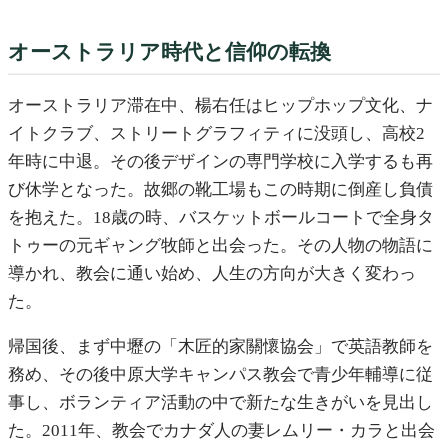
オーストラリア時代と信仰の転換
オーストラリア滞在中、楊右任はヒップホップ文化、ナ
イトクラブ、ストリートグラフィティに没頭し、高校2
年時に中退。その後デザインの専門学校に入学するも再
び休学となった。故郷の靴工場もこの時期に倒産し負債
を抱えた。18歳の時、バスケットボールコートで全身タ
トゥーの元ギャング牧師と出会った。その人物の物語に
導かれ、教会に通い始め、人生の方向が大きく変わっ
た。
帰国後、まず中壢の「木匠的家關懷協会」で英語教師を
務め、その後中原大学キャンパス教会で青少年輔導に従
事し、ボランティア活動の中で新たな生きがいを見出し
た。2011年、教会でカナダ人の妻レムリー・カラと出会