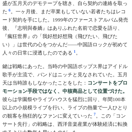
盛が五月天のデモテープを聴き、自ら契約の連絡を取っ
6
た
。一ヶ月後、まだ卒業もしていない若者たちはレコ
ード契約を手にした。1999年のファーストアルバム発売
後、『志明與春嬌』はありふれた名前で恋愛を語り、
『瘋狂世界』の「我好想好想飛（飛びたい、飛びた
い）」は世代の心をつかんだ——中国語ロックが初めて
1
人々の日常に浸透したのである
。
鍵は戦略にあった。当時の中国語ポップス界はアイドル
歌手が主流で、バンドはニッチと見なされていた。五月
天は当時誰もしなかったことをした：
コンサートをプロ
モーション手段ではなく、中核商品として位置づけた。
彼らは学園祭やライブハウスを猛烈に回り、年間100本
以上の小規模ライブを行い、ライブの熱量で一人ひとり
7
の観客を熱狂的なファンに変えていった
。この「コン
サート先行」の戦略は、西洋音楽産業が体験経済に転換