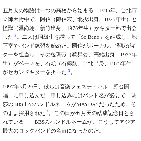
五月天の物語は一つの高校から始まる。1995年、台北市
立師大附中で、阿信（陳信宏、北投出身、1975年生）と
怪獸（温尚翊、新竹出身、1976年生）がギター部で出会
2
った
。二人は同級生を誘って「So Band」を結成し、地
下室でバンド練習を始めた。阿信がボーカル、怪獸がギ
ターを担当し、その後瑪莎（蔡昇晏、高雄出身、1977年
生）がベースを、石頭（石錦航、台北出身、1975年生）
3
がセカンドギターを担った
。
1997年3月29日、彼らは音楽フェスティバル「野台開
唱」に申し込んだ。申し込みにはバンド名が必要で、瑪
莎のBBS上のハンドルネームがMAYDAYだったため、そ
4
のまま採用された
。この日が五月天の結成記念日とさ
れている——BBSのハンドルネームが、こうしてアジア
最大のロックバンドの名前になったのだ。