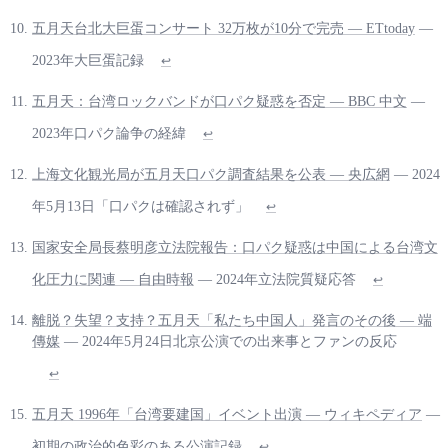
五月天台北大巨蛋コンサート 32万枚が10分で完売 — ETtoday
—
2023年大巨蛋記録
↩
五月天：台湾ロックバンドが口パク疑惑を否定 — BBC 中文
—
2023年口パク論争の経緯
↩
上海文化観光局が五月天口パク調査結果を公表 — 央広網
— 2024
年5月13日「口パクは確認されず」
↩
国家安全局長蔡明彦立法院報告：口パク疑惑は中国による台湾文
化圧力に関連 — 自由時報
— 2024年立法院質疑応答
↩
離脱？失望？支持？五月天「私たち中国人」発言のその後 — 端
傳媒
— 2024年5月24日北京公演での出来事とファンの反応
↩
五月天 1996年「台湾要建国」イベント出演 — ウィキペディア
—
初期の政治的色彩のある公演記録
↩