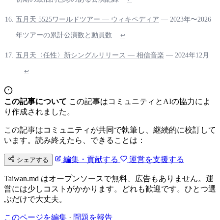
五月天 5525ワールドツアー — ウィキペディア
— 2023年〜2026
年ツアーの累計公演数と動員数
↩
五月天〈任性〉新シングルリリース — 相信音楽
— 2024年12月
↩
この記事について
この記事はコミュニティとAIの協力によ
り作成されました。
この記事はコミュニティが共同で執筆し、継続的に校訂して
います。読み終えたら、できることは：
編集・貢献する
運営を支援する
シェアする
Taiwan.md はオープンソースで無料、広告もありません。運
営には少しコストがかかります。どれも歓迎です。ひとつ選
ぶだけで大丈夫。
このページを編集
·
問題を報告