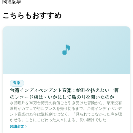
関連記事
こちらもおすすめ
🎵
音楽
台湾インディペンデント音楽：給料を払えない一軒
のレコード店は、いかにして島の耳を開いたのか
水晶唱片を30万台湾元の負債ごと引き受けた冒険から、草東沒有
派對がカフェで初回プレスを売り切るまで。台湾インディペンデ
ント音楽の35年は逆転劇ではなく、「見られてこなかった声を聴
かせる」ことにこだわった人々による、長い賭けでした
閱讀全文