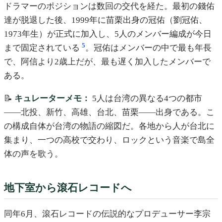
ドラマーのポジションは数回の交代を経た。最初の錢佑
達が脱退した後、1999年に苗栗出身の冠佑（劉冠佑、
1973年生）が正式に加入し、5人のメンバー編成が今日
5
まで固定されている
。冠佑はメンバーの中で最も年長
で、阿信より2歳上だが、最も遅く加入したメンバーで
ある。
📝
キュレーターメモ：
5人は台湾の異なる4つの都市
——北投、新竹、高雄、台北、苗栗——出身である。こ
の構成自体が台湾の物語の縮図だ。各地から人が台北に
集まり、一つの高校で交わり、ロックという音楽で島全
体の声を歌う。
地下室から滾石レコードへ
同年6月、滾石レコードの伝説的なプロデューサー李宗