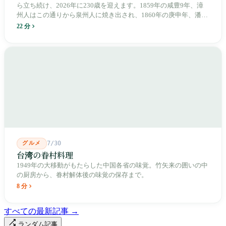
ら立ち続け、2026年に230歳を迎えます。1859年の咸豊9年、漳
州人はこの通りから泉州人に焼き出され、1860年の庚申年、潘永
清は下樹林に大東路・大南路・大西路・大北路という四本の整然
22 分
とした街路を引き、廟をその真ん中に置きました。1909年、日本
人は廟の向かいに市場を建て、1955年には陽明戯院が文林路に落
成し、1992年に豪大大鶏排が台中で発明され、1999年に士林へ進
出しました。2002年に戦後増築された屋根付き部分が撤去され、
2011年に新市場が開業し、地下フード街は朝から晩まで二交代で
人が入れ替わります。廟はいまも元の場所にありますが、その足
元では毎日二つの都市が交代で現れます。
グルメ
7/30
台湾の眷村料理
1949年の大移動がもたらした中国各省の味覚。竹矢来の囲いの中
の厨房から、眷村解体後の味覚の保存まで。
8 分
すべての最新記事 →
ランダム記事