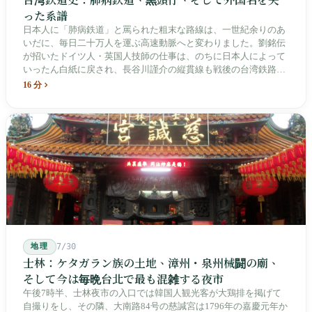
った系譜
日本人に「肺病鉄道」と罵られた粗末な路線は、一世紀余りのあ
いだに、毎日二十万人を運ぶ高速動脈へと変わりました。劉銘伝
が招いたドイツ人・英国人技師の仕事は、のちに日本人によって
いったん白紙に戻され、長谷川謹介の縦貫線も戦後の台湾鉄路に
よって改名・改番されました。どの世代も前の世代の記録を脚注
16 分
へ押しやり、外国名はしだいに剥がれ落ちていきました。残った
のは台湾語の「黒頭仔」「火車仔」、莒光・自強・復興という政
治スローガン、そしてようやくプユマ・タロコの世代になって、
先住民族の地名が再びレールの上に敷き戻されたのです。
地理
7/30
士林：ケタガラン族の土地、漳州・泉州械闘の廟、
そして今は毎晩台北で最も混雑する夜市
午後7時半、士林夜市の入口では韓国人観光客が大鶏排を掲げて
自撮りをし、その隣、大南路84号の慈諴宮は1796年の嘉慶元年か