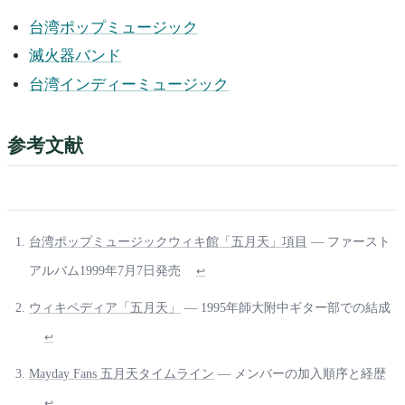
台湾ポップミュージック
滅火器バンド
台湾インディーミュージック
参考文献
台湾ポップミュージックウィキ館「五月天」項目
— ファースト
アルバム1999年7月7日発売
↩
ウィキペディア「五月天」
— 1995年師大附中ギター部での結成
↩
Mayday Fans 五月天タイムライン
— メンバーの加入順序と経歴
↩