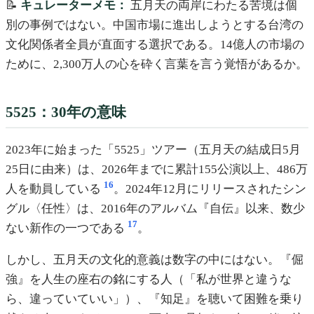
📝
キュレーターメモ：
五月天の両岸にわたる苦境は個
別の事例ではない。中国市場に進出しようとする台湾の
文化関係者全員が直面する選択である。14億人の市場の
ために、2,300万人の心を砕く言葉を言う覚悟があるか。
5525：30年の意味
2023年に始まった「5525」ツアー（五月天の結成日5月
25日に由来）は、2026年までに累計155公演以上、486万
16
人を動員している
。2024年12月にリリースされたシン
グル〈任性〉は、2016年のアルバム『自伝』以来、数少
17
ない新作の一つである
。
しかし、五月天の文化的意義は数字の中にはない。『倔
強』を人生の座右の銘にする人（「私が世界と違うな
ら、違っていていい」）、『知足』を聴いて困難を乗り