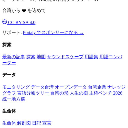
台湾から ❤️ を込めて
CC BY-SA 4.0
サポート:
Portaly でスポンサーになる →
探索
最新の記事
探索
地図
サウンドスケープ
用語集
用語コンバ
ーター
データ
モニタリング
データ台湾
オープンデータ
台湾企業
ナレッジ
グラフ
言語分岐ツリー
台湾の形
人生の樹
主権ベンチ
2026
統一地方選
生命体
生命体
解剖図
日記
宣言