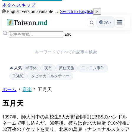
本文へスキップ
🌐 English version available →
Switch to English
✕
Taiwan
.md
☰
🌐
JA
▾
ESC
キーワードですべての記事を検索
半導体
夜市
原住民族
二・二八事件
🔥 人気
タピオカミルクティー
TSMC
ホーム
音楽
五月天
五月天
1997年、師大附中の高校生5人が野台開唱にBBSのハンドル
ネームで申し込んだ。30年後、彼らは台北大巨蛋で10分間に
32万枚のチケットを売り、北京の鳥巢（ナショナルスタジア