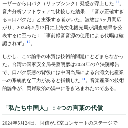
11
ーザーから口パク（リップシンク）疑惑が浮上した
。
音声分析ソフトウェアで比較した結果、「音が正確すぎ
る＝口パクだ」と主張する者がいた。波紋は5ヶ月間広
がり、2024年5月13日に上海文化観光局が調査結果を公
表するに至った：「事前録音音源の使用による代唱は確
12
認されず」
。
しかし、この論争の本質は技術的問題にとどまらなかっ
た。台湾の国家安全局長蔡明彦は2024年の立法院報告
で、口パク疑惑の背後には中国当局による台湾文化産業
13
への系統的な圧力があると指摘した
。音楽産業の技術
的論争が、両岸政治の渦中に巻き込まれたのである。
「私たち中国人」：4つの言葉の代償
2024年5月24日、阿信が北京コンサートのステージで