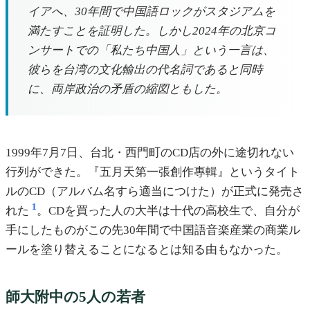
イアへ、30年間で中国語ロックがスタジアムを
満たすことを証明した。しかし2024年の北京コ
ンサートでの「私たち中国人」という一言は、
彼らを台湾の文化輸出の代名詞であると同時
に、両岸政治の矛盾の縮図ともした。
1999年7月7日、台北・西門町のCD店の外に途切れない
行列ができた。『五月天第一張創作專輯』というタイト
ルのCD（アルバム名すら適当につけた）が正式に発売さ
1
れた
。CDを買った人の大半は十代の高校生で、自分が
手にしたものがこの先30年間で中国語音楽産業の商業ル
ールを塗り替えることになるとは知る由もなかった。
師大附中の5人の若者