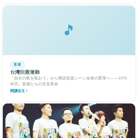
🎵
音楽
台湾民歌運動
「自分の歌を歌おう」から華語音楽シーン全体の変革へ——1970
年代、若者たちの文化革命
閱讀全文