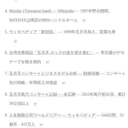
Mayday (Taiwanese band) — Wikipedia
— 1997年野台開唱、
MAYDAYは瑪莎のBBSハンドルネーム
↩
ウィキペディア「劉冠佑」
— 1999年五月天加入、苗栗出身
↩
台湾光華雑誌「五月天 ロックの道を突き進む」
— 李宗盛がデモ
テープを聴き契約
↩
五月天コンサートビジネスモデル分析 — 財經頭條
— コンサート
先行戦略、年間収入30億超
↩
五月天鳥穴コンサート記録 — 央広網
— 2012年鳥穴初出演、累計
30公演以上
↩
人生無限公司ワールドツアー — ウィキペディア
— 644日間、55
都市、415万人
↩