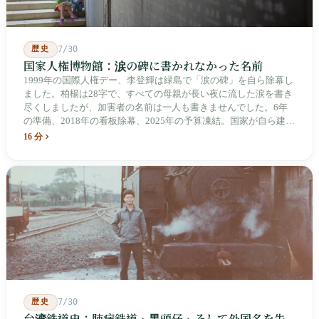
歴史
7/30
国家人権博物館：涙の碑に書かれなかった名前
1999年の国際人権デー、李登輝は緑島で「涙の碑」を自ら除幕し
ました。柏楊は28字で、すべての母親が長い夜に流した涙を書き
尽くしましたが、加害者の名前は一人も書きませんでした。6年
の準備、2018年の看板除幕、2025年の予算凍結。国家が自ら建
て、自らが行ったことを記念する博物館です。しかし解厳から39
16 分
年、一人の加害者も司法裁判を受けていません。
歴史
7/30
台湾鉄道史：肺病鉄道、黒頭仔、そして外国名を失