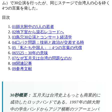
ム）で30公演を行ったが、同じステージで台湾人の心を砕く
4つの言葉を発した。
目次
01
師大附中の5人の若者
02
地下室から滾石レコードへ
03
鳥穴30公演とコンサート経済学
04
口パク問題：技術と政治が交差する時
05
「私たち中国人」：4つの言葉の代償
06
5525：30年の意味
07
なぜ五月天は台湾の問題なのか
08
関連記事
09
参考文献
30秒概要：
五月天は台湾史上もっとも商業的に
成功したロックバンドである。1997年の師大附
中の学生バンドからアジア横断のツアーエンパ