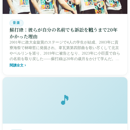
音楽
蘇打綠：彼らが自分の名前でも訴訟を戦うまで20年
かかった理由
2001年に政大金旋賞のステージで4人の学生が結成、2003年に貢
寮海祭で林暐哲に発掘され、韋瓦第第四部曲を歌い尽くして北京
やベルリンを巡り、2019年に被告となり、2023年に小巨蛋で自ら
の名前を取り戻した——蘇打綠は20年の歳月をかけて学んだ。台
湾のインディーバンドがデビューする際、まず団名を登録するこ
閱讀全文
との重要性である。
🎵