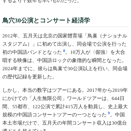
するより十数年も早いものだった。
鳥穴30公演とコンサート経済学
2012年、五月天は北京の国家體育場「鳥巢（ナショナル
スタジアム）」に初めて出演し、同会場で公演を行った
8
初の中国語バンドとなった
。10万人が〈倔強〉を大合
唱する映像は、中国語ロックの象徴的な瞬間となった。
2024年までに、彼らは鳥巢で30公演以上を行い、同会場
の歴代記録を更新した。
しかし、本当の数字はツアーにある。2017年から2019年
にかけての「人生無限公司」ワールドツアーは、644日
間、55都市、122公演で累計415万人を動員し、史上最大
9
規模の中国語コンサートツアーの一つとなった
。中国
本土市場だけで、五月天の年間コンサート収入は30億台