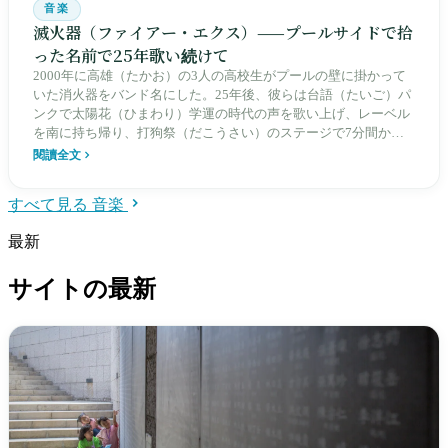
音楽
滅火器（ファイアー・エクス）——プールサイドで拾
った名前で25年歌い続けて
2000年に高雄（たかお）の3人の高校生がプールの壁に掛かって
いた消火器をバンド名にした。25年後、彼らは台語（たいご）パ
ンクで太陽花（ひまわり）学運の時代の声を歌い上げ、レーベル
を南に持ち帰り、打狗祭（だこうさい）のステージで7分間かけ
て会場全体に告げた：失望してもいい、でも自分が嫌いだったあ
閱讀全文
の人間にはなるな。
すべて見る 音楽
最新
サイトの最新