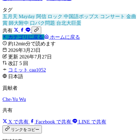
タグ
五月天
Mayday
阿信
ロック
中国語ポップス
コンサート
金曲
賞
師大附中
口パク問題
台北大巨蛋
共有
カテゴリに戻る
ホームに戻る
約12min分で読めます
2026年3月23日
更新 2026年7月27日
改訂 5 回
コミット caa1052
日本語
貢献者
Che-Yu Wu
共有
X で共有
Facebook で共有
LINE で共有
リンクをコピー