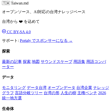
🇹🇼 Taiwan.md
オープンソース、AI対応の台湾ナレッジベース
台湾から ❤️ を込めて
CC BY-SA 4.0
サポート:
Portaly でスポンサーになる →
探索
最新の記事
探索
地図
サウンドスケープ
用語集
用語コンバ
ーター
データ
モニタリング
データ台湾
オープンデータ
台湾企業
ナレッジ
グラフ
言語分岐ツリー
台湾の形
人生の樹
主権ベンチ
2026
統一地方選
生命体