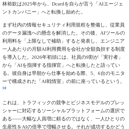
林裕欽は2025年から、Dcardを自らが言う「AIエージェ
ントカンパニー」へと転換し始めた。
まず社内の情報セキュリティ利用規程を整備し、従業員
のデータ漏洩への懸念を解消した。その後、AIツールの
利用料を「上限なしで補助」すると発表し、エンジニア
一人あたりの月額AI利用費用を会社が全額負担する制度
を導入した。2026年初頭には、社員の9割が「実行者」
から「AIを指揮する指揮官」へと転換したと語ってい
る。彼自身は早朝から仕事を始める際、5、6台のモニタ
ーで構成された「AI戦情室」の前に座っているという。
10
これは、トラフィックの競争とビジネスモデルのプレッ
シャーに対応するソーシャルプラットフォームの選択で
ある——大幅な人員増に頼るのではなく、一人ひとりの
生産性をAIの倍率で増幅させる。それが成功するかどう