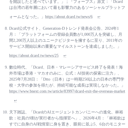
を開設したと述べています。」；『フォーブス』原文：「Dcard
は台湾の若年層において最も影響力のあるソーシャルプラットフ
ォームとなった。」
https://about.dcard.tw/news/6
↩
Dcard公式サイト、Generation-Dトレンド発表会公告、2024年1
月：「プラットフォームの登録会員数が1,000万人を突破し、月
間2,200万人以上のユニークビジターを擁するに至り、2011年の
サービス開始以来の重要なマイルストーンを達成しました。」
https://about.dcard.tw/news/25
↩
數位時代、「Dcard、日本・マレーシアサービス終了を発表！海
外市場は香港・マカオのみに、公式：AI技術の探索に注力」、
2025年7月28日：「Dtto（日本）は一時期250以上の日本の専門学
校・大学の参加を得たが、持続可能な成長は実現しなかった。」
https://www.bnext.com.tw/article/83997/dcard-exit-the-overseas-market
↩
天下雑誌、「DcardのAIエージェントカンパニーへの進化、林裕
欽：社員の9割が実行者から指揮官へ」、2026年4月：「林裕欽は
すでに自身のAI戦情室に身を置き、眼前に並ぶ5、6台のモニター