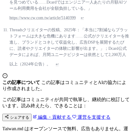
を見つめている……Dcardではエンジニア一人あたりの月額AIツ
ール利用費用を会社が全額負担している。」
https://www.cw.com.tw/article/5140399
↩
Threadsクリエイターの投稿、2025年：「本当に7割減ならプラッ
トフォームは大きな危機にあります……公式がクリエイターを推
進し、ブランドとコネして収益化し、広告DSPを展開するたび
に、読者やクリエイターの体験に影響が出ます。」；Dcard公式
データによれば、月間ユニークビジターは依然として2,200万人
以上（2024年公告）。
↩
この記事について
この記事はコミュニティとAIの協力によ
り作成されました。
この記事はコミュニティが共同で執筆し、継続的に校訂して
います。読み終えたら、できることは：
編集・貢献する
運営を支援する
シェアする
Taiwan.md はオープンソースで無料、広告もありません。運