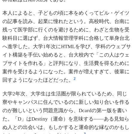
本人によると、子どもの頃に本をめくってビル・ゲイツ
の記事を読み、起業に憧れたという。高校時代、台南に
残って医学部に行くのを避けるために、わざと生物を受
験科目に選ばず、台大情報管理学科に合格して単身台北
へ進学した。大学1年次にHTMLを学び、学科のウェブサ
イト構築を手伝い始めると、台大校内で「この人はウェ
ブサイトを作れる」と評判になり、生活費を得るために
案件を受けるようになった。案件が増えすぎて、後輩に
2
回すようになったほどだった。
大学2年次、大学生は生活圏が限られているため、同じ
寮やキャンパスに住んでいるのに新しい知り合いを作る
のが難しいという問題意識から、Dcardの第一版を書い
た。「D」はDestiny（運命）を意味する——ある見知ら
ぬ人との出会いは、もしかすると運命的な縁なのかもし