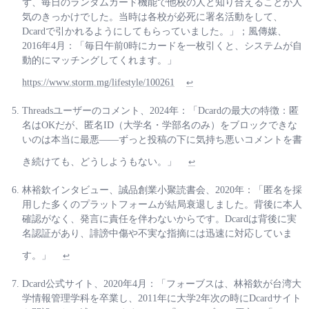
ず、毎日のランダムカード機能で他校の人と知り合えることが人
気のきっかけでした。当時は各校が必死に署名活動をして、
Dcardで引かれるようにしてもらっていました。」；風傳媒、
2016年4月：「毎日午前0時にカードを一枚引くと、システムが自
動的にマッチングしてくれます。」
https://www.storm.mg/lifestyle/100261
↩
Threadsユーザーのコメント、2024年：「Dcardの最大の特徴：匿
名はOKだが、匿名ID（大学名・学部名のみ）をブロックできな
いのは本当に最悪——ずっと投稿の下に気持ち悪いコメントを書
き続けても、どうしようもない。」
↩
林裕欽インタビュー、誠品創業小聚読書会、2020年：「匿名を採
用した多くのプラットフォームが結局衰退しました。背後に本人
確認がなく、発言に責任を伴わないからです。Dcardは背後に実
名認証があり、誹謗中傷や不実な指摘には迅速に対応していま
す。」
↩
Dcard公式サイト、2020年4月：「フォーブスは、林裕欽が台湾大
学情報管理学科を卒業し、2011年に大学2年次の時にDcardサイト