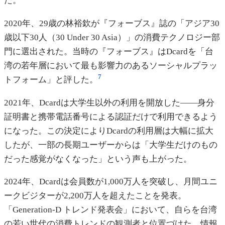
た。
2020年、29歳の林裕欽が『フォーブス』誌の「アジア30
歳以下30人（30 Under 30 Asia）」の消費テクノロジー部
門に選出された。当時の『フォーブス』はDcardを「台
湾の若年層において最も影響力のあるソーシャルプラッ
7
トフォーム」と評した。
2021年、Dcardは大学生以外の利用を開放した——身分
証明書と携帯電話番号による認証だけで利用できるよう
になった。この決定によりDcardの利用層は大幅に拡大
したが、一部の長期ユーザーからは「大学生だけのもの
だった感覚がなくなった」という声も上がった。
2024年、Dcardは会員数が1,000万人を突破し、月間ユニ
ークビジターが2,200万人を超えたことを発表。
「Generation-D トレンド発表会」において、自らを台湾
の若い世代の消費トレンドの観測者と位置づけた。情報