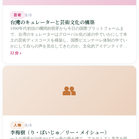
芸術
8/8
台湾のキュレーターと芸術文化の構築
1990年代初頭の機関的萌芽から今日の国際プラットフォームま
で、台湾のキュレーターはグローバル化の波の中でいかにして本
土の芸術ディスコースを構築し、国際ビエンナーレ体制の中でい
かにして自らの声を見出してきたのか。文化的アイデンティティ
と専門的制度の30年にわたる進化の歴史。
12 分
👥
人物
8/8
李梅樹（り・ばいじゅ／リー・メイシュー）
一人の画家が36年かけて一座の廟を建て、アカデミズム美学を民