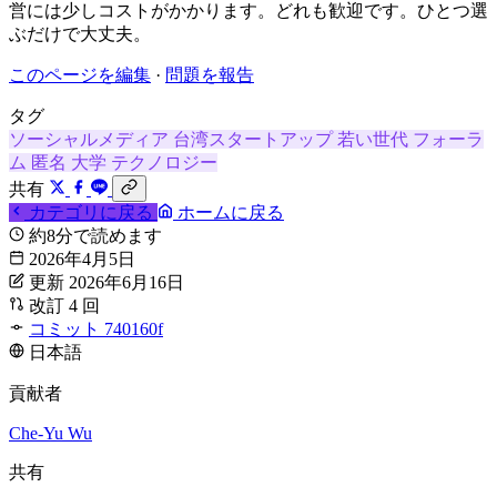
営には少しコストがかかります。どれも歓迎です。ひとつ選
ぶだけで大丈夫。
このページを編集
·
問題を報告
タグ
ソーシャルメディア
台湾スタートアップ
若い世代
フォーラ
ム
匿名
大学
テクノロジー
共有
カテゴリに戻る
ホームに戻る
約8分で読めます
2026年4月5日
更新 2026年6月16日
改訂 4 回
コミット 740160f
日本語
貢献者
Che-Yu Wu
共有