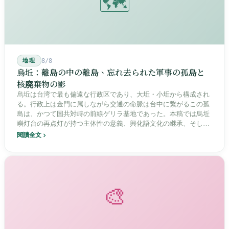
🗺️
地理
8/8
烏坵：離島の中の離島、忘れ去られた軍事の孤島と
核廃棄物の影
烏坵は台湾で最も偏遠な行政区であり、大坵・小坵から構成され
る。行政上は金門に属しながら交通の命脈は台中に繋がるこの孤
島は、かつて国共対峙の前線ゲリラ基地であった。本稿では烏坵
嶼灯台の再点灯が持つ主体性の意義、興化語文化の継承、そして
20年にわたる核廃棄物処分場選定をめぐる住民投票の論争を深く
閱讀全文
分析し、この辺境の島嶼が国家の物語の中で見せる孤独と韌性を
描く。
🎨