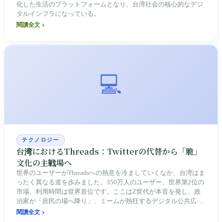
化した生活のプラットフォームとなり、台湾社会の核心的なデジ
タルインフラになっている。
閱讀全文
💻
テクノロジー
台湾におけるThreads：Twitterの代替から「脆」
文化の主戦場へ
世界のユーザーがThreadsへの熱意を冷ましていくなか、台湾はま
ったく異なる道を歩みました。350万人のユーザー、世界第2位の
市場、利用時間は世界首位です。ここはZ世代が本音を発し、政
治家が「庶民の場へ降り」、ミームが熱狂するデジタル公共広場
となり、台湾のソーシャルメディア生態系を再定義しています。
閱讀全文