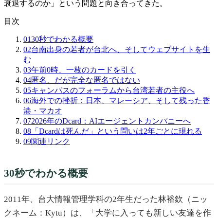
衰退するのか」という問題と向き合ってきた。
目次
01
30秒でわかる概要
02
台南出身の若者が台北へ、そしてウェブサイトを生
む
03
午前0時、一枚のカードを引く
04
匿名、だが完全な匿名ではない
05
キャンパスのフォーラムから台湾若者の主役へ
06
海外での挫折：日本、マレーシア、そして残った香
港・マカオ
07
2026年のDcard：AIエージェントカンパニーへ
08
「Dcardは死んだ」という問いは2年ごとに現れる
09
関連リンク
30秒でわかる概要
2011年、台大情報管理学科の2年生だった林裕欽（ニッ
クネーム：Kytu）は、「大学に入っても新しい友達を作