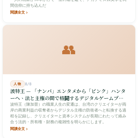
間信仰に持ち込んだ
閱讀全文
👥
人物
8/8
波特王 — 「ナンパ」エンタメから「ピンク」ハンタ
ーへ、法と主権の間で格闘するデジタルゲームプレ
イヤー
波特王（陳加晉）の職業人生の変遷は、台湾のクリエイターが両
岸の商業利益の収奪者からデジタル主権の防衛者へと転換する過
程を記録し、クリエイターと資本システムが長期にわたって絡み
合う法的・所有権・財務の複雑性を明らかにします。
閱讀全文