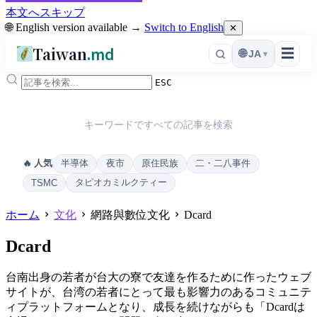
本文へスキップ
🌐 English version available →
Switch to English
✕
Taiwan
.md
☰
🌐
JA
▾
ESC
キーワードですべての記事を検索
半導体
夜市
原住民族
二・二八事件
🔥 人気
タピオカミルクティー
TSMC
ホーム
文化
網路與數位文化
Dcard
Dcard
台南出身の若者が台大の寮で友達を作るために作ったウェブ
サイトが、台湾の若者にとって最も影響力のあるコミュニテ
ィプラットフォームとなり、成長を続けながらも「Dcardは