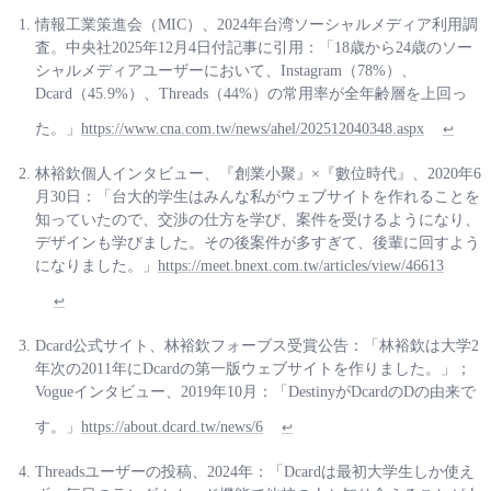
情報工業策進会（MIC）、2024年台湾ソーシャルメディア利用調
査。中央社2025年12月4日付記事に引用：「18歳から24歳のソー
シャルメディアユーザーにおいて、Instagram（78%）、
Dcard（45.9%）、Threads（44%）の常用率が全年齢層を上回っ
た。」
https://www.cna.com.tw/news/ahel/202512040348.aspx
↩
林裕欽個人インタビュー、『創業小聚』×『數位時代』、2020年6
月30日：「台大的学生はみんな私がウェブサイトを作れることを
知っていたので、交渉の仕方を学び、案件を受けるようになり、
デザインも学びました。その後案件が多すぎて、後輩に回すよう
になりました。」
https://meet.bnext.com.tw/articles/view/46613
↩
Dcard公式サイト、林裕欽フォーブス受賞公告：「林裕欽は大学2
年次の2011年にDcardの第一版ウェブサイトを作りました。」；
Vogueインタビュー、2019年10月：「DestinyがDcardのDの由来で
す。」
https://about.dcard.tw/news/6
↩
Threadsユーザーの投稿、2024年：「Dcardは最初大学生しか使え