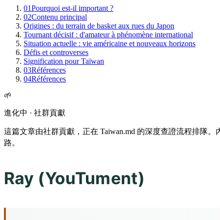
01
Pourquoi est-il important ?
02
Contenu principal
Origines : du terrain de basket aux rues du Japon
Tournant décisif : d'amateur à phénomène international
Situation actuelle : vie américaine et nouveaux horizons
Défis et controverses
Signification pour Taïwan
03
Références
04
Références
🌱
進化中 · 社群貢獻
這篇文章由社群貢獻，正在 Taiwan.md 的深度查證流程
路。
Ray (YouTument)