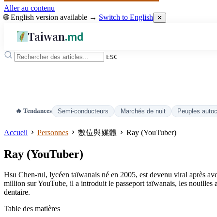
Aller au contenu
🌐 English version available →
Switch to English
✕
Taiwan
.md
ESC
🔥 Tendances
Semi-conducteurs
Marchés de nuit
Peuples auto
Accueil
Personnes
數位與媒體
Ray (YouTuber)
Ray (YouTuber)
Hsu Chen-rui, lycéen taïwanais né en 2005, est devenu viral après av
million sur YouTube, il a introduit le passeport taïwanais, les nouille
dentaire.
Table des matières