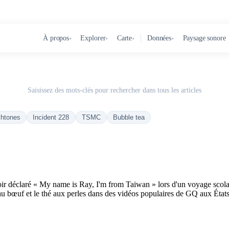
À propos
Explorer
Carte
Données
Paysage sonore
▾
▾
▾
▾
Saisissez des mots-clés pour rechercher dans tous les articles
chtones
Incident 228
TSMC
Bubble tea
oir déclaré « My name is Ray, I'm from Taiwan » lors d'un voyage scola
s au bœuf et le thé aux perles dans des vidéos populaires de GQ aux États