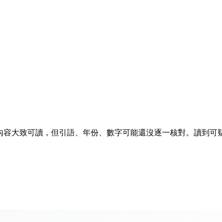
排隊。內容大致可讀，但引語、年份、數字可能還沒逐一核對。讀到