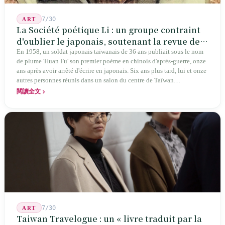
7/30
ART
La Société poétique Li : un groupe contraint
d'oublier le japonais, soutenant la revue de
poésie chinoise la plus ancienne de Taïwan
En 1958, un soldat japonais taïwanais de 36 ans publiait sous le nom
de plume 'Huan Fu' son premier poème en chinois d'après-guerre, onze
ans après avoir arrêté d'écrire en japonais. Six ans plus tard, lui et onze
autres personnes réunis dans un salon du centre de Taïwan
transformaient cette expérience de mutisme générationnel en une
閱讀全文
société poétique nommée 'Li' (le champignon comestible) — 60 ans de
publication ininterrompue, écrivant la poétique locale des marges
jusqu'aux manuels scolaires du collège.
7/30
ART
Taiwan Travelogue : un « livre traduit par la