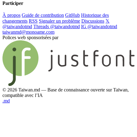
Participer
À propos
Guide de contribution
GitHub
Historique des
changements
RSS
Signaler un problème
Discussions
𝕏
@taiwandotmd
Threads @taiwandotmd
IG @taiwandotmd
taiwanmd@monoame.com
Polices web sponsorisées par
© 2026 Taiwan.md — Base de connaissance ouverte sur Taïwan,
compatible avec l’IA
.md