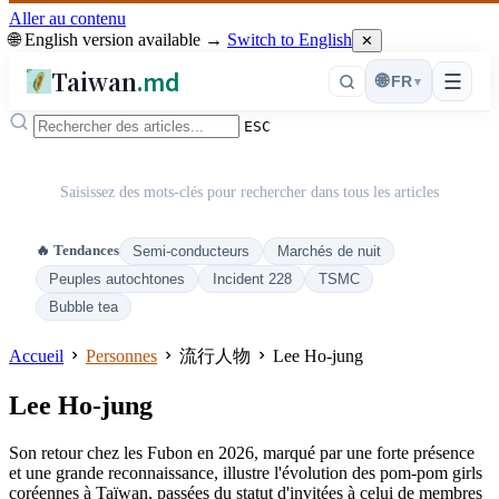
Aller au contenu
🌐 English version available →
Switch to English
✕
Taiwan
.md
☰
🌐
FR
▾
ESC
Saisissez des mots-clés pour rechercher dans tous les articles
🔥 Tendances
Semi-conducteurs
Marchés de nuit
Peuples autochtones
Incident 228
TSMC
Bubble tea
Accueil
Personnes
流行人物
Lee Ho-jung
Lee Ho-jung
Son retour chez les Fubon en 2026, marqué par une forte présence
et une grande reconnaissance, illustre l'évolution des pom-pom girls
coréennes à Taïwan, passées du statut d'invitées à celui de membres