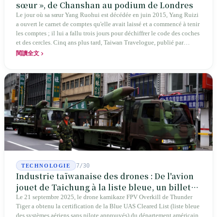
sœur », de Chanshan au podium de Londres
Le jour où sa sœur Yang Ruohui est décédée en juin 2015, Yang Ruizi
a ouvert le carnet de comptes qu'elle avait laissé et a commencé à tenir
les comptes ; il lui a fallu trois jours pour déchiffrer le code des coches
et des cercles. Cinq ans plus tard, Taiwan Travelogue, publié par
Chanshan, portait la mention « par Chihako Aoyama, traduit par Yang
閱讀全文
Shuangzi » — le nom du traducteur était celui de la sœur disparue.
NBA à New York en 2024, Booker Prize à Londres en 2026 : elle a
traduit un livre inexistant sous le nom de sa sœur.
7/30
TECHNOLOGIE
Industrie taïwanaise des drones : De l'avion
jouet de Taichung à la liste bleue, un billet
d'entrée pour Thunder Tiger
Le 21 septembre 2025, le drone kamikaze FPV Overkill de Thunder
Tiger a obtenu la certification de la Blue UAS Cleared List (liste bleue
des systèmes aériens sans pilote approuvés) du département américain