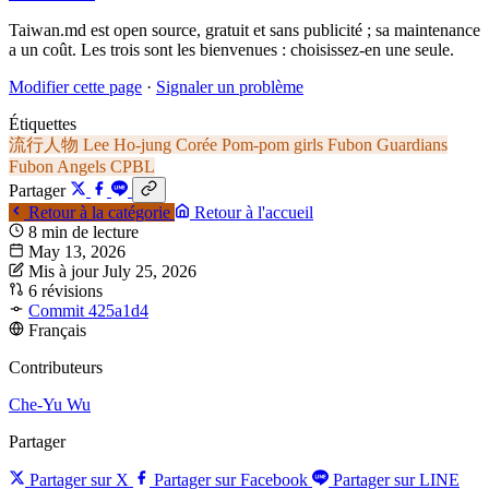
Taiwan.md est open source, gratuit et sans publicité ; sa maintenance
a un coût. Les trois sont les bienvenues : choisissez-en une seule.
Modifier cette page
·
Signaler un problème
Étiquettes
流行人物
Lee Ho-jung
Corée
Pom-pom girls
Fubon Guardians
Fubon Angels
CPBL
Partager
Retour à la catégorie
Retour à l'accueil
8 min de lecture
May 13, 2026
Mis à jour July 25, 2026
6 révisions
Commit 425a1d4
Français
Contributeurs
Che-Yu Wu
Partager
Partager sur X
Partager sur Facebook
Partager sur LINE