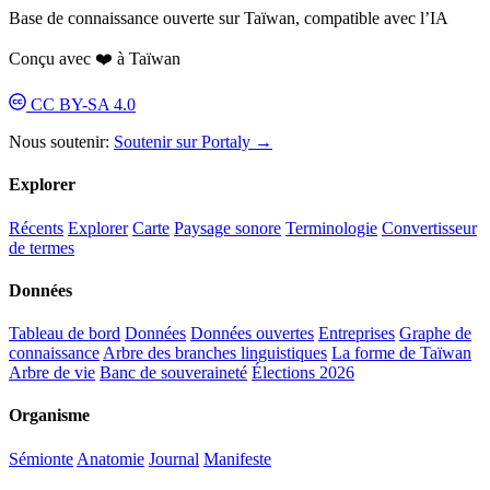
Base de connaissance ouverte sur Taïwan, compatible avec l’IA
Conçu avec ❤️ à Taïwan
CC BY-SA 4.0
Nous soutenir:
Soutenir sur Portaly →
Explorer
Récents
Explorer
Carte
Paysage sonore
Terminologie
Convertisseur
de termes
Données
Tableau de bord
Données
Données ouvertes
Entreprises
Graphe de
connaissance
Arbre des branches linguistiques
La forme de Taïwan
Arbre de vie
Banc de souveraineté
Élections 2026
Organisme
Sémionte
Anatomie
Journal
Manifeste