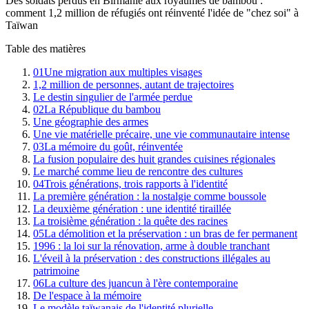
Des soldats perdus en Birmanie aux royaumes de bambou :
comment 1,2 million de réfugiés ont réinventé l'idée de "chez soi" à
Taïwan
Table des matières
01
Une migration aux multiples visages
1,2 million de personnes, autant de trajectoires
Le destin singulier de l'armée perdue
02
La République du bambou
Une géographie des armes
Une vie matérielle précaire, une vie communautaire intense
03
La mémoire du goût, réinventée
La fusion populaire des huit grandes cuisines régionales
Le marché comme lieu de rencontre des cultures
04
Trois générations, trois rapports à l'identité
La première génération : la nostalgie comme boussole
La deuxième génération : une identité tiraillée
La troisième génération : la quête des racines
05
La démolition et la préservation : un bras de fer permanent
1996 : la loi sur la rénovation, arme à double tranchant
L'éveil à la préservation : des constructions illégales au
patrimoine
06
La culture des juancun à l'ère contemporaine
De l'espace à la mémoire
Le modèle taïwanais de l'identité plurielle