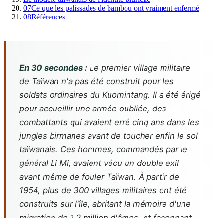
07
Ce que les palissades de bambou ont vraiment enfermé
08
Références
En 30 secondes :
Le premier village militaire
de Taïwan n'a pas été construit pour les
soldats ordinaires du Kuomintang. Il a été érigé
pour accueillir une armée oubliée, des
combattants qui avaient erré cinq ans dans les
jungles birmanes avant de toucher enfin le sol
taïwanais. Ces hommes, commandés par le
général Li Mi, avaient vécu un double exil
avant même de fouler Taïwan. À partir de
1954, plus de 300 villages militaires ont été
construits sur l'île, abritant la mémoire d'une
migration de 1,2 million d'âmes, et façonnant