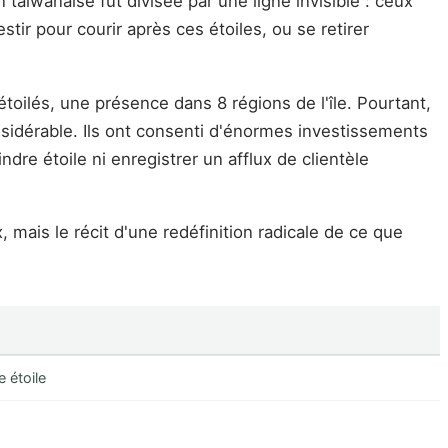
on taïwanaise fut divisée par une ligne invisible : ceux
ir pour courir après ces étoiles, ou se retirer
toilés, une présence dans 8 régions de l'île. Pourtant,
nsidérable. Ils ont consenti d'énormes investissements
e étoile ni enregistrer un afflux de clientèle
x, mais le récit d'une redéfinition radicale de ce que
e étoile