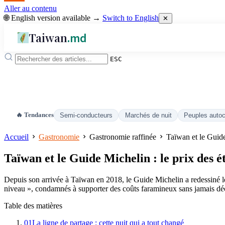
Aller au contenu
🌐 English version available →
Switch to English
✕
Taiwan
.md
ESC
🔥 Tendances
Semi-conducteurs
Marchés de nuit
Peuples auto
Accueil
Gastronomie
Gastronomie raffinée
Taïwan et le Guide 
Taïwan et le Guide Michelin : le prix des ét
Depuis son arrivée à Taïwan en 2018, le Guide Michelin a redessiné les
niveau », condamnés à supporter des coûts faramineux sans jamais déc
Table des matières
01
La ligne de partage : cette nuit qui a tout changé