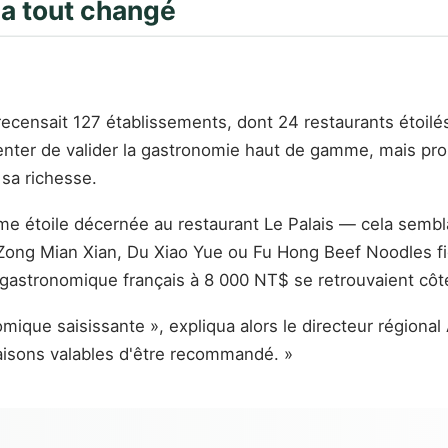
i a tout changé
recensait 127 établissements, dont 24 restaurants étoilé
ntenter de valider la gastronomie haut de gamme, mais p
 sa richesse.
ème étoile décernée au restaurant Le Palais — cela sembla
Zong Mian Xian, Du Xiao Yue ou Fu Hong Beef Noodles f
r gastronomique français à 8 000 NT$ se retrouvaient cô
mique saisissante », expliqua alors le directeur régiona
 raisons valables d'être recommandé. »