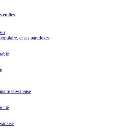
 étoiles
Est
populaire, et ses paradoxes
rable
in
linaire taïwanaise
cille
ïwanaise