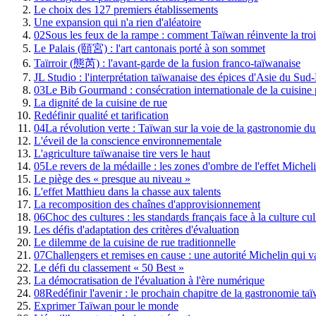
Le choix des 127 premiers établissements
Une expansion qui n'a rien d'aléatoire
02
Sous les feux de la rampe : comment Taïwan réinvente la trois
Le Palais (頤宮) : l'art cantonais porté à son sommet
Taïrroir (態芮) : l'avant-garde de la fusion franco-taïwanaise
JL Studio : l'interprétation taïwanaise des épices d'Asie du Sud-
03
Le Bib Gourmand : consécration internationale de la cuisine 
La dignité de la cuisine de rue
Redéfinir qualité et tarification
04
La révolution verte : Taïwan sur la voie de la gastronomie du
L'éveil de la conscience environnementale
L'agriculture taïwanaise tire vers le haut
05
Le revers de la médaille : les zones d'ombre de l'effet Michel
Le piège des « presque au niveau »
L'effet Matthieu dans la chasse aux talents
La recomposition des chaînes d'approvisionnement
06
Choc des cultures : les standards français face à la culture cu
Les défis d'adaptation des critères d'évaluation
Le dilemme de la cuisine de rue traditionnelle
07
Challengers et remises en cause : une autorité Michelin qui va
Le défi du classement « 50 Best »
La démocratisation de l'évaluation à l'ère numérique
08
Redéfinir l'avenir : le prochain chapitre de la gastronomie ta
Exprimer Taïwan pour le monde