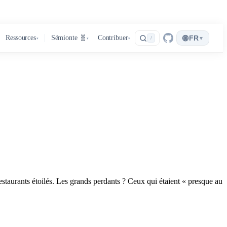
🌐
Ressources
Sémionte 🧬
Contribuer
FR
▾
/
▾
▾
▾
estaurants étoilés. Les grands perdants ? Ceux qui étaient « presque au