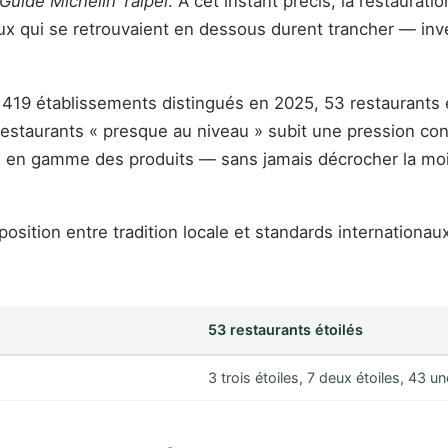
Guide Michelin Taipei
. À cet instant précis, la restaurati
x qui se retrouvaient en dessous durent trancher — invest
 419 établissements distingués en 2025, 53 restaurants é
 restaurants « presque au niveau » subit une pression co
en gamme des produits — sans jamais décrocher la moindr
pposition entre tradition locale et standards internationau
53 restaurants étoilés
3 trois étoiles, 7 deux étoiles, 43 un