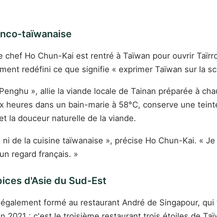
ranco-taïwanaise
chef Ho Chun-Kai est rentré à Taïwan pour ouvrir Taïrroi
ment redéfini ce que signifie « exprimer Taïwan sur la sc
enghu », allie la viande locale de Tainan préparée à cha
 heures dans un bain-marie à 58°C, conserve une teinte 
et la douceur naturelle de la viande.
e, ni de la cuisine taïwanaise », précise Ho Chun-Kai. « 
un regard français. »
épices d'Asie du Sud-Est
m, également formé au restaurant André de Singapour, qu
 2021 : c'est le troisième restaurant trois étoiles de Taï