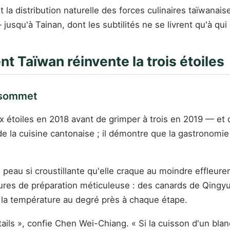
t la distribution naturelle des forces culinaires taïwanais
— jusqu'à Tainan, dont les subtilités ne se livrent qu'à q
t Taïwan réinvente la trois étoiles
n sommet
ux étoiles en 2018 avant de grimper à trois en 2019 — et 
 la cuisine cantonaise ; il démontre que la gastronomie c
eau si croustillante qu'elle craque au moindre effleurem
ures de préparation méticuleuse : des canards de Qingyu
 la température au degré près à chaque étape.
tails », confie Chen Wei-Chiang. « Si la cuisson d'un bla