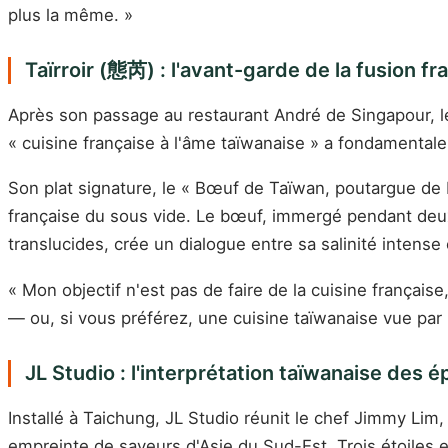
plus la même. »
Taïrroir (態芮) : l'avant-garde de la fusion f
Après son passage au restaurant André de Singapour, le 
« cuisine française à l'âme taïwanaise » a fondamentale
Son plat signature, le « Bœuf de Taïwan, poutargue de P
française du sous vide. Le bœuf, immergé pendant deux
translucides, crée un dialogue entre sa salinité intense 
« Mon objectif n'est pas de faire de la cuisine français
— ou, si vous préférez, une cuisine taïwanaise vue par 
JL Studio : l'interprétation taïwanaise des 
Installé à Taichung, JL Studio réunit le chef Jimmy Li
empreinte de saveurs d'Asie du Sud-Est. Trois étoiles en