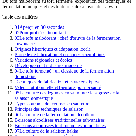
Du tofu malodorant au tofu fermenté, exploration des techniques de
fermentation uniques et des traditions de salaison de Taïwan
Table des matières
01
Aperçu en 30 secondes
02
Pourquoi c'est important
03
Le tofu malodorant : chef-d'œuvre de la fermentation
taïwanaise
Origines historiques et adaptation locale
Procédé de fabrication et principes scientifiques
Variations régionales et écoles
Développement industriel moderne
04
Le tofu fermenté : un classique de la fermentation
domestique
Techniques de fabrication et caractéristiques
Valeur nutritionnelle et bienfaits pour la santé
05
La culture des légumes en saumure : la sagesse de la
salaison domestique
Types courants de légumes en saumure
Principes des techniques de salaison
06
La culture de la fermentation alcoolique
Boissons alcoolisées traditionnelles taïwanaises
Boissons alcoolisées traditionnelles autochtones
07
La culture de la salaison hakka