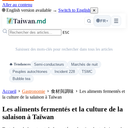
Aller au contenu
🌐 English version available →
Switch to English
✕
Taiwan
.md
☰
🌐
FR
▾
ESC
Saisissez des mots-clés pour rechercher dans tous les articles
🔥 Tendances
Semi-conducteurs
Marchés de nuit
Peuples autochtones
Incident 228
TSMC
Bubble tea
Accueil
Gastronomie
食材與調味
Les aliments fermentés et
la culture de la salaison à Taïwan
Les aliments fermentés et la culture de la
salaison à Taïwan