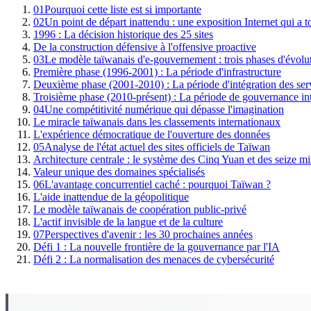
01
Pourquoi cette liste est si importante
02
Un point de départ inattendu : une exposition Internet qui a 
1996 : La décision historique des 25 sites
De la construction défensive à l'offensive proactive
03
Le modèle taïwanais d'e-gouvernement : trois phases d'évolu
Première phase (1996-2001) : La période d'infrastructure
Deuxième phase (2001-2010) : La période d'intégration des ser
Troisième phase (2010-présent) : La période de gouvernance int
04
Une compétitivité numérique qui dépasse l'imagination
Le miracle taïwanais dans les classements internationaux
L'expérience démocratique de l'ouverture des données
05
Analyse de l'état actuel des sites officiels de Taïwan
Architecture centrale : le système des Cinq Yuan et des seize mi
Valeur unique des domaines spécialisés
06
L'avantage concurrentiel caché : pourquoi Taïwan ?
L'aide inattendue de la géopolitique
Le modèle taïwanais de coopération public-privé
L'actif invisible de la langue et de la culture
07
Perspectives d'avenir : les 30 prochaines années
Défi 1 : La nouvelle frontière de la gouvernance par l'IA
Défi 2 : La normalisation des menaces de cybersécurité