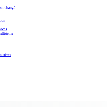
tout changé
tion
vices
elligente
nistères