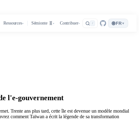
🌐
Ressources
Sémionte 🧬
Contribuer
FR
▾
/
▾
▾
▾
e de l'e-gouvernement
rnet. Trente ans plus tard, cette île est devenue un modèle mondial
ouvrez comment Taïwan a écrit la légende de sa transformation