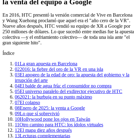
la venta del equipo a Google
En 2016, HTC presentó la versión comercial de Vive en Barcelona
y Wang Xuehong proclamó que aquel era el "año cero de la VR".
Nueve años después, HTC vendió su equipo de XR a Google por
250 millones de dólares. Lo que sucedió entre medias fue la apuesta
colectiva —y el enfriamiento colectivo— de toda una isla ante "el
gran siguiente hito".
Índice
01
La gran apuesta en Barcelona
02
2016: la fiebre del oro de la VR en una isla
03
El apogeo de la edad de oro: la apuesta del gobierno y la
irrupción del arte
04
El balde de agua fría: el consumidor no compra
05
El universo paralelo del exdirector ejecutivo de HTC
06
2021: la burbuja en su punto máximo
07
El colapso
08
Enero de 2025: la venta a Google
09
Lo que sí sobrevivió
10
Hollywood pone los ojos en Taiwán
11
Otro camino para HTC: los ídolos virtuales
12
El mapa diez años después
13
Lecturas complementarias