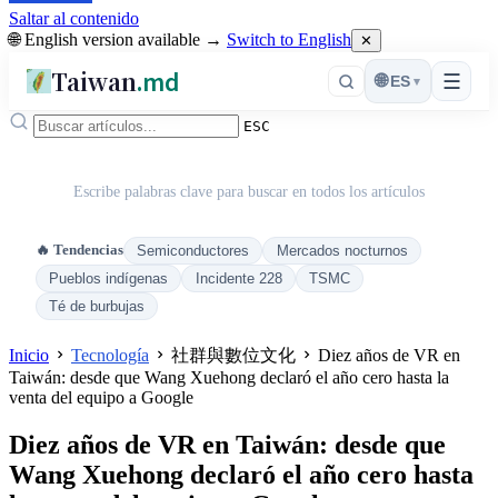
Saltar al contenido
🌐 English version available →
Switch to English
✕
Taiwan
.md
☰
🌐
ES
▾
ESC
Escribe palabras clave para buscar en todos los artículos
🔥 Tendencias
Semiconductores
Mercados nocturnos
Pueblos indígenas
Incidente 228
TSMC
Té de burbujas
Inicio
Tecnología
社群與數位文化
Diez años de VR en
Taiwán: desde que Wang Xuehong declaró el año cero hasta la
venta del equipo a Google
Diez años de VR en Taiwán: desde que
Wang Xuehong declaró el año cero hasta