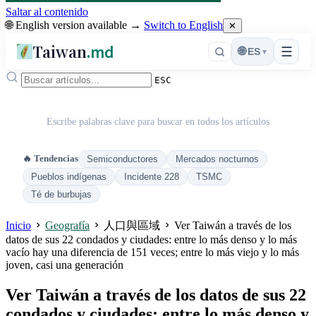
Saltar al contenido
🌐 English version available →
Switch to English
✕
Taiwan
.md
☰
🌐
ES
▾
ESC
Escribe palabras clave para buscar en todos los artículos
🔥 Tendencias
Semiconductores
Mercados nocturnos
Pueblos indígenas
Incidente 228
TSMC
Té de burbujas
Inicio
Geografía
人口與區域
Ver Taiwán a través de los
datos de sus 22 condados y ciudades: entre lo más denso y lo más
vacío hay una diferencia de 151 veces; entre lo más viejo y lo más
joven, casi una generación
Ver Taiwán a través de los datos de sus 22
condados y ciudades: entre lo más denso y