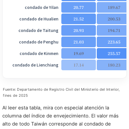
condado de Yilan
20.77
189.67
condado de Hualien
21.52
200.53
condado de Taitung
20.93
194.71
condado de Penghu
21.03
223.65
condado de Kinmen
19.69
255.57
condado de Lienchiang
17.14
180.23
Fuente: Departamento de Registro Civil del Ministerio del Interior,
fines de 2025
Al leer esta tabla, mira con especial atención la
columna del índice de envejecimiento. El valor más
alto de todo Taiwán corresponde al condado de