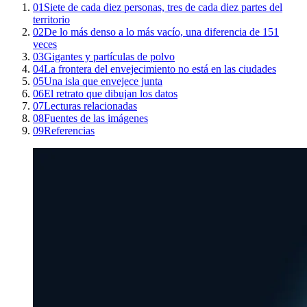
01
Siete de cada diez personas, tres de cada diez partes del
territorio
02
De lo más denso a lo más vacío, una diferencia de 151
veces
03
Gigantes y partículas de polvo
04
La frontera del envejecimiento no está en las ciudades
05
Una isla que envejece junta
06
El retrato que dibujan los datos
07
Lecturas relacionadas
08
Fuentes de las imágenes
09
Referencias