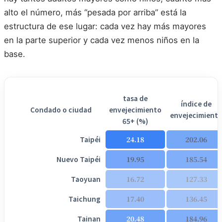
alto el número, más “pesada por arriba” está la
estructura de ese lugar: cada vez hay más mayores
en la parte superior y cada vez menos niños en la
base.
tasa de
índice de
Condado o ciudad
envejecimiento
envejecimient
65+ (%)
Taipéi
24.18
202.06
Nuevo Taipéi
19.95
185.54
Taoyuan
16.72
127.33
Taichung
17.40
136.45
Tainan
20.48
184.96