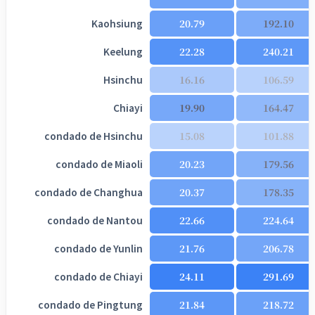
Kaohsiung
20.79
192.10
Keelung
22.28
240.21
Hsinchu
16.16
106.59
Chiayi
19.90
164.47
condado de Hsinchu
15.08
101.88
condado de Miaoli
20.23
179.56
condado de Changhua
20.37
178.35
condado de Nantou
22.66
224.64
condado de Yunlin
21.76
206.78
condado de Chiayi
24.11
291.69
condado de Pingtung
21.84
218.72