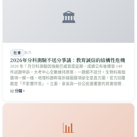
🏛️
8/5
社會
2026年分科測驗不送分爭議：教育誠信的結構性危機
2026 年 7 月分科測驗因強颱巴威首度延期，成績公布後爆發 149
件試題申訴，大考中心全數維持原案、一題都不送分。生物科兩個
選項一模一樣、地理科題幹寫折線圖選項卻全是直方圖，官方回覆
都是「不影響作答」。立委、家長與一份公民連署要的其實很簡
單：拿出能被檢驗的依據，而不只是一句結論。
12 分鐘
📊