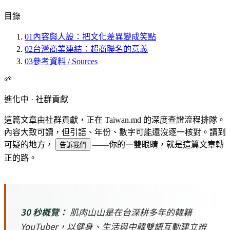
目錄
01
內容與人設：把文化差異變成笑點
02
台灣商業連結：超商聯名的意義
03
參考資料 / Sources
🌱
進化中 · 社群貢獻
這篇文章由社群貢獻，正在 Taiwan.md 的深度查證流程排隊。
內容大致可讀，但引語、年份、數字可能還沒逐一核對。讀到
可疑的地方，
——你的一雙眼睛，就是這篇文章轉
告訴我們
正的路。
30 秒概覽：
肌肉山山是在台深耕多年的韓籍
YouTuber，以健身、生活與中韓雙語互動建立辨