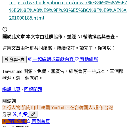
https://tw.stock.yahoo.com/news/%E8%90
%E6%8E%A8%E9%9F%93%E5%BC%8F%E9%AE%A
201000185.html
關於此文章
本文章由社群協作，並經 AI 輔助撰寫與審查。
這篇文章由社群共同編寫、持續校訂。讀完了，你可以：
一起編輯或貢獻內容
贊助維護
分享出去
Taiwan.md 開源、免費、無廣告，維護會有一些成本。三個都
歡迎，選一個就好。
編輯此頁
·
回報問題
關鍵詞
流行人物
肌肉山山
韓國
YouTuber
在台韓國人
超商
台灣
分享
回到分類
回到首頁