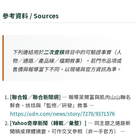
參考資料 / Sources
下列連結用於
二次查核
條目中的可驗證事實（人
物／通路／產品線／檔期敘事）。若門市品項或
售價與報導當下不同，以現場與官方資訊為準。
[聯合報／聯合新聞網]
— 報導萊爾富與肌肉山山聯名
鮮食、烘焙與「監修／研發」敘事 —
https://udn.com/news/story/7270/9371576
[Yahoo奇摩新聞（轉載／彙整）]
— 同主題之通路新
聞稿或媒體摘要，可作交叉參照（非一手官方） —