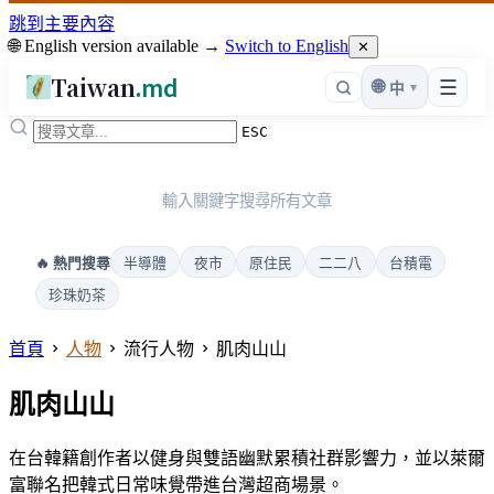
跳到主要內容
🌐 English version available →
Switch to English
✕
Taiwan
.md
☰
🌐
▾
中
ESC
輸入關鍵字搜尋所有文章
半導體
夜市
原住民
二二八
台積電
🔥 熱門搜尋
珍珠奶茶
首頁
人物
流行人物
肌肉山山
肌肉山山
在台韓籍創作者以健身與雙語幽默累積社群影響力，並以萊爾
富聯名把韓式日常味覺帶進台灣超商場景。