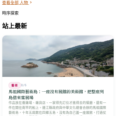
查看全部 人物
時序探索
站上最新
8/6
藝術
馬祖國際藝術島：一座沒有展館的美術館，把整座列
島借來當展場
作品放在養雞場、雜貨店、一家得先訂位才進得去的餐廳，還有一
件在開往南竿的船上。連江縣政府與中華文化總會合辦的馬祖國際
藝術島，十年五屆散在四鄉五島，沒有為自己蓋一座展館，打過仗