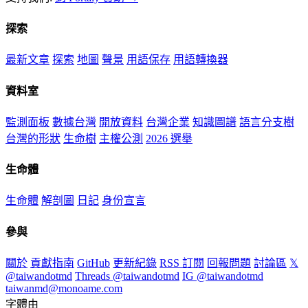
探索
最新文章
探索
地圖
聲景
用語保存
用語轉換器
資料室
監測面板
數據台灣
開放資料
台灣企業
知識圖譜
語言分支樹
台灣的形狀
生命樹
主權公測
2026 選舉
生命體
生命體
解剖圖
日記
身份宣言
參與
關於
貢獻指南
GitHub
更新紀錄
RSS 訂閱
回報問題
討論區
𝕏
@taiwandotmd
Threads @taiwandotmd
IG @taiwandotmd
taiwanmd@monoame.com
字體由