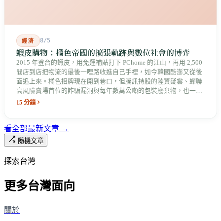
8/5
經濟
蝦皮購物：橘色帝國的擴張軌跡與數位社會的博弈
2015 年登台的蝦皮，用免運補貼打下 PChome 的江山，再用 2,500
間店到店把物流的最後一哩路收進自己手裡，如今韓國酷澎又從後
面追上來。橘色招牌現在開到巷口，但騰訊持股的陸資疑雲、蟬聯
高風險賣場首位的詐騙漏洞與每年數萬公噸的包裝廢棄物，也一起
留在台灣的數位社會裡。
15 分鐘
看全部最新文章 →
隨機文章
探索台灣
更多台灣面向
關於