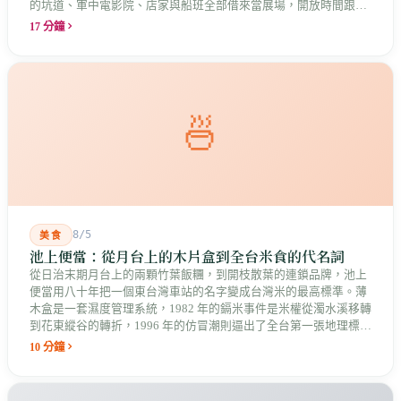
的坑道、軍中電影院、店家與船班全部借來當展場，開放時間跟著
店家走。這是縣長說的「島嶼博物館」最具體的樣子，而那些借來
17 分鐘
的空間裡，早就有人在說話。
🍜
8/5
美食
池上便當：從月台上的木片盒到全台米食的代名詞
從日治末期月台上的兩顆竹葉飯糰，到開枝散葉的連鎖品牌，池上
便當用八十年把一個東台灣車站的名字變成台灣米的最高標準。薄
木盒是一套濕度管理系統，1982 年的鎘米事件是米權從濁水溪移轉
到花東縱谷的轉折，1996 年的仿冒潮則逼出了全台第一張地理標誌
證明標章。
10 分鐘