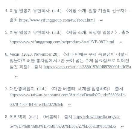
이팡 밀봉기 유한회사. (n.d.). 《이팡 소개: 밀봉 기술의 선구자》.
출처
https://www.yifunggroup.com/tw/about.html
↩
이팡 밀봉기 유한회사. (n.d.). 《제품 소개: 탁상형 밀봉기》. 출처
https://www.yifunggroup.com/tw/product-detail/YF-98T.html
↩
Vocus. (2023, November 20). 《왜 대만에는 수제 음료점이 이렇게
많을까?! 버블 홍차점에서 2만 곳이 넘는 수제 음료점으로 이어진
발전 과정》. 출처
https://vocus.cc/article/655b193dfd89780001afb35a
↩
대만광화잡지. (n.d.). 《대만 버블티, 세계를 점령하다》. 출처
https://www.taiwan-panorama.com/Articles/Details?Guid=56393a1c-
0078-4ba7-8478-e38a207263eb
↩
위키백과. (n.d.). 《버블티》. 출처
https://zh.wikipedia.org/zh-
tw/%E7%8F%8D%E7%8F%A0%E5%A5%B6%E8%8C%B6
↩