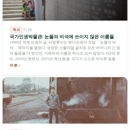
역사
7/30
국가인권박물관: 눈물의 비석에 쓰이지 않은 이름들
1999년 국제 인권의 날, 리덩후이는 뤼다오에서 직접 「눈물의 비
석」 제막식을 열었다. 보양은 스물여덟 글자로 모든 어머니의 긴 밤
의 울음을 다 썼지만, 가해자의 이름은 하나도 쓰지 않았다. 6년의 준
비, 2018년 현판식, 2025년 예산 동결. 국가가 스스로 저지른 일을 기
념하기 위해 스스로 세운 박물관. 계엄 해제 39년 동안 사법 재판을
16 분
받은 가해자는 단 한 명도 없다.