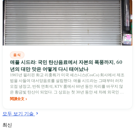
음식
애플 시드라: 국민 탄산음료에서 자본의 폭풍까지, 60
년의 대만 맛은 어떻게 다시 태어났나
1965년 필리핀 화교 리훙뤄가 미국 셰스니스(CosCo) 회사에서 제조
법을 사들여 대서양음료를 설립했다. 애플 시드라는 그때부터 러차
오점 냉장고, 반줘 연회석, KTV 룸에서 60년 동안 자리를 바꾸지 않
은 황금빛 탄산이 되었다. 그 상표는 첫 30년 동안 세 차례 외국인 소
유주를 거쳤고, 쑨유잉이 사재 80만 달러를 들여서야 대만으로 되찾
閱讀全文
아올 수 있었다. 한국 아이돌 규현은 타이난 두샤오웨에서 우연히 이
를 마셨고, 이 음료는 자사 공장의 효모균과 곰팡이 핀 천장 아래에
모두 보기 기술
서 두 차례 무너졌다. 마지막에는 모회사 대서양음료가 가오슝 후네
이의 7,222평 토지를 매각해 EPS 8.71위안의 중량감 있는 복귀를 떠
최신
받쳤다.