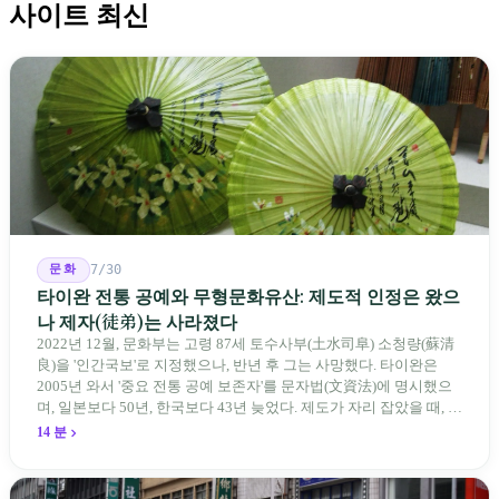
사이트 최신
문화
7/30
타이완 전통 공예와 무형문화유산: 제도적 인정은 왔으
나 제자(徒弟)는 사라졌다
2022년 12월, 문화부는 고령 87세 토수사부(土水司阜) 소청량(蘇清
良)을 '인간국보'로 지정했으나, 반년 후 그는 사망했다. 타이완은
2005년 와서 '중요 전통 공예 보존자'를 문자법(文資法)에 명시했으
며, 일본보다 50년, 한국보다 43년 늦었다. 제도가 자리 잡았을 때, 제
자 제도는 이미 1970-80년대 산업화 과정에서 붕괴되었다. 600여 명
14 분
전통 장사 중 50세 미만은 '소수'에 불과하다. 명단은 길어지지만, 가
르칠 수 있는 사람은 줄어든다.