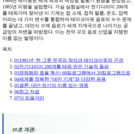
1984년 예이팡은 세계 최초의 탁상형 밀봉기 원형을 완성했고,
1985년 이팡을 설립했다. 거실 실험실에서 전기다리미 200개
를 태워가며 찾아낸 이 기계는 컵 소재, 접착 필름, 온도, 압력
이라는 네 가지 변수를 통합하여 테이크아웃 음료의 누수 문제
를 끝냈고, 대만식 수제 음료가 세계 35개국으로 나아가는 공
급망의 저변을 떠받쳤다. 이는 천억 규모 음료 산업을 지탱한
이름 없는 발명이다.
목차
01
1981년, 한 그릇 무국의 착상과 테이크아웃의 곤경
02
전기다리미 200개를 태워 얻은 기술적 돌파
03
경량화와 효율 혁신: 60킬로그램에서 20킬로그램으로
04
세계를 정복한 “대만 기계”와 다양한 응용
05
결론: 대만 정신의 이름 없는 영웅
06
참고 자료
07
더 읽을거리
30초 개관: