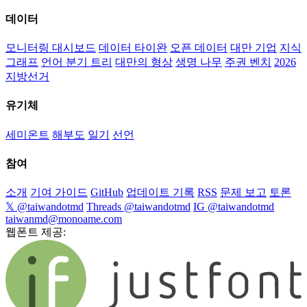
데이터
모니터링 대시보드
데이터 타이완
오픈 데이터
대만 기업
지식
그래프
언어 분기 트리
대만의 형상
생명 나무
주권 벤치
2026
지방선거
유기체
세미온트
해부도
일기
선언
참여
소개
기여 가이드
GitHub
업데이트 기록
RSS
문제 보고
토론
𝕏 @taiwandotmd
Threads @taiwandotmd
IG @taiwandotmd
taiwanmd@monoame.com
웹폰트 제공: