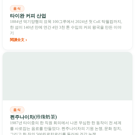
음식
타이완 커피 산업
1884년 덕기양행의 묘목 100그루에서 2024년 첫 CoE 탁월컵까지,
한 섬이 140년 만에 연간 4만 3천 톤 수입의 커피 왕국을 만든 이야
기
閱讀全文
음식
쩐주나이차(珍珠奶茶)
1987년 타이중의 한 직원 회의에서 나온 무심한 한 동작이 전 세계
를 사로잡는 음료를 만들었다. 쩐주나이차의 기원 논쟁, 문화 정치,
그리고 한 잔의 500킬로칼로리를 둘러싼 건강 논쟁.