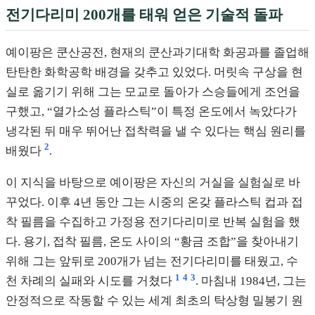
전기다리미 200개를 태워 얻은 기술적 돌파
예이팡은 쿤산공전, 현재의 쿤산과기대학 화공과를 졸업해
탄탄한 화학공학 배경을 갖추고 있었다. 머릿속 구상을 현
실로 옮기기 위해 그는 모교로 돌아가 스승들에게 조언을
구했고, “열가소성 플라스틱”이 특정 온도에서 녹았다가
냉각된 뒤 매우 뛰어난 접착력을 낼 수 있다는 핵심 원리를
2
배웠다
.
이 지식을 바탕으로 예이팡은 자신의 거실을 실험실로 바
꾸었다. 이후 4년 동안 그는 시중의 온갖 플라스틱 컵과 접
착 필름을 수집하고 가정용 전기다리미로 반복 실험을 했
다. 용기, 접착 필름, 온도 사이의 “황금 조합”을 찾아내기
위해 그는 앞뒤로 200개가 넘는 전기다리미를 태웠고, 수
1
4
3
천 차례의 실패와 시도를 거쳤다
. 마침내 1984년, 그는
안정적으로 작동할 수 있는 세계 최초의 탁상형 밀봉기 원