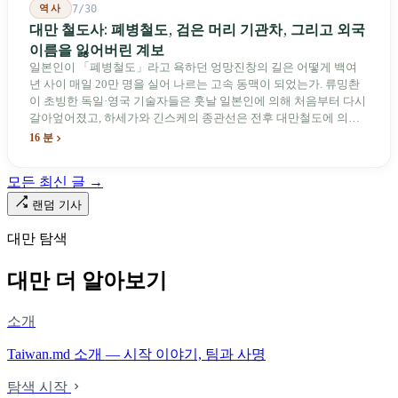
역사
7/30
대만 철도사: 폐병철도, 검은 머리 기관차, 그리고 외국
이름을 잃어버린 계보
일본인이 「폐병철도」라고 욕하던 엉망진창의 길은 어떻게 백여
년 사이 매일 20만 명을 실어 나르는 고속 동맥이 되었는가. 류밍촨
이 초빙한 독일·영국 기술자들은 훗날 일본인에 의해 처음부터 다시
갈아엎어졌고, 하세가와 긴스케의 종관선은 전후 대만철도에 의해
이름과 번호가 바뀌었다. 세대마다 앞선 세대의 기록을 주석으로 밀
16 분
어냈다. 외국 이름들은 줄곧 벗겨져 나갔고, 남은 것은 대만어의
「오타우아」「화차아」, 쥐광·쯔창·푸싱이라는 정치 구호뿐이었
모든 최신 글 →
다. 마침내 푸유마·타로코 세대에 이르러서야 원주민 지명이 다시 철
로 위에 깔렸다.
랜덤 기사
대만 탐색
대만 더 알아보기
소개
Taiwan.md 소개 — 시작 이야기, 팀과 사명
탐색 시작