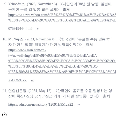
Yahoo뉴스. (2023, November 3). 《대만인이 38년 전 발명! 일본이
극찬한 음료 컵 밀봉 필름 설계》. 출처
https://tw.news.yahoo.com/%E5%8F%B0%E7%81%A3%E4%BA
%E6%97%A5%E6%9C%AC%E7%8B%82%E8%AE%9A%E9%A3%B
075919444.html
↩
MSN뉴스. (2023, November 8). 《한국인이 “음료를 수동 밀봉”하
자 대만인 깜짝! 밀봉기가 대만 발명품이었다》. 출처
https://www.msn.com/zh-
tw/news/living/%E9%9F%93%E5%9C%8B%E4%BA%BA-
%E6%89%8B%E5%8B%95%E5%B0%81%E9%A3%B2%E6%96%99-
%E5%8F%B0%E4%BA%BA%E5%82%BB%E7%9C%BC-
%E5%B0%81%E5%8F%A3%E6%A9%9F%E7%AB%9F%E6%98%AF
AA23w1GY
↩
연합신문망. (2024, May 12). 《한국인이 음료를 수동 밀봉하는 영
상이 확산! 진상 공개, “신급 기계”가 대만 발명품이었다》. 출처
https://udn.com/news/story/120911/9512922
↩