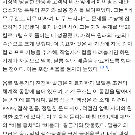
시장의 냉담한 반응과 고객의 비판 앞에서 예이팡은 대만
중소기업 특유의 끈기와 실용 정신을 보여주었다. 그는 “너
무 무겁고, 너무 비싸며, 너무 느리다”는 문제를 겨냥해 집
요하게 개량했다. 불과 1~2년 사이 그는 기계 무게를 약 20
킬로그램으로 줄이는 데 성공했고, 가격도 원래의 5분의 1
수준으로 크게 낮췄다. 더 중요한 것은 새 기종에 자동 감지
컵 리프트 기능을 추가해, 작업자가 컵을 내려놓기만 하면
기계가 자동으로 밀봉, 필름 절단, 배출을 완료하도록 했다
1
3
5
는 점이다. 이는 포장 효율을 현저히 높였다
.
음료 밀봉기의 진정한 발명은 재료과학과 열밀봉 조건의
체계적 통합에 숨어 있으며, 기계 구조는 이 통합을 담아내
는 외피에 불과하다. 밀봉 성공의 핵심은 컵 소재, 예컨대
PP/PE, 접착 필름, 정밀한 온도 제어, 적절한 압력 사이의 완
1
벽한 조합에 있다
. 이 기술적 돌파는 마침 1990년대 대만
의 “버블 홍차”와 “버블티” 황금기와 맞물렸다. 밀봉기의
보급은 음료점의 생산능력을 크게 끌어올렸고, 배달 과정