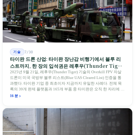
기술
7/30
타이완 드론 산업: 타이완 장난감 비행기에서 블루 리
스트까지, 한 장의 입석권은 레후우(Thunder Tiger)
에게
2025년 9월 21일, 레후우(Thunder Tiger) 기술의 Overkill FPV 자살
드론이 미국 국방부 블루 리스트(Blue UAS Cleared List) 인증을 통
과했다. 타이완 기업 중 최초이자 지금까지 유일한 사례다. 전체 목
록의 39개 완제 플랫폼과 165개 부품 중 타이완은 오직 한 자리에 불
과하다. 2026년 4월, 미국 양당 소속 상원의원 4명이 《타이완을 위
16 분
한 푸른 하늘법(Blue Skies for Taiwan Act)》을 공동 발의해 타이완
기업용 고속 통로 설치를 요구했다. 이 법안 자체의 존재가 한 가지
를 드러낸다: 타이완의 진입이 너무 느려 미국 스스로가 입법을 통해
장벽을 낮춰야 한다는 점이다. 타이완에서 46년간 원격 조종 장난감
비행기를 만들어 온 한 회사가 오하이오주에 두 번째 공장을 건설할
계획을 세우고 있다.