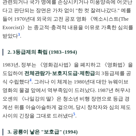
관련되거나 국가 명예를 손상시키거나 미풍양속에 어긋난
다고 판단되는 장면은 가차 없이 "한 컷 잘려나갔다." 예를
들어 1970년대 외국의 고전 공포 영화 《엑소시스트(The
Exorcist)》는 종교적·충격적 내용을 이유로 가혹한 심의를
3
받았다
.
2. 3등급제의 확립 (1983–1994)
1983년, 정부는 《영화검사법》을 폐지하고 《영화법》을
도입하여
전체관람가·보호지도급·제한급
의 3등급제를 공
4
식 수립했다
. 그러나 이 체계는 1980년대 대만 뉴웨이브
영화의 물결 앞에서 역부족임이 드러났다. 1987년 허우샤
오셴의 《나일강의 딸》은 청소년 비행 장면으로 등급 경
계선 위를 아슬아슬하게 걸으며, 당시 창작자와 심의 제도
5
사이의 긴장을 그대로 드러냈다
.
3. 공룡이 낳은 "보호급" (1994)