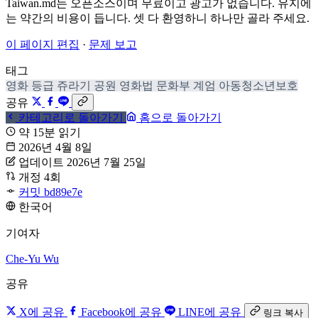
Taiwan.md는 오픈소스이며 무료이고 광고가 없습니다. 유지에
는 약간의 비용이 듭니다. 셋 다 환영하니 하나만 골라 주세요.
이 페이지 편집
·
문제 보고
태그
영화 등급
쥬라기 공원
영화법
문화부
계엄
아동청소년보호
공유
카테고리로 돌아가기
홈으로 돌아가기
약 15분 읽기
2026년 4월 8일
업데이트 2026년 7월 25일
개정 4회
커밋 bd89e7e
한국어
기여자
Che-Yu Wu
공유
X에 공유
Facebook에 공유
LINE에 공유
링크 복사