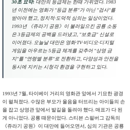
30초 요약:
대만의 등급제는 한때 가위였다. 1983
년 이전에는 영화가 "등급 분류"가 아닌 "검사"를
받아야 했고, 정치적·도덕적 심의는 일상이었다.
1993년 《쥬라기 공원》이 불러일으킨 공룡 소동
은 3등급제의 공백을 드러냈고, "보호급" 신설로
이어졌다. 오늘날 대만은 영화·TV·비디오·디지털
게임을 아우르는 5등급 체계를 갖추어 "상영 금
지"를 "연령별 분류"로 전환하고, 다양성과 안전을
동시에 지키는 시청각 환경을 구현하고 있다.
1993년 7월, 타이베이 거리의 영화관 앞에서 기묘한 광경
이 펼쳐졌다. 수많은 부모가 울음을 터뜨리는 아이들의 손
을 잡고 상영관 앞에서 발길을 돌려야 했다. 매표가 다 된
게 아니었다. 공룡 때문이었다. 스티븐 스필버그 감독의
《쥬라기 공원》이 대만에 들어오면서, 심의 기관은 공룡