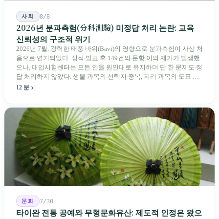
사회
8/8
2026년 분과측험(分科測驗) 미정답 처리 논란: 교육
신뢰성의 구조적 위기
2026년 7월, 강력한 태풍 바위(Bavi)의 영향으로 분과측험이 사상 처
음으로 연기되었다. 성적 발표 후 149건의 문항 이의 제기가 발생했
으나, 대입시험센터는 모든 안을 원안대로 유지하며 단 한 문제도 정
답 처리하지 않았다. 생물 과목의 선택지 중복, 지리 과목의 도표 오
류 등에 대해 당국은 "답안 작성에 영향이 없다"라고만 답했다. 국회
12 분
의원과 학부모, 시민 연서명단이 요구하는 것은 단순하다. 결론뿐 아
니라 검증 가능한 근거를 제시하라는 것이다.
문화
7/30
타이완 전통 공예와 무형문화유산: 제도적 인정은 왔으