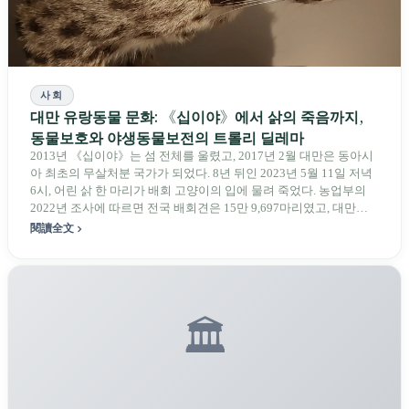
사회
대만 유랑동물 문화: 《십이야》에서 삵의 죽음까지,
동물보호와 야생동물보전의 트롤리 딜레마
2013년 《십이야》는 섬 전체를 울렸고, 2017년 2월 대만은 동아시
아 최초의 무살처분 국가가 되었다. 8년 뒤인 2023년 5월 11일 저녁
6시, 어린 삵 한 마리가 배회 고양이의 입에 물려 죽었다. 농업부의
2022년 조사에 따르면 전국 배회견은 15만 9,697마리였고, 대만삵
보전협회의 자동카메라 조사에서는 삵 활동 지점의 91%에서 개가
閱讀全文
확인되었다. 동물보호와 야생동물보전은 대립이 아니다. 이 섬에는
아직 누구도 받아 안지 못한 생명이 백만 마리 넘게 남아 있다. 이 글
은 어느 한쪽 편에 서지 않고, 아직 답하지 못한 문제를 말한다.
🏛️