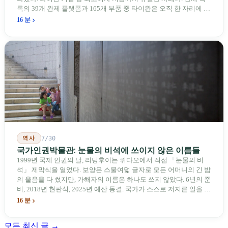
록의 39개 완제 플랫폼과 165개 부품 중 타이완은 오직 한 자리에 불
과하다. 2026년 4월, 미국 양당 소속 상원의원 4명이 《타이완을 위
16 분
한 푸른 하늘법(Blue Skies for Taiwan Act)》을 공동 발의해 타이완
기업용 고속 통로 설치를 요구했다. 이 법안 자체의 존재가 한 가지
를 드러낸다: 타이완의 진입이 너무 느려 미국 스스로가 입법을 통해
장벽을 낮춰야 한다는 점이다. 타이완에서 46년간 원격 조종 장난감
비행기를 만들어 온 한 회사가 오하이오주에 두 번째 공장을 건설할
계획을 세우고 있다.
역사
7/30
국가인권박물관: 눈물의 비석에 쓰이지 않은 이름들
1999년 국제 인권의 날, 리덩후이는 뤼다오에서 직접 「눈물의 비
석」 제막식을 열었다. 보양은 스물여덟 글자로 모든 어머니의 긴 밤
의 울음을 다 썼지만, 가해자의 이름은 하나도 쓰지 않았다. 6년의 준
비, 2018년 현판식, 2025년 예산 동결. 국가가 스스로 저지른 일을 기
념하기 위해 스스로 세운 박물관. 계엄 해제 39년 동안 사법 재판을
16 분
받은 가해자는 단 한 명도 없다.
모든 최신 글 →