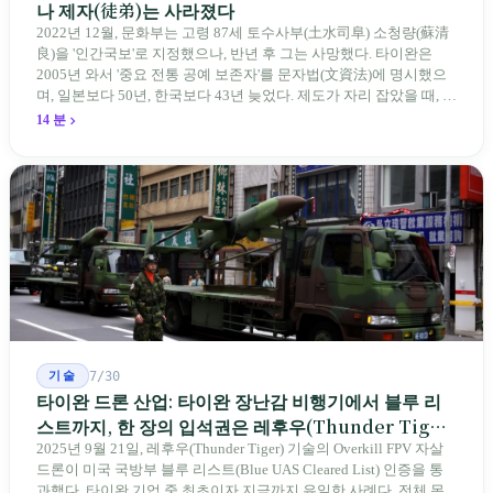
나 제자(徒弟)는 사라졌다
2022년 12월, 문화부는 고령 87세 토수사부(土水司阜) 소청량(蘇清
良)을 '인간국보'로 지정했으나, 반년 후 그는 사망했다. 타이완은
2005년 와서 '중요 전통 공예 보존자'를 문자법(文資法)에 명시했으
며, 일본보다 50년, 한국보다 43년 늦었다. 제도가 자리 잡았을 때, 제
자 제도는 이미 1970-80년대 산업화 과정에서 붕괴되었다. 600여 명
14 분
전통 장사 중 50세 미만은 '소수'에 불과하다. 명단은 길어지지만, 가
르칠 수 있는 사람은 줄어든다.
기술
7/30
타이완 드론 산업: 타이완 장난감 비행기에서 블루 리
스트까지, 한 장의 입석권은 레후우(Thunder Tiger)
에게
2025년 9월 21일, 레후우(Thunder Tiger) 기술의 Overkill FPV 자살
드론이 미국 국방부 블루 리스트(Blue UAS Cleared List) 인증을 통
과했다. 타이완 기업 중 최초이자 지금까지 유일한 사례다. 전체 목