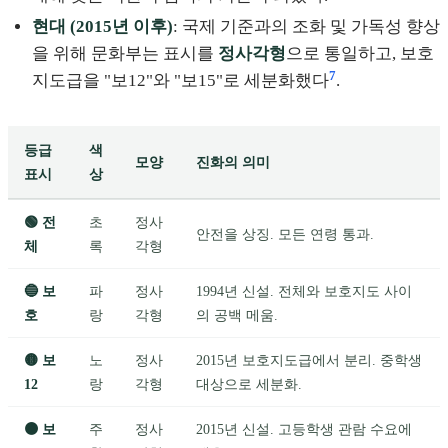
현대 (2015년 이후)
: 국제 기준과의 조화 및 가독성 향상
을 위해 문화부는 표시를
정사각형
으로 통일하고, 보호
7
지도급을 "보12"와 "보15"로 세분화했다
.
등급
색
모양
진화의 의미
표시
상
🟢 전
초
정사
안전을 상징. 모든 연령 통과.
체
록
각형
🔵 보
파
정사
1994년 신설. 전체와 보호지도 사이
호
랑
각형
의 공백 메움.
🟡 보
노
정사
2015년 보호지도급에서 분리. 중학생
12
랑
각형
대상으로 세분화.
🟠 보
주
정사
2015년 신설. 고등학생 관람 수요에