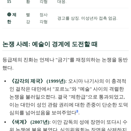
15
황
각형
대응.
🔴 제
빨
정사
경고를 상징. 미성년자 접촉 엄금.
한
강
각형
논쟁 사례: 예술이 경계에 도전할 때
등급제의 진화는 언제나 "금기"를 재정의하는 논쟁을 동반
했다.
《감각의 제국》 (1999년)
: 오시마 나기사의 이 충격적
인 걸작은 대만에서 "포르노"와 "예술" 사이의 격렬한
논쟁을 불러일으켰다. 결국 "제한급"으로 통과되었고,
이는 대만이 성인 관람 권리에 대한 존중이 단순한 도덕
8
심의를 넘어섰음을 보여주었다
.
《색계》 (2007년)
: 이안 감독의 성애 장면이 또다시 수
위 논쟁에 불을 붙였다. 심의위원회는 장면을 삭제하지