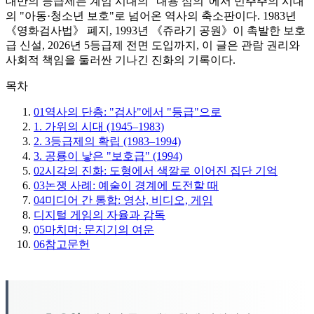
대만의 등급제는 계엄 시대의 "내용 심의"에서 민주주의 시대
의 "아동·청소년 보호"로 넘어온 역사의 축소판이다. 1983년
《영화검사법》 폐지, 1993년 《쥬라기 공원》이 촉발한 보호
급 신설, 2026년 5등급제 전면 도입까지, 이 글은 관람 권리와
사회적 책임을 둘러싼 기나긴 진화의 기록이다.
목차
01
역사의 단층: "검사"에서 "등급"으로
1. 가위의 시대 (1945–1983)
2. 3등급제의 확립 (1983–1994)
3. 공룡이 낳은 "보호급" (1994)
02
시각의 진화: 도형에서 색깔로 이어진 집단 기억
03
논쟁 사례: 예술이 경계에 도전할 때
04
미디어 간 통합: 영상, 비디오, 게임
디지털 게임의 자율과 감독
05
마치며: 문지기의 여운
06
참고문헌