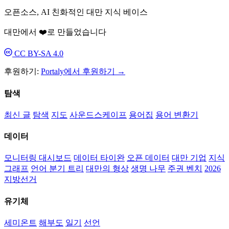
오픈소스, AI 친화적인 대만 지식 베이스
대만에서 ❤️로 만들었습니다
CC BY-SA 4.0
후원하기:
Portaly에서 후원하기 →
탐색
최신 글
탐색
지도
사운드스케이프
용어집
용어 변환기
데이터
모니터링 대시보드
데이터 타이완
오픈 데이터
대만 기업
지식
그래프
언어 분기 트리
대만의 형상
생명 나무
주권 벤치
2026
지방선거
유기체
세미온트
해부도
일기
선언