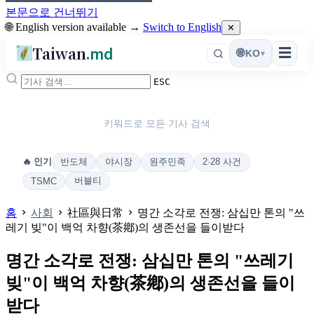
본문으로 건너뛰기
🌐 English version available →
Switch to English
✕
Taiwan
.md
☰
🌐
KO
▾
ESC
키워드로 모든 기사 검색
반도체
야시장
원주민족
2·28 사건
🔥 인기
버블티
TSMC
홈
사회
社區與日常
명간 소각로 전쟁: 삼십만 톤의 "쓰
레기 빚"이 백억 차향(茶鄕)의 생존선을 들이받다
명간 소각로 전쟁: 삼십만 톤의 "쓰레기
빚"이 백억 차향(茶鄕)의 생존선을 들이
받다