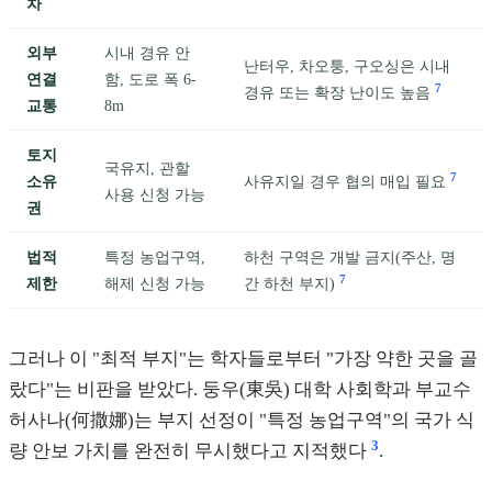
차
외부
시내 경유 안
난터우, 차오퉁, 구오싱은 시내
연결
함, 도로 폭 6-
7
경유 또는 확장 난이도 높음
교통
8m
토지
국유지, 관할
7
소유
사유지일 경우 협의 매입 필요
사용 신청 가능
권
법적
특정 농업구역,
하천 구역은 개발 금지(주산, 명
7
제한
해제 신청 가능
간 하천 부지)
그러나 이 "최적 부지"는 학자들로부터 "가장 약한 곳을 골
랐다"는 비판을 받았다. 둥우(東吳) 대학 사회학과 부교수
허사나(何撒娜)는 부지 선정이 "특정 농업구역"의 국가 식
3
량 안보 가치를 완전히 무시했다고 지적했다
.