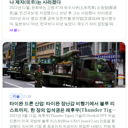
나 제자(徒弟)는 사라졌다
2022년 12월, 문화부는 고령 87세 토수사부(土水司阜) 소청량(蘇清
良)을 '인간국보'로 지정했으나, 반년 후 그는 사망했다. 타이완은
2005년 와서 '중요 전통 공예 보존자'를 문자법(文資法)에 명시했으
며, 일본보다 50년, 한국보다 43년 늦었다. 제도가 자리 잡았을 때, 제
자 제도는 이미 1970-80년대 산업화 과정에서 붕괴되었다. 600여 명
14 분
전통 장사 중 50세 미만은 '소수'에 불과하다. 명단은 길어지지만, 가
르칠 수 있는 사람은 줄어든다.
기술
7/30
타이완 드론 산업: 타이완 장난감 비행기에서 블루 리
스트까지, 한 장의 입석권은 레후우(Thunder Tiger)
에게
2025년 9월 21일, 레후우(Thunder Tiger) 기술의 Overkill FPV 자살
드론이 미국 국방부 블루 리스트(Blue UAS Cleared List) 인증을 통
과했다. 타이완 기업 중 최초이자 지금까지 유일한 사례다. 전체 목