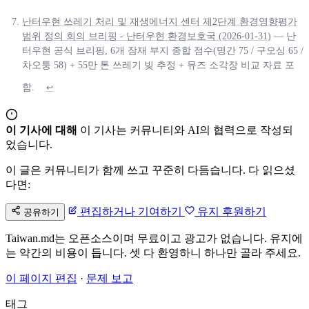
난터우현 쓰레기 처리 및 재생에너지 센터 제2단계 환경영향평가
범위 정의 회의 브리핑 - 난터우현 환경보호국 (2026-01-31)
— 난
터우현 공식 브리핑, 6개 잠재 부지 종합 점수(명간 75 / 구오싱 65 /
차오퉁 58) + 55만 톤 쓰레기 빚 추정 + 뮤즈 소각장 비교 자료 포
함.
↩
이 기사에 대해
이 기사는 커뮤니티와 AI의 협력으로 작성되
었습니다.
이 글은 커뮤니티가 함께 쓰고 꾸준히 다듬습니다. 다 읽으셨
다면:
편집하거나 기여하기
유지 후원하기
공유하기
Taiwan.md는 오픈소스이며 무료이고 광고가 없습니다. 유지에
는 약간의 비용이 듭니다. 셋 다 환영하니 하나만 골라 주세요.
이 페이지 편집
·
문제 보고
태그