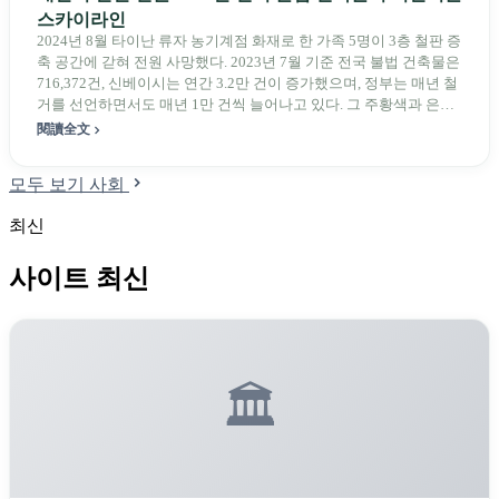
스카이라인
2024년 8월 타이난 류자 농기계점 화재로 한 가족 5명이 3층 철판 증
축 공간에 갇혀 전원 사망했다. 2023년 7월 기준 전국 불법 건축물은
716,372건, 신베이시는 연간 3.2만 건이 증가했으며, 정부는 매년 철
거를 선언하면서도 매년 1만 건씩 늘어나고 있다. 그 주황색과 은색
금속 지붕은 동시에 대만에서 가장 흉경인 가로 풍경이자 가장 자주
閱讀全文
인용되는 치안 신화의 주인공이다.
모두 보기 사회
최신
사이트 최신
🏛️