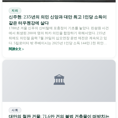
지리
신주현: 235년의 의민 신앙과 대만 최고 1인당 소득이
같은 터우첸강에 살다
1788년 겨울 신푸의 산비탈에 포충정이 기초를 놓았다. 린솽원 사건
에서 희생된 200여 명의 하카 의민을 합장하기 위해서였다. 235년
뒤에도 의민절 음력 7월 20일의 십오연장 윤번 제전은 계속되고 있
다. 5킬로미터 밖 주베이시는 2025년 1인당 소득 144만 2천 위안으
로 대만 368개 향진시구 가운데 1위를 차지했고, 그 자력의 대상은
閱讀全文
TSMC 바오산 2기 2나노미터 웨이퍼 공장이다. 신주현 주민의
67.8%는 하카인으로 대만에서 가장 높다. 그러나 현청 소재지 주베
이의 22만 명 가운데 자기 고향의 집을 살 수 있는 하카 청년은 줄어
들고 있다.
🏛️
사회
대만의 철판 건물: 71.6만 건의 불법 건축물이 떠받치는