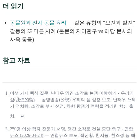
더 읽기
동물원과 전시 동물 윤리
— 같은 유형의 "보전과 발전"
갈등의 또 다른 사례 (본문의 자이관구 vs 해당 문서의
사육 동물)
참고 자료
여섯 가지 핵심 질문: 난터우 명간 소각로 논쟁 이해하기 - 우리의
섬(我們的島)
— 공영방송(公視) 우리의 섬 심층 보도, 난터우 쓰레
기 적치량, 소각로 부지 선정, 차향 항쟁의 맥락을 정리한 핵심 출
처.
↩
250명 이상 학자·전문가 서명, 명간 소각로 건설 중단 촉구 - 연합
뉴스 (2026-04-24)
— 연합뉴스 보도, 쉐신황, 천지중, 천스셩 등 해