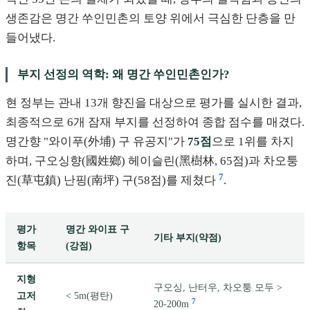
생존감은 명간 쑤인민촌의 토양 위에서 극심한 단층을 만
들어냈다.
부지 선정의 역학: 왜 명간 쑤인민촌인가?
현 정부는 관내 13개 향진을 대상으로 평가를 실시한 결과,
최종적으로 6개 잠재 부지를 선정하여 종합 점수를 매겼다.
명간향 "와이푸(外埔) 구 유공지"가
75점
으로 1위를 차지
하며, 구오싱향(國姓鄉) 헤이슬린(黑樹林, 65점)과 차오퉁
7
진(草屯鎮) 난핑(南坪) 구(58점)를 제쳤다
.
평가
명간 와이표 구
기타 부지(약점)
항목
(강점)
지형
구오싱, 난터우, 차오퉁 모두 >
고저
< 5m(평탄)
7
20-200m