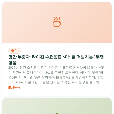
🍜
음식
명간 부중차: 타이완 수요음료 80%를 떠받치는 "무명
영웅"
2025년 명간 소각장 논란이 타이완 수요음료 기저차의 80%가 난투
현 명간에서 유래한다는 사실을 우연히 드러냈다. 청대 "삼부중"의
명성에서 1975년 "송백장청차(松柏長青茶)"로 개명하기까지, 해발
고도 400m에 불과한 이 얕은 산지는 소각장 부지 선정을 둘러싸고
차향(茶鄉)의 생존권을 지키는 치열한 싸움에 직면해 있다.
閱讀全文