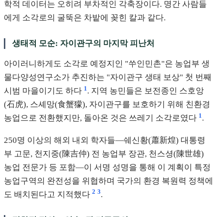
학적 데이터는 오히려 부차적인 각축장이다. 명간 사람들
에게 소각로의 굴뚝은 차밭에 꽂힌 칼과 같다.
생태적 모순: 자이관구의 마지막 피난처
아이러니하게도 소각로 예정지인 "쑤인민촌"은 농업부 생
물다양성연구소가 추진하는 "자이관구 생태 보상" 첫 번째
1
시범 마을이기도 하다
. 지역 농민들은 보전종인 스호앙
(石虎), 스셰망(食蟹獴), 자이관구를 보호하기 위해 친환경
1
농업으로 전환했지만, 돌아온 것은 쓰레기 소각로였다
.
250명 이상의 해외 내외 학자들—쉐신황(蕭新煌) 대통령
부 고문, 천지중(陳吉仲) 전 농업부 장관, 천스셩(陳世雄)
농업 전문가 등 포함—이 서명 성명을 통해 이 계획이 특정
농업구역의 완전성을 위협하며 국가의 환경 복원력 정책에
2
3
도 배치된다고 지적했다
.