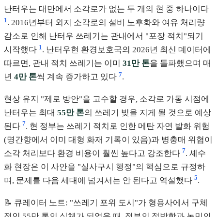
난터우는 대만에서 소각로가 없는 두 개의 현 중 하나이다
1
. 2016년부터 외지 소각로의 설비 노후화와 여유 처리량
감소로 인해 난터우 쓰레기는 관내에서 "포장 적치"되기
1
시작했다
. 난터우현 환경보호국의 2026년 최신 데이터에
따르면, 관내 적치 쓰레기는 이미
31만 톤
을 돌파했으며 매
7
년
4만 톤
씩 계속 증가하고 있다
.
현상 유지 "제로 방안"을 고수할 경우, 소각로 가동 시점에
난터우는 최대
55만 톤
의 쓰레기 빚을 지게 될 것으로 예상
7
된다
. 현 정부는 쓰레기 적치로 인한 메탄 자연 발화 위험
(명간향에서 이미 대형 화재 기록이 있음)과 병충매 위협이
7
소각 처리보다 환경 비용이 훨씬 높다고 강조한다
. 셰수
화 현장은 이 사안을 "실사구시 행정"의 핵심으로 규정하
5
며, 문제를 다음 세대에 넘겨서는 안 된다고 역설했다
.
📝 큐레이터 노트: "쓰레기 포위 도시"가 형용사에서 구체
적인 55만 톤의 실체가 되었을 때, 정부의 절박함과 농민의