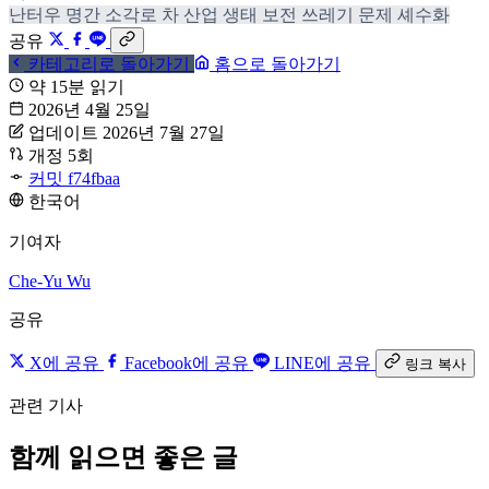
난터우
명간
소각로
차 산업
생태 보전
쓰레기 문제
셰수화
공유
카테고리로 돌아가기
홈으로 돌아가기
약 15분 읽기
2026년 4월 25일
업데이트 2026년 7월 27일
개정 5회
커밋 f74fbaa
한국어
기여자
Che-Yu Wu
공유
X에 공유
Facebook에 공유
LINE에 공유
링크 복사
관련 기사
함께 읽으면 좋은 글