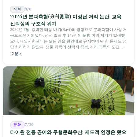
사회
8/8
2026년 분과측험(分科測驗) 미정답 처리 논란: 교육
신뢰성의 구조적 위기
2026년 7월, 강력한 태풍 바위(Bavi)의 영향으로 분과측험이 사상 처
음으로 연기되었다. 성적 발표 후 149건의 문항 이의 제기가 발생했
으나, 대입시험센터는 모든 안을 원안대로 유지하며 단 한 문제도 정
답 처리하지 않았다. 생물 과목의 선택지 중복, 지리 과목의 도표 오
류 등에 대해 당국은 "답안 작성에 영향이 없다"라고만 답했다. 국회
12 분
의원과 학부모, 시민 연서명단이 요구하는 것은 단순하다. 결론뿐 아
니라 검증 가능한 근거를 제시하라는 것이다.
문화
7/30
타이완 전통 공예와 무형문화유산: 제도적 인정은 왔으