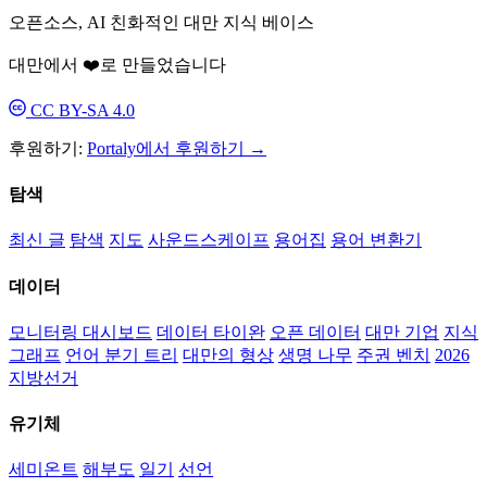
오픈소스, AI 친화적인 대만 지식 베이스
대만에서 ❤️로 만들었습니다
CC BY-SA 4.0
후원하기:
Portaly에서 후원하기 →
탐색
최신 글
탐색
지도
사운드스케이프
용어집
용어 변환기
데이터
모니터링 대시보드
데이터 타이완
오픈 데이터
대만 기업
지식
그래프
언어 분기 트리
대만의 형상
생명 나무
주권 벤치
2026
지방선거
유기체
세미온트
해부도
일기
선언