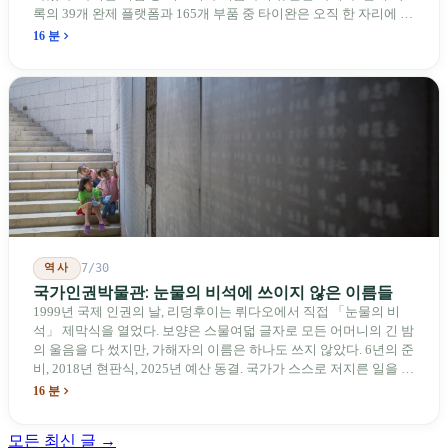
록의 39개 완제 플랫폼과 165개 부품 중 타이완은 오직 한 자리에 불
과하다. 2026년 4월, 미국 양당 소속 상원의원 4명이 《타이완을 위
16 분
한 푸른 하늘법(Blue Skies for Taiwan Act)》을 공동 발의해 타이완
기업용 고속 통로 설치를 요구했다. 이 법안 자체의 존재가 한 가지
를 드러낸다: 타이완의 진입이 너무 느려 미국 스스로가 입법을 통해
장벽을 낮춰야 한다는 점이다. 타이완에서 46년간 원격 조종 장난감
비행기를 만들어 온 한 회사가 오하이오주에 두 번째 공장을 건설할
계획을 세우고 있다.
역사
7/30
국가인권박물관: 눈물의 비석에 쓰이지 않은 이름들
1999년 국제 인권의 날, 리덩후이는 뤼다오에서 직접 「눈물의 비
석」 제막식을 열었다. 보양은 스물여덟 글자로 모든 어머니의 긴 밤
의 울음을 다 썼지만, 가해자의 이름은 하나도 쓰지 않았다. 6년의 준
비, 2018년 현판식, 2025년 예산 동결. 국가가 스스로 저지른 일을 기
념하기 위해 스스로 세운 박물관. 계엄 해제 39년 동안 사법 재판을
16 분
받은 가해자는 단 한 명도 없다.
모든 최신 글 →