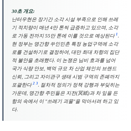
30초 개요:
난터우현은 장기간 소각 시설 부족으로 인해 쓰레
기 적치량이 매년 4만 톤씩 급증하고 있으며, 소각
1
로 가동 전까지 55만 톤에 이를 것으로 예상된다
.
현 정부는 명간향 쑤인민촌 특정 농업구역에 소각
로를 건설하기로 결정하여, 대만 최대 차향의 집단
적 불안을 초래했다. 이 논쟁은 님비 효과를 넘어
국가 식량 안보, 백억 규모 차 산업 체인의 브랜드
신뢰, 그리고 자이관구 생태 시범 구역의 존폐까지
2
3
포괄한다
. 절차적 정의가 정책 강행과 부딪히는
가운데, 명간향 주민들은 지전(冥紙)과 차 잎을 든
항의 속에서 이 "쓰레기 괴물"을 막아서려 하고 있
다.