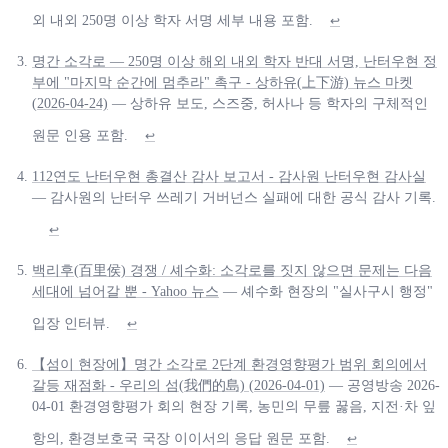
외 내외 250명 이상 학자 서명 세부 내용 포함.
↩
명간 소각로 — 250명 이상 해외 내외 학자 반대 서명, 난터우현 정
부에 "마지막 순간에 멈추라" 촉구 - 상하유(上下游) 뉴스 마켓
(2026-04-24)
— 상하유 보도, 스즈중, 허사나 등 학자의 구체적인
원문 인용 포함.
↩
112연도 난터우현 총결산 감사 보고서 - 감사원 난터우현 감사실
— 감사원의 난터우 쓰레기 거버넌스 실패에 대한 공식 감사 기록.
↩
백리후(百里侯) 경쟁 / 셰수화: 소각로를 짓지 않으면 문제는 다음
세대에 넘어갈 뿐 - Yahoo 뉴스
— 셰수화 현장의 "실사구시 행정"
입장 인터뷰.
↩
【섬이 현장에】명간 소각로 2단계 환경영향평가 범위 회의에서
갈등 재점화 - 우리의 섬(我們的島) (2026-04-01)
— 공영방송 2026-
04-01 환경영향평가 회의 현장 기록, 농민의 무릎 꿇음, 지전·차 잎
항의, 환경보호국 국장 이이서의 응답 원문 포함.
↩