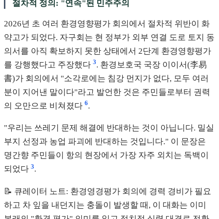
절차적 정의: "연속"된 민주주의
2026년 초 여러 환경영향평가 회의에서 절차적 위반이 화
약고가 되었다. 자구회는 현 정부가 외부 연결 도로 토지 동
의서를 아직 확보하지 못한 상태에서 2단계 환경영향평가
3
를 강행했다고 주장했다
. 환경보호국 국장 이이서(李易
書)가 회의에서 "소각로에는 침강 먼지가 없다, 모두 여러
분이 지어낸 말이다"라고 발언한 것은 주민들로부터 권력
6
의 오만으로 비쳐졌다
.
"우리는 쓰레기 문제 해결에 반대하는 것이 아닙니다. 밀실
부지 선정과 농업 파괴에 반대하는 것입니다." 이 문장은
명간향 주민들이 항의 현장에서 가장 자주 외치는 독백이
3
되었다
.
📝 큐레이터 노트: 환경영경평가 회의에 경력 경비가 필요
하고 차 잎을 내던지는 충돌이 발생할 때, 이 대화는 이미
본래의 "환경 평가" 의미를 잃고 정치적 실력 대결로 전환