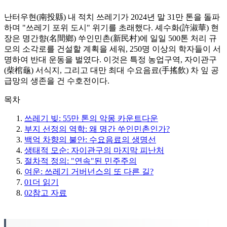
난터우현(南投縣) 내 적치 쓰레기가 2024년 말 31만 톤을 돌파
하며 "쓰레기 포위 도시" 위기를 초래했다. 셰수화(許淑華) 현
장은 명간향(名間鄉) 쑤인민촌(新民村)에 일일 500톤 처리 규
모의 소각로를 건설할 계획을 세워, 250명 이상의 학자들이 서
명하여 반대 운동을 벌였다. 이것은 특정 농업구역, 자이관구
(柴棺龜) 서식지, 그리고 대만 최대 수요음료(手搖飲) 차 잎 공
급망의 생존을 건 수호전이다.
목차
쓰레기 빚: 55만 톤의 악몽 카운트다운
부지 선정의 역학: 왜 명간 쑤인민촌인가?
백억 차향의 불안: 수요음료의 생명선
생태적 모순: 자이관구의 마지막 피난처
절차적 정의: "연속"된 민주주의
여운: 쓰레기 거버넌스의 또 다른 길?
01
더 읽기
02
참고 자료