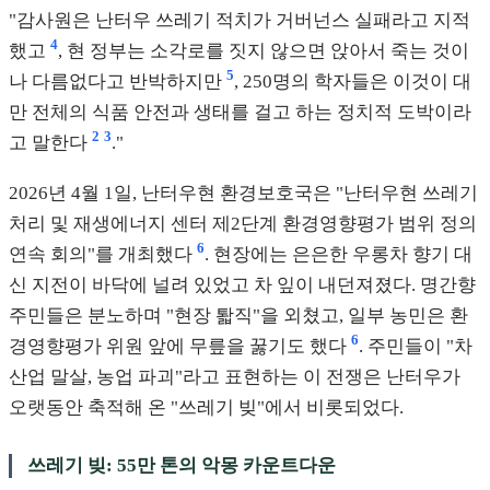
"감사원은 난터우 쓰레기 적치가 거버넌스 실패라고 지적
4
했고
, 현 정부는 소각로를 짓지 않으면 앉아서 죽는 것이
5
나 다름없다고 반박하지만
, 250명의 학자들은 이것이 대
만 전체의 식품 안전과 생태를 걸고 하는 정치적 도박이라
2
3
고 말한다
."
2026년 4월 1일, 난터우현 환경보호국은 "난터우현 쓰레기
처리 및 재생에너지 센터 제2단계 환경영향평가 범위 정의
6
연속 회의"를 개최했다
. 현장에는 은은한 우롱차 향기 대
신 지전이 바닥에 널려 있었고 차 잎이 내던져졌다. 명간향
주민들은 분노하며 "현장 퇇직"을 외쳤고, 일부 농민은 환
6
경영향평가 위원 앞에 무릎을 꿇기도 했다
. 주민들이 "차
산업 말살, 농업 파괴"라고 표현하는 이 전쟁은 난터우가
오랫동안 축적해 온 "쓰레기 빚"에서 비롯되었다.
쓰레기 빚: 55만 톤의 악몽 카운트다운