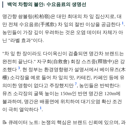
백억 차향의 불안: 수요음료의 생명선
명간향 솽볼링(松柏嶺)은 대만 최대의 차 잎 집산지로, 대
1
만 전체 수요음료(手搖飲) 차 잎의 절반 이상을 공급한다
.
농민들이 가장 깊이 우려하는 것은 오염 데이터 자체가 아
닌 "라벨 효과"이다.
"차 잎 한 장이라도 다이옥신이 검출되면 명간차 브랜드는
완전히 끝난다." 자구회(自救會) 회장 스즈중(釋致中)은 강
3
조했다
. 현 정부는 환경영향평가 설명서에서 베이뮤즈(木
柵) 소각장을 예로 들어 차 잎의 맛, 카테킨, 카페인 등에 유
7
의미한 영향이 없다고 주장했지만
, 농민들은 반박한다:
뮤즈 소각장의 굴뚝 높이는 150m인 반면 명간은 120m에
불과하며, 명간은 배풍면에 위치하여 대기오염 확산 조건
1
이 극히 열악하다
.
📝 큐레이터 노트: 논쟁의 핵심은 브랜드 신뢰에 있으며, 과