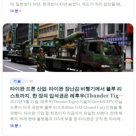
며, 일본보다 50년, 한국보다 43년 늦었다. 제도가 자리 잡았을 때, 제
자 제도는 이미 1970-80년대 산업화 과정에서 붕괴되었다. 600여 명
14 분
전통 장사 중 50세 미만은 '소수'에 불과하다. 명단은 길어지지만, 가
르칠 수 있는 사람은 줄어든다.
기술
7/30
타이완 드론 산업: 타이완 장난감 비행기에서 블루 리
스트까지, 한 장의 입석권은 레후우(Thunder Tiger)
에게
2025년 9월 21일, 레후우(Thunder Tiger) 기술의 Overkill FPV 자살
드론이 미국 국방부 블루 리스트(Blue UAS Cleared List) 인증을 통
과했다. 타이완 기업 중 최초이자 지금까지 유일한 사례다. 전체 목
록의 39개 완제 플랫폼과 165개 부품 중 타이완은 오직 한 자리에 불
과하다. 2026년 4월, 미국 양당 소속 상원의원 4명이 《타이완을 위
16 분
한 푸른 하늘법(Blue Skies for Taiwan Act)》을 공동 발의해 타이완