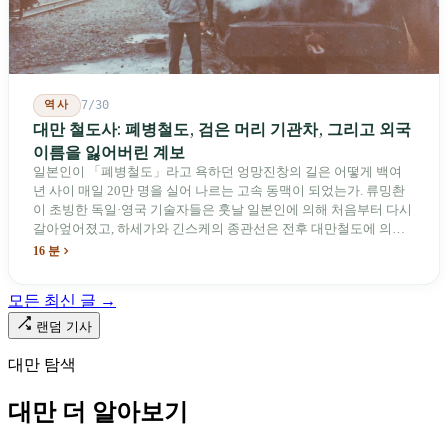
역사
7/30
대만 철도사: 폐병철도, 검은 머리 기관차, 그리고 외국
이름을 잃어버린 계보
일본인이 「폐병철도」라고 욕하던 엉망진창의 길은 어떻게 백여
년 사이 매일 20만 명을 실어 나르는 고속 동맥이 되었는가. 류밍촨
이 초빙한 독일·영국 기술자들은 훗날 일본인에 의해 처음부터 다시
갈아엎어졌고, 하세가와 긴스케의 종관선은 전후 대만철도에 의해
이름과 번호가 바뀌었다. 세대마다 앞선 세대의 기록을 주석으로 밀
16 분
어냈다. 외국 이름들은 줄곧 벗겨져 나갔고, 남은 것은 대만어의
「오타우아」「화차아」, 쥐광·쯔창·푸싱이라는 정치 구호뿐이었
모든 최신 글 →
다. 마침내 푸유마·타로코 세대에 이르러서야 원주민 지명이 다시 철
로 위에 깔렸다.
랜덤 기사
대만 탐색
대만 더 알아보기