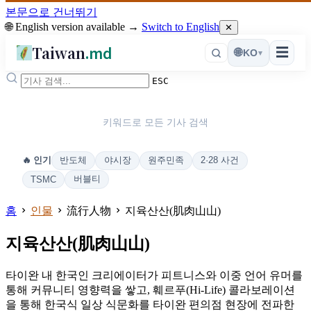
본문으로 건너뛰기
🌐 English version available →
Switch to English
✕
Taiwan
.md
☰
🌐
KO
▾
ESC
키워드로 모든 기사 검색
반도체
야시장
원주민족
2·28 사건
🔥 인기
버블티
TSMC
홈
인물
流行人物
지육산산(肌肉山山)
지육산산(肌肉山山)
타이완 내 한국인 크리에이터가 피트니스와 이중 언어 유머를
통해 커뮤니티 영향력을 쌓고, 훼르푸(Hi-Life) 콜라보레이션
을 통해 한국식 일상 식문화를 타이완 편의점 현장에 전파한