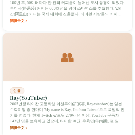
100년 후, 50미터마다 한 잔의 커피숍이 늘어선 도시 풍경이 되었다.
루이사(路易莎) 커피는 600호점을 넘어 스타벅스를 추월했다. 알리
산(阿里山) 커피는 국제 대회에 진출했다. 타이완 사람들의 커피는
결코 커피에 그치지 않는다.
閱讀全文
👥
인물
Ray(YouTuber)
2005년생 타이완 고등학생 쉬천루이(許宸睿, Rayasianboy)는 일본
수학여행 중 한마디 'My name is Ray, I'm from Taiwan'으로 폭발적 인
기를 얻었다. 현재 Twitch 팔로워 270만 명 이상, YouTube 구독자
143만 명을 보유하고 있으며, 타이완 여권, 우육면(牛肉麵), 펄 밀크
티(珍奶)를 미국 GQ 인기 영상에 등장시켰고, Adidas와 계약하여 개
閱讀全文
인 브랜드 RUEI를 론칭한 뒤 은퇴를 선언하고 치과 클리닉에 투자하