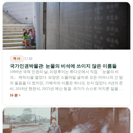
기업용 고속 통로 설치를 요구했다. 이 법안 자체의 존재가 한 가지
를 드러낸다: 타이완의 진입이 너무 느려 미국 스스로가 입법을 통해
장벽을 낮춰야 한다는 점이다. 타이완에서 46년간 원격 조종 장난감
비행기를 만들어 온 한 회사가 오하이오주에 두 번째 공장을 건설할
계획을 세우고 있다.
역사
7/30
국가인권박물관: 눈물의 비석에 쓰이지 않은 이름들
1999년 국제 인권의 날, 리덩후이는 뤼다오에서 직접 「눈물의 비
석」 제막식을 열었다. 보양은 스물여덟 글자로 모든 어머니의 긴 밤
의 울음을 다 썼지만, 가해자의 이름은 하나도 쓰지 않았다. 6년의 준
비, 2018년 현판식, 2025년 예산 동결. 국가가 스스로 저지른 일을 기
념하기 위해 스스로 세운 박물관. 계엄 해제 39년 동안 사법 재판을
16 분
받은 가해자는 단 한 명도 없다.