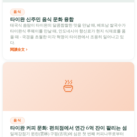
음식
타이완 신주민 음식 문화 융합
태국식 쏨땀이 타이완의 달콤짭짤한 맛을 만날 때, 베트남 쌀국수가
타이완식 루웨이를 만날 때, 인도네시아 향신료가 현지 식재료를 품
을 때 - 국경을 초월한 미각 혁명이 타이완에서 조용히 일어나고 있
다.
閱讀全文
🍜
음식
타이완 커피 문화: 편의점에서 연간 6억 잔이 팔리는 섬
일제강점기 윈린(雲林) 구핑(古坑)에 심은 첫 번째 커피나무로부터