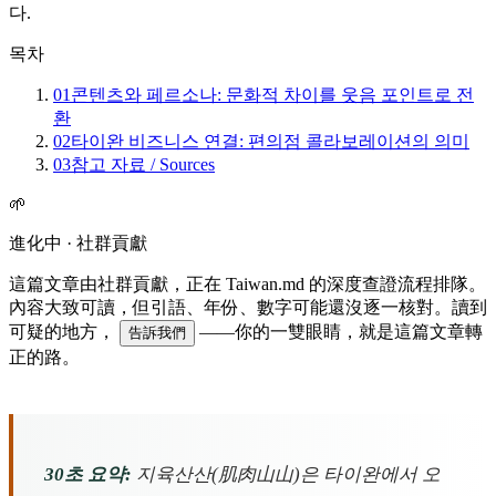
다.
목차
01
콘텐츠와 페르소나: 문화적 차이를 웃음 포인트로 전
환
02
타이완 비즈니스 연결: 편의점 콜라보레이션의 의미
03
참고 자료 / Sources
🌱
進化中 · 社群貢獻
這篇文章由社群貢獻，正在 Taiwan.md 的深度查證流程排隊。
內容大致可讀，但引語、年份、數字可能還沒逐一核對。讀到
可疑的地方，
——你的一雙眼睛，就是這篇文章轉
告訴我們
正的路。
30초 요약:
지육산산(肌肉山山)은 타이완에서 오