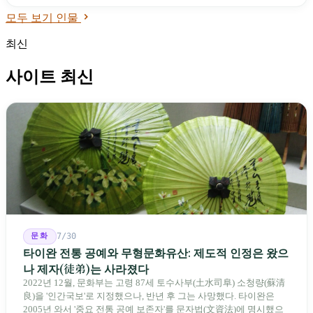
는 등 세계에 타이완 청년의 가능성을 보여주었다.
모두 보기 인물
최신
사이트 최신
문화
7/30
타이완 전통 공예와 무형문화유산: 제도적 인정은 왔으
나 제자(徒弟)는 사라졌다
2022년 12월, 문화부는 고령 87세 토수사부(土水司阜) 소청량(蘇清
良)을 '인간국보'로 지정했으나, 반년 후 그는 사망했다. 타이완은
2005년 와서 '중요 전통 공예 보존자'를 문자법(文資法)에 명시했으