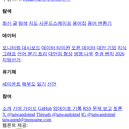
탐색
최신 글
탐색
지도
사운드스케이프
용어집
용어 변환기
데이터
모니터링 대시보드
데이터 타이완
오픈 데이터
대만 기업
지식
그래프
언어 분기 트리
대만의 형상
생명 나무
주권 벤치
2026
지방선거
유기체
세미온트
해부도
일기
선언
참여
소개
기여 가이드
GitHub
업데이트 기록
RSS
문제 보고
토론
𝕏 @taiwandotmd
Threads @taiwandotmd
IG @taiwandotmd
taiwanmd@monoame.com
웹폰트 제공: