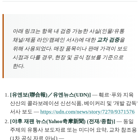
아래 링크는 항목 내 검증 가능한 사실(인물/유통
채널/제품 라인/캠페인 서사)에 대한
교차 검증
을
위해 사용되었다. 매장 품목이나 판매 가격이 보도
시점과 다를 경우, 현장 및 공식 정보를 기준으로
한다.
[유엔보(聯合報)／유엔뉴스(UDN)]
— 훼르·푸와 지육
산산의 콜라보레이션 신선식품, 베이커리 및 '개발 감독'
서사 보도 —
https://udn.com/news/story/7270/9371576
[야후 재팬 뉴스(Yahoo奇摩新聞) (전재/종합)]
— 동일
주제의 유통사 보도자료 또는 미디어 요약, 교차 참조용
(1차 공식 자료 아님) —