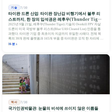
기술
7/30
타이완 드론 산업: 타이완 장난감 비행기에서 블루 리
스트까지, 한 장의 입석권은 레후우(Thunder Tiger)
에게
2025년 9월 21일, 레후우(Thunder Tiger) 기술의 Overkill FPV 자살
드론이 미국 국방부 블루 리스트(Blue UAS Cleared List) 인증을 통
과했다. 타이완 기업 중 최초이자 지금까지 유일한 사례다. 전체 목
록의 39개 완제 플랫폼과 165개 부품 중 타이완은 오직 한 자리에 불
과하다. 2026년 4월, 미국 양당 소속 상원의원 4명이 《타이완을 위
16 분
한 푸른 하늘법(Blue Skies for Taiwan Act)》을 공동 발의해 타이완
기업용 고속 통로 설치를 요구했다. 이 법안 자체의 존재가 한 가지
를 드러낸다: 타이완의 진입이 너무 느려 미국 스스로가 입법을 통해
장벽을 낮춰야 한다는 점이다. 타이완에서 46년간 원격 조종 장난감
비행기를 만들어 온 한 회사가 오하이오주에 두 번째 공장을 건설할
계획을 세우고 있다.
역사
7/30
국가인권박물관: 눈물의 비석에 쓰이지 않은 이름들