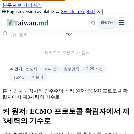
본문으로 건너뛰기
🌐 English version available →
Switch to English
✕
Taiwan
.md
☰
🌐
KO
▾
ESC
키워드로 모든 기사 검색
반도체
야시장
원주민족
2·28 사건
🔥 인기
버블티
TSMC
홈
인물
정치와 민주주의
커 원저: ECMO 프로토콜 확
립자에서 제3세력의 기수로
커 원저: ECMO 프로토콜 확립자에서 제
3세력의 기수로