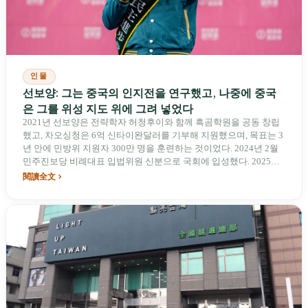
인물
선보양: 그는 중국의 인지전을 연구했고, 나중에 중국
은 그를 위성 지도 위에 그려 넣었다
2021년 선보양은 전략학자 허청후이와 함께 흑곰학원을 공동 창립
했고, 차오싱청은 6억 신타이완달러를 기부해 지원했으며, 목표는 3
년 안에 민방위 지원자 300만 명을 훈련하는 것이었다. 2024년 2월
민주진보당 비례대표 입법위원 신분으로 국회에 입성했다. 2025년
10월 28일, 그는 중국이 「국가분열죄」로 입건 수사한 최초의 타이
閱讀全文
완 민선 정치인이 되었고, CCTV는 「신상 털기」 특집을 붙여 「다
음은 바로 너다」라고 경고했다. 2026년 새해 첫날 중국 웨이보 계
정은 상업용 위성으로 타이베이에 있는 그의 자택과 근무지 좌표를
공개했다; 그는 밸런타인데이를 프랑스로 향하는 비행기 안에서 보
냈다. 5월 13일 민주진보당은 그를 타이베이 시장 후보로 공식 공천
했는데, 그가 출마하려는 곳은 바로 위성 지도에 좌표가 표시된 그
도시였다.