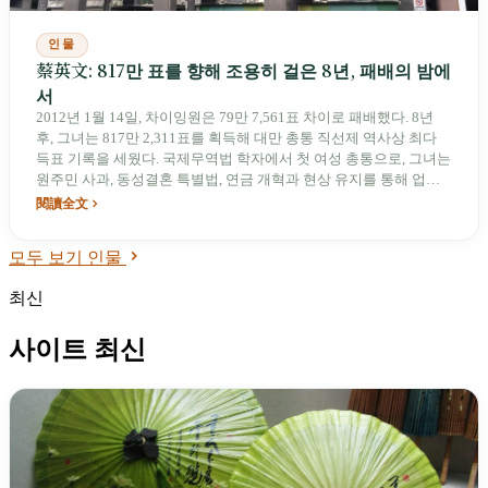
인물
蔡英文: 817만 표를 향해 조용히 걸은 8년, 패배의 밤에
서
2012년 1월 14일, 차이잉원은 79만 7,561표 차이로 패배했다. 8년
후, 그녀는 817만 2,311표를 획득해 대만 총통 직선제 역사상 최다
득표 기록을 세웠다. 국제무역법 학자에서 첫 여성 총통으로, 그녀는
원주민 사과, 동성결혼 특별법, 연금 개혁과 현상 유지를 통해 업적
을 남겼으나, 사법, 주거, 에너지, 양안 관계 등 미해결 과제도 남겼
閱讀全文
다. 조용한 리더십이 제도가 된 8년, 그리고 제도가 남긴 공백.
모두 보기 인물
최신
사이트 최신