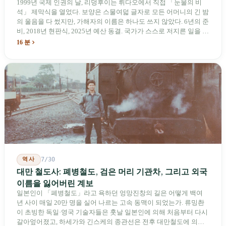
1999년 국제 인권의 날, 리덩후이는 뤼다오에서 직접 「눈물의 비
석」 제막식을 열었다. 보양은 스물여덟 글자로 모든 어머니의 긴 밤
의 울음을 다 썼지만, 가해자의 이름은 하나도 쓰지 않았다. 6년의 준
비, 2018년 현판식, 2025년 예산 동결. 국가가 스스로 저지른 일을 기
념하기 위해 스스로 세운 박물관. 계엄 해제 39년 동안 사법 재판을
16 분
받은 가해자는 단 한 명도 없다.
역사
7/30
대만 철도사: 폐병철도, 검은 머리 기관차, 그리고 외국
이름을 잃어버린 계보
일본인이 「폐병철도」라고 욕하던 엉망진창의 길은 어떻게 백여
년 사이 매일 20만 명을 실어 나르는 고속 동맥이 되었는가. 류밍촨
이 초빙한 독일·영국 기술자들은 훗날 일본인에 의해 처음부터 다시
갈아엎어졌고, 하세가와 긴스케의 종관선은 전후 대만철도에 의해