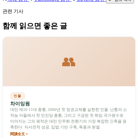
관련 기사
함께 읽으면 좋은 글
👥
인물
차이잉원
대만 제10·11대 총통, 2000년 첫 정권교체를 실현한 인물. 난퉁의 소
작농 아들에서 첫 민진당 총통, 그리고 구금된 첫 퇴임 국가원수로
이어지는 그의 궤적은 대만 민주화 전환기의 가장 복잡한 긴축을 응
축한다: 자서전적 성공, 입법 기반 구축, 폭풍과 분열.
閱讀全文