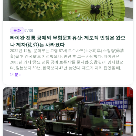
문화
7/30
타이완 전통 공예와 무형문화유산: 제도적 인정은 왔으
나 제자(徒弟)는 사라졌다
2022년 12월, 문화부는 고령 87세 토수사부(土水司阜) 소청량(蘇清
良)을 '인간국보'로 지정했으나, 반년 후 그는 사망했다. 타이완은
2005년 와서 '중요 전통 공예 보존자'를 문자법(文資法)에 명시했으
며, 일본보다 50년, 한국보다 43년 늦었다. 제도가 자리 잡았을 때, 제
자 제도는 이미 1970-80년대 산업화 과정에서 붕괴되었다. 600여 명
14 분
전통 장사 중 50세 미만은 '소수'에 불과하다. 명단은 길어지지만, 가
르칠 수 있는 사람은 줄어든다.