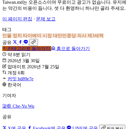
Taiwan.md는 오픈소스이며 무료이고 광고가 없습니다. 유지에
는 약간의 비용이 듭니다. 셋 다 환영하니 하나만 골라 주세요.
이 페이지 편집
·
문제 보고
태그
인물
정치
타이베이 시장
대만민중당
의사
제3세력
공유
카테고리로 돌아가기
홈으로 돌아가기
약 8분 읽기
2026년 3월 30일
업데이트 2026년 7월 25일
개정 6회
커밋 bd89e7e
한국어
기여자
柒藍
Che-Yu Wu
공유
X에 공유
Facebook에 공유
LINE에 공유
링크 복사