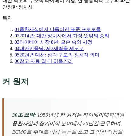
대만 최초의 무소속 타이베이 시장, 한 중증의학 교수의 파란
만장한 정치사
목차
01
중환자실에서 다듬어진 표준 프로토콜
02
2014년: 대만 정치사에서 가장 뜻밖의 승리
03
타이베이 시장 8년: 모순 속의 시정
04
대만민중당: 제3세력을 제도로
05
2024년 대선: 삼각 구도의 정치적 의미
06
참고 자료 및 더 읽을거리
커 원저
30초 요약:
1959년생 커 원저는 타이베이대학병원
중환자실과 장기이식 분야에서 20년간 근무하며,
ECMO를 주제로 박사 논문을 쓰고 그 임상 적용을