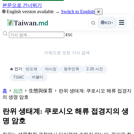
본문으로 건너뛰기
🌐 English version available →
Switch to English
✕
Taiwan
.md
☰
🌐
KO
▾
ESC
키워드로 모든 기사 검색
반도체
야시장
원주민족
2·28 사건
🔥 인기
버블티
TSMC
홈
자연
生態與保育
란위 생태계: 쿠로시오 해류 접경지
의 생명 암호
란위 생태계: 쿠로시오 해류 접경지의 생
명 암호