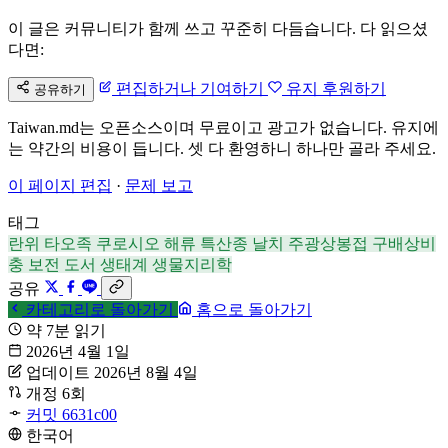
이 글은 커뮤니티가 함께 쓰고 꾸준히 다듬습니다. 다 읽으셨
다면:
편집하거나 기여하기
유지 후원하기
공유하기
Taiwan.md는 오픈소스이며 무료이고 광고가 없습니다. 유지에
는 약간의 비용이 듭니다. 셋 다 환영하니 하나만 골라 주세요.
이 페이지 편집
·
문제 보고
태그
란위
타오족
쿠로시오 해류
특산종
날치
주광상봉접
구배상비
충
보전
도서 생태계
생물지리학
공유
카테고리로 돌아가기
홈으로 돌아가기
약 7분 읽기
2026년 4월 1일
업데이트 2026년 8월 4일
개정 6회
커밋 6631c00
한국어