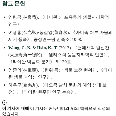
참고 문헌
임량공(林良恭), 〈타이완 산 포유류의 생물지리학적
연구〉.
여광홍(余光弘)·동삼영(董森永), 《아미족 어부 마을의
세시 풍속》, 중정연구원 민족소, 1998.
Wang, C.-N. & Hsin, K.-T.
(2013). 〈천애해각 일선간
(天涯海角一線間) — 월리스의 생물지리학적 인연〉,
《타이완 박물학 분기》 제120호.
임준의(林俊義), 〈란위 특산 생물 보전 현황〉, 《타이
완 생물 다양성 연구》.
하우구(夏禹九), 〈타오족 날치 문화와 해양 생태 보
전〉, 《타이완 원주민 연구 논총》.
이 기사에 대해
이 기사는 커뮤니티와 AI의 협력으로 작성되
었습니다.