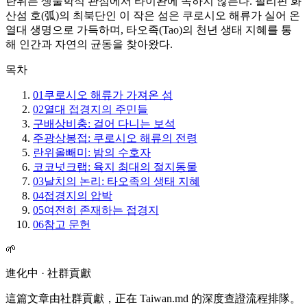
란위는 생물학적 관점에서 타이완에 속하지 않는다. 필리핀 화
산섬 호(弧)의 최북단인 이 작은 섬은 쿠로시오 해류가 실어 온
열대 생명으로 가득하며, 타오족(Tao)의 천년 생태 지혜를 통
해 인간과 자연의 균동을 찾아왔다.
목차
01
쿠로시오 해류가 가져온 섬
02
열대 접경지의 주민들
구배상비충: 걸어 다니는 보석
주광상봉접: 쿠로시오 해류의 전령
란위올빼미: 밤의 수호자
코코넛크랩: 육지 최대의 절지동물
03
날치의 논리: 타오족의 생태 지혜
04
접경지의 압박
05
여전히 존재하는 접경지
06
참고 문헌
🌱
進化中 · 社群貢獻
這篇文章由社群貢獻，正在 Taiwan.md 的深度查證流程排隊。