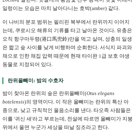
일렁이는 모습은 마치 날아다니는 호박(amber) 같다.
이 나비의 분포 범위는 필리핀 북부에서 란위까지 이어지
는데, 쿠로시오 해류의 기류를 타고 날아온 것이다. 유충은
오직 항구마두령(港口馬兜鈴)만을 먹고 살며, 성충의 일생
은 짧고 숲 사이를 낮게 비행하며 순회한다. 서식지 파괴와
채으로 인한 채집 압력 때문에 현재 타이완 1급 보호 야생
동물로 지정되어 있다.
란위올빼미: 밤의 수호자
밤이 찾아온 란위의 숲은 란위올빼미(
Otus elegans
botelensis
)의 영역이다. 이 작은 올빼미는 란위의 특산 아
종으로, 낮고 규칙적인 울음소리를 낸다. 타오족 사람들은
이를 '귀신 새'라고 부르는데, 전설에 따르면 올빼미가 지붕
위에서 울면 누군가 세상을 떠날 징조라고 한다.