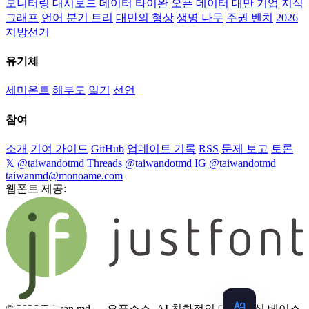
모니터링 대시보드
데이터 타이완
오픈 데이터
대만 기업
지식
그래프
언어 분기 트리
대만의 형상
생명 나무
주권 벤치
2026
지방선거
유기체
세미온트
해부도
일기
선언
참여
소개
기여 가이드
GitHub
업데이트 기록
RSS
문제 보고
토론
𝕏 @taiwandotmd
Threads @taiwandotmd
IG @taiwandotmd
taiwanmd@monoame.com
웹폰트 제공:
© 2026 Taiwan.md — 오픈소스, AI 친화적인 대만 지식 베이스