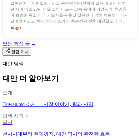
일본인이 「폐병철도」라고 욕하던 엉망진창의 길은 어떻게 백여
년 사이 매일 20만 명을 실어 나르는 고속 동맥이 되었는가. 류밍촨
이 초빙한 독일·영국 기술자들은 훗날 일본인에 의해 처음부터 다시
갈아엎어졌고, 하세가와 긴스케의 종관선은 전후 대만철도에 의해
이름과 번호가 바뀌었다. 세대마다 앞선 세대의 기록을 주석으로 밀
16 분
어냈다. 외국 이름들은 줄곧 벗겨져 나갔고, 남은 것은 대만어의
「오타우아」「화차아」, 쥐광·쯔창·푸싱이라는 정치 구호뿐이었
모든 최신 글 →
다. 마침내 푸유마·타로코 세대에 이르러서야 원주민 지명이 다시 철
로 위에 깔렸다.
랜덤 기사
대만 탐색
대만 더 알아보기
소개
Taiwan.md 소개 — 시작 이야기, 팀과 사명
탐색 시작
역사
선사시대부터 현대까지, 대만 역사의 완전한 흐름