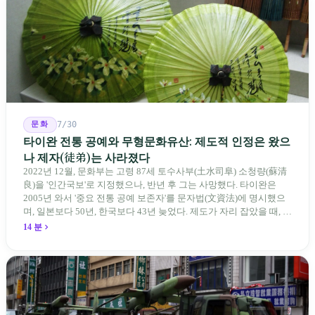
문화
7/30
타이완 전통 공예와 무형문화유산: 제도적 인정은 왔으
나 제자(徒弟)는 사라졌다
2022년 12월, 문화부는 고령 87세 토수사부(土水司阜) 소청량(蘇清
良)을 '인간국보'로 지정했으나, 반년 후 그는 사망했다. 타이완은
2005년 와서 '중요 전통 공예 보존자'를 문자법(文資法)에 명시했으
며, 일본보다 50년, 한국보다 43년 늦었다. 제도가 자리 잡았을 때, 제
자 제도는 이미 1970-80년대 산업화 과정에서 붕괴되었다. 600여 명
14 분
전통 장사 중 50세 미만은 '소수'에 불과하다. 명단은 길어지지만, 가
르칠 수 있는 사람은 줄어든다.