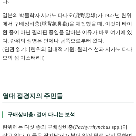
다.
일본의 박물학자 시카노 타다오(鹿野忠雄)가 1927년 란위
에서 구배상비충(球背象鼻蟲)을 채집했을 때, 이것이 타이
완 종이 아닌 필리핀 종임을 알아본 이유가 바로 여기에 있
다. 란위의 생명은 언제나 남쪽으로부터 왔다.
(연관 읽기: [란위의 열대적 기원: 월리스 선과 시카노 타다
오의 섬 미스터리])
열대 접경지의 주민들
구배상비충: 걸어 다니는 보석
란위에는 다섯 종의 구배상비충(
Pachyrrhynchus
spp.)이
살고 있다. 이들은 딱지날개가 붙어 있어 평생 날지 못하며,