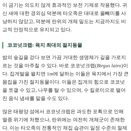
이 금기는 의도치 않게 효과적인 보전 기제로 작용했다. 귀
신 새에 대한 경외심 덕분에 타오족은 대대로 올빼미를 사
냥하지 않았고, 덕분에 란위의 개체 밀도는 지금까지도 비
교적 안정적으로 유지되고 있다.
코코넛크랩: 육지 최대의 절지동물
밤의 숲길을 걷다 보면 가끔 거대한 생명체가 길을 가로지
르는 것을 마주칠 수 있다. 바로 코코넛크랩(
Birgus latro
)이
다. 집게발을 펼치면 1m에 달하는 이들은 육지에서 가장 큰
몸집을 가진 절지동물이다. 이들은 집게의 힘으로 코코넛
을 쪼갤 수 있고, 나무를 탈 수 있으며, 수 킬로미으로 떨어
진 음식 냄새를 맡을 수도 있다.
많은 태평양 섬에서 코코넛크랩은 과도한 포획으로 인해
멸종 위기에 처했으나, 란위에는 여전히 개체군이 존재한
다. 이는 타오족의 전통적인 채집 습관이 일정 수준의 절제