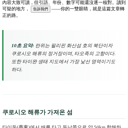
內容大致可讀，但引語、年份、數字可能還沒逐一核對。讀到
可疑的地方，
——你的一雙眼睛，就是這篇文章轉
告訴我們
正的路。
10초 요약:
란위는 필리핀 화산섬 호의 북단이자
쿠로시오 해류의 정거장이며, 타오족의 고향이다.
또한 타이완 생태 지도에서 가장 낯선 영역이기도
하다.
쿠로시오 해류가 가져온 섬
타이둥(臺東)에서 배를 타고 동남쪽으로 약 50km 항해하