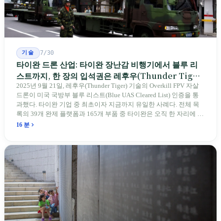
기술
7/30
타이완 드론 산업: 타이완 장난감 비행기에서 블루 리
스트까지, 한 장의 입석권은 레후우(Thunder Tiger)
에게
2025년 9월 21일, 레후우(Thunder Tiger) 기술의 Overkill FPV 자살
드론이 미국 국방부 블루 리스트(Blue UAS Cleared List) 인증을 통
과했다. 타이완 기업 중 최초이자 지금까지 유일한 사례다. 전체 목
록의 39개 완제 플랫폼과 165개 부품 중 타이완은 오직 한 자리에 불
과하다. 2026년 4월, 미국 양당 소속 상원의원 4명이 《타이완을 위
16 분
한 푸른 하늘법(Blue Skies for Taiwan Act)》을 공동 발의해 타이완
기업용 고속 통로 설치를 요구했다. 이 법안 자체의 존재가 한 가지
를 드러낸다: 타이완의 진입이 너무 느려 미국 스스로가 입법을 통해
장벽을 낮춰야 한다는 점이다. 타이완에서 46년간 원격 조종 장난감
비행기를 만들어 온 한 회사가 오하이오주에 두 번째 공장을 건설할
계획을 세우고 있다.