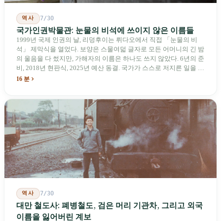
역사
7/30
국가인권박물관: 눈물의 비석에 쓰이지 않은 이름들
1999년 국제 인권의 날, 리덩후이는 뤼다오에서 직접 「눈물의 비
석」 제막식을 열었다. 보양은 스물여덟 글자로 모든 어머니의 긴 밤
의 울음을 다 썼지만, 가해자의 이름은 하나도 쓰지 않았다. 6년의 준
비, 2018년 현판식, 2025년 예산 동결. 국가가 스스로 저지른 일을 기
념하기 위해 스스로 세운 박물관. 계엄 해제 39년 동안 사법 재판을
16 분
받은 가해자는 단 한 명도 없다.
역사
7/30
대만 철도사: 폐병철도, 검은 머리 기관차, 그리고 외국
이름을 잃어버린 계보