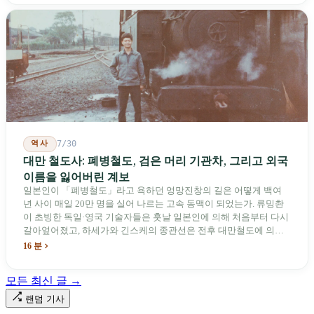
역사
7/30
대만 철도사: 폐병철도, 검은 머리 기관차, 그리고 외국
이름을 잃어버린 계보
일본인이 「폐병철도」라고 욕하던 엉망진창의 길은 어떻게 백여
년 사이 매일 20만 명을 실어 나르는 고속 동맥이 되었는가. 류밍촨
이 초빙한 독일·영국 기술자들은 훗날 일본인에 의해 처음부터 다시
갈아엎어졌고, 하세가와 긴스케의 종관선은 전후 대만철도에 의해
이름과 번호가 바뀌었다. 세대마다 앞선 세대의 기록을 주석으로 밀
16 분
어냈다. 외국 이름들은 줄곧 벗겨져 나갔고, 남은 것은 대만어의
「오타우아」「화차아」, 쥐광·쯔창·푸싱이라는 정치 구호뿐이었
모든 최신 글 →
다. 마침내 푸유마·타로코 세대에 이르러서야 원주민 지명이 다시 철
로 위에 깔렸다.
랜덤 기사