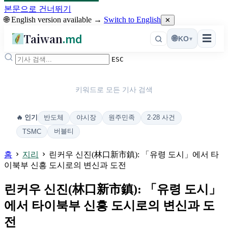
본문으로 건너뛰기
🌐 English version available →
Switch to English
✕
Taiwan
.md
☰
🌐
KO
▾
ESC
키워드로 모든 기사 검색
반도체
야시장
원주민족
2·28 사건
🔥 인기
버블티
TSMC
홈
지리
린커우 신진(林口新市鎮): 「유령 도시」에서 타
이북부 신흥 도시로의 변신과 도전
린커우 신진(林口新市鎮): 「유령 도시」
에서 타이북부 신흥 도시로의 변신과 도
전