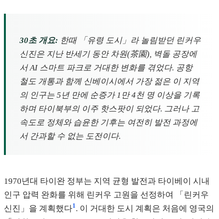
30초 개요:
한때 「유령 도시」라 놀림받던 린커우
신진은 지난 반세기 동안 차원(茶園), 벽돌 공장에
서 AI 스마트 파크로 거대한 변화를 겪었다. 공항
철도 개통과 함께 신베이시에서 가장 젊은 이 지역
의 인구는 5년 만에 순증가 1만 4천 명 이상을 기록
하며 타이북부의 이주 핫스팟이 되었다. 그러나 고
속도로 정체와 습윤한 기후는 여전히 발전 과정에
서 간과할 수 없는 도전이다.
1970년대 타이완 정부는 지역 균형 발전과 타이베이 시내
인구 압력 완화를 위해 린커우 고원을 선정하여 「린커우
1
신진」을 계획했다
. 이 거대한 도시 계획은 처음에 영국의