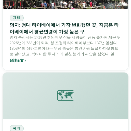
지리
멍자: 청대 타이베이에서 가장 번화했던 곳, 지금은 타
이베이에서 평균연령이 가장 높은 구
멍자 룽산사는 1738년 취안저우 삼읍 사람들이 공동 출자해 세운 뒤
2026년에 288년이 되며, 청 조정의 타이베이부보다 137년 앞선다.
1853년의 정하교병이라는 무장 충돌은 퉁안 사람들을 다다오청으
로 밀어냈고, 북타이완 두 세기에 걸친 분기의 씨앗을 심었다. 일본
통치 이후 완화로 개명되었고, 1990년에 구가 설치되었으며, 2010년
閱讀全文
뉴청쩌가 《멍자》를 찍었다. 현재 노화지수는 320.78%로 시 전체
에서 가장 높다. 타이베이에서 가장 이른 이 거리는 새벽 여섯 시 사
원 앞마당의 첫 향이 아직도 타오르고 있다.
🗺️
지리