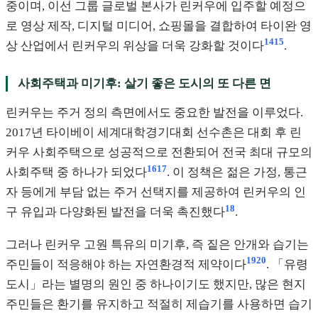
중이며, 이선 그룹 글로벌 본사가 린커우에 입주할 예정으
로 영상 제작, 디지털 미디어, 쇼핑몰을 결합하여 타이완 영
14
15
상 산업에서 린커우의 위상을 더욱 강화할 것이다
.
사회주택과 미기후: 살기 좋은 도시의 또 다른 면
린커우는 주거 정의 측면에서도 중요한 발전을 이루었다.
2017년 타이베이 세계대학경기대회 선수촌은 대회 후 린
커우 사회주택으로 성공적으로 전환되어 전국 최대 규모의
16
17
사회주택 중 하나가 되었다
. 이 정책은 젊은 가정, 통근
자 등에게 부담 없는 주거 선택지를 제공하여 린커우의 인
18
구 유입과 다양화된 발전을 더욱 촉진했다
.
그러나 린커우 고원 특유의 미기후, 즉 짙은 안개와 습기는
19
20
주민들이 적응해야 하는 자연환경적 제약이다
. 「유령
도시」라는 별명의 원인 중 하나이기도 했지만, 많은 현지
주민들은 환기를 유지하고 적절히 제습기를 사용하면 습기