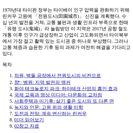
1970년대 타이완 정부는 타이베이 인구 압력을 완화하기 위해
린커우 고원에 「전원도시(田園城市)」 신진을 계획했다. 수
십 년의 발전을 거쳐, 교통 불편과 생활 인프라 부족으로 한때
「유령 도시(鬼城)」라 놀림받던 이 지역은 2017년 공항 철도
개통 이후 인구가 급성장하고 산업이 고도화되면서 타이북부
에서 가장 젊고 활력 있는 도시권 중 하나로 부상했다. 그러나
교통 체증과 습윤한 기후 등의 과제가 여전히 해결을 기다리고
있다.
목차
차원, 벽돌 공장에서 전원도시의 비전으로
창ꥐ 병원: 지역 발전의 앵커
화야 테크놀로지 파크: 하이테크 산업의 흡인 효과
국제 교육과 영상 미디어: 다문화의 교차점
사회주택과 미기후: 살기 좋은 도시의 또 다른 면
녹지와 인문: 고원 위의 생활 미학
도전과 전망: 계속 변신하는 린커우
01
더 읽어보기
02
참고 자료