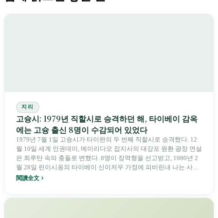
지리
고슝시: 1979년 직할시로 승격하던 해, 타이베이 감옥
에는 고슝 출신 8명이 수감되어 있었다
1979년 7월 1일 고슝시가 타이완의 두 번째 직할시로 승격했다. 12
월 10일 세계 인권데이, 메이리다오 잡지사의 대강포 원환 광장 연설
은 최루탄 속의 충돌로 변했다. 8명이 징역형을 선고받고, 1980년 2
월 28일 린이시옹의 타이베이 신이저우 가정에 피비린내 나는 사건
이 발생했다. 같은 1979년, 고슝은 행정적 영예를 안았지만 전후 타
閱讀全文
이완에서 가장 무거운 정치적 억압을 삼켰다. 271만 명이 38개 구에
흩어져 살고, 치진사주, 나마샤 부농족 부족, 중강 굴뚝, 위우잉 알루
미늄 합금 지붕이 하나의 시에 공존한다. 이 도시는 45년 동안 상처
를 자신의 형태로 꿰매어 왔다.