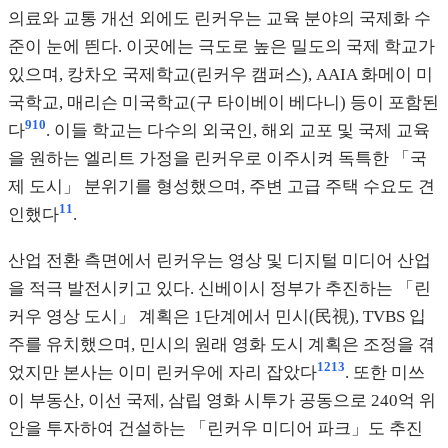
의료와 교통 개선 외에도 린커우는 교육 분야의 국제화 수
준이 눈에 띈다. 이곳에는 극도로 높은 밀도의 국제 학교가
있으며, 캉차오 국제학교(린커우 캠퍼스), AAIA 화메이 미
국학교, 매리슨 미국학교(구 타이베이 베다니) 등이 포함된
9
10
다
. 이들 학교는 다수의 외국인, 해외 교포 및 국제 교육
을 원하는 엘리트 가정을 린커우로 이주시켜 독특한 「국
제 도시」 분위기를 형성했으며, 주변 고급 주택 수요도 견
11
인했다
.
산업 전환 측면에서 린커우는 영상 및 디지털 미디어 산업
을 적극 발전시키고 있다. 신베이시 정부가 추진하는 「린
커우 영상 도시」 계획은 1단계에서 민시(民視), TVBS 입
주를 유치했으며, 민시의 원래 영화 도시 계획은 조정을 겪
12
13
었지만 본사는 이미 린커우에 자리 잡았다
. 또한 미쓰
이 부동산, 이선 국제, 삼립 영화 시투가 공동으로 240억 위
안을 투자하여 건설하는 「린커우 미디어 파크」도 추진