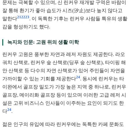
문제는 극복할 수 있으며, 신 린커우 재개발 구역은 바람이
잘 통해 환기가 좋아 습도가 시즈(汐止)보다 높지 않다고
21
22
23
말한다
. 이 독특한 기후는 린커우 사람들 특유의 생활
감을 형성하기도 했다.
녹지와 인문: 고원 위의 생활 미학
린커우 고원은 풍부한 자연과 레저 자원도 제공한다. 라오
궈치 산책로, 린커우 숲 산책로(딩푸 숲 산책로), 타이핑 해
안 산책로 등 다수의 자연 산책로가 있어 주민들이 자연을
24
가까이할 수 있는 기회를 제공한다
. 동시에 린커우는 타
이완에서 골프장 밀도가 가장 높은 지역 중 하나로, 린커우
골프장, 메이리화 골프장 등이 있으며 이러한 고급 레저 시
설은 고위 비즈니스 인사들이 이주하는 요인이 되기도 한
24
다
.
젊은 인구의 유입에 따라 린커우에는 독특한 카페 문화도