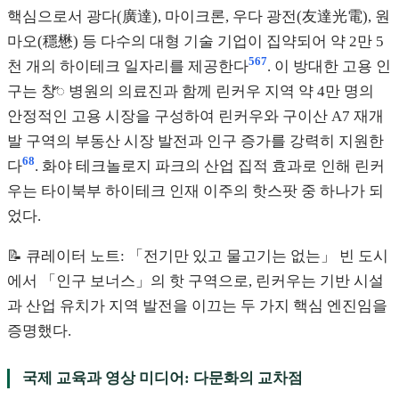
핵심으로서 광다(廣達), 마이크론, 우다 광전(友達光電), 원
마오(穩懋) 등 다수의 대형 기술 기업이 집약되어 약 2만 5
5
6
7
천 개의 하이테크 일자리를 제공한다
. 이 방대한 고용 인
구는 창ꥐ 병원의 의료진과 함께 린커우 지역 약 4만 명의
안정적인 고용 시장을 구성하여 린커우와 구이산 A7 재개
발 구역의 부동산 시장 발전과 인구 증가를 강력히 지원한
6
8
다
. 화야 테크놀로지 파크의 산업 집적 효과로 인해 린커
우는 타이북부 하이테크 인재 이주의 핫스팟 중 하나가 되
었다.
📝 큐레이터 노트: 「전기만 있고 물고기는 없는」 빈 도시
에서 「인구 보너스」의 핫 구역으로, 린커우는 기반 시설
과 산업 유치가 지역 발전을 이끄는 두 가지 핵심 엔진임을
증명했다.
국제 교육과 영상 미디어: 다문화의 교차점