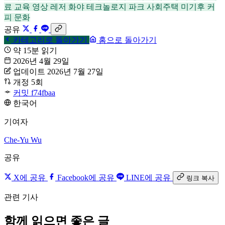
료
교육
영상
레저
화야 테크놀로지 파크
사회주택
미기후
커
피 문화
공유
카테고리로 돌아가기
홈으로 돌아가기
약 15분 읽기
2026년 4월 29일
업데이트 2026년 7월 27일
개정 5회
커밋 f74fbaa
한국어
기여자
Che-Yu Wu
공유
X에 공유
Facebook에 공유
LINE에 공유
링크 복사
관련 기사
함께 읽으면 좋은 글