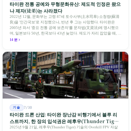
타이완 전통 공예와 무형문화유산: 제도적 인정은 왔으
나 제자(徒弟)는 사라졌다
2022년 12월, 문화부는 고령 87세 토수사부(土水司阜) 소청량(蘇清
良)을 '인간국보'로 지정했으나, 반년 후 그는 사망했다. 타이완은
2005년 와서 '중요 전통 공예 보존자'를 문자법(文資法)에 명시했으
며, 일본보다 50년, 한국보다 43년 늦었다. 제도가 자리 잡았을 때, 제
자 제도는 이미 1970-80년대 산업화 과정에서 붕괴되었다. 600여 명
14 분
전통 장사 중 50세 미만은 '소수'에 불과하다. 명단은 길어지지만, 가
르칠 수 있는 사람은 줄어든다.
기술
7/30
타이완 드론 산업: 타이완 장난감 비행기에서 블루 리
스트까지, 한 장의 입석권은 레후우(Thunder Tiger)
에게
2025년 9월 21일, 레후우(Thunder Tiger) 기술의 Overkill FPV 자살