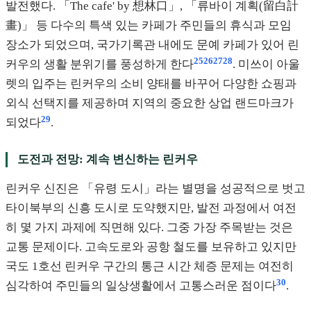
발전했다. 「The cafe' by 想林口」, 「류바이 계획(留白計
畫)」 등 다수의 특색 있는 카페가 주민들의 휴식과 모임
장소가 되었으며, 국가기록관 내에도 문예 카페가 있어 린
25
26
27
28
커우의 생활 분위기를 풍성하게 한다
. 미쓰이 아울
렛의 입주는 린커우의 소비 양태를 바꾸어 다양한 쇼핑과
외식 선택지를 제공하며 지역의 중요한 상업 랜드마크가
29
되었다
.
도전과 전망: 계속 변신하는 린커우
린커우 신진은 「유령 도시」라는 별명을 성공적으로 벗고
타이북부의 신흥 도시로 도약했지만, 발전 과정에서 여전
히 몇 가지 과제에 직면해 있다. 그중 가장 주목받는 것은
교통 문제이다. 고속도로와 공항 철도를 보유하고 있지만
국도 1호선 린커우 구간의 통근 시간 체증 문제는 여전히
30
심각하여 주민들의 일상생활에서 고통스러운 점이다
.