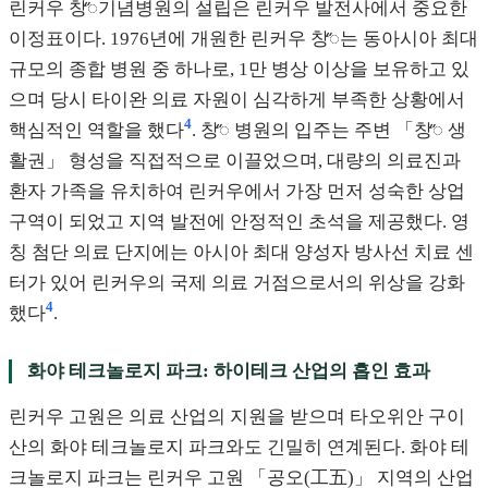
린커우 창ꥐ기념병원의 설립은 린커우 발전사에서 중요한
이정표이다. 1976년에 개원한 린커우 창ꥐ는 동아시아 최대
규모의 종합 병원 중 하나로, 1만 병상 이상을 보유하고 있
으며 당시 타이완 의료 자원이 심각하게 부족한 상황에서
4
핵심적인 역할을 했다
. 창ꥐ 병원의 입주는 주변 「창ꥐ 생
활권」 형성을 직접적으로 이끌었으며, 대량의 의료진과
환자 가족을 유치하여 린커우에서 가장 먼저 성숙한 상업
구역이 되었고 지역 발전에 안정적인 초석을 제공했다. 영
칭 첨단 의료 단지에는 아시아 최대 양성자 방사선 치료 센
터가 있어 린커우의 국제 의료 거점으로서의 위상을 강화
4
했다
.
화야 테크놀로지 파크: 하이테크 산업의 흡인 효과
린커우 고원은 의료 산업의 지원을 받으며 타오위안 구이
산의 화야 테크놀로지 파크와도 긴밀히 연계된다. 화야 테
크놀로지 파크는 린커우 고원 「공오(工五)」 지역의 산업