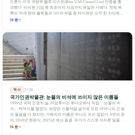
드론이 미국 국방부 블루 리스트(Blue UAS Cleared List) 인증을 통
과했다. 타이완 기업 중 최초이자 지금까지 유일한 사례다. 전체 목
록의 39개 완제 플랫폼과 165개 부품 중 타이완은 오직 한 자리에 불
과하다. 2026년 4월, 미국 양당 소속 상원의원 4명이 《타이완을 위
16 분
한 푸른 하늘법(Blue Skies for Taiwan Act)》을 공동 발의해 타이완
기업용 고속 통로 설치를 요구했다. 이 법안 자체의 존재가 한 가지
를 드러낸다: 타이완의 진입이 너무 느려 미국 스스로가 입법을 통해
장벽을 낮춰야 한다는 점이다. 타이완에서 46년간 원격 조종 장난감
비행기를 만들어 온 한 회사가 오하이오주에 두 번째 공장을 건설할
계획을 세우고 있다.
역사
7/30
국가인권박물관: 눈물의 비석에 쓰이지 않은 이름들
1999년 국제 인권의 날, 리덩후이는 뤼다오에서 직접 「눈물의 비
석」 제막식을 열었다. 보양은 스물여덟 글자로 모든 어머니의 긴 밤
의 울음을 다 썼지만, 가해자의 이름은 하나도 쓰지 않았다. 6년의 준
비, 2018년 현판식, 2025년 예산 동결. 국가가 스스로 저지른 일을 기
념하기 위해 스스로 세운 박물관. 계엄 해제 39년 동안 사법 재판을
16 분
받은 가해자는 단 한 명도 없다.