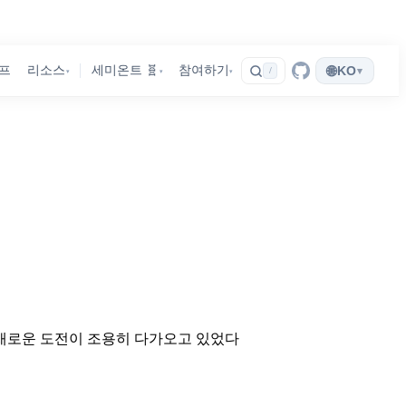
🌐
프
리소스
세미온트 🧬
참여하기
KO
▾
/
▾
▾
▾
새로운 도전이 조용히 다가오고 있었다