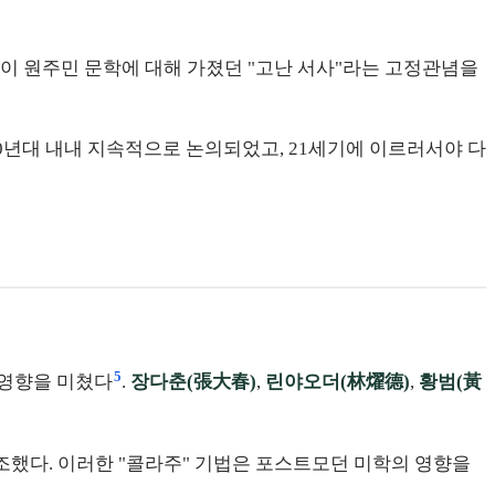
이 원주민 문학에 대해 가졌던 "고난 서사"라는 고정관념을
0년대 내내 지속적으로 논의되었고, 21세기에 이르러서야 다
5
 영향을 미쳤다
.
장다춘(張大春)
,
린야오더(林燿德)
,
황범(黃
창조했다. 이러한 "콜라주" 기법은 포스트모던 미학의 영향을