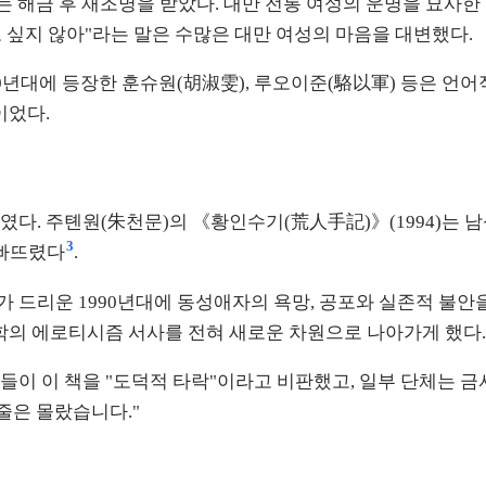
는 해금 후 재조명을 받았다. 대만 전통 여성의 운명을 묘사한
고 싶지 않아"라는 말은 수많은 대만 여성의 마음을 대변했다.
90년대에 등장한 훈슈원(胡淑雯), 루오이준(駱以軍) 등은 
이었다.
였다. 주톈원(朱천문)의 《황인수기(荒人手記)》(1994)는 
3
 빠뜨렸다
.
 드리운 1990년대에 동성애자의 욕망, 공포와 실존적 불안
문학의 에로티시즘 서사를 전혀 새로운 차원으로 나아가게 했다
들이 이 책을 "도덕적 타락"이라고 비판했고, 일부 단체는 금
줄은 몰랐습니다."