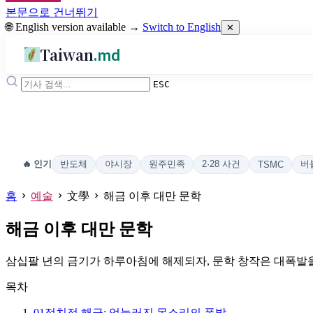
본문으로 건너뛰기
🌐 English version available →
Switch to English
✕
Taiwan
.md
ESC
반도체
야시장
원주민족
2·28 사건
버
🔥 인기
TSMC
홈
예술
文學
해금 이후 대만 문학
해금 이후 대만 문학
삼십팔 년의 금기가 하루아침에 해제되자, 문학 창작은 대폭발
목차
01
정치적 해금: 억눌러진 목소리의 폭발