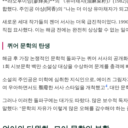
**랴오후이잉(廖輝英)**의 《유마채자(油麻菜籽)》(1982)
합했다. 주인공 아샹(阿香)의 "나는 더 이상 유마채자가 되
새로운 세대 작가들의 젠더 서사는 더욱 급진적이었다. 19
직접 묘사했다. 이는 해금 전에는 완전히 상상할 수 없는 일
퀴어 문학의 탄생
해금 후 가장 논쟁적인 문학적 돌파구는 퀴어 서사의 공개화
1회 시보문학 백만 소설상 대상을 수상하여 문계를 충격에
소설의 주인공은 미학에 심취한 지식인으로, 에이즈 그림자가
4
여 우아하면서도 颓廢한 서사 스타일을 개척했고
, 대만 
그러나 이러한 돌파구에는 대가도 따랐다. 많은 보수적 독자
말했다: "문학의 자유가 이렇게 많은 오해를 감수해야 하는 