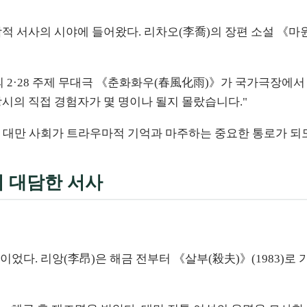
적 서사의 시야에 들어왔다. 리차오(李喬)의 장편 소설 《마원19
초의 2·28 주제 무대극 《춘화화우(春風化雨)》가 국가극장에
당시의 직접 경험자가 몇 명이나 될지 몰랐습니다."
 대만 사회가 트라우마적 기억과 마주하는 중요한 통로가 되도
 대담한 서사
었다. 리앙(李昂)은 해금 전부터 《살부(殺夫)》(1983)로