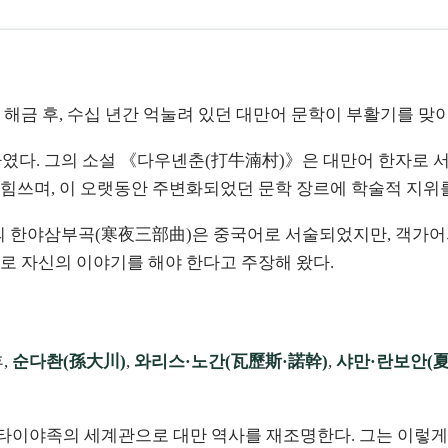
해금 후, 수십 년간 억눌려 있던 대만어 문학이 부활기를 맞
자였다. 그의 소설 《다우녠춘(打牛湳村)》은 대만어 한자로
힘쓰며, 이 오랫동안 주변화되었던 문학 장르에 학술적 지위
그의 한야삼부곡(寒夜三部曲)은 중국어로 서술되었지만, 객가어
로 자신의 이야기를 해야 한다고 주장해 왔다.
,
순다촨(孫大川)
,
와리스·노간(瓦歷斯·諾幹)
,
샤만·란보안(夏
타이야족의 세계관으로 대만 역사를 재조명한다. 그는 이렇게 썼