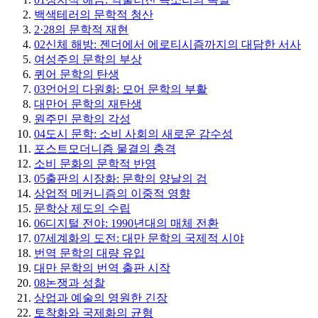
백색테러의 문학적 청산
2·28의 문학적 재현
02
신체 해방: 젠더에서 에로티시즘까지의 대담한 서사
여성주의 문학의 부상
퀴어 문학의 탄생
03
언어의 다원화: 모어 문학의 부활
대만어 문학의 재탄생
원주민 문학의 각성
04
도시 문학: 소비 사회의 새로운 감수성
포스트모더니즘 물결의 충격
소비 문화의 문학적 반영
05
출판의 시장화: 문학의 양날의 검
상업적 메커니즘의 이중적 영향
문학상 제도의 수립
06
디지털 전야: 1990년대의 매체 전환
07
세계화의 도전: 대만 문학의 국제적 시야
번역 문학의 대량 유입
대만 문학의 번역 출판 시작
08
논쟁과 성찰
상업과 예술의 영원한 긴장
토착화와 국제화의 균형