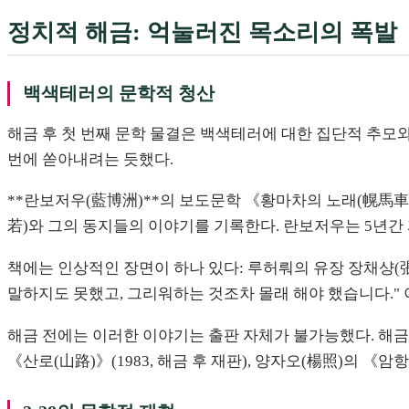
정치적 해금: 억눌러진 목소리의 폭발
백색테러의 문학적 청산
해금 후 첫 번째 문학 물결은 백색테러에 대한 집단적 추모
번에 쏟아내려는 듯했다.
**란보저우(藍博洲)**의 보도문학 《황마차의 노래(幌馬車之
若)와 그의 동지들의 이야기를 기록한다. 란보저우는 5년간
책에는 인상적인 장면이 하나 있다: 루허뤄의 유장 장채샹(張
말하지도 못했고, 그리워하는 것조차 몰래 해야 했습니다."
해금 전에는 이러한 이야기는 출판 자체가 불가능했다. 해금
《산로(山路)》(1983, 해금 후 재판), 양자오(楊照)의 《