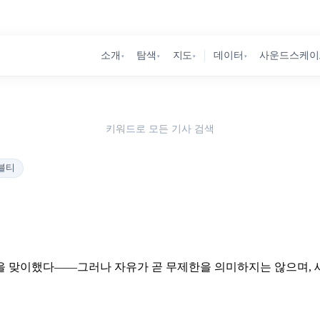
소개
탐색
지도
데이터
사운드스케이
▾
▾
▾
▾
키워드로 모든 기사 검색
블티
을 맞이했다——그러나 자유가 곧 무제한을 의미하지는 않으며, 