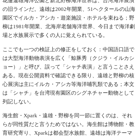
花蓮遠雄海洋公園と新北野柳海洋世界は、台湾海洋展演
の旧ラインだ。遠雄は2002年開業、51ヘクタールの山海
園区でイルカ・アシカ・遊楽施設・ホテルを束ねる；野
柳は1981年開業、北海岸老舗海洋世界、今日まで海洋劇
場と水族展示で多くの人に覚えられている。
ここでも一つの検証上の修正をしておく：中国語口語で
は大型海洋動物表演を広く「鯨豚秀（クジラ・イルカシ
ョー）」と呼び、誤って「シャチ表演」と言うことさえ
ある。現在公開資料で確認できる限り、遠雄と野柳の核
心展演は主にイルカ・アシカ等海洋哺乳類である；本文
は「シャチ」を台湾現有園区のシグネチャー動物として
列記しない。
海生館・Xpark・遠雄・野柳を同一節に置くのは、それ
らが同性質だと言うためではない。海生館は博物館・教
育研究寄り、Xparkは都会型水族館、遠雄は海洋テーマ