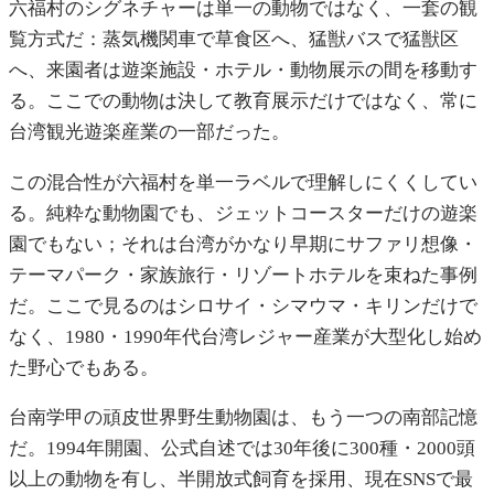
六福村のシグネチャーは単一の動物ではなく、一套の観
覧方式だ：蒸気機関車で草食区へ、猛獣バスで猛獣区
へ、来園者は遊楽施設・ホテル・動物展示の間を移動す
る。ここでの動物は決して教育展示だけではなく、常に
台湾観光遊楽産業の一部だった。
この混合性が六福村を単一ラベルで理解しにくくしてい
る。純粋な動物園でも、ジェットコースターだけの遊楽
園でもない；それは台湾がかなり早期にサファリ想像・
テーマパーク・家族旅行・リゾートホテルを束ねた事例
だ。ここで見るのはシロサイ・シマウマ・キリンだけで
なく、1980・1990年代台湾レジャー産業が大型化し始め
た野心でもある。
台南学甲の頑皮世界野生動物園は、もう一つの南部記憶
だ。1994年開園、公式自述では30年後に300種・2000頭
以上の動物を有し、半開放式飼育を採用、現在SNSで最