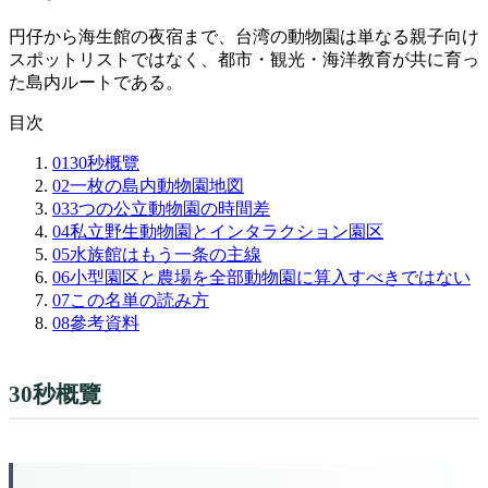
円仔から海生館の夜宿まで、台湾の動物園は単なる親子向け
スポットリストではなく、都市・観光・海洋教育が共に育っ
た島内ルートである。
目次
01
30秒概覽
02
一枚の島内動物園地図
03
3つの公立動物園の時間差
04
私立野生動物園とインタラクション園区
05
水族館はもう一条の主線
06
小型園区と農場を全部動物園に算入すべきではない
07
この名単の読み方
08
參考資料
30秒概覽