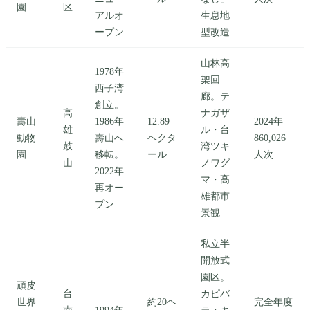
園
区
アルオ
生息地
ープン
型改造
山林高
1978年
架回
西子湾
廊。テ
創立。
高
ナガザ
壽山
1986年
12.89
2024年
雄
ル・台
動物
壽山へ
ヘクタ
860,026
鼓
湾ツキ
園
移転。
ール
人次
山
ノワグ
2022年
マ・高
再オー
雄都市
プン
景観
私立半
開放式
園区。
頑皮
台
カピバ
世界
約20ヘ
完全年度
南
1994年
ラ・キ