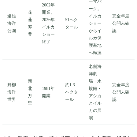
ーマパ
2002年
ーク。
花
開業。
遠雄
イルカ
完全年度
蓮
2026年
51ヘク
海洋
ショー
公開未確
寿
イルカ
タール
公園
からイ
認
豊
ショー
ルカ保
終了
護基地
へ転換
老舗海
洋劇
新
場・水
野柳
約1.3
完全年度
北
1981年
族館・
海洋
ヘクタ
公開未確
万
開業
アシカ
世界
ール
認
里
とイル
カの展
演