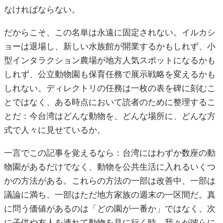
なければならない。
だからこそ、この名単は永遠に固定されない。イルカシ
ョーは退場し、新しい水族館が開業するかもしれず、小
型インタラクション農場が地方人気スポットになるかも
しれず、公立動物園も保育任務で展示戦略を変えるかも
しれない。ディレクトリの任務は一枚の表を碑に刻むこ
とではなく、ある時点において読者のために整理するこ
とだ：今台湾はどんな動物を、どんな場所に、どんな方
式で人々に見せているか。
一言でこの記事を覚えるなら：台湾にはわずか数座の動
物園があるだけでなく、動物を公共生活に入れるいくつ
かの方法がある。これらの方法の一部は改善中、一部は
議論に満ち、一部はただ地方家族の週末の一区間だ。真
に問う価値があるのは「どの園が一番か」ではなく、次
に子供や友人を連れて動物を見に行く時、我々が彼らに