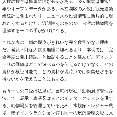
人数の数字は慎重に読む必要がある。公立機関は通常年
報やオープンデータがある。私立園区の人数は観光遊楽
業統計に含まれたり、ニュースや投資情報に断片的に現
れたりするだけだ。透明性そのものが、台湾の動物園を
理解する一つの手がかりになる。
これが表の一部の欄位がきれいな完全数字でない理由
だ。遡及不能な人数を無理に埋めるより、本稿では「完
全年度公開未確認」と標記することを選んだ。ディレク
トリの価値はどこで遊べるかを伝えるだけでなく、どの
資料が検証可能で、どの資料が現時点では保留せざるを
得ないかを伝えることにもある。
もう一つの口径は法規だ。台湾は現在『動物展演管理弁
法』で「展示・表演又は人とのインタラクションを供す
る」動物場所を管理しているため、水族館・レジャー農
場・親子インタラクション館も同一の展演管理文脈に入