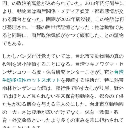
円」の政治的寓意が込められていた。2013年円仔誕生に
より、動物園は両岸関係・メディア娯楽・都市感情が交
わる舞台となった。團團が2022年病没後、この物語は再
び整理され、一種の跨世代記憶となった：牠は動物であ
ると同時に、両岸政治気候がかつて緩和したことの証物
でもある。
しかしパンダだけ覚えていては、台北市立動物園の真の
役割を過小評価することになる。台湾ツキノワグマ・セ
ンザンコウ・石虎・保育研究センターこそが、它と
台湾
生態多様性ホットスポット
を接続する場所だ。特に熱帯
雨林センザンコウ館は、夜行性で恥ずかしがり屋、野外
ではほとんど見られない在来保育類動物を、都会の子供
たちが知る機会を与える主人公にした。台北市立動物園
の「大」さは腹地が広いだけでなく、保育・救傷・教
育・外交象徴といったより多くの重みを常に担わされて