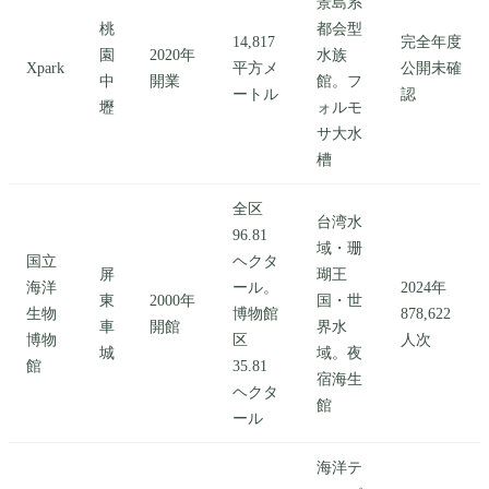
景島系
桃
都会型
14,817
完全年度
園
2020年
水族
Xpark
平方メ
公開未確
中
開業
館。フ
ートル
認
壢
ォルモ
サ大水
槽
全区
台湾水
96.81
域・珊
国立
ヘクタ
屏
瑚王
海洋
ール。
2024年
東
2000年
国・世
生物
博物館
878,622
車
開館
界水
博物
区
人次
城
域。夜
館
35.81
宿海生
ヘクタ
館
ール
海洋テ