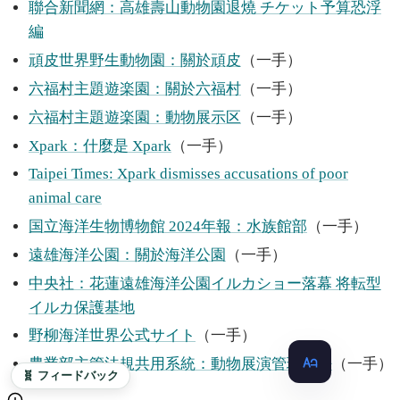
聯合新聞網：高雄壽山動物園退燒 チケット予算恐浮
編
頑皮世界野生動物園：關於頑皮
（一手）
六福村主題遊楽園：關於六福村
（一手）
六福村主題遊楽園：動物展示区
（一手）
Xpark：什麼是 Xpark
（一手）
Taipei Times: Xpark dismisses accusations of poor
animal care
国立海洋生物博物館 2024年報：水族館部
（一手）
遠雄海洋公園：關於海洋公園
（一手）
中央社：花蓮遠雄海洋公園イルカショー落幕 将転型
イルカ保護基地
野柳海洋世界公式サイト
（一手）
農業部主管法規共用系統：動物展演管理弁法
（一手）
🧬 フィードバック