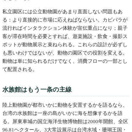
私立園区には公立動物園があまり直面しない問題もあ
る：より直接的に市場に応えねばならない。カピバラが
流行ればインタラクション体験が宣伝重点になり；親子
客が滞在時間を必要とすれば、遊楽施設・飲食・撮影ス
ポットが動物展示と束ねられる。これらの設計が必ずし
も悪いわけではないが、動物の園区での役割を変える。
動物は単に知られるだけでなく、消費フローの一部とし
て配置される。
水族館はもう一条の主線
陸上動物園が都市いかに動物を安置するかを語るなら、
台湾の水族館は一座の島がいかに海を想像するかを語
る。屏東車城の国立海洋生物博物館は2000年開館、全区
96.81ヘクタール、3大常設展示は台湾水域・珊瑚王国・