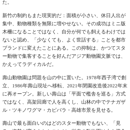
た。
新竹の制約もまた現実的だ：面積が小さい、休日人出が
集中、動物種類を無限に増やせない。その成功はミニ版
木柵になることではなく、自分が何でも飼えるわけでは
ないと認め、「少なくても、よく世話する」ことを都市
ブランドに変えたことにある。この抑制は、かつてスタ
ー動物で集客することを好んだアジア動物園文脈では、
かえってラディカルだ。
壽山動物園は問題を山の中に置いた。1978年西子湾で創
立、1986年壽山現址へ移転、2021年閉園改造後2022年末
に再オープン。新しい壽山は「平面で檻舎を巡る」方式
ではなく、高架回廊で人を高くし、山林の中でテナガザ
ル・ツキノワグマ・カピバラ・高雄市景を見せる。
壽山で最も面白いのはどのスター動物でもない、「見