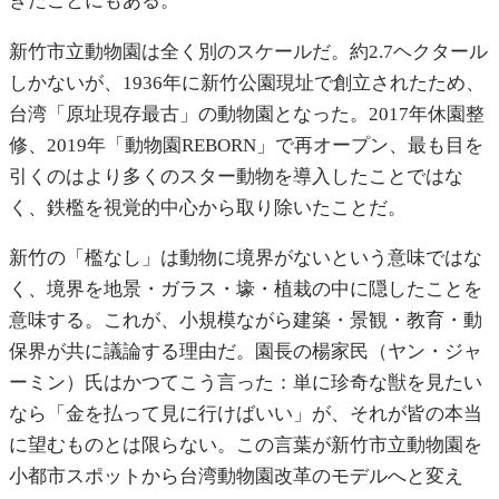
きたことにもある。
新竹市立動物園は全く別のスケールだ。約2.7ヘクタール
しかないが、1936年に新竹公園現址で創立されたため、
台湾「原址現存最古」の動物園となった。2017年休園整
修、2019年「動物園REBORN」で再オープン、最も目を
引くのはより多くのスター動物を導入したことではな
く、鉄檻を視覚的中心から取り除いたことだ。
新竹の「檻なし」は動物に境界がないという意味ではな
く、境界を地景・ガラス・壕・植栽の中に隠したことを
意味する。これが、小規模ながら建築・景観・教育・動
保界が共に議論する理由だ。園長の楊家民（ヤン・ジャ
ーミン）氏はかつてこう言った：単に珍奇な獣を見たい
なら「金を払って見に行けばいい」が、それが皆の本当
に望むものとは限らない。この言葉が新竹市立動物園を
小都市スポットから台湾動物園改革のモデルへと変え