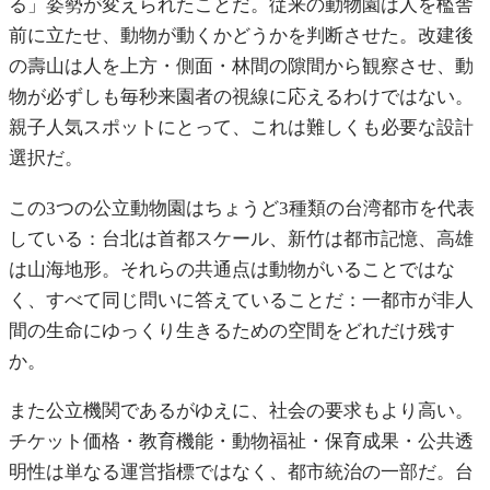
る」姿勢が変えられたことだ。従来の動物園は人を檻舎
前に立たせ、動物が動くかどうかを判断させた。改建後
の壽山は人を上方・側面・林間の隙間から観察させ、動
物が必ずしも毎秒来園者の視線に応えるわけではない。
親子人気スポットにとって、これは難しくも必要な設計
選択だ。
この3つの公立動物園はちょうど3種類の台湾都市を代表
している：台北は首都スケール、新竹は都市記憶、高雄
は山海地形。それらの共通点は動物がいることではな
く、すべて同じ問いに答えていることだ：一都市が非人
間の生命にゆっくり生きるための空間をどれだけ残す
か。
また公立機関であるがゆえに、社会の要求もより高い。
チケット価格・教育機能・動物福祉・保育成果・公共透
明性は単なる運営指標ではなく、都市統治の一部だ。台