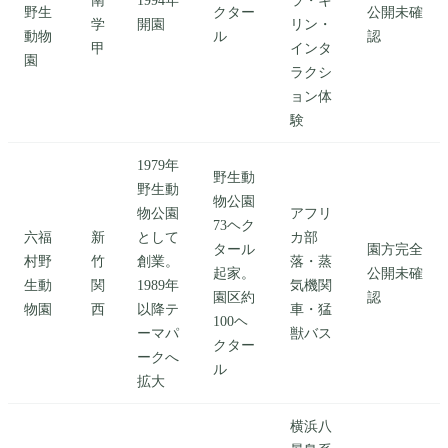
野生
クター
公開未確
学
開園
リン・
動物
ル
認
甲
インタ
園
ラクシ
ョン体
験
1979年
野生動
野生動
物公園
物公園
アフリ
73ヘク
六福
新
として
カ部
タール
園方完全
村野
竹
創業。
落・蒸
起家。
公開未確
生動
関
1989年
気機関
園区約
認
物園
西
以降テ
車・猛
100ヘ
ーマパ
獣バス
クター
ークへ
ル
拡大
横浜八