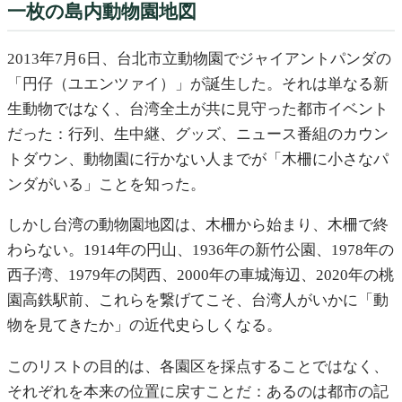
一枚の島内動物園地図
2013年7月6日、台北市立動物園でジャイアントパンダの
「円仔（ユエンツァイ）」が誕生した。それは単なる新
生動物ではなく、台湾全土が共に見守った都市イベント
だった：行列、生中継、グッズ、ニュース番組のカウン
トダウン、動物園に行かない人までが「木柵に小さなパ
ンダがいる」ことを知った。
しかし台湾の動物園地図は、木柵から始まり、木柵で終
わらない。1914年の円山、1936年の新竹公園、1978年の
西子湾、1979年の関西、2000年の車城海辺、2020年の桃
園高鉄駅前、これらを繋げてこそ、台湾人がいかに「動
物を見てきたか」の近代史らしくなる。
このリストの目的は、各園区を採点することではなく、
それぞれを本来の位置に戻すことだ：あるのは都市の記