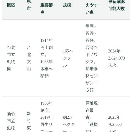
県
最新確認
園区
重要節
規模
えやす
市
可能人数
点
い点
團團・
圓圓・
1914年
圓仔。
台北
台
円山創
台湾ツ
165ヘ
2024年
市立
北
立。
キノワ
クター
2,624,973
動物
文
1986年
グマ。
ル
人次
園
山
木柵へ
熱帯雨
移転
林セン
ザンコ
ウ館
1936年
原址現
創立。
存最
新竹
新
2019年
約2.7
古。
2025年
市立
竹
再生リ
ヘクタ
「鉄檻
702,608
動物
東
ニュー
ール
なし」
人次