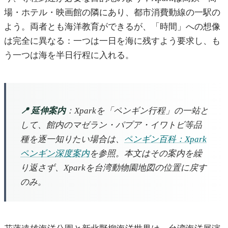
場・ホテル・映画館の隣にあり、都市消費動線の一駅の
よう。両者とも海洋教育ができるが、「時間」への想像
は完全に異なる：一つは一日を海に残すよう要求し、も
う一つは海を半日行程に入れる。
📍 延伸案内
：Xparkを「ペンギン行程」の一站と
して、館内のマゼラン・パプア・イワトビ等品
種を逐一知りたい場合は、
ペンギン百科：Xpark
ペンギン深度案内
を参照。本文はその案内を繰
り返さず、Xparkを台湾動物園地図の位置に戻す
のみ。