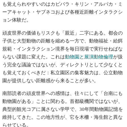
も覚えられやすいのはカピバラ・キリン・アルパカ・ミ
ーアキャット・ヤブネコおよび各種近距離インタラクシ
ョン体験だ。
頑皮世界の価値もリスクも「親近」二字にある。都会の
子供と大型動物の距離を縮める一方で、動物福祉・給餌
規範・インタラクション境界を毎日現場で実行せねばな
らない課題に変えた。これは
動物園と展演動物倫理
が扱
う完全な議論ではないが、ディレクトリとして少なくと
も覚えておくべきだ：私立園区の集客魅力は、公立動物
園が提供しない距離感から来ることが多い。
南部読者の頑皮世界への感情は、往々にして「台南にも
動物園がある」ことに関わる。首都級機関ではないが、
典型的観光コアに属さない学甲で、30年間動物園記憶を
維持してきた。この地方性が、它を木柵・海生館と異な
らせている。