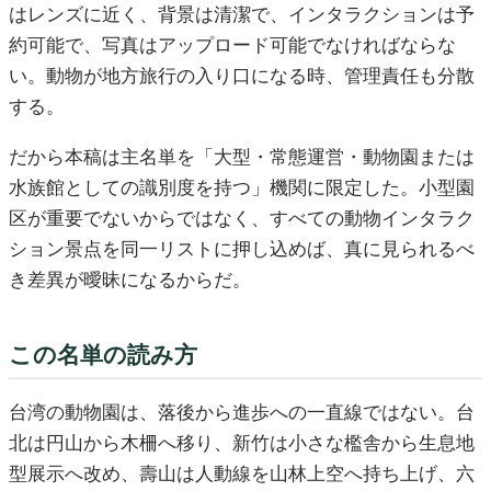
はレンズに近く、背景は清潔で、インタラクションは予
約可能で、写真はアップロード可能でなければならな
い。動物が地方旅行の入り口になる時、管理責任も分散
する。
だから本稿は主名単を「大型・常態運営・動物園または
水族館としての識別度を持つ」機関に限定した。小型園
区が重要でないからではなく、すべての動物インタラク
ション景点を同一リストに押し込めば、真に見られるべ
き差異が曖昧になるからだ。
この名単の読み方
台湾の動物園は、落後から進歩への一直線ではない。台
北は円山から木柵へ移り、新竹は小さな檻舎から生息地
型展示へ改め、壽山は人動線を山林上空へ持ち上げ、六