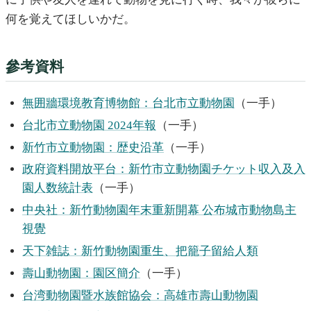
何を覚えてほしいかだ。
參考資料
無囲牆環境教育博物館：台北市立動物園
（一手）
台北市立動物園 2024年報
（一手）
新竹市立動物園：歴史沿革
（一手）
政府資料開放平台：新竹市立動物園チケット収入及入
園人数統計表
（一手）
中央社：新竹動物園年末重新開幕 公布城市動物島主
視覺
天下雑誌：新竹動物園重生、把籠子留給人類
壽山動物園：園区簡介
（一手）
台湾動物園暨水族館協会：高雄市壽山動物園