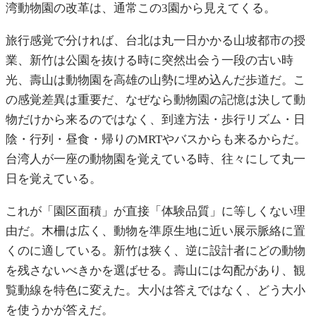
湾動物園の改革は、通常この3園から見えてくる。
旅行感覚で分ければ、台北は丸一日かかる山坡都市の授
業、新竹は公園を抜ける時に突然出会う一段の古い時
光、壽山は動物園を高雄の山勢に埋め込んだ歩道だ。こ
の感覚差異は重要だ、なぜなら動物園の記憶は決して動
物だけから来るのではなく、到達方法・歩行リズム・日
陰・行列・昼食・帰りのMRTやバスからも来るからだ。
台湾人が一座の動物園を覚えている時、往々にして丸一
日を覚えている。
これが「園区面積」が直接「体験品質」に等しくない理
由だ。木柵は広く、動物を準原生地に近い展示脈絡に置
くのに適している。新竹は狭く、逆に設計者にどの動物
を残さないべきかを選ばせる。壽山には勾配があり、観
覧動線を特色に変えた。大小は答えではなく、どう大小
を使うかが答えだ。