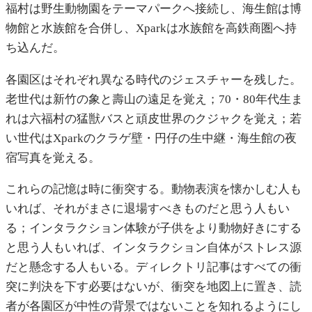
福村は野生動物園をテーマパークへ接続し、海生館は博
物館と水族館を合併し、Xparkは水族館を高鉄商圏へ持
ち込んだ。
各園区はそれぞれ異なる時代のジェスチャーを残した。
老世代は新竹の象と壽山の遠足を覚え；70・80年代生ま
れは六福村の猛獣バスと頑皮世界のクジャクを覚え；若
い世代はXparkのクラゲ壁・円仔の生中継・海生館の夜
宿写真を覚える。
これらの記憶は時に衝突する。動物表演を懐かしむ人も
いれば、それがまさに退場すべきものだと思う人もい
る；インタラクション体験が子供をより動物好きにする
と思う人もいれば、インタラクション自体がストレス源
だと懸念する人もいる。ディレクトリ記事はすべての衝
突に判決を下す必要はないが、衝突を地図上に置き、読
者が各園区が中性の背景ではないことを知れるようにし