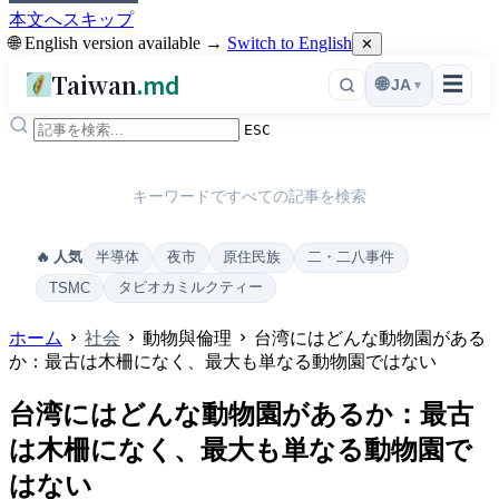
本文へスキップ
🌐 English version available →
Switch to English
✕
Taiwan
.md
☰
🌐
JA
▾
ESC
キーワードですべての記事を検索
半導体
夜市
原住民族
二・二八事件
🔥 人気
タピオカミルクティー
TSMC
ホーム
社会
動物與倫理
台湾にはどんな動物園がある
か：最古は木柵になく、最大も単なる動物園ではない
台湾にはどんな動物園があるか：最古
は木柵になく、最大も単なる動物園で
はない