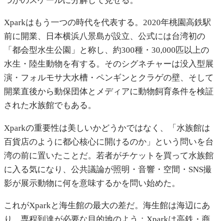
つかのスケールに分解して見せる。
Xparkはもう一つの時代を代表する。2020年桃園高鉄駅
前に開業、日本横浜八景島が設立、公式には台湾初の
「都会型水生公園」と称し、約300種・30,000匹以上の
水生・陸生動物を有する。そのシグネチャーは没入型展
演・フォルモサ大水槽・ペンギンとクラゲの壁、そして
開業直後から動保団体とメディアに動物飼育条件を検証
された水族館でもある。
Xparkの重要性は美しいかどうかではなく、「水族館は
百貨店のように都心核心に開けるのか」という問いを台
湾の前に置いたことだ。若者がチケットを買って水族館
に入る気になり、公共議論が照明・音響・空間・SNS撮
影が展示動物に何を意味するかを問い始めた。
これがXparkと海生館の最大の差だ。海生館は海辺にあ
り、専程到達が必要な目的地のよう；Xparkは高鉄・商