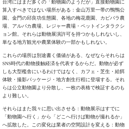
台湾にはまだ多くの「動物園のようだが」直接動物園に
算入すべきではない場所がある：金山万里一帯の鴨鴨公
園、金門の邱良功生態園、各地の梅花鹿園、カピバラ農
場、アルパカ農場、レジャー農場・ペットインタラクシ
ョン館。それらは動物展演許可を持つかもしれないし、
単なる地方観光や農業体験の一部かもしれない。
これらの場所は別途書く価値がある、なぜならそれらは
SNS時代の動物接触経済を代表するからだ。動物が必ず
しも大型檻舎にいるわけではなく、カフェ・芝生・給餌
体験・撮影パッケージ・地方創生行程に登場する。それ
らは公立動物園より分散し、一枚の表格で検証するのも
より難しい。
それらはまた我々に思い出させる：動物展示はすでに
「動物園へ行く」から「どこへ行けば動物が撮れるか」
へ拡散した。この変化は業者の空間設計を変える：動物