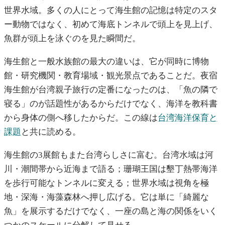
世界水域。多くの人にとって海生館の記憶は特定のスタ
ー動物ではなく、初めて海底トンネルで頭上を見上げ、
魚群が頭上を泳ぐのを見た瞬間だ。
海生館と一般水族館の最大の違いは、它が同時に博物
館・研究機関・教育場域・観光景点であることだ。夜宿
海生館が台湾親子旅行の定番になったのは、「魚の隣で
寝る」のが話題性があるからだけでなく、海洋を教科書
から身体の側へ移したからだ。この線は
台湾海洋保育と
課題
と共に読める。
海生館の3展館もまた台湾らしさに富む。台湾水域は河
川・潮間帯から近海まで語る；珊瑚王国は墾丁熱帯海洋
を歩行可能なトンネルに変える；世界水域は視角を極
地・深海・海藻森林へ押し広げる。它は単に「綺麗な
魚」を展示するだけでなく、一座の島と海の関係をいく