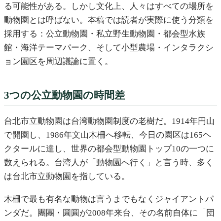
る可能性がある。しかし文化上、人々はすべての場所を
動物園とは呼ばない。本稿では読者が実際に使う分類を
採用する：公立動物園・私立野生動物園・都会型水族
館・海洋テーマパーク、そして小型農場・インタラクシ
ョン園区を周辺議論に置く。
3つの公立動物園の時間差
台北市立動物園は台湾動物園制度の老樹だ。1914年円山
で開園し、1986年文山木柵へ移転、今日の園区は165ヘ
クタールに達し、世界の都会型動物園トップ10の一つに
数えられる。台湾人が「動物園へ行く」と言う時、多く
は台北市立動物園を指している。
木柵で最も有名な動物は言うまでもなくジャイアントパ
ンダだ。團團・圓圓が2008年来台、その名前自体に「団