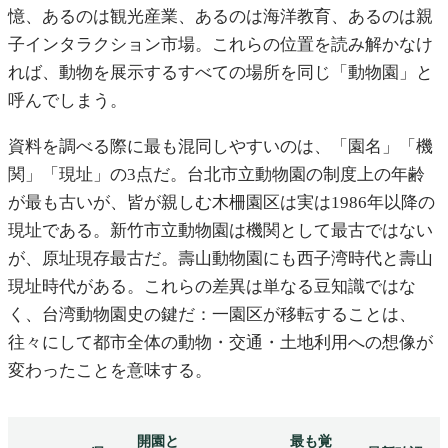
憶、あるのは観光産業、あるのは海洋教育、あるのは親
子インタラクション市場。これらの位置を読み解かなけ
れば、動物を展示するすべての場所を同じ「動物園」と
呼んでしまう。
資料を調べる際に最も混同しやすいのは、「園名」「機
関」「現址」の3点だ。台北市立動物園の制度上の年齢
が最も古いが、皆が親しむ木柵園区は実は1986年以降の
現址である。新竹市立動物園は機関として最古ではない
が、原址現存最古だ。壽山動物園にも西子湾時代と壽山
現址時代がある。これらの差異は単なる豆知識ではな
く、台湾動物園史の鍵だ：一園区が移転することは、
往々にして都市全体の動物・交通・土地利用への想像が
変わったことを意味する。
開園と
最も覚