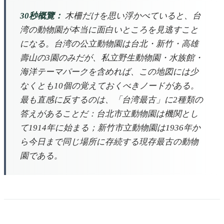
30秒概覽：
木柵だけを思い浮かべていると、台
湾の動物園が本当に面白いところを見逃すこと
になる。台湾の公立動物園は台北・新竹・高雄
壽山の3園のみだが、私立野生動物園・水族館・
海洋テーマパークを含めれば、この地図には少
なくとも10個の覚えておくべきノードがある。
最も直感に反するのは、「台湾最古」に2種類の
答えがあることだ：台北市立動物園は機関とし
て1914年に始まる；新竹市立動物園は1936年か
ら今日まで同じ場所に存続する現存最古の動物
園である。