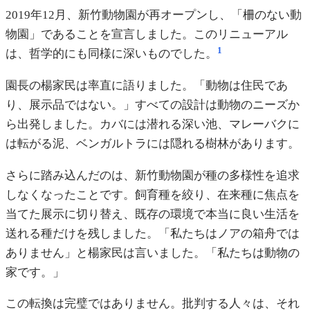
2019年12月、新竹動物園が再オープンし、「柵のない動
物園」であることを宣言しました。このリニューアル
1
は、哲学的にも同様に深いものでした。
園長の楊家民は率直に語りました。「動物は住民であ
り、展示品ではない。」すべての設計は動物のニーズか
ら出発しました。カバには潜れる深い池、マレーバクに
は転がる泥、ベンガルトラには隠れる樹林があります。
さらに踏み込んだのは、新竹動物園が種の多様性を追求
しなくなったことです。飼育種を絞り、在来種に焦点を
当てた展示に切り替え、既存の環境で本当に良い生活を
送れる種だけを残しました。「私たちはノアの箱舟では
ありません」と楊家民は言いました。「私たちは動物の
家です。」
この転換は完璧ではありません。批判する人々は、それ