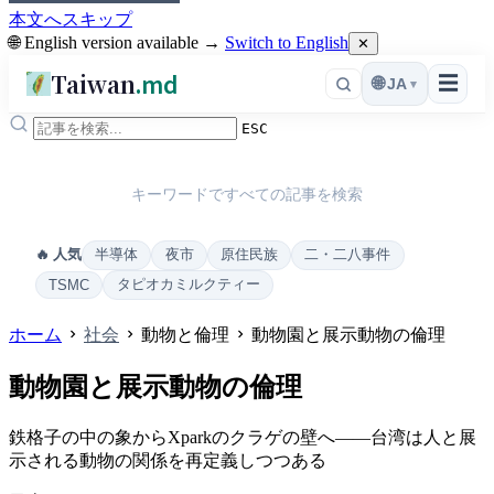
本文へスキップ
🌐 English version available →
Switch to English
✕
Taiwan
.md
☰
🌐
JA
▾
ESC
キーワードですべての記事を検索
半導体
夜市
原住民族
二・二八事件
🔥 人気
タピオカミルクティー
TSMC
ホーム
社会
動物と倫理
動物園と展示動物の倫理
動物園と展示動物の倫理
鉄格子の中の象からXparkのクラゲの壁へ——台湾は人と展
示される動物の関係を再定義しつつある