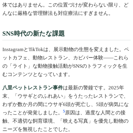
体ではありません。この位置づけが変わらない限り、ど
んなに厳格な管理辦法も対症療法にすぎません。
SNS時代の新たな課題
InstagramとTikTokは、展示動物の生態を変えました。ペ
ットカフェ、動物レストラン、カピバー体験——これら
の「ライト」な動物接触活動がSNSのトラフィックを生
むコンテンツとなっています。
八里ペットレストラン事件
は最新の警鐘です。2025年
末、「ウサギとのふれあい」をうたったレストランで、
わずか数か月の間にウサギ6頭が死亡し、5頭が病気にな
5
ったことが発覚しました。
原因は、過度な人間との接
触、不適切な飼育環境、「映える写真」を優先し動物の
ニーズを無視したことでした。