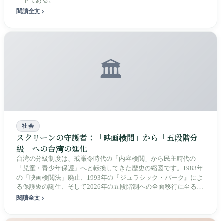
ートである。
閱讀全文
🏛️
社会
スクリーンの守護者：「映画検閲」から「五段階分
級」への台湾の進化
台湾の分級制度は、戒厳令時代の「内容検閲」から民主時代の
「児童・青少年保護」へと転換してきた歴史の縮図です。1983年
の「映画検閲法」廃止、1993年の『ジュラシック・パーク』によ
る保護級の誕生、そして2026年の五段階制への全面移行に至るま
で、本稿は観映の権利と社会的責任に関する長期的な進化を記録
閱讀全文
します。