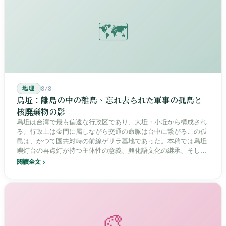
🗺️
地理
8/8
烏坵：離島の中の離島、忘れ去られた軍事の孤島と
核廃棄物の影
烏坵は台湾で最も偏遠な行政区であり、大坵・小坵から構成され
る。行政上は金門に属しながら交通の命脈は台中に繋がるこの孤
島は、かつて国共対峙の前線ゲリラ基地であった。本稿では烏坵
嶼灯台の再点灯が持つ主体性の意義、興化語文化の継承、そして
20年にわたる核廃棄物処分場選定をめぐる住民投票の論争を深く
閱讀全文
分析し、この辺境の島嶼が国家の物語の中で見せる孤独と韌性を
描く。
🎨