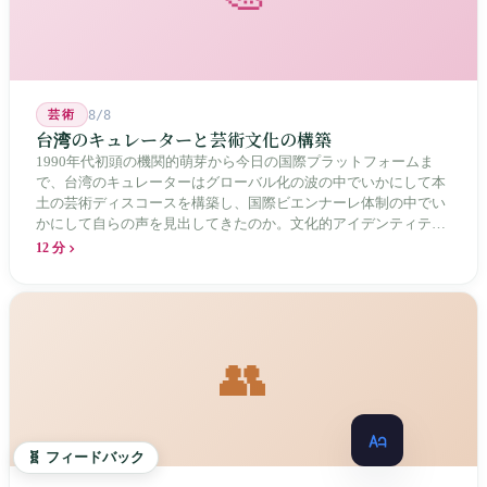
芸術
8/8
台湾のキュレーターと芸術文化の構築
1990年代初頭の機関的萌芽から今日の国際プラットフォームま
で、台湾のキュレーターはグローバル化の波の中でいかにして本
土の芸術ディスコースを構築し、国際ビエンナーレ体制の中でい
かにして自らの声を見出してきたのか。文化的アイデンティティ
と専門的制度の30年にわたる進化の歴史。
12 分
👥
🧬 フィードバック