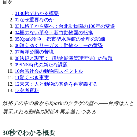
目次
01
30秒でわかる概要
02
なぜ重要なのか
03
鉄格子から森へ：台北動物園の100年の変遷
04
柵のない革命：新竹動物園の転換
05
Xpark論争：都市型水族館の倫理の試練
06
消えゆくサーガス：動物ショーの黄昏
07
海洋公園の苦境
08
法規と現実：《動物展演管理辦法》の課題
09
SNS時代の新たな課題
10
台湾社会の動物園スペクトル
11
驚くべき事実
12
未来：人と動物の関係を再定義する
13
参考資料
鉄格子の中の象からXparkのクラゲの壁へ——台湾は人と
展示される動物の関係を再定義しつある
30秒でわかる概要