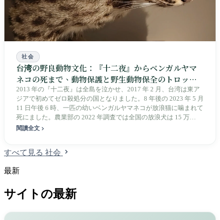
社会
台湾の野良動物文化：『十二夜』からベンガルヤマ
ネコの死まで、動物保護と野生動物保全のトロッコ
問題
2013 年の『十二夜』は全島を泣かせ、2017 年 2 月、台湾は東ア
ジアで初めてゼロ殺処分の国となりました。8 年後の 2023 年 5 月
11 日午後 6 時、一匹の幼いベンガルヤマネコが放浪猫に噛まれて
死にました。農業部の 2022 年調査では全国の放浪犬は 15 万
9697 匹、台湾ベンガルヤマネコ保育協会の自動カメラではベンガ
閱讀全文
ルヤマネコの活動地点の 91% に犬がいることが分かりました。動
物保護と野生動物保全は対立ではありません。この島には、なお
すべて見る 社会
引き受け手のいない命が百万単位で存在します。本稿はどちらか
に立つのではなく、まだ答え切れていない問いについて述べま
最新
す。
サイトの最新