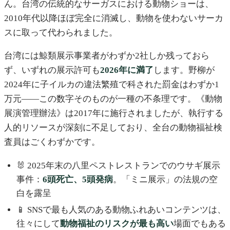
ん。台湾の伝統的なサーガスにおける動物ショーは、
2010年代以降ほぼ完全に消滅し、動物を使わないサーカ
スに取って代わられました。
台湾には鯨類展示事業者がわずか2社しか残っておら
ず、いずれの展示許可も
2026年に満了
します。野柳が
2024年に子イルカの違法繁殖で科された罰金はわずか1
万元——この数字そのものが一種の不条理です。《動物
展演管理辦法》は2017年に施行されましたが、執行する
人的リソースが深刻に不足しており、全台の動物福祉検
査員はごくわずかです。
🐰 2025年末の八里ペストレストランでのウサギ展示
事件：
6頭死亡、5頭発病
。「ミニ展示」の法規の空
白を露呈
📱 SNSで最も人気のある動物ふれあいコンテンツは、
往々にして
動物福祉のリスクが最も高い
場面でもある