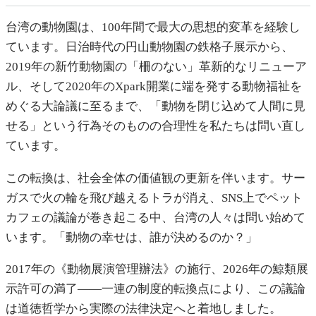
台湾の動物園は、100年間で最大の思想的変革を経験し
ています。日治時代の円山動物園の鉄格子展示から、
2019年の新竹動物園の「柵のない」革新的なリニューア
ル、そして2020年のXpark開業に端を発する動物福祉を
めぐる大論議に至るまで、「動物を閉じ込めて人間に見
せる」という行為そのものの合理性を私たちは問い直し
ています。
この転換は、社会全体の価値観の更新を伴います。サー
ガスで火の輪を飛び越えるトラが消え、SNS上でペット
カフェの議論が巻き起こる中、台湾の人々は問い始めて
います。「動物の幸せは、誰が決めるのか？」
2017年の《動物展演管理辦法》の施行、2026年の鯨類展
示許可の満了——一連の制度的転換点により、この議論
は道徳哲学から実際の法律決定へと着地しました。