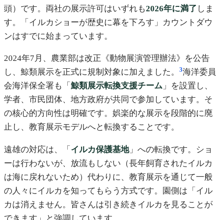
頭）です。両社の展示許可はいずれも
2026年に満了
しま
す。「イルカショーが歴史に幕を下ろす」カウントダウ
ンはすでに始まっています。
2024年7月、農業部は改正《動物展演管理辦法》を公告
3
し、鯨類展示を正式に規制対象に加えました。
海洋委員
会海洋保全署も「
鯨類展示転換支援チーム
」を設置し、
学者、市民団体、地方政府が共同で参加しています。そ
の核心的方向性は明確です。娯楽的な展示を段階的に廃
止し、教育展示モデルへと転換することです。
遠雄の対応は、「
イルカ保護基地
」への転換です。ショ
ーは行わないが、放流もしない（長年飼育されたイルカ
は海に戻れないため）代わりに、教育展示を通じて一般
の人々にイルカを知ってもらう方式です。園側は「イル
カは消えません。皆さんは引き続きイルカを見ることが
できます」と強調しています。