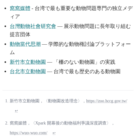
窩窩媒體
- 台湾で最も重要な動物問題専門の独立メデ
ィア
台灣動物社會研究會
— 展示動物問題に長年取り組む
提言団体
動物當代思潮
— 学際的な動物権討論プラットフォー
ム
新竹市立動物園
— 「柵のない動物園」の実践
台北市立動物園
— 台湾で最も歴史のある動物園
新竹市立動物園，〈動物園改造理念〉，
https://zoo.hccg.gov.tw/
↩
窩窩媒體，〈Xpark 開幕後の動物福利爭議深度調查〉，
https://wuo-wuo.com/
↩