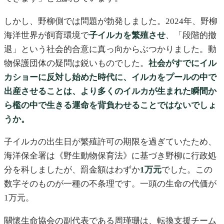
しかし、野柳側では問題が勃発しました。2024年、野柳
海洋世界が飼育環境で
子イルカを繁殖させ
、「段階的撤
退」という社会的合意に真っ向からぶつかりました。動
物保護団体の疑問は鋭いものでした。
社会がすでにイル
カショーに反対し始めた時代に、イルカをプールの中で
出産させることは、より多くのイルカが生まれた瞬間か
ら檻の中で生きる運命を背負わせることではないでしょ
うか。
子イルカの出生日が繁殖許可の期限を過ぎていたため、
海洋保全署は《野生動物保育法》に基づき野柳に行政処
分を科しましたが、罰金額はわずか
1万元
でした。この
数字そのものが一種の不条理です。一頭の生命の代価が
1万元。
關懷生命協会の副代表である周瑾珊は、転換支援チーム