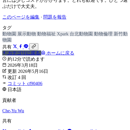
営には少しコストがかかります。どれも歓迎です。ひとつ選
ぶだけで大丈夫。
このページを編集
·
問題を報告
タグ
動物園
展示動物
動物福祉
Xpark
台北動物園
動物倫理
新竹動
物園
共有
カテゴリに戻る
ホームに戻る
約12分で読めます
2026年3月18日
更新 2026年5月16日
改訂 4 回
コミット cf90406
日本語
貢献者
Che-Yu Wu
共有