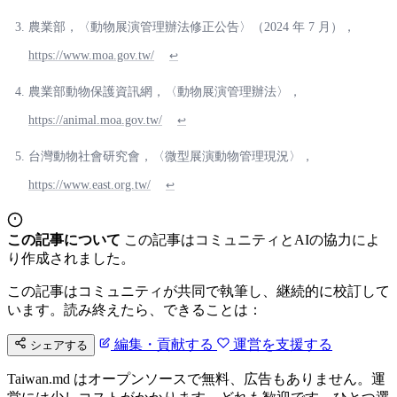
農業部，〈動物展演管理辦法修正公告〉（2024 年 7 月），
https://www.moa.gov.tw/
↩
農業部動物保護資訊網，〈動物展演管理辦法〉，
https://animal.moa.gov.tw/
↩
台灣動物社會研究會，〈微型展演動物管理現況〉，
https://www.east.org.tw/
↩
この記事について
この記事はコミュニティとAIの協力によ
り作成されました。
この記事はコミュニティが共同で執筆し、継続的に校訂して
います。読み終えたら、できることは：
編集・貢献する
運営を支援する
シェアする
Taiwan.md はオープンソースで無料、広告もありません。運