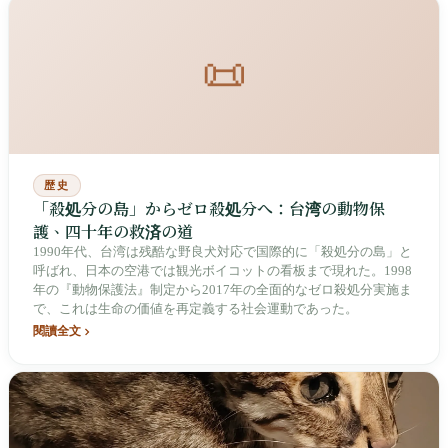
📜
歴史
「殺処分の島」からゼロ殺処分へ：台湾の動物保
護、四十年の救済の道
1990年代、台湾は残酷な野良犬対応で国際的に「殺処分の島」と
呼ばれ、日本の空港では観光ボイコットの看板まで現れた。1998
年の『動物保護法』制定から2017年の全面的なゼロ殺処分実施ま
で、これは生命の価値を再定義する社会運動であった。
閱讀全文