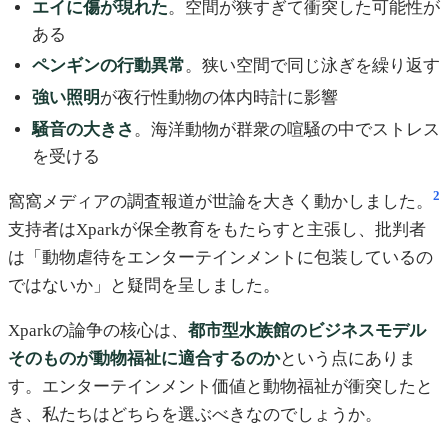
エイに傷が現れた
。空間が狭すぎて衝突した可能性が
ある
ペンギンの行動異常
。狭い空間で同じ泳ぎを繰り返す
強い照明
が夜行性動物の体内時計に影響
騒音の大きさ
。海洋動物が群衆の喧騒の中でストレス
を受ける
2
窩窩メディアの調査報道が世論を大きく動かしました。
支持者はXparkが保全教育をもたらすと主張し、批判者
は「動物虐待をエンターテインメントに包装しているの
ではないか」と疑問を呈しました。
Xparkの論争の核心は、
都市型水族館のビジネスモデル
そのものが動物福祉に適合するのか
という点にありま
す。エンターテインメント価値と動物福祉が衝突したと
き、私たちはどちらを選ぶべきなのでしょうか。