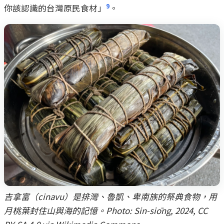
9
你該認識的台灣原民食材」
。
吉拿富（cinavu）是排灣、魯凱、卑南族的祭典食物，用
月桃葉封住山與海的記憶。Photo: Sin-siōng, 2024, CC