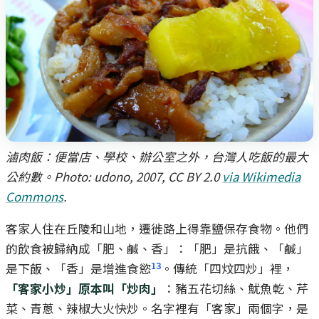
滷肉飯：便當店、學校、辦公室之外，台灣人吃飯的最大
公約數。Photo: udono, 2007, CC BY 2.0
via Wikimedia
Commons
.
客家人住在丘陵和山地，遷徙路上得靠鹽保存食物。他們
的飲食被歸納成「肥、鹹、香」：「肥」是抗餓、「鹹」
13
是下飯、「香」是增進食慾
。傳統「四炆四炒」裡，
「客家小炒」原本叫「炒肉」
：豬五花切絲、魷魚乾、芹
菜、青蔥、辣椒大火快炒。名字裡有「客家」兩個字，是