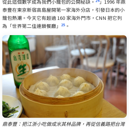
24
從此這個數字成為我們小籠包的公開秘訣。
」1996 年鼎
泰豐在東京新宿高島屋開第一家海外分店，引發日本的小
籠包熱潮。今天它有超過 160 家海外門市，CNN 把它列
25
為「世界第二佳連鎖餐廳」
。
鼎泰豐：把江浙小吃做成米其林品牌，再從信義路把台灣