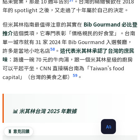
結束營業，那是 10 週年告別
。台灣的精緻餐飲在 2018
年的 spotlight 之後，又走過了十年屬於自己的決定。
但米其林指南最值得注意的其實在
Bib Gourmand 必比登
推介
這個獎項，它專門表彰「價格親民的好食堂」。台南
單一城市就有 31 家 2024 年 Bib Gourmand 入選餐廳，
58
許多是當地小吃名店
。
這代表米其林承認了台灣的庶民
味
：路邊一碗 70 元的牛肉湯，跟一個米其林星級的廚房
可以平起平坐。CNN 直接稱台南為「Taiwan's food
59
capital」（台灣的美食之都）
。
📊 米其林台灣 2025 年數據
🧬 意見回饋