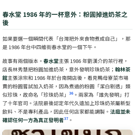
春水堂 1986 年的一杯意外：粉圓掉進奶茶之
後
如果要選一個瞬間代表「台灣把外來食物煮成自己」，那
是 1986 年台中四維街春水堂的一個下午。
故事有兩個版本。
春水堂
主張 1986 年劉漢介的茶行裡，
店長林秀慧把粉圓加進奶茶，意外發明珍珠奶茶；
翰林茶
館
主張涂宗和 1986 年於台南開店後，看見鴨母寮菜市場
賣的粉圓嘗試加入奶茶，因為煮過的粉圓「潔白剔透」類
36
似珍珠，故命名「珍珠奶茶」
。兩家為「誰先發明」打
了十年官司。法院最後認定年代久遠加上珍珠奶茶屬新型
飲料、不是專利產品，因此任何店家都能調製。
法庭並未
37
確認任何一方為真正發明者
。