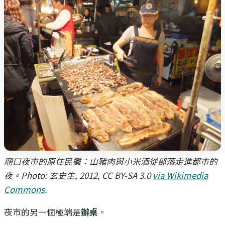
廟口夜市的原住民攤：山豬肉與小米酒從部落走進都市的
夜。Photo: 玄史生, 2012, CC BY-SA 3.0
via Wikimedia
Commons
.
夜市的另一個極端是
辦桌
。