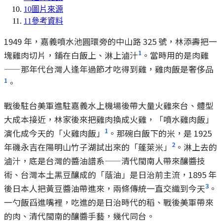
10
圖片來源
11
參考資料
1949 年，嘉義噴水池圓環旁的中山路 325 號，林添壽把一
1
塊雞肉切片，鋪在白飯上、淋上滷汁
。當時用的是肉雞
——那年代台灣人逢年過節才吃得到雞，雞肉飯是奢侈品
1
。
戰後駐台美軍進駐嘉義水上機場後帶大量火雞來台、體型
大成本接近，林家後來把雞肉換成火雞，「噴水雞肉飯」
1
演化成今天的「火雞肉飯」
。那碗白飯下的米，是 1925
2
年磯永吉在陽明山竹子湖試出來的「蓬萊米」
。淋上去的
滷汁，底是台灣的醬油譜系——清代閩南人帶來釀醬技
術、台灣本土黑豆釀成的「蔭油」是日治前主流，1895 年
3
後日本人把黃豆醬油帶進來，兩條傳統一直交織到今天
。
一勺飯舀進嘴裡，吃進的是日治時代的稻、戰後美軍帶來
的肉、清代閩南的釀醬手藝，幾代同台。