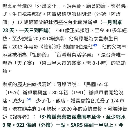
辦桌是台灣的「外燴文化」，婚喜慶、廟會節慶、喪葬儀
式、生日祝壽都辦。國寶級總舖師林明燦（外號「阿燦
師」）12 歲跟著父親林添盛在台北南港辦桌（
一月辦桌
28 天、一天三到四場
），40 歲正式接班，至今 40 多年經
驗、至少辦過 20,000 場辦桌。他曾應邀為泰皇辦生日
49
宴，2013 年電影《總舖師》的顧問也是他
。他的父親林
添盛被稱為「祖師爺」「台灣辦桌活字典」，是台灣唯一
辦過「天子宴」（祭玉皇大帝的盛宴，需 8 小時）的總舖
師。
辦桌的歷史曲線很清晰：阿燦師說，「民國 65 年
（1976）辦桌最興盛，80 年初（1991）辦桌風氣開始沒
50
落、減少」
。少子化、飯店、婚宴會館各瓜分了 1/4 市
場，現在辦桌剩 1/4 規模。2020 年的疫情更慘。阿燦師告
訴《報導者》：
「外燴辦桌桌數從農曆年至今，至少縮水
9 成。921 傷到（外燴）一點，SARS 傷到一半以上，今