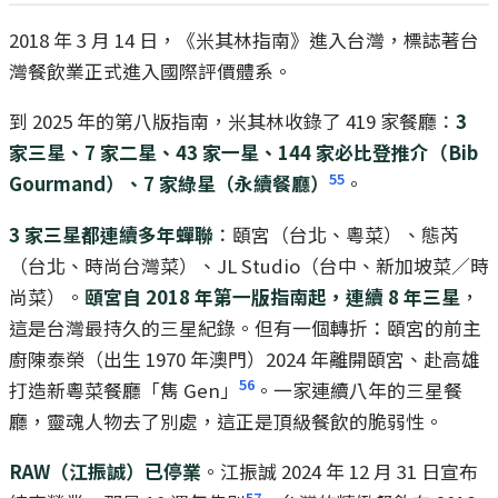
2018 年 3 月 14 日，《米其林指南》進入台灣，標誌著台
灣餐飲業正式進入國際評價體系。
到 2025 年的第八版指南，米其林收錄了 419 家餐廳：
3
家三星、7 家二星、43 家一星、144 家必比登推介（Bib
55
Gourmand）、7 家綠星（永續餐廳）
。
3 家三星都連續多年蟬聯
：頤宮（台北、粵菜）、態芮
（台北、時尚台灣菜）、JL Studio（台中、新加坡菜／時
尚菜）。
頤宮自 2018 年第一版指南起，連續 8 年三星
，
這是台灣最持久的三星紀錄。但有一個轉折：頤宮的前主
廚陳泰榮（出生 1970 年澳門）2024 年離開頤宮、赴高雄
56
打造新粵菜餐廳「雋 Gen」
。一家連續八年的三星餐
廳，靈魂人物去了別處，這正是頂級餐飲的脆弱性。
RAW（江振誠）已停業
。江振誠 2024 年 12 月 31 日宣布
57