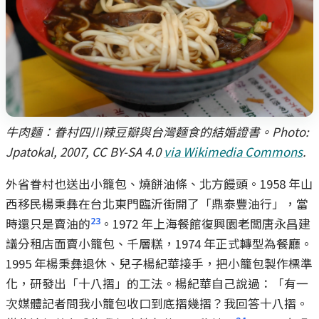
牛肉麵：眷村四川辣豆瓣與台灣麵食的結婚證書。Photo:
Jpatokal, 2007, CC BY-SA 4.0
via Wikimedia Commons
.
外省眷村也送出小籠包、燒餅油條、北方饅頭。1958 年山
西移民楊秉彝在台北東門臨沂街開了「鼎泰豐油行」，當
23
時還只是賣油的
。1972 年上海餐館復興園老闆唐永昌建
議分租店面賣小籠包、千層糕，1974 年正式轉型為餐廳。
1995 年楊秉彝退休、兒子楊紀華接手，把小籠包製作標準
化，研發出「十八摺」的工法。楊紀華自己說過：「有一
次媒體記者問我小籠包收口到底摺幾摺？我回答十八摺。