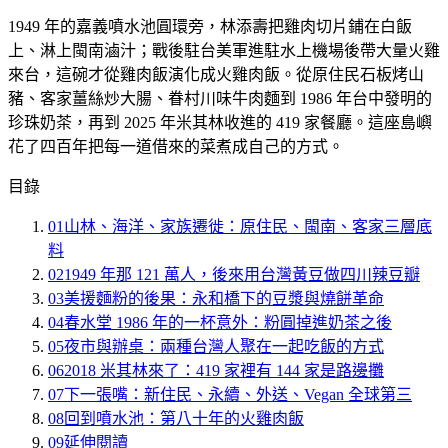
1949 年的嘉義噴水池圓環旁，林添壽把雞肉切片鋪在白飯
上、淋上閩南滷汁；戰後駐台美軍進駐水上機場後帶大量火雞
來台，這碗才從雞肉飯演化成火雞肉飯。從原住民石板烤山
豬、客家薑絲炒大腸、眷村川味牛肉麵到 1986 年台中發明的
珍珠奶茶，再到 2025 年米其林收進的 419 家餐廳。這座島嶼
花了四百年把每一道借來的菜煮成自己的方式。
目錄
01
山林、海洋、家族遷徙：原住民、閩南、客家三層底
料
02
1949 年那 121 萬人，後來用台灣黃豆做四川辣豆瓣
03
美援麵粉的後果：永和橋下的豆漿與燒餅革命
04
春水堂 1986 年的一杯意外：粉圓掉進奶茶之後
05
夜市與辦桌：兩種台灣人聚在一起吃飯的方式
06
2018 米其林來了：419 家裡有 144 家是路邊攤
07
下一張嘴：新住民、永續、外送、Vegan 全球第三
08
回到噴水池：第八十年的火雞肉飯
09
延伸閱讀