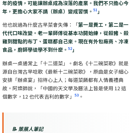
年的疫情，可能讓辦桌成為沒落的產業。我們不只擔心今
51
年，更擔心大家不請（辦桌）變成習慣。
」
他也說過為什麼古早菜會失傳：「
第一是費工，第二是一
代代口味改變。老一輩師傅從基本功開始練，從殺豬、殺
雞到甜點的布丁、蛋糕都自己來。現在有外包廠商、冷凍
52
食品，廚師學徒學不到什麼。
」
辦桌一桌通常上「十二道菜」。劇名《十二碗菜歌》就是
源自台灣古早唸歌《最新十二碗菜歌》，原曲是女子細心
安排「辦桌宴」招待心上人；每道菜餚都有人情義禮典
故。阿燦師說，「中國的天文學及曆法上皆是使用 12 這
53
個數字，12 也代表吉利的數字」
。
📝 策展人筆記