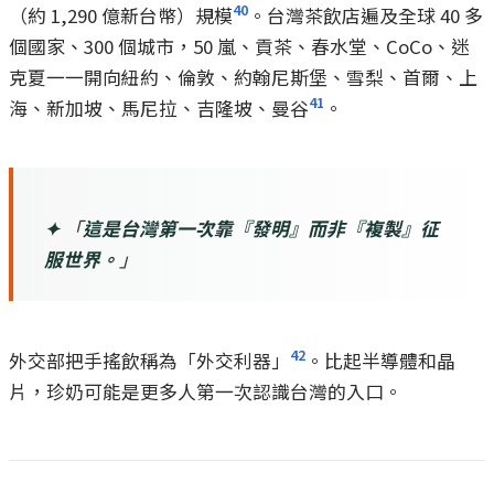
40
（約 1,290 億新台幣）規模
。台灣茶飲店遍及全球 40 多
個國家、300 個城市，50 嵐、貢茶、春水堂、CoCo、迷
克夏一一開向紐約、倫敦、約翰尼斯堡、雪梨、首爾、上
41
海、新加坡、馬尼拉、吉隆坡、曼谷
。
✦
「
這是台灣第一次靠『發明』而非『複製』征
服世界。
」
42
外交部把手搖飲稱為「外交利器」
。比起半導體和晶
片，珍奶可能是更多人第一次認識台灣的入口。