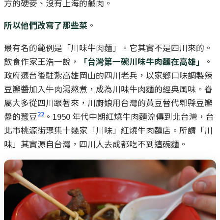
方的硬麥、沒有上海的鹹肉。
所以他們改寫了那些菜
。
最有名的範例是「川味牛肉麵」。它其實不是四川來的。
飲食作家王浩一說，
「台灣第一碗川味牛肉麵在高雄」
。
政府遷台後駐紮高雄岡山的四川老兵，以家鄉口味調製辣
豆瓣醬加入牛肉湯熬煮，成為川味牛肉麵的經典風味。眷
屬大多從四川跟著來，川廚娘用台灣的黃豆替代郫縣豆瓣
22
醬的蠶豆
。1950 年代中期紅燒牛肉麵流傳到北台灣，台
北市桃源街聚集十幾家「川味」紅燒牛肉麵店。所謂「川
味」其實源自台灣，四川人去成都吃不到這碗麵。