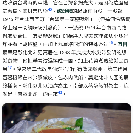
功收復台灣時的軍糧。它在台灣發揚光大，是因為這座島
45
是海島、養蚵業興盛
。
鹹酥雞
的起源有兩派：一派說
1975 年台北西門町「台灣第一家鹽酥雞」（但這個名稱實
際上是一間調味粉批發商）、一派說 1979 年台南西門路
與友愛街口「友愛鹽酥雞」開始將大塊美式炸雞切小塊串
46
炸並撒上胡椒鹽，再加上九層塔同炸的特殊香氣
。
肉圓
最早是彰化北斗范萬居在 1898 年戊戌大水災時發明的賑
災食物：他把蕃薯浸濕揉成一團，加上花菜煮熟給災民食
47
用
。後來第二代改良油炸並加竹筍做成鹹食，第三代用
蕃薯粉跟在來米漿做皮、包赤肉做餡，奠定北斗肉圓的最
終樣貌。彰化以北以油炸為主，南部以蒸籠蒸製為主，這
48
就是「南蒸北炸」的由來
。