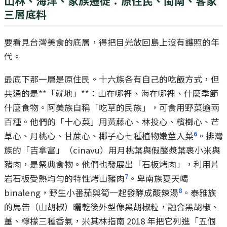
山林、海洋、家族遷徙：原住民、閩南、客家
三層底料
要看見台灣美食的底層，得把目光放回島上沒有護照的年
代。
最底下那一層是原住民。十六族各有自己的吃飯方式，但
共通的是**「就地」**：山在哪裡、海在哪裡、什麼季節
什麼食物。阿美族自稱「吃草的民族」，可食用野菜逾兩
百種。他們的「十心菜」用黃藤心、林投心、檳榔心、芒
6
草心、月桃心、甘蔗心、椰子心七種植物嫩莖入菜
。排灣
族的「吉拿富」（cinavu）用月桃葉與假酸漿葉裹小米與
豬肉，是祭典食物。他們也發展出「石板烤肉」，利用片
7
岩石板受熱均勻的特性烤山豬肉
。卑南族夏天喝
8
binaleng，野生小番茄與筍一起發酵成酸辣湯
。泰雅族
的馬告（山胡椒）曬乾後外型像黑胡椒粒，融合黑胡椒、
薑、檸檬三種香氣，米其林指南 2018 年把它列進「五個