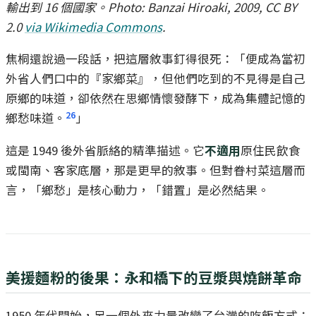
輸出到 16 個國家。Photo: Banzai Hiroaki, 2009, CC BY
2.0
via Wikimedia Commons
.
焦桐還說過一段話，把這層敘事釘得很死：「便成為當初
外省人們口中的『家鄉菜』，但他們吃到的不見得是自己
原鄉的味道，卻依然在思鄉情懷發酵下，成為集體記憶的
26
鄉愁味道。
」
這是 1949 後外省脈絡的精準描述。它
不適用
原住民飲食
或閩南、客家底層，那是更早的敘事。但對眷村菜這層而
言，「鄉愁」是核心動力，「錯置」是必然結果。
美援麵粉的後果：永和橋下的豆漿與燒餅革命
1950 年代開始，另一個外來力量改變了台灣的吃飯方式：