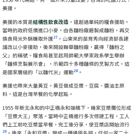
美援。
美援的本質是
結構性飲食改造
，遠超過單純的糧食援助。
當時的政府低價進口小麥，由各麵粉廠磨製成麵粉，再交
27
換食用米外銷賺取外匯
。山東來的苗育秀向經濟部長建
議改以小麥援助，後來開設聯華麵粉廠，贏得「麵粉之
父」的稱號。糧食局甚至起用師範大學家政系學生舉辦
「麵條烹製展示會」，示範四十多種麵條的烹製方式。這
28
是國家層級的「以麵代米」運動
。
美援也帶來大量黃豆。黃豆做成豆漿、豆腐、醬油主原
料，這是台灣早餐的化學起點。
1955 年新北永和的中正橋永和端橋下，幾家豆漿攤位形成
「豆漿大王」聚落。當時中正橋進行多次修建工程，工人
們上工前吃豆漿當早餐，完工後分享，使豆漿店開始流行
29
。後來「永和豆漿」變成一種通用名詞，任何一家二十