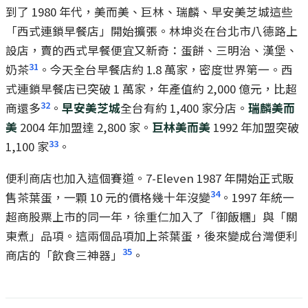
到了 1980 年代，美而美、巨林、瑞麟、早安美芝城這些
「西式連鎖早餐店」開始擴張。林坤炎在台北市八德路上
設店，賣的西式早餐便宜又新奇：蛋餅、三明治、漢堡、
31
奶茶
。今天全台早餐店約 1.8 萬家，密度世界第一。西
式連鎖早餐店已突破 1 萬家，年產值約 2,000 億元，比超
32
商還多
。
早安美芝城
全台有約 1,400 家分店。
瑞麟美而
美
2004 年加盟達 2,800 家。
巨林美而美
1992 年加盟突破
33
1,100 家
。
便利商店也加入這個賽道。7-Eleven 1987 年開始正式販
34
售茶葉蛋，一顆 10 元的價格幾十年沒變
。1997 年統一
超商股票上市的同一年，徐重仁加入了「御飯糰」與「關
東煮」品項。這兩個品項加上茶葉蛋，後來變成台灣便利
35
商店的「飲食三神器」
。