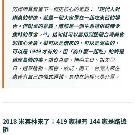
阿燦師其實留下一個更核心的定義：
「現代人對
辦桌的想像，就是一個大家聚在一起吃東西的場
合。但辦桌的意義，應該是一個生命禮俗或時令
54
歲時的聚會。
」
這句話可以套用到整個台灣美食
的核心矛盾。菜可以是借來的、可以是混血的、
可以是 1949 才有的，但
「為什麼一起吃」始終是
這座島嶼的事
。婚喪喜慶、神明生日、祖先忌
日、選舉造勢、廟會、收成、開工，台灣人聚在
桌邊有自己的儀式邏輯。食物在這裡只是介質。
2018 米其林來了：419 家裡有 144 家是路邊
攤