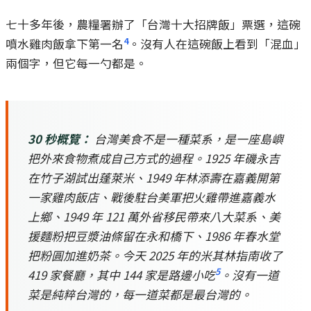
七十多年後，農糧署辦了「台灣十大招牌飯」票選，這碗
4
噴水雞肉飯拿下第一名
。沒有人在這碗飯上看到「混血」
兩個字，但它每一勺都是。
30 秒概覽：
台灣美食不是一種菜系，是一座島嶼
把外來食物煮成自己方式的過程。1925 年磯永吉
在竹子湖試出蓬萊米、1949 年林添壽在嘉義開第
一家雞肉飯店、戰後駐台美軍把火雞帶進嘉義水
上鄉、1949 年 121 萬外省移民帶來八大菜系、美
援麵粉把豆漿油條留在永和橋下、1986 年春水堂
把粉圓加進奶茶。今天 2025 年的米其林指南收了
5
419 家餐廳，其中 144 家是路邊小吃
。沒有一道
菜是純粹台灣的，每一道菜都是最台灣的。