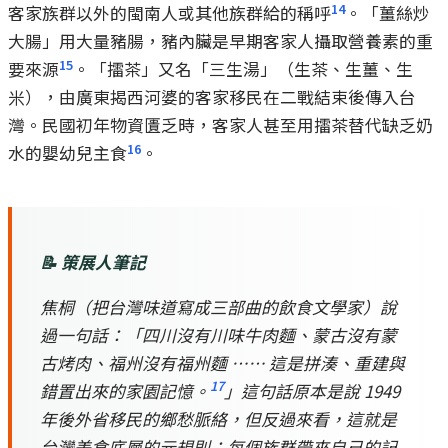
14
客家族群以外的閩南人或其他族群給的稱呼
。「薑絲炒
大腸」用大量豬腸，豬內臟是早期客家人攝取營養素的重
15
要來源
。「擂茶」又名「三生湯」（生茶、生薑、生
米），由廣東揭西河婆的客家移民在二戰結束後傳入台
灣。民國初年物資匱乏時，客家人甚至用擂茶替代缺乏奶
16
水的嬰幼兒主食
。
📝 策展人筆記
焦桐（把台灣味道寫成三部曲的飲食文學家）說
過一句話：「四川沒有川味牛肉麵、蒙古沒有蒙
古烤肉、福州沒有福州麵 …… 這是拼湊、重建與
17
錯置出來的家園記憶。
」這句話原本是說 1949
年後外省移民的鄉愁脈絡，但反過來看，這就是
台灣美食底層的元規則：每個族群帶來自己的記