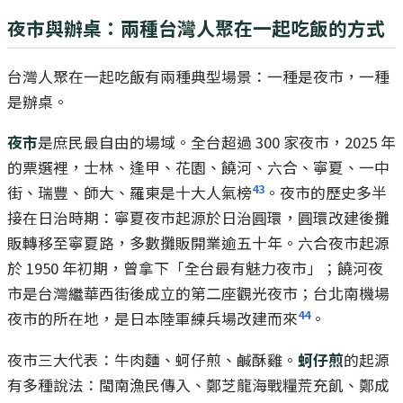
夜市與辦桌：兩種台灣人聚在一起吃飯的方式
台灣人聚在一起吃飯有兩種典型場景：一種是夜市，一種
是辦桌。
夜市
是庶民最自由的場域。全台超過 300 家夜市，2025 年
的票選裡，士林、逢甲、花園、饒河、六合、寧夏、一中
43
街、瑞豐、師大、羅東是十大人氣榜
。夜市的歷史多半
接在日治時期：寧夏夜市起源於日治圓環，圓環改建後攤
販轉移至寧夏路，多數攤販開業逾五十年。六合夜市起源
於 1950 年初期，曾拿下「全台最有魅力夜市」；饒河夜
市是台灣繼華西街後成立的第二座觀光夜市；台北南機場
44
夜市的所在地，是日本陸軍練兵場改建而來
。
夜市三大代表：牛肉麵、蚵仔煎、鹹酥雞。
蚵仔煎
的起源
有多種說法：閩南漁民傳入、鄭芝龍海戰糧荒充飢、鄭成