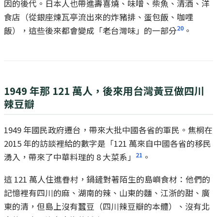
因的後代。日本人也帶進壽喜燒、味噌、柴魚、清酒、洋
食店（從銀座煉瓦亭流出來的炸豬排、蛋包飯、咖哩
20
飯），這些後來都會變成「老台灣味」的一部分
。
1949 年那 121 萬人，後來用台灣黃豆做四川
辣豆瓣
1949 年國民政府遷台，帶來大批中國各省的軍民。焦桐在
2015 年的訪談裡給的數字是「121 萬來自中國各省的移民
21
湧入，帶來了中華料理的 8 大菜系」
。
這 121 萬人住進眷村，鍋鏟對著陌生的島嶼食材：他們的
記憶裡有四川的麻、湖南的辣、山東的麵、江浙的甜、廣
東的清，但島上沒有蠶豆（四川辣豆瓣的本體）、沒有北