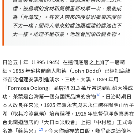
憶，被島嶼的食材和氣候重新校準一次，最後成
為「台灣味」。客家人帶來的酸菜跟廣東的酸菜
不太一樣；閩南人帶來的醬油跟福建的醬油也不
太一樣。地理不是布景，地理會回頭改變食物。
日治五十年（1895-1945）在這個底層之上加了一層精
細。1865 年蘇格蘭商人陶德（John Dodd）已經把烏龍
茶苗從福建安溪引進淡水、三峽、大溪，1869 年用
「Formosa Oolong」品牌把 21.3 萬斤茶送到紐約大獲成
18
功。茶葉是台灣第一個有國際品牌的食物
。日治時期日
本人改良在來米，1925 年磯永吉與末永仁選在陽明山竹子
湖（取其冷涼氣候）培育稻種，1926 年總督伊澤多喜男在
台北鐵道飯店的「大日本米穀會」上把「中村種」正式命
19
名為「蓬萊米」
。今天你碗裡的白飯，幾乎都是這條基