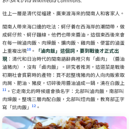
BY-SA 4.0 via Wikimedia Commons.
往上一層是清代從福建、廣東渡海來的閩南人和客家人。
閩南人帶來海口邊的吃法：蚵仔養在西海岸的潮間帶，做
成蚵仔煎、蚵仔麵線。他們也帶來醬油，這個東西後來會
在每一碗滷肉飯、肉燥飯、爌肉飯、雞肉飯、便當的滷蛋
10
上重複出現
。
「滷肉飯」這個詞，要到戰後才正式出
現
：清代和日治時代的閩南語辭典裡只有「鹵肉」（醬油
滷豬肉），沒有「鹵肉飯」。研究者推測，這道菜是戰後
初期社會貧窮時的產物：買不起整塊豬肉的人向肉販索取
肉屑、肥油、豬皮，切碎後用醬油滷成一鍋，澆在白飯上
11
。它走南北的時候還會換名字：北部叫滷肉飯，南部叫
肉燥飯。整塊三層肉配白飯，北部叫焢肉飯，教育部正字
12
寫「炕肉飯」
。