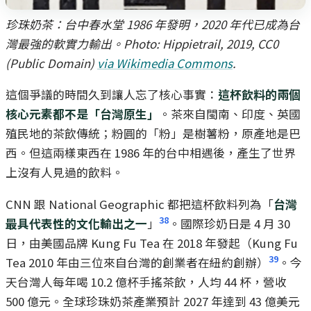
珍珠奶茶：台中春水堂 1986 年發明，2020 年代已成為台
灣最強的軟實力輸出。Photo: Hippietrail, 2019, CC0
(Public Domain)
via Wikimedia Commons
.
這個爭議的時間久到讓人忘了核心事實：
這杯飲料的兩個
核心元素都不是「台灣原生」
。茶來自閩南、印度、英國
殖民地的茶飲傳統；粉圓的「粉」是樹薯粉，原產地是巴
西。但這兩樣東西在 1986 年的台中相遇後，產生了世界
上沒有人見過的飲料。
CNN 跟 National Geographic 都把這杯飲料列為「
台灣
38
最具代表性的文化輸出之一
」
。國際珍奶日是 4 月 30
日，由美國品牌 Kung Fu Tea 在 2018 年發起（Kung Fu
39
Tea 2010 年由三位來自台灣的創業者在紐約創辦）
。今
天台灣人每年喝 10.2 億杯手搖茶飲，人均 44 杯，營收
500 億元。全球珍珠奶茶產業預計 2027 年達到 43 億美元