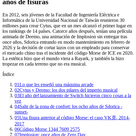
años de fisuras
En 2012, seis jóvenes de la Facultad de Ingeniería Eléctrica e
Informática de la Universidad Nacional de Taiwán reunieron 30
millones para crear Cytus, que en un mes alcanzó el primer lugar en
los rankings de 14 países. Catorce años después, tenían una película
animada de Deemo, una animación de Implosion sin entregar tras
once años, Sdorica entrando en modo mantenimiento en febrero de
2026 y la decisión de cortar lazos con un empleado para conservar
el mercado chino tras el incidente del código Morse de ICE en 2020.
La estética hizo que el mundo viera a Rayark, y también la hizo
tropezar en cada terreno que no era musical.
Índice
01
Lo que les enseñó una máquina arcade
02
Cytus y Deemo: los dos pilares del imperio musical
03
El año del lanzamiento de Switch hicieron cinco cosas a la
vez
04
Salir de la zona de confort: los ocho años de Sdorica -
sunset-
05
Una fisura anterior al código Morse: el caso VK克, 2014-
2017
06
Código Morse 1344 7609 2575
07
Implosion: once años de Zero Day