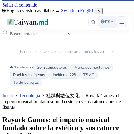
Saltar al contenido
🌐 English version available →
Switch to English
✕
Taiwan
.md
☰
🌐
ES
▾
ESC
Escribe palabras clave para buscar en todos los artículos
🔥 Tendencias
Semiconductores
Mercados nocturnos
Pueblos indígenas
Incidente 228
TSMC
Té de burbujas
Inicio
Tecnología
社群與數位文化
Rayark Games: el
imperio musical fundado sobre la estética y sus catorce años de
fisuras
Rayark Games: el imperio musical
fundado sobre la estética y sus catorce