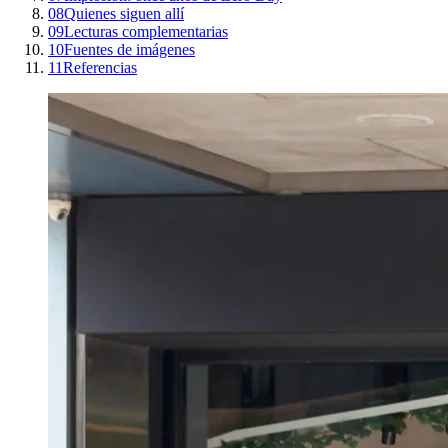
08
Quienes siguen allí
09
Lecturas complementarias
10
Fuentes de imágenes
11
Referencias