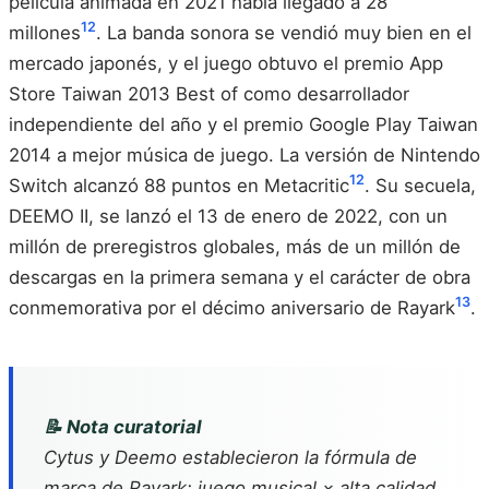
película animada en 2021 había llegado a 28
12
millones
. La banda sonora se vendió muy bien en el
mercado japonés, y el juego obtuvo el premio App
Store Taiwan 2013 Best of como desarrollador
independiente del año y el premio Google Play Taiwan
2014 a mejor música de juego. La versión de Nintendo
12
Switch alcanzó 88 puntos en Metacritic
. Su secuela,
DEEMO II, se lanzó el 13 de enero de 2022, con un
millón de preregistros globales, más de un millón de
descargas en la primera semana y el carácter de obra
13
conmemorativa por el décimo aniversario de Rayark
.
📝 Nota curatorial
Cytus y Deemo establecieron la fórmula de
marca de Rayark: juego musical × alta calidad