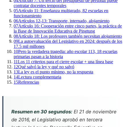
04
Artículo 7: Un tercio del presupuesto de personal puede
contratar docentes temporales
05
Artículo 11: Enseñanza multigrado, 82 escuelas en
funcionamiento
06
Artículos 12-13: Transporte, internado, alojamiento
07
Artículo 16: Cooperación entre cinco partes, la práctica de
la Base de Innovación Educativa de Pingtung
08
Artículo 18: Los profesores también necesitan alojamiento
09
La autoevaluación del Legislativo en 2024: después de los
17.5 mil millones
10
Pero la verdadera tragedia: año escolar 113, 18 escuelas
primarias pasan a la historia
11
Los 11 criterios para el cierre escolar + una línea base
12
Qué salvó la ley y qué no salvó
13
La ley es el punto mínimo, no la respuesta
14
Lectura complementaria
15
Referencias
Resumen en 30 segundos:
El 21 de noviembre
de 2016, el Legislativo aprobó en tercera