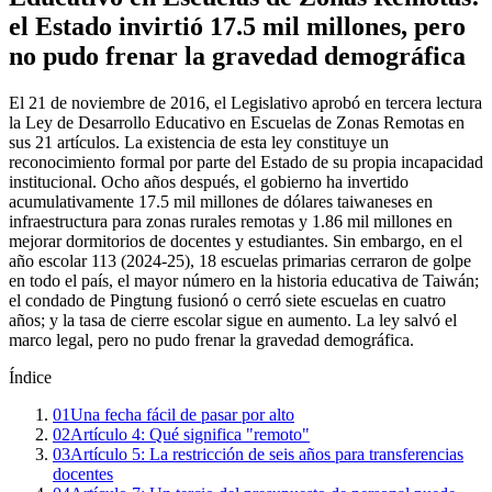
el Estado invirtió 17.5 mil millones, pero
no pudo frenar la gravedad demográfica
El 21 de noviembre de 2016, el Legislativo aprobó en tercera lectura
la Ley de Desarrollo Educativo en Escuelas de Zonas Remotas en
sus 21 artículos. La existencia de esta ley constituye un
reconocimiento formal por parte del Estado de su propia incapacidad
institucional. Ocho años después, el gobierno ha invertido
acumulativamente 17.5 mil millones de dólares taiwaneses en
infraestructura para zonas rurales remotas y 1.86 mil millones en
mejorar dormitorios de docentes y estudiantes. Sin embargo, en el
año escolar 113 (2024-25), 18 escuelas primarias cerraron de golpe
en todo el país, el mayor número en la historia educativa de Taiwán;
el condado de Pingtung fusionó o cerró siete escuelas en cuatro
años; y la tasa de cierre escolar sigue en aumento. La ley salvó el
marco legal, pero no pudo frenar la gravedad demográfica.
Índice
01
Una fecha fácil de pasar por alto
02
Artículo 4: Qué significa "remoto"
03
Artículo 5: La restricción de seis años para transferencias
docentes