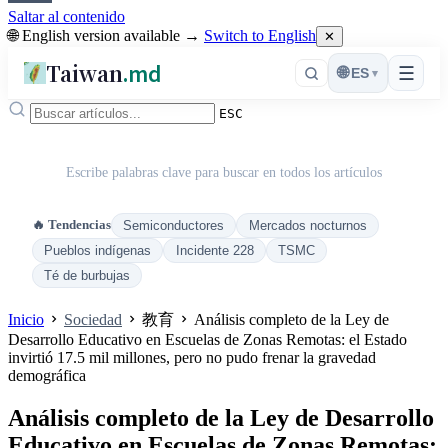
Saltar al contenido
🌐 English version available →
Switch to English
✕
Taiwan
.md
☰
🌐
ES
▾
ESC
Escribe palabras clave para buscar en todos los artículos
🔥 Tendencias
Semiconductores
Mercados nocturnos
Pueblos indígenas
Incidente 228
TSMC
Té de burbujas
Inicio
Sociedad
教育
Análisis completo de la Ley de
Desarrollo Educativo en Escuelas de Zonas Remotas: el Estado
invirtió 17.5 mil millones, pero no pudo frenar la gravedad
demográfica
Análisis completo de la Ley de Desarrollo
Educativo en Escuelas de Zonas Remotas: