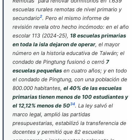
Remotas" para renovar dormitorios en 1.639
escuelas rurales remotas de nivel primario y
2
secundario
. Pero el mismo informe de
revisión revela otro hecho incómodo: en el año
escolar 113 (2024-25),
18 escuelas primarias
en toda la isla dejaron de operar
, el mayor
número en la historia educativa de Taiwán; el
condado de Pingtung fusionó o cerró
7
escuelas pequeñas
en cuatro años; y en todo
el condado de Pingtung, con una población de
800.000 habitantes,
el 40% de las escuelas
primarias tienen menos de 100 estudiantes y
3
4
el 12,12% menos de 50
. La ley salvó el
marco legal, amplió las partidas
presupuestarias, estabilizó la transferencia de
docentes y permitió que 82 escuelas