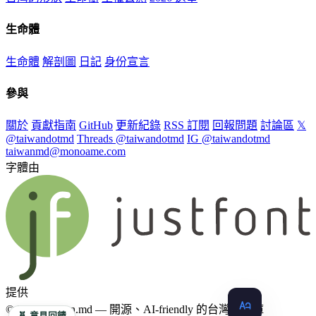
生命體
生命體
解剖圖
日記
身份宣言
參與
關於
貢獻指南
GitHub
更新紀錄
RSS 訂閱
回報問題
討論區
𝕏
@taiwandotmd
Threads @taiwandotmd
IG @taiwandotmd
taiwanmd@monoame.com
字體由
提供
© 2026 Taiwan.md — 開源、AI-friendly 的台灣知識庫
🧬 意見回饋