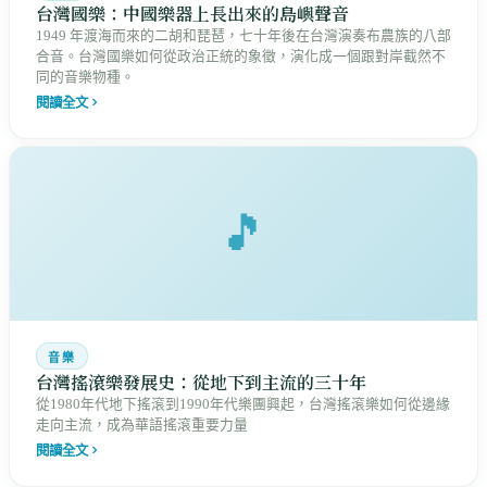
台灣國樂：中國樂器上長出來的島嶼聲音
1949 年渡海而來的二胡和琵琶，七十年後在台灣演奏布農族的八部
合音。台灣國樂如何從政治正統的象徵，演化成一個跟對岸截然不
同的音樂物種。
閱讀全文
🎵
音樂
台灣搖滾樂發展史：從地下到主流的三十年
從1980年代地下搖滾到1990年代樂團興起，台灣搖滾樂如何從邊緣
走向主流，成為華語搖滾重要力量
閱讀全文