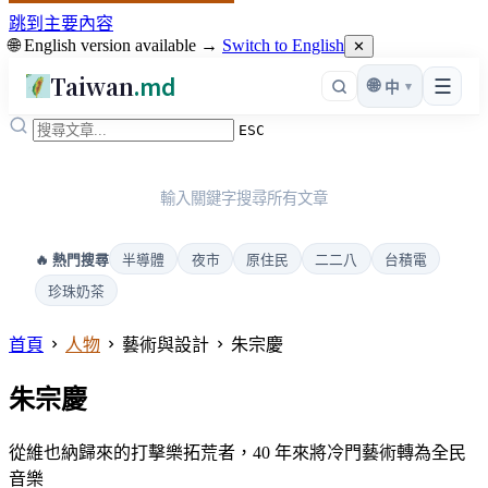
跳到主要內容
🌐 English version available →
Switch to English
✕
Taiwan
.md
☰
🌐
▾
中
ESC
輸入關鍵字搜尋所有文章
半導體
夜市
原住民
二二八
台積電
🔥 熱門搜尋
珍珠奶茶
首頁
人物
藝術與設計
朱宗慶
朱宗慶
從維也納歸來的打擊樂拓荒者，40 年來將冷門藝術轉為全民
音樂