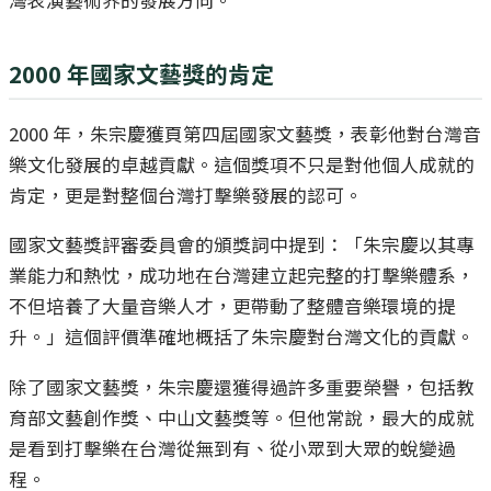
灣表演藝術界的發展方向。
2000 年國家文藝獎的肯定
2000 年，朱宗慶獲頁第四屆國家文藝獎，表彰他對台灣音
樂文化發展的卓越貢獻。這個獎項不只是對他個人成就的
肯定，更是對整個台灣打擊樂發展的認可。
國家文藝獎評審委員會的頒獎詞中提到：「朱宗慶以其專
業能力和熱忱，成功地在台灣建立起完整的打擊樂體系，
不但培養了大量音樂人才，更帶動了整體音樂環境的提
升。」這個評價準確地概括了朱宗慶對台灣文化的貢獻。
除了國家文藝獎，朱宗慶還獲得過許多重要榮譽，包括教
育部文藝創作獎、中山文藝獎等。但他常說，最大的成就
是看到打擊樂在台灣從無到有、從小眾到大眾的蛻變過
程。