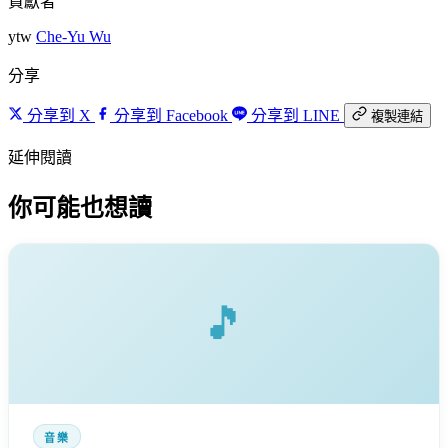
貢獻者
ytw
Che-Yu Wu
分享
分享到 X
分享到 Facebook
分享到 LINE
複製連結
延伸閱讀
你可能也想讀
🎵
音樂