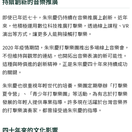
持續創新的音樂推廣
即使已年近七十，朱宗慶仍持續在音樂推廣上創新。近年
來，他積極運用數位科技推廣打擊樂，透過線上課程、VR
演出等方式，讓更多人能夠接觸打擊樂。
2020 年疫情期間，朱宗慶打擊樂團推出多場線上音樂會，
不但維持與觀眾的連結，也開拓出音樂表演的新可能性。
這種與時俱進的創新精神，正是朱宗慶四十年來持續成功
的關鍵。
朱宗慶也很重視年輕世代的培養。樂團定期舉辦「打擊樂
夏令營」、「青少年打擊樂團」等活動，為有志於打擊樂
發展的年輕人提供專業指導。許多現在活躍於台灣音樂界
的打擊樂演奏家，都曾接受過朱宗慶的指導。
四十年來的文化影響