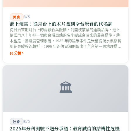
8/5
美食
池上便當：從月台上的木片盒到全台米食的代名詞
從日治末期月台上的兩顆竹葉飯糰，到開枝散葉的連鎖品牌，池上
便當用八十年把一個東台灣車站的名字變成台灣米的最高標準。薄
木盒是一套濕度管理系統，1982 年的鎘米事件是米權從濁水溪移轉
到花東縱谷的轉折，1996 年的仿冒潮則逼出了全台第一張地理標誌
證明標章。
10 分鐘
🏛️
8/5
社會
2026年分科測驗不送分爭議：教育誠信的結構性危機