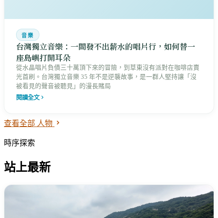
音樂
台灣獨立音樂：一間發不出薪水的唱片行，如何替一
座島嶼打開耳朵
從水晶唱片負債三十萬頂下來的冒險，到草東沒有派對在咖啡店賣
光首刷。台灣獨立音樂 35 年不是逆襲故事，是一群人堅持讓「沒
被看見的聲音被聽見」的漫長賭局
閱讀全文
查看全部 人物
時序探索
站上最新