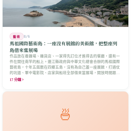
8/6
藝術
馬祖國際藝術島：一座沒有展館的美術館，把整座列
島借來當展場
作品放在養雞場、雜貨店、一家得先訂位才進得去的餐廳，還有一
件在開往南竿的船上。連江縣政府與中華文化總會合辦的馬祖國際
藝術島，十年五屆散在四鄉五島，沒有為自己蓋一座展館，打過仗
的坑道、軍中電影院、店家與船班全部借來當展場，開放時間跟著
店家走。這是縣長說的「島嶼博物館」最具體的樣子，而那些借來
17 分鐘
的空間裡，早就有人在說話。
🍜