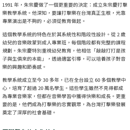
1991 年，朱宗慶做了一個更重要的決定：成立朱宗慶打擊
樂教學系統。他深知，要讓打擊樂在台灣真正生根，光靠
專業演出是不夠的，必須從教育做起。
這個教學系統的特色在於其系統性和階段性設計。從 2 歲
幼兒的音樂啟蒙到成人專業班，每個階段都有完整的課程
規劃。朱宗慶特別重視幼兒教育，他相信「敲敲打打是孩
子與生俱來的本能」，透過適當引導，可以培養孩子對音
樂的興趣和節奏感。
教學系統成立至今 30 多年，已在全台設立 60 多個教學中
心，培育了超過 20 萬名學生。這些學生雖然不見得都成
為專業音樂家，但都在音樂學習中獲得快樂和成長。更重
要的是，他們成為打擊樂的忠實觀眾，為台灣打擊樂發展
奠定了深厚的社會基礎。