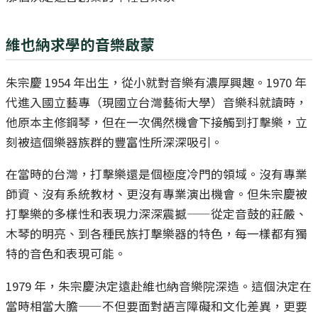
維也納求學的音樂啟蒙
朱宗慶 1954 年出生，從小就對音樂有濃厚興趣。1970 年
代進入國立藝專（現國立台灣藝術大學）音樂科就讀時，
他原本主修鋼琴，但在一次偶然機會下接觸到打擊樂，立
刻被這個樂器族群的豐富性所深深吸引。
在當時的台灣，打擊樂還是個極度冷門的領域。沒有專業
師資、沒有系統教材、更沒有專業演出機會。但朱宗慶被
打擊樂的多樣性和表現力深深震撼——從定音鼓的莊嚴、
木琴的明亮、到各種民族打擊樂器的特色，每一樣都有獨
特的音色和表現可能。
1979 年，朱宗慶決定遠赴維也納音樂院深造。這個決定在
當時相當大膽——不但要面對語言障礙和文化差異，更要