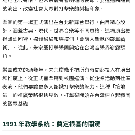
的演出，改變社會大眾對打擊樂的刻板印象。
樂團的第一場正式演出在台北新舞台舉行，曲目精心設
計，涵蓋古典、現代、世界音樂等不同風格。這場演出獲
得熱烈回響，媒體紛紛報導這個「會讓人驚艷的敲擊藝
術」。從此，朱宗慶打擊樂團開始在台灣音樂界嶄露頭
角。
樂團成立的頭幾年，朱宗慶幾乎把所有時間都投入在演出
和推廣上。從正式音樂廳到校園巡演，從企業活動到社區
表演，他們要讓更多人認識打擊樂的魅力。這種「接地
氣」的推廣策略很快見效，打擊樂開始在台灣建立起穩固
的觀眾基礎。
1991 年教學系統：奠定根基的關鍵