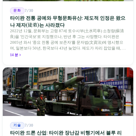
문화
7/30
타이완 전통 공예와 무형문화유산: 제도적 인정은 왔으
나 제자(徒弟)는 사라졌다
2022년 12월, 문화부는 고령 87세 토수사부(土水司阜) 소청량(蘇清
良)을 '인간국보'로 지정했으나, 반년 후 그는 사망했다. 타이완은
2005년 와서 '중요 전통 공예 보존자'를 문자법(文資法)에 명시했으
며, 일본보다 50년, 한국보다 43년 늦었다. 제도가 자리 잡았을 때, 제
자 제도는 이미 1970-80년대 산업화 과정에서 붕괴되었다. 600여 명
14 분
전통 장사 중 50세 미만은 '소수'에 불과하다. 명단은 길어지지만, 가
르칠 수 있는 사람은 줄어든다.
기술
7/30
타이완 드론 산업: 타이완 장난감 비행기에서 블루 리