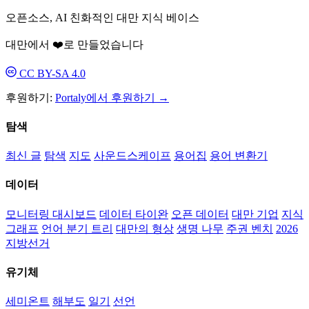
오픈소스, AI 친화적인 대만 지식 베이스
대만에서 ❤️로 만들었습니다
CC BY-SA 4.0
후원하기:
Portaly에서 후원하기 →
탐색
최신 글
탐색
지도
사운드스케이프
용어집
용어 변환기
데이터
모니터링 대시보드
데이터 타이완
오픈 데이터
대만 기업
지식
그래프
언어 분기 트리
대만의 형상
생명 나무
주권 벤치
2026
지방선거
유기체
세미온트
해부도
일기
선언