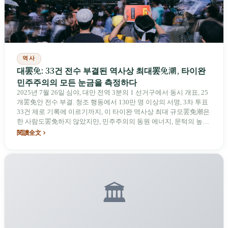
역사
대罢免: 33건 전수 부결된 역사상 최대罢免潮, 타이완
민주주의의 모든 눈금을 측정하다
2025년 7월 26일 심야, 대만 전역 3분의 1 선거구에서 동시 개표, 25
개罢免안 전수 부결. 청조 행동에서 130만 명 이상의 서명, 3차 투표
33건 제로 기록에 이르기까지, 이 타이완 역사상 최대 규모罢免潮은
한 사람도罢免하지 않았지만, 민주주의의 동원 에너지, 문턱의 높이,
극화의 대가를 처음으로 동시에 측정해냈다.
閱讀全文
🏛️