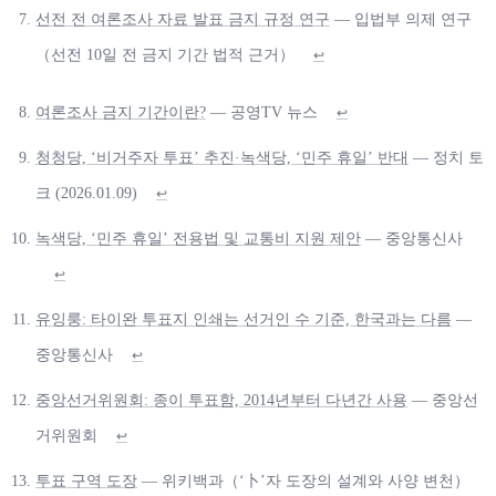
선전 전 여론조사 자료 발표 금지 규정 연구
— 입법부 의제 연구
（선전 10일 전 금지 기간 법적 근거）
↩
여론조사 금지 기간이란?
— 공영TV 뉴스
↩
청청당, ‘비거주자 투표’ 추진·녹색당, ‘민주 휴일’ 반대
— 정치 토
크 (2026.01.09)
↩
녹색당, ‘민주 휴일’ 전용법 및 교통비 지원 제안
— 중앙통신사
↩
유잉룽: 타이완 투표지 인쇄는 선거인 수 기준, 한국과는 다름
—
중앙통신사
↩
중앙선거위원회: 종이 투표함, 2014년부터 다년간 사용
— 중앙선
거위원회
↩
투표 구역 도장
— 위키백과（‘卜’자 도장의 설계와 사양 변천）