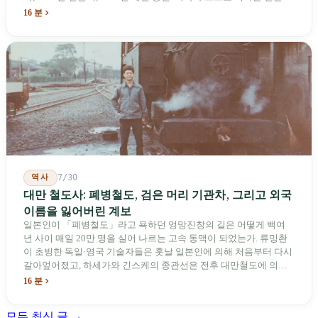
념하기 위해 스스로 세운 박물관. 계엄 해제 39년 동안 사법 재판을
16 분
받은 가해자는 단 한 명도 없다.
역사
7/30
대만 철도사: 폐병철도, 검은 머리 기관차, 그리고 외국
이름을 잃어버린 계보
일본인이 「폐병철도」라고 욕하던 엉망진창의 길은 어떻게 백여
년 사이 매일 20만 명을 실어 나르는 고속 동맥이 되었는가. 류밍촨
이 초빙한 독일·영국 기술자들은 훗날 일본인에 의해 처음부터 다시
갈아엎어졌고, 하세가와 긴스케의 종관선은 전후 대만철도에 의해
이름과 번호가 바뀌었다. 세대마다 앞선 세대의 기록을 주석으로 밀
16 분
어냈다. 외국 이름들은 줄곧 벗겨져 나갔고, 남은 것은 대만어의
「오타우아」「화차아」, 쥐광·쯔창·푸싱이라는 정치 구호뿐이었
모든 최신 글 →