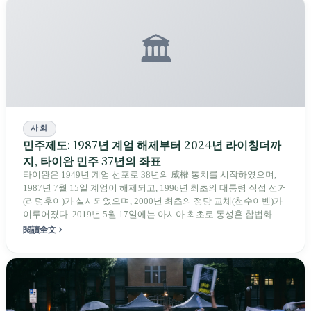
🏛️
사회
민주제도: 1987년 계엄 해제부터 2024년 라이칭더까
지, 타이완 민주 37년의 좌표
타이완은 1949년 계엄 선포로 38년의 威權 통치를 시작하였으며,
1987년 7월 15일 계엄이 해제되고, 1996년 최초의 대통령 직접 선거
(리덩후이)가 실시되었으며, 2000년 최초의 정당 교체(천수이볜)가
이루어졌다. 2019년 5월 17일에는 아시아 최초로 동성혼 합법화 지
역이 되었다. 2024년 1월 13일 라이칭더가 40.05%, 558만 표로 제16
閱讀全文
대 대통령에 당선되었으며, 민진당이 최초로 대통령 선거 3연승을
달성하였고, 국민당이 입법원 최대 정당 의석(52석)을 탈환하였으
며, 민진당 51석, 민중당 8석으로 세 정당 모두 과반수를 차지하지 못
하는 구도가 형성되었다.