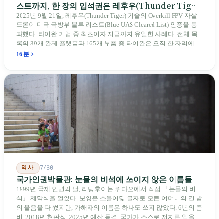
스트까지, 한 장의 입석권은 레후우(Thunder Tiger)
에게
2025년 9월 21일, 레후우(Thunder Tiger) 기술의 Overkill FPV 자살
드론이 미국 국방부 블루 리스트(Blue UAS Cleared List) 인증을 통
과했다. 타이완 기업 중 최초이자 지금까지 유일한 사례다. 전체 목
록의 39개 완제 플랫폼과 165개 부품 중 타이완은 오직 한 자리에 불
과하다. 2026년 4월, 미국 양당 소속 상원의원 4명이 《타이완을 위
16 분
한 푸른 하늘법(Blue Skies for Taiwan Act)》을 공동 발의해 타이완
기업용 고속 통로 설치를 요구했다. 이 법안 자체의 존재가 한 가지
를 드러낸다: 타이완의 진입이 너무 느려 미국 스스로가 입법을 통해
장벽을 낮춰야 한다는 점이다. 타이완에서 46년간 원격 조종 장난감
비행기를 만들어 온 한 회사가 오하이오주에 두 번째 공장을 건설할
계획을 세우고 있다.
역사
7/30
국가인권박물관: 눈물의 비석에 쓰이지 않은 이름들
1999년 국제 인권의 날, 리덩후이는 뤼다오에서 직접 「눈물의 비
석」 제막식을 열었다. 보양은 스물여덟 글자로 모든 어머니의 긴 밤
의 울음을 다 썼지만, 가해자의 이름은 하나도 쓰지 않았다. 6년의 준
비, 2018년 현판식, 2025년 예산 동결. 국가가 스스로 저지른 일을 기