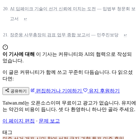
AI 딥페이크 기술이 선거 신뢰에 미치는 도전
— 입법부 청문회 보
고서
↩
장준웅 사무총장의 검표 업무 종합 보고서
— 민주진보당
↩
이 기사에 대해
이 기사는 커뮤니티와 AI의 협력으로 작성되
었습니다.
이 글은 커뮤니티가 함께 쓰고 꾸준히 다듬습니다. 다 읽으셨
다면:
편집하거나 기여하기
유지 후원하기
공유하기
Taiwan.md는 오픈소스이며 무료이고 광고가 없습니다. 유지에
는 약간의 비용이 듭니다. 셋 다 환영하니 하나만 골라 주세요.
이 페이지 편집
·
문제 보고
태그
민주
선거
개표
시민 참여
선전 금지
귀향 투표
민주 휴일