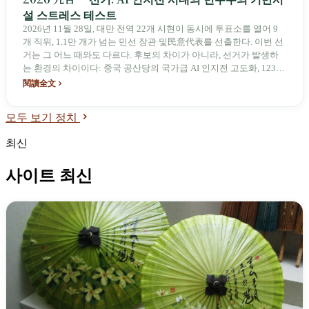
설 스트레스 테스트
2026년 11월 28일, 대만 전역 22개 시현이 동시에 투표소를 열어 9
개 직위, 1.1만 개가 넘는 민선 장관 및民意代表를 선출한다. 이번 선
거는 그 어느 때와도 다르다. 후보의 차이가 아니라, 선거가 발생하
는 환경의 차이이다: 중국 공산당의 국가급 AI 인지전 고도화, 123개
이상의 가짜 뉴스 웹사이트, 검찰이 AI 가짜 정보를 4대 수사 중점으
閱讀全文
로 지정. 이번 글은 선거 정보 정리서가 아니라, 이 선거의 역사적 위
상과 구조적 스트레스 분석이다.
모두 보기 정치
최신
사이트 최신