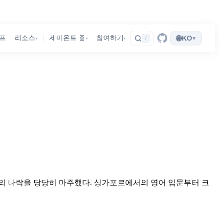
🌐
프
리소스
세미온트 🧬
참여하기
KO
▾
/
▾
▾
▾
인생의 나락을 당당히 마주했다. 싱가포르에서의 영어 입문부터 크