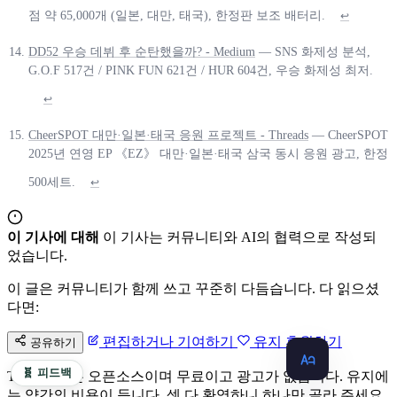
점 약 65,000개 (일본, 대만, 태국), 한정판 보조 배터리.
↩
DD52 우승 데뷔 후 순탄했을까? - Medium
— SNS 화제성 분석,
G.O.F 517건 / PINK FUN 621건 / HUR 604건, 우승 화제성 최저.
↩
CheerSPOT 대만·일본·태국 응원 프로젝트 - Threads
— CheerSPOT
2025년 연영 EP 《EZ》 대만·일본·태국 삼국 동시 응원 광고, 한정
500세트.
↩
이 기사에 대해
이 기사는 커뮤니티와 AI의 협력으로 작성되
었습니다.
이 글은 커뮤니티가 함께 쓰고 꾸준히 다듬습니다. 다 읽으셨
다면:
편집하거나 기여하기
유지 후원하기
공유하기
🧬 피드백
Taiwan.md는 오픈소스이며 무료이고 광고가 없습니다. 유지에
는 약간의 비용이 듭니다. 셋 다 환영하니 하나만 골라 주세요.