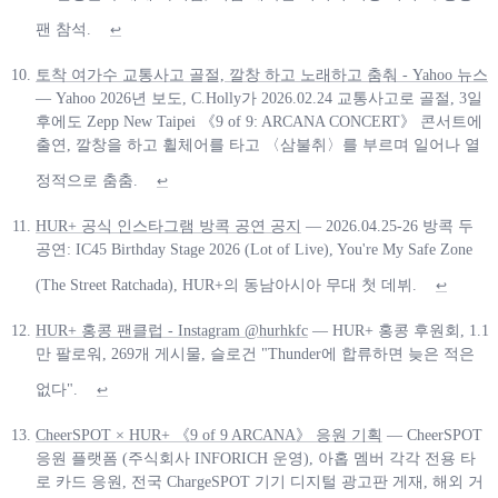
팬 참석.
↩
토착 여가수 교통사고 골절, 깔창 하고 노래하고 춤춰 - Yahoo 뉴스
— Yahoo 2026년 보도, C.Holly가 2026.02.24 교통사고로 골절, 3일
후에도 Zepp New Taipei 《9 of 9: ARCANA CONCERT》 콘서트에
출연, 깔창을 하고 휠체어를 타고 〈삼불취〉를 부르며 일어나 열
정적으로 춤춤.
↩
HUR+ 공식 인스타그램 방콕 공연 공지
— 2026.04.25-26 방콕 두
공연: IC45 Birthday Stage 2026 (Lot of Live), You're My Safe Zone
(The Street Ratchada), HUR+의 동남아시아 무대 첫 데뷔.
↩
HUR+ 홍콩 팬클럽 - Instagram @hurhkfc
— HUR+ 홍콩 후원회, 1.1
만 팔로워, 269개 게시물, 슬로건 "Thunder에 합류하면 늦은 적은
없다".
↩
CheerSPOT × HUR+ 《9 of 9 ARCANA》 응원 기획
— CheerSPOT
응원 플랫폼 (주식회사 INFORICH 운영), 아홉 멤버 각각 전용 타
로 카드 응원, 전국 ChargeSPOT 기기 디지털 광고판 게재, 해외 거