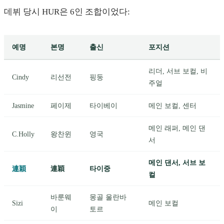
데뷔 당시 HUR은 6인 조합이었다:
예명
본명
출신
포지션
리더, 서브 보컬, 비
Cindy
리선전
핑둥
주얼
Jasmine
페이제
타이베이
메인 보컬, 센터
메인 래퍼, 메인 댄
C.Holly
왕찬윈
영국
서
메인 댄서, 서브 보
連穎
連穎
타이중
컬
바룬웨
몽골 울란바
Sizi
메인 보컬
이
토르