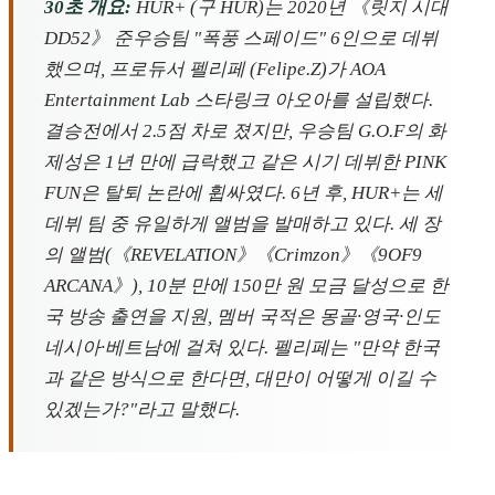
30초 개요:
HUR+ (구 HUR)는 2020년 《릿지 시대
DD52》 준우승팀 "폭풍 스페이드" 6인으로 데뷔
했으며, 프로듀서 펠리페 (Felipe.Z)가 AOA
Entertainment Lab 스타링크 아오아를 설립했다.
결승전에서 2.5점 차로 졌지만, 우승팀 G.O.F의 화
제성은 1년 만에 급락했고 같은 시기 데뷔한 PINK
FUN은 탈퇴 논란에 휩싸였다. 6년 후, HUR+는 세
데뷔 팀 중 유일하게 앨범을 발매하고 있다. 세 장
의 앨범(《REVELATION》《Crimzon》《9OF9
ARCANA》), 10분 만에 150만 원 모금 달성으로 한
국 방송 출연을 지원, 멤버 국적은 몽골·영국·인도
네시아·베트남에 걸쳐 있다. 펠리페는 "만약 한국
과 같은 방식으로 한다면, 대만이 어떻게 이길 수
있겠는가?"라고 말했다.