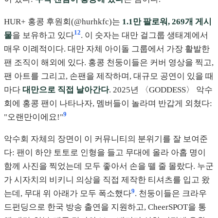
HUR+ 홍콩 후원회(@hurhkfc)는
1.1만 팔로워, 269개 게시
12
물
을 보유하고 있다
. 이 숫자는 대만 걸그룹 생태계에서
매우 이례적이다. 대만 자체 아이돌 그룹에서 가장 활발한
팬 조직이 해외에 있다. 홍콩 천둥이들은 커버 영상을 찍고,
팬 아트를 그리고, 손팬을 제작하며, 대규모 공연이 있을 때
마다
대만으로 직접 날아간다
. 2025년 〈GODDESS〉 악수
회에 홍콩 팬이 나타나자, 멤버들이 놀라며 반갑게 외쳤다:
9
"오랜만이에요!"
악수회 자체의 장면이 이 커뮤니티의 분위기를 잘 보여준
다: 팬이 하얀 토토로 인형을 들고 무대에 올라 아홉 명이
함께 사진을 찍었는데 모두 좋아서 손을 뗄 줄 몰랐다. 누군
가 시자치의 비키니 의상을 직접 제작한 티셔츠를 입고 왔
9
는데, 무대 위 아래가 모두 폭소했다
. 천둥이들은 크라우
드펀딩으로 한국 방송 출연을 지원하고, CheerSPOT을 통