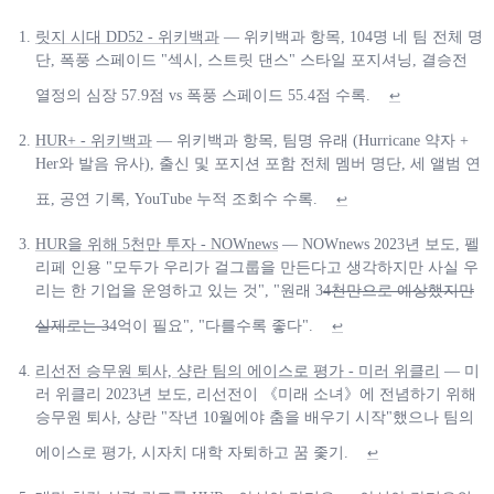
릿지 시대 DD52 - 위키백과
— 위키백과 항목, 104명 네 팀 전체 명
단, 폭풍 스페이드 "섹시, 스트릿 댄스" 스타일 포지셔닝, 결승전
열정의 심장 57.9점 vs 폭풍 스페이드 55.4점 수록.
↩
HUR+ - 위키백과
— 위키백과 항목, 팀명 유래 (Hurricane 약자 +
Her와 발음 유사), 출신 및 포지션 포함 전체 멤버 명단, 세 앨범 연
표, 공연 기록, YouTube 누적 조회수 수록.
↩
HUR을 위해 5천만 투자 - NOWnews
— NOWnews 2023년 보도, 펠
리페 인용 "모두가 우리가 걸그룹을 만든다고 생각하지만 사실 우
리는 한 기업을 운영하고 있는 것", "원래 3
4천만으로 예상했지만
실제로는 3
4억이 필요", "다를수록 좋다".
↩
리선전 승무원 퇴사, 샹란 팀의 에이스로 평가 - 미러 위클리
— 미
러 위클리 2023년 보도, 리선전이 《미래 소녀》에 전념하기 위해
승무원 퇴사, 샹란 "작년 10월에야 춤을 배우기 시작"했으나 팀의
에이스로 평가, 시자치 대학 자퇴하고 꿈 좇기.
↩