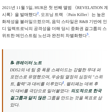
2021년 11월 5일, HUR은 첫 번째 앨범 《REVELATION 계
2
시록》을 발매했다
. 오프닝 트랙 〈Pain Killer〉는 높은
화제성을 불러일으켰으며, 음악 스타일은 R&B 기반에 인
디 일렉트로닉의 공격성을 더해 당시 중화권 걸그룹의 스
5
위트한 메인스트림 노선과 완전히 차별화했다
.
📝 큐레이터 노트
DD52의 네 팀 중 폭풍 스페이드는 강렬한 무대 퍼
포먼스로 유명했으며, 우승팀 열정의 심장의 "스위
1
트, 활력"과 대비를 이루었다
. 펠리페는 데뷔 후
이 대비를 극단으로 밀어붙였다:
의도적으로 한국
걸그룹과 닮지 않은
그룹을 만드는 것을 목표로 삼
았다.