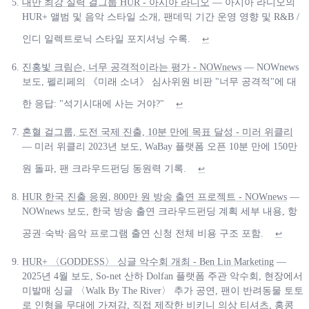
대만 최강 실력 걸그룹 HUR - 아시아 라디오
— 아시아 라디오의
HUR+ 앨범 및 음악 스타일 소개, 팬데믹 기간 운영 영향 및 R&B /
인디 일렉트로닉 스타일 포지셔닝 수록.
↩
진홍빛 크림슨, 너무 공격적이라는 평가 - NOWnews
— NOWnews
보도, 펠리페의 《미래 소녀》 심사위원 비판 "너무 공격적"에 대
한 응답: "석기시대에 사는 거야?"
↩
혼혈 걸그룹, 도전 국제 진출, 10분 만에 목표 달성 - 미러 위클리
— 미러 위클리 2023년 보도, WaBay 플랫폼 오픈 10분 만에 150만
원 돌파, 팬 크라우드펀딩 동원력 기록.
↩
HUR 한국 진출 응원, 800만 원 방송 출연 프로젝트 - NOWnews
—
NOWnews 보도, 한국 방송 출연 크라우드펀딩 계획 세부 내용, 항
공권·숙박·음악 프로그램 출연 신청 전체 비용 구조 포함.
↩
HUR+ 〈GODDESS〉 싱글 악수회 개최 - Ben Lin Marketing
—
2025년 4월 보도, So-net 산하 Dolfan 플랫폼 주관 악수회, 현장에서
미발매 싱글 〈Walk By The River〉 추가 공연, 팬이 반려동물 토토
로 인형을 무대에 가져감, 직접 제작한 비키니 의상 티셔츠, 홍콩