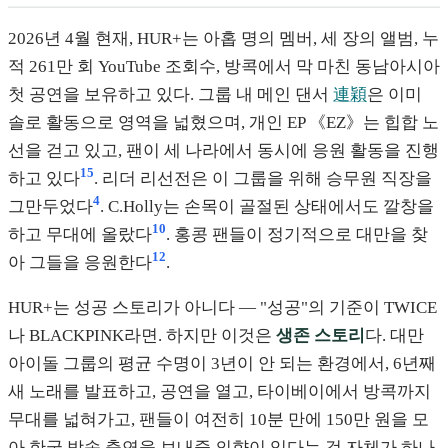
2026년 4월 현재, HUR+는 아홉 명의 멤버, 세 장의 앨범, 누
적 261만 회 YouTube 조회수, 방콕에서 막 마친 동남아시아
첫 공연을 보유하고 있다. 그룹 내 메인 댄서
連穎
은 이미
솔로 활동으로 영역을 넓혔으며, 개인 EP 《EZ》는 힙합 노
선을 걷고 있고, 팬이 세 나라에서 동시에 응원 활동을 진행
15
하고 있다
. 리더 리선전은 이 그룹을 위해 승무원 직장을
4
그만두었다
. C.Holly는 손목이 골절된 상태에서도 깔창을
10
하고 무대에 올랐다
. 홍콩 팬들이 정기적으로 대만을 찾
12
아 그들을 응원한다
.
HUR+는 성공 스토리가 아니다 — "성공"의 기준이 TWICE
나 BLACKPINK라면. 하지만 이것은
생존 스토리
다. 대만
아이돌 그룹의 평균 수명이 3년이 안 되는 환경에서, 6년째
새 노래를 발표하고, 공연을 열고, 타이베이에서 방콕까지
무대를 넓혀가고, 팬들이 여전히 10분 만에 150만 원을 모
아 한국 방송 출연을 보내줄 의향이 있다는 것 자체가 하나