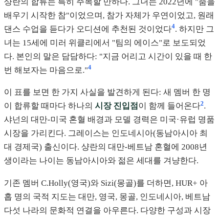
샹란의 합류는 특히 주목할 만하다. 그녀는 2022년에 "춤을
배우기 시작한 참"이었으며, 참가 자체가 우연이었고, 원래
4
댄스 수업을 듣다가 오디션에 추천된 것이었다
. 하지만 그
녀는 15세에 미러 위클리에서 "팀의 에이스"로 보도되었
다. 본인의 말은 담담하다: "지금 어리고 시간이 있을 때 한
4
번 해보자는 마음으로."
이 표를 보면 한 가지 사실을 발견하게 된다: 새 멤버 한 명
2
이 합류할 때마다 하나의
시장 진입점
이 함께 들어온다
.
샤넌의 대만-미국 혼혈 배경과 모델 경력은 미국·유럽 명품
시장을 가리킨다. 그레이스는 인도네시아(동남아시아 최
대 경제국) 출신이다. 샹란의 대만-베트남 혼혈에 2008년
생이라는 나이는 동남아시아와 젊은 세대를 겨냥한다.
기존 멤버 C.Holly(영국)와 Sizi(몽골)를 더하면, HUR+ 아
홉 명의 국적 지도는 대만, 영국, 몽골, 인도네시아, 베트남
다섯 나라의 문화적 연결을 아우른다. 다양한 구성과 시장