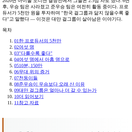
2020년 아이돌 오디션 결승전에서 그들은 2.5점 차로 졌다. 6년
후, 우승 팀은 사라졌고 준우승 팀은 여전히 활동 중이다. 프로
듀서가 5천만 원을 투자하며 "한국 걸그룹과 닮지 않을수록 좋
다"고 말했다 — 이것은 대만 걸그룹이 살아남은 이야기다.
목차
01
한 프로듀서의 5천만
02
여섯 명
03
"다를수록 좋다"
04
여섯 명에서 아홉 명으로
05
10분, 150만
06
무대 위의 증거
07
천둥이들
08
준우승이 우승보다 오래 산 이유
09
대만 걸그룹은 얼마나 더 갈 수 있는가
10
더 읽어보기
11
참고 자료