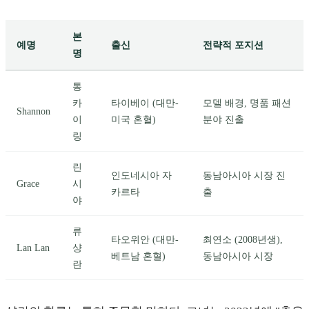
본
예명
출신
전략적 포지션
명
통
카
타이베이 (대만-
모델 배경, 명품 패션
Shannon
이
미국 혼혈)
분야 진출
링
린
인도네시아 자
동남아시아 시장 진
Grace
시
카르타
출
야
류
타오위안 (대만-
최연소 (2008년생),
Lan Lan
샹
베트남 혼혈)
동남아시아 시장
란