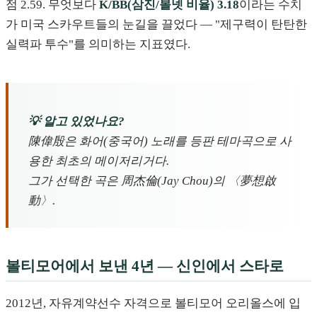
점 2.59. 무엇보다
K/BB(삼진/볼넷 비율) 3.18
이라는 수치
가 미국 스카우트들의 눈길을 끌었다 — "제구력이 탄탄한
실력파 투수"를 의미하는 지표였다.
💡 알고 있었나요?
陳偉殷은 화어(중국어) 노래를 등판 테마곡으로 사
용한 최초의 메이저리거다.
그가 선택한 곡은 周杰倫(Jay Chou)의 〈夢想啟
動〉.
볼티모어에서 보낸 4년 — 신인에서 스타로
2012년, 자유계약선수 자격으로 볼티모어 오리올스에 입