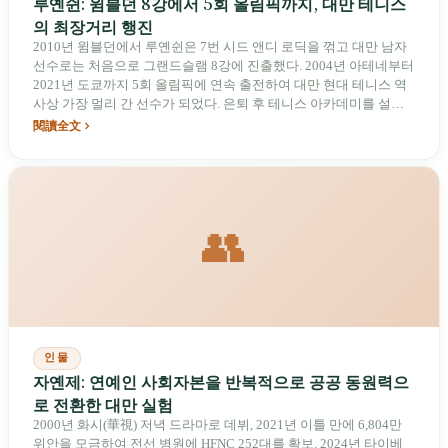
루옌쉰: 윔블던 8강에서 5회 올림픽까지, 대만 테니스
의 최장거리 행진
2010년 윔블던에서 루옌쉰은 7번 시드 앤디 로딕을 꺾고 대만 남자
선수로는 처음으로 그랜드슬램 8강에 진출했다. 2004년 아테네부터
2021년 도쿄까지 5회 올림픽에 연속 출전하여 대만 현대 테니스 역
사상 가장 멀리 간 선수가 되었다. 은퇴 후 테니스 아카데미를 설립
하여, 자신의 윔블던 기록을 뛰어넘을 대만 소년이 나타나기를 기다
閱讀全文
리고 있다.
👥
인물
자옌제: 연예인 사회자본을 반복적으로 공공 동원력으
로 전환한 대만 실험
2000년 화시(華視) 저녁 드라마로 데뷔, 2021년 이틀 만에 6,804만
위안을 모금하여 전선 병원에 HFNC 252대를 확보, 2024년 타이베