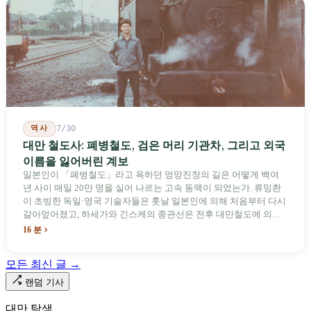
역사
7/30
대만 철도사: 폐병철도, 검은 머리 기관차, 그리고 외국
이름을 잃어버린 계보
일본인이 「폐병철도」라고 욕하던 엉망진창의 길은 어떻게 백여
년 사이 매일 20만 명을 실어 나르는 고속 동맥이 되었는가. 류밍촨
이 초빙한 독일·영국 기술자들은 훗날 일본인에 의해 처음부터 다시
갈아엎어졌고, 하세가와 긴스케의 종관선은 전후 대만철도에 의해
이름과 번호가 바뀌었다. 세대마다 앞선 세대의 기록을 주석으로 밀
16 분
어냈다. 외국 이름들은 줄곧 벗겨져 나갔고, 남은 것은 대만어의
「오타우아」「화차아」, 쥐광·쯔창·푸싱이라는 정치 구호뿐이었
모든 최신 글 →
다. 마침내 푸유마·타로코 세대에 이르러서야 원주민 지명이 다시 철
로 위에 깔렸다.
랜덤 기사
대만 탐색