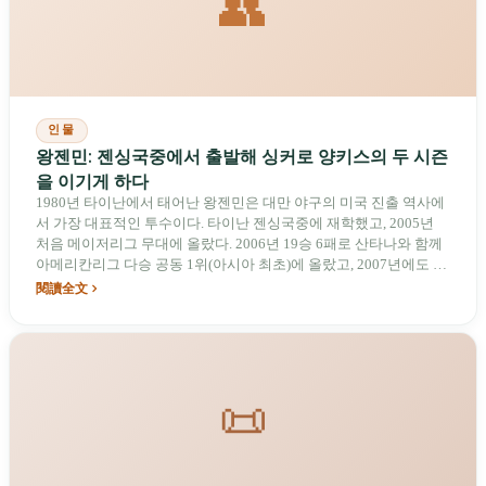
👥
인물
왕젠민: 젠싱국중에서 출발해 싱커로 양키스의 두 시즌
을 이기게 하다
1980년 타이난에서 태어난 왕젠민은 대만 야구의 미국 진출 역사에
서 가장 대표적인 투수이다. 타이난 젠싱국중에 재학했고, 2005년
처음 메이저리그 무대에 올랐다. 2006년 19승 6패로 산타나와 함께
아메리칸리그 다승 공동 1위(아시아 최초)에 올랐고, 2007년에도 19
승 7패를 기록했다. 2008년 6월 주루 중 부상을 입은 뒤 그의 커리어
閱讀全文
는 전환점을 맞았다. 2018년 다큐멘터리 《후경: 왕젠민》이 개봉했
으며, 2023년 WBC와 2024년 WBSC 프리미어12에서는 중화 타이베
이 대표팀 불펜 코치를 맡았다.
📜