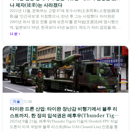
나 제자(徒弟)는 사라졌다
2022년 12월, 문화부는 고령 87세 토수사부(土水司阜) 소청량(蘇清
良)을 '인간국보'로 지정했으나, 반년 후 그는 사망했다. 타이완은
2005년 와서 '중요 전통 공예 보존자'를 문자법(文資法)에 명시했으
며, 일본보다 50년, 한국보다 43년 늦었다. 제도가 자리 잡았을 때, 제
자 제도는 이미 1970-80년대 산업화 과정에서 붕괴되었다. 600여 명
14 분
전통 장사 중 50세 미만은 '소수'에 불과하다. 명단은 길어지지만, 가
르칠 수 있는 사람은 줄어든다.
기술
7/30
타이완 드론 산업: 타이완 장난감 비행기에서 블루 리
스트까지, 한 장의 입석권은 레후우(Thunder Tiger)
에게
2025년 9월 21일, 레후우(Thunder Tiger) 기술의 Overkill FPV 자살
드론이 미국 국방부 블루 리스트(Blue UAS Cleared List) 인증을 통