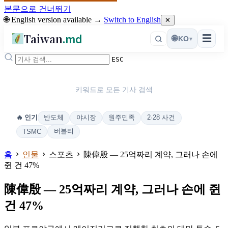
본문으로 건너뛰기
🌐 English version available →
Switch to English
✕
Taiwan
.md
☰
🌐
KO
▾
ESC
키워드로 모든 기사 검색
반도체
야시장
원주민족
2·28 사건
🔥 인기
버블티
TSMC
홈
인물
스포츠
陳偉殷 — 25억짜리 계약, 그러나 손에
쥔 건 47%
陳偉殷 — 25억짜리 계약, 그러나 손에 쥔
건 47%