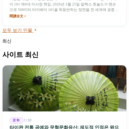
이 101 제6대 이사장 취임, 2026년 1월 25일 알렉스 호놀드가 맨손
으로 508미터 타이베이 101을 독등반하는 장면을 전 세계에 생중계
하게 한 것까지—자옌제가 걸어온 길은 대만에 전례가 없는 것이었
閱讀全文
다: 연예인 사회자본을 반복적으로 넘어서 공공 동원력으로 실현시
키고, 한 걸음을 내디딜 때마다 동등한 분량의 의문이 뒤따르며, 더
모두 보기 인물
큰 동원으로 응답한다.
최신
사이트 최신
문화
7/30
타이완 전통 공예와 무형문화유산: 제도적 인정은 왔으