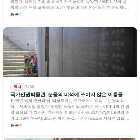
과했다. 타이완 기업 중 최초이자 지금까지 유일한 사례다. 전체 목
록의 39개 완제 플랫폼과 165개 부품 중 타이완은 오직 한 자리에 불
과하다. 2026년 4월, 미국 양당 소속 상원의원 4명이 《타이완을 위
16 분
한 푸른 하늘법(Blue Skies for Taiwan Act)》을 공동 발의해 타이완
기업용 고속 통로 설치를 요구했다. 이 법안 자체의 존재가 한 가지
를 드러낸다: 타이완의 진입이 너무 느려 미국 스스로가 입법을 통해
장벽을 낮춰야 한다는 점이다. 타이완에서 46년간 원격 조종 장난감
비행기를 만들어 온 한 회사가 오하이오주에 두 번째 공장을 건설할
계획을 세우고 있다.
역사
7/30
국가인권박물관: 눈물의 비석에 쓰이지 않은 이름들
1999년 국제 인권의 날, 리덩후이는 뤼다오에서 직접 「눈물의 비
석」 제막식을 열었다. 보양은 스물여덟 글자로 모든 어머니의 긴 밤
의 울음을 다 썼지만, 가해자의 이름은 하나도 쓰지 않았다. 6년의 준
비, 2018년 현판식, 2025년 예산 동결. 국가가 스스로 저지른 일을 기
념하기 위해 스스로 세운 박물관. 계엄 해제 39년 동안 사법 재판을
16 분
받은 가해자는 단 한 명도 없다.