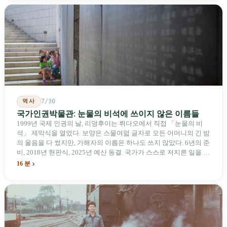
기업용 고속 통로 설치를 요구했다. 이 법안 자체의 존재가 한 가지
를 드러낸다: 타이완의 진입이 너무 느려 미국 스스로가 입법을 통해
장벽을 낮춰야 한다는 점이다. 타이완에서 46년간 원격 조종 장난감
비행기를 만들어 온 한 회사가 오하이오주에 두 번째 공장을 건설할
계획을 세우고 있다.
역사
7/30
국가인권박물관: 눈물의 비석에 쓰이지 않은 이름들
1999년 국제 인권의 날, 리덩후이는 뤼다오에서 직접 「눈물의 비
석」 제막식을 열었다. 보양은 스물여덟 글자로 모든 어머니의 긴 밤
의 울음을 다 썼지만, 가해자의 이름은 하나도 쓰지 않았다. 6년의 준
비, 2018년 현판식, 2025년 예산 동결. 국가가 스스로 저지른 일을 기
념하기 위해 스스로 세운 박물관. 계엄 해제 39년 동안 사법 재판을
16 분
받은 가해자는 단 한 명도 없다.