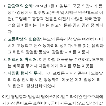
관광객의 순례
: 2024년 7월 15일부터 국군 의장대가 동
상 대강당에서 철수했고(훈련 및 시범은 민주대도로 이
전), 그럼에도 광장과 건물은 여전히 수많은 외국 관광
객을 끌어들이는 타이완 최고의 문화 공연 공간 중 하나
다.
고등학생의 연습장
: 복도의 통유리창 앞은 여전히 타이
베이 고등학교 댄스 동아리의 성지다. 귀를 찢는 음악과
그 뒤편의 장엄한 동상이 강렬한 대비를 이룬다.
어르신의 휴식처
: 이른 아침 태극권을 수련하고, 오후에
는 바둑을 두거나 다람쥐에게 먹이를 주는 이웃들.
다양한 행사의 무대
: 과거 포켓몬 사파리존부터 오늘날
의 각종 전시와 시민 행동까지, 이곳은 이미 일상에 의
해 완전히 '탈신성화'되었다.
이런 평범함과 일상의 덮어쓰기야말로 타이완 민주주의에
서 가장 흥미로운 표현이다. 굳이 서두르지 않고 일상의 삶