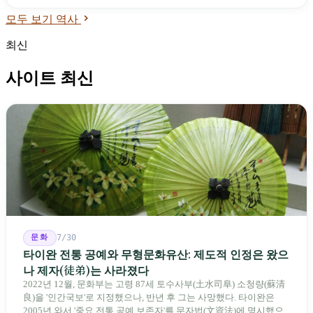
모두 보기 역사
최신
사이트 최신
문화
7/30
타이완 전통 공예와 무형문화유산: 제도적 인정은 왔으
나 제자(徒弟)는 사라졌다
2022년 12월, 문화부는 고령 87세 토수사부(土水司阜) 소청량(蘇清
良)을 '인간국보'로 지정했으나, 반년 후 그는 사망했다. 타이완은
2005년 와서 '중요 전통 공예 보존자'를 문자법(文資法)에 명시했으