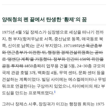
양줘청의 펜 끝에서 탄생한 '황제'의 꿈
1975년 4월 5일 장제스가 심장병으로 세상을 떠나기 전까
지, 현 부지(항저우남로 서쪽, 중산남로 동쪽, 애국동로 북
쪽, 신이로 남쪽)는 군사 부지였다. 1971
1972년 육군총부
와 연근총부가 이전한 뒤, 행정원 경제건설위원회는 곧바
로 '영변단 계획'을 가동했다. 정부와 민간이 150억 위안을
공동 투자해 18
50층짜리 업무용 건물 5동, 24~30층 규모의
국제 관광 호텔 3개, 백화점 4동, 무역 센터, 문화 센터 등을
건설하는 계획이었다. 빌딩 사이에는 에스컬레이터나 무빙
워크로 연결한다는 구상까지 있었으니, 타이베이의 제2 부
1
도심을 만드는 프로젝트였다.
그러나 장제스 사후, 장징궈가 이끄는 행정원 회의는 1975