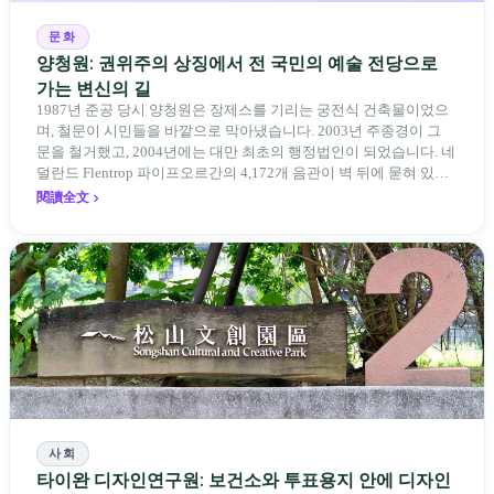
문화
양청원: 권위주의 상징에서 전 국민의 예술 전당으로
가는 변신의 길
1987년 준공 당시 양청원은 장제스를 기리는 궁전식 건축물이었으
며, 철문이 시민들을 바깥으로 막아냈습니다. 2003년 주종경이 그
문을 철거했고, 2004년에는 대만 최초의 행정법인이 되었습니다. 네
덜란드 Flentrop 파이프오르간의 4,172개 음관이 벽 뒤에 묻혀 있으
며, 예술감독 류이여는 예술 공간이란 '보이지 않는 장벽'을 보아야
閱讀全文
한다고 말합니다.
사회
타이완 디자인연구원: 보건소와 투표용지 안에 디자인