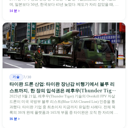
며, 일본보다 50년, 한국보다 43년 늦었다. 제도가 자리 잡았을 때, 제
자 제도는 이미 1970-80년대 산업화 과정에서 붕괴되었다. 600여 명
14 분
전통 장사 중 50세 미만은 '소수'에 불과하다. 명단은 길어지지만, 가
르칠 수 있는 사람은 줄어든다.
기술
7/30
타이완 드론 산업: 타이완 장난감 비행기에서 블루 리
스트까지, 한 장의 입석권은 레후우(Thunder Tiger)
에게
2025년 9월 21일, 레후우(Thunder Tiger) 기술의 Overkill FPV 자살
드론이 미국 국방부 블루 리스트(Blue UAS Cleared List) 인증을 통
과했다. 타이완 기업 중 최초이자 지금까지 유일한 사례다. 전체 목
록의 39개 완제 플랫폼과 165개 부품 중 타이완은 오직 한 자리에 불
과하다. 2026년 4월, 미국 양당 소속 상원의원 4명이 《타이완을 위
16 분
한 푸른 하늘법(Blue Skies for Taiwan Act)》을 공동 발의해 타이완