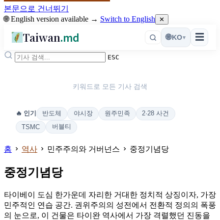
본문으로 건너뛰기
🌐 English version available →
Switch to English
✕
Taiwan
.md
☰
🌐
KO
▾
ESC
키워드로 모든 기사 검색
반도체
야시장
원주민족
2·28 사건
🔥 인기
버블티
TSMC
홈
역사
민주주의와 거버넌스
중정기념당
중정기념당
타이베이 도심 한가운데 자리한 거대한 정치적 상징이자, 가장
민주적인 연습 공간. 권위주의의 성전에서 전환적 정의의 폭풍
의 눈으로, 이 건물은 타이완 역사에서 가장 격렬했던 진동을