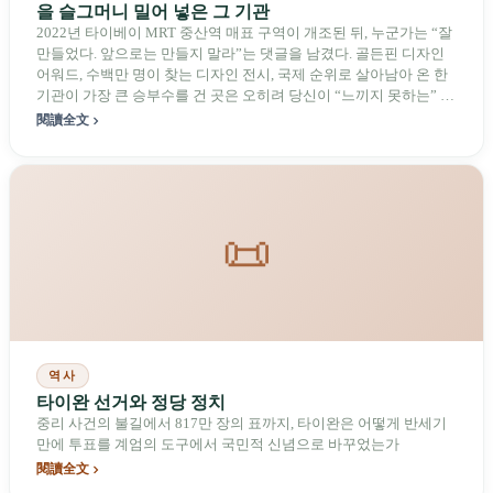
을 슬그머니 밀어 넣은 그 기관
2022년 타이베이 MRT 중산역 매표 구역이 개조된 뒤, 누군가는 “잘
만들었다. 앞으로는 만들지 말라”는 댓글을 남겼다. 골든핀 디자인
어워드, 수백만 명이 찾는 디자인 전시, 국제 순위로 살아남아 온 한
기관이 가장 큰 승부수를 건 곳은 오히려 당신이 “느끼지 못하는” 장
소다. 시즈의 보건소 대기 공간, 당신 손에 들린 그 투표용지의 글꼴
閱讀全文
같은 곳이다. “Made in Taiwan이 모조품의 대명사”였던 시절에서
“디자인력이 곧 국력”이라는 말에 이르기까지, 타이완 디자인연구
원은 이 하청 생산의 섬이 물건의 생김새를 스스로 결정할 수 있음을
증명하려 한다. 정부가 시민과 만나는 방식까지 포함해서다.
📜
역사
타이완 선거와 정당 정치
중리 사건의 불길에서 817만 장의 표까지, 타이완은 어떻게 반세기
만에 투표를 계엄의 도구에서 국민적 신념으로 바꾸었는가
閱讀全文