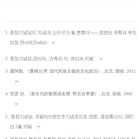
중정기념당이 '지금의 신이구가 될 뻔했다'——영변단 계획과 부지
선정 역사(ETtoday)
↩
중정기념당 관리처, '건축의 미: 계단과 지붕'
↩
蕭阿勤, 《重構台灣: 當代民族主義的文化政治》, 台北: 聯經, 2012.
↩
范雲 편, 《新生代的集體成名禮: 野百合學運》, 台北: 前衛, 1993.
↩
'중정기념당, 국립타이완민주기념관으로 개명', 중앙통신사, 2007
년 5월 19일
↩