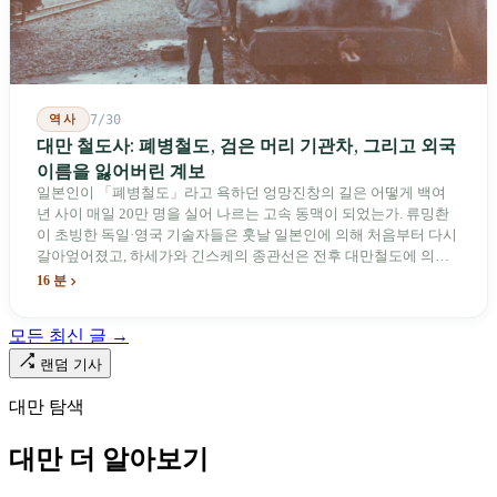
역사
7/30
대만 철도사: 폐병철도, 검은 머리 기관차, 그리고 외국
이름을 잃어버린 계보
일본인이 「폐병철도」라고 욕하던 엉망진창의 길은 어떻게 백여
년 사이 매일 20만 명을 실어 나르는 고속 동맥이 되었는가. 류밍촨
이 초빙한 독일·영국 기술자들은 훗날 일본인에 의해 처음부터 다시
갈아엎어졌고, 하세가와 긴스케의 종관선은 전후 대만철도에 의해
이름과 번호가 바뀌었다. 세대마다 앞선 세대의 기록을 주석으로 밀
16 분
어냈다. 외국 이름들은 줄곧 벗겨져 나갔고, 남은 것은 대만어의
「오타우아」「화차아」, 쥐광·쯔창·푸싱이라는 정치 구호뿐이었
모든 최신 글 →
다. 마침내 푸유마·타로코 세대에 이르러서야 원주민 지명이 다시 철
로 위에 깔렸다.
랜덤 기사
대만 탐색
대만 더 알아보기