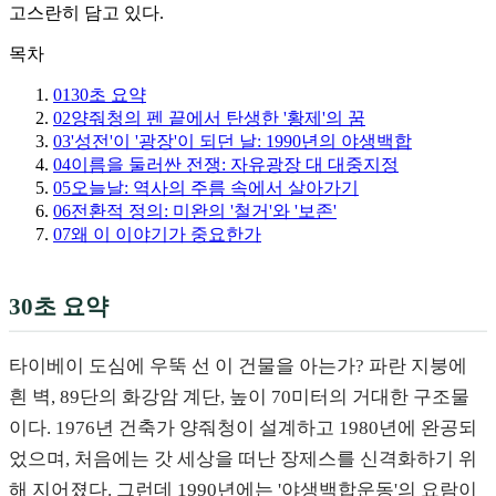
고스란히 담고 있다.
목차
01
30초 요약
02
양줘청의 펜 끝에서 탄생한 '황제'의 꿈
03
'성전'이 '광장'이 되던 날: 1990년의 야생백합
04
이름을 둘러싼 전쟁: 자유광장 대 대중지정
05
오늘날: 역사의 주름 속에서 살아가기
06
전환적 정의: 미완의 '철거'와 '보존'
07
왜 이 이야기가 중요한가
30초 요약
타이베이 도심에 우뚝 선 이 건물을 아는가? 파란 지붕에
흰 벽, 89단의 화강암 계단, 높이 70미터의 거대한 구조물
이다. 1976년 건축가 양줘청이 설계하고 1980년에 완공되
었으며, 처음에는 갓 세상을 떠난 장제스를 신격화하기 위
해 지어졌다. 그런데 1990년에는 '야생백합운동'의 요람이