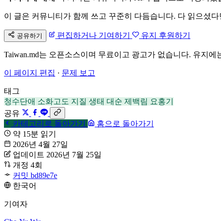
이 글은 커뮤니티가 함께 쓰고 꾸준히 다듬습니다. 다 읽으셨다
편집하거나 기여하기
유지 후원하기
공유하기
Taiwan.md는 오픈소스이며 무료이고 광고가 없습니다. 유지에
이 페이지 편집
·
문제 보고
태그
청수단애
소화고도
지질
생태
대순
제백림
요홍기
공유
카테고리로 돌아가기
홈으로 돌아가기
약 15분 읽기
2026년 4월 27일
업데이트 2026년 7월 25일
개정 4회
커밋 bd89e7e
한국어
기여자