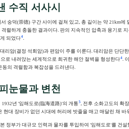
낸 수직 서사시
 숭덕(崇德) 구간 사이에 걸쳐 있고, 총 길이는 약 21km에
아판이 격렬하게 충돌한 결과이다. 판의 지속적인 압축과 융기로
4
나게 되었다
.
대리암(결정 석회암)과 편암이 주를 이룬다. 대리암은 단단
4
수직으로 내려앉는 세계적으로 희귀한 해안 절벽을 형성한다
.
 운동의 격렬함과 복잡성을 드러낸다.
 피눈물과 변천
5
1932년 '임해도로(臨海道路)'의 개통
, 전후 소화고도의 확
들은 현대 장비가 없던 시대에 허리에 밧줄을 매고 매달린 채 
본 정부가 대규모 인력과 물자를 투입하여 '임해도로'를 건설