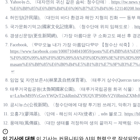
Yahoo뉴스, 〈대자연의 귀신 같은 솜씨: 청수단애〉.
https://tw
%E6%B8%85%E6%B0%B4%E6%96%B7%E5%B4%96-121140208.ht
허민양(許民陽), 〈대만의 바다 환경과 해안 지형의 진화 ── 동부
국가문화기억고(國家文化記憶庫), 〈청수단애 위의 임해도로〉.
ht
갱생신문망(更生新聞網), 〈가장 아름다운 구 소화고도 폐선 후 경
Facebook, 〈💜🩷오늘 내가 가장 아름답다💜🩷 【청수산 석죽】〉.
https://www.facebook.com/100071040410859/posts/%
%F0%9D%99%A8%F0%9D%99%9A%F0%9D%99%9E%F0%9D%99
masam%E6%B8%85%E6%B0%B4%E5%B1%B1%E7%9F%B3%E7%
↩
임업 및 자연보존서(林業及自然保育署), 〈태루거 상수(Quercus taroko
태루거국립공원(太魯閣國家公園), 〈태루거국립공원 희귀 식물〉.
u=LzAwMS9VcGxvYWQvT2xkRmlsZV9UQVJPS08vV2ViRmlsZXMv
공시뉴스(公視新聞), 〈청수단애에 대량 투기된 쓰레기, 악취가 절
요홍기(廖鴻基), 〈단애 - 해신의 사자(使者)〉, udn 블로그.
https:/
풍매체(風傳媒), 〈대만 생태를 걱정하며 생의 끝까지 ─ 제백림: 아
이 기사에 대해
이 기사는 커뮤니티와 AI의 협력으로 작성되었