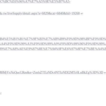
E9%AC%BC%E6%96%A7%E7%A5%9E%E5%B7%A5-
edu.tw/liveSupply/detail.aspx?a=6829&cat=6840&lid=19268
↩
85%E6%B0%B4%E5%B1%B1%E7%9F%B3%E7%AB%B9%F0%9D%98%BF%F
%A4%F0%9D%99%A3%F0%9D%99%A9%F0%9D%99%96%F0%9D%99%
9%E7%A8%AE%E9%87%8E%E7%94%9F%E6%97%8F%E7%BE%A4%E5
M0MjYxNzQucGRm&n=ZmlsZTEzNDc4NTIzNDI2MTc0LnBkZg%3D%3D
↩