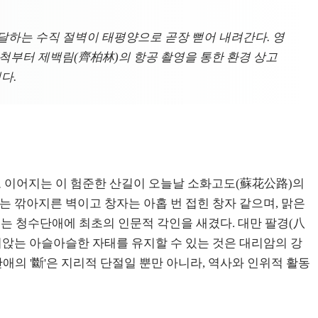
달하는 수직 절벽이 태평양으로 곧장 뻗어 내려간다. 영
개척부터 제백림(齊柏林)의 항공 촬영을 통한 환경 상고
다.
)으로 이어지는 이 험준한 산길이 오늘날 소화고도(蘇花公路)의
는 깎아지른 벽이고 창자는 아홉 번 접힌 창자 같으며, 맑은
는 청수단애에 최초의 인문적 각인을 새겼다. 대만 팔경(八
내려앉는 아슬아슬한 자태를 유지할 수 있는 것은 대리암의 강
애의 '斷'은 지리적 단절일 뿐만 아니라, 역사와 인위적 활동