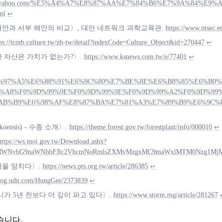
.news.yahoo.com/%E5%A4%A7%E8%87%AA%E7%84%B6%E7%9A%84%
ml
↩
 해안과 서부 해안의 비교〉, 대만 네트워크 과학교육관.
https://www.ntsec.
tps://tcmb.culture.tw/zh-tw/detail?indexCode=Culture_Object&id=270447
↩
관 자산은 가치가 없는가?〉.
https://www.ksnews.com.tw/e/77401
↩
E4%BB%8A%E6%97%A5%E6%88%91%E6%9C%80%E7%BE%8E%E6%B8%
%A8%F0%9D%99%9E%F0%9D%99%9E%F0%9D%99%A2%F0%9D%99
AB%B9%E6%98%AF%E8%87%BA%E7%81%A3%E7%89%B9%E6%9C%8
ensis) - 수종 소개〉.
https://theme.forest.gov.tw/forestplant/info/000010
↩
https://ws.moi.gov.tw/Download.ashx?
RWNvbG9naWNhbFJlc2VhcmNoRmlsZXMvMzgxMC9maWxlMTM0Nzg1Mj
경을 망치다〉.
https://news.pts.org.tw/article/286385
↩
/blog.udn.com/HungGee/2373839
↩
니가 5년 전보다 더 깊이 파고 있다〉.
https://www.storm.mg/article/281267
습니다.