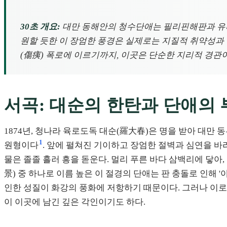
30초 개요:
대만 동해안의 청수단애는 필리핀해판과 유라시
원할 듯한 이 장엄한 풍경은 실제로는 지질적 취약성과 
(傷痍) 폭로에 이르기까지, 이곳은 단순한 지리적 경관
서곡: 대순의 한탄과 단애의
1874년, 청나라 육로도독 대순(羅大春)은 명을 받아 대만 
1
원형이다
. 앞에 펼쳐진 기이하고 장엄한 절벽과 심연을 바
물은 졸졸 흘러 흥을 돋운다. 멀리 푸른 바다 삼백리에 닿아, 
景) 중 하나로 이름 높은 이 절경의 단애는 판 충돌로 인해
인한 성질이 화강의 풍화에 저항하기 때문이다. 그러나 이로 
이 이곳에 남긴 깊은 각인이기도 하다.