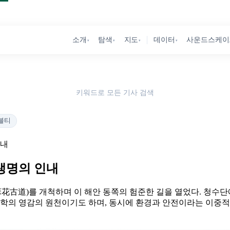
소개
탐색
지도
데이터
사운드스케이
▾
▾
▾
▾
키워드로 모든 기사 검색
블티
인내
생명의 인내
(蘇花古道)를 개척하며 이 해안 동쪽의 험준한 길을 열었다. 청수
문학의 영감의 원천이기도 하며, 동시에 환경과 안전이라는 이중적