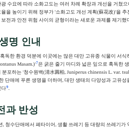
관광 수요에 따라 소화고도는 여러 차례 확장과 개선을 거쳤으나
효율을 높이기 위해 정부가 '소화고도 개선 계획(蘇花改)'을 
산 보전과 안전 위험 사이의 균형이라는 새로운 과제를 제기했
 생명 인내
혹독한 환경 덕분에 이곳에는 많은 대만 고유종 식물이 서식하
7
anus Masam.)'
은 굵은 줄기 마디와 넓은 잎으로 혹독한 생
는 '청수원백(清水圓柏, Juniperus chinensis L. var. tsukus
 단애에 푸른 생명을 더하며, 대만 생태의 다양성과 고유성
9
있다
.
전과 반성
14년, 청수단애에서 폐타이어, 생활 쓰레기 등 대량의 쓰레기