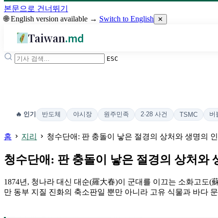
본문으로 건너뛰기
🌐 English version available →
Switch to English
✕
Taiwan
.md
ESC
반도체
야시장
원주민족
2·28 사건
버
🔥 인기
TSMC
홈
지리
청수단애: 판 충돌이 낳은 절경의 상처와 생명의 
청수단애: 판 충돌이 낳은 절경의 상처와 
1874년, 청나라 대신 대순(羅大春)이 군대를 이끄는 소화고도
만 동부 지질 진화의 축소판일 뿐만 아니라 고유 식물과 바다 