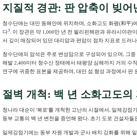
지질적 경관: 판 압축이 빚어
청수단애는 대만 동해안에 위치하며, 소화고도 화평(和平)에서
3
다
. 이 장관은 약 1,000만 년 전 필리핀해판과 유라시
서 깊이 매장되어 있던 대리암과 편암이 점차 지표로 드러
청수단애의 암석은 주로 변성암으로 구성되어 있으며, 그중 
해발 2,400미터 청수산 정태에서 태평양 심해까지 거의 
연구에 귀중한 표본을 제공하며, 대만 섬 형성 과정에서 판
절벽 개척: 백 년 소화고도의
청나라 대순이 '북로'를 개척한 고난의 시절에서, 일제강점기 
동부 교통의 백 년 변천을 증언해 왔다. 초기 도로 건설자
일제강점기에는 동부 자원 개발과 군사 배치 강화를 위해 일