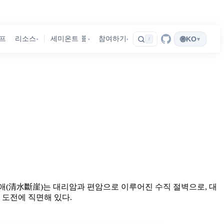
🌐
프
리소스
세미온트 🧬
참여하기
KO
▾
/
▾
▾
▾
단애(清水斷崖)는 대리암과 편암으로 이루어진 수직 절벽으로, 대
 도전에 직면해 있다.