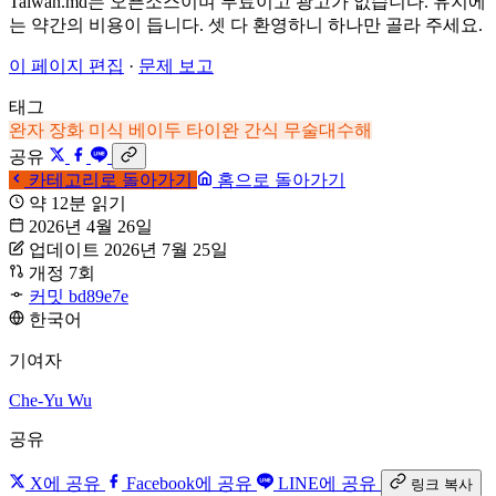
Taiwan.md는 오픈소스이며 무료이고 광고가 없습니다. 유지에
는 약간의 비용이 듭니다. 셋 다 환영하니 하나만 골라 주세요.
이 페이지 편집
·
문제 보고
태그
완자
장화 미식
베이두
타이완 간식
무술대수해
공유
카테고리로 돌아가기
홈으로 돌아가기
약 12분 읽기
2026년 4월 26일
업데이트 2026년 7월 25일
개정 7회
커밋 bd89e7e
한국어
기여자
Che-Yu Wu
공유
X에 공유
Facebook에 공유
LINE에 공유
링크 복사