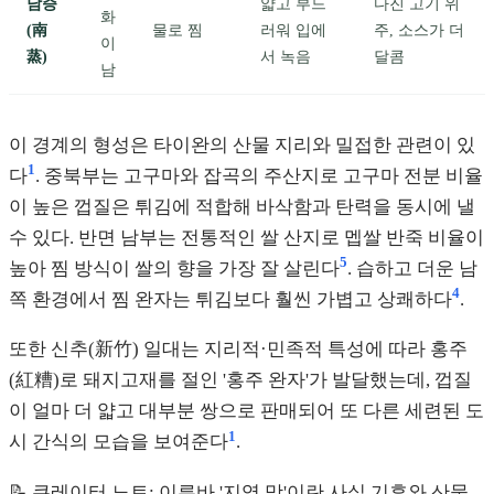
남증
얇고 부드
다진 고기 위
화
(南
물로 찜
러워 입에
주, 소스가 더
이
蒸)
서 녹음
달콤
남
이 경계의 형성은 타이완의 산물 지리와 밀접한 관련이 있
1
다
. 중북부는 고구마와 잡곡의 주산지로 고구마 전분 비율
이 높은 껍질은 튀김에 적합해 바삭함과 탄력을 동시에 낼
수 있다. 반면 남부는 전통적인 쌀 산지로 멥쌀 반죽 비율이
5
높아 찜 방식이 쌀의 향을 가장 잘 살린다
. 습하고 더운 남
4
쪽 환경에서 찜 완자는 튀김보다 훨씬 가볍고 상쾌하다
.
또한 신추(新竹) 일대는 지리적·민족적 특성에 따라 홍주
(紅糟)로 돼지고재를 절인 '홍주 완자'가 발달했는데, 껍질
이 얼마 더 얇고 대부분 쌍으로 판매되어 또 다른 세련된 도
1
시 간식의 모습을 보여준다
.
📝 큐레이터 노트: 이른바 '지역 맛'이란 사실 기후와 산물