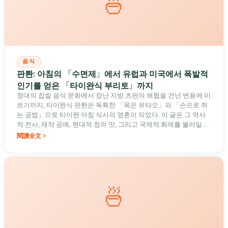
🍜
음식
판퇀: 아침의 「수면제」에서 유럽과 미국에서 폭발적
인기를 얻은 「타이완식 부리토」까지
청대의 찹쌀 음식 문화에서 장난 지방 츠판의 해협을 건넌 변용에 이
르기까지, 타이완식 판퇀은 독특한 「묵은 유탸오」와 「손으로 쥐
는 공법」으로 타이완 아침 식사의 영혼이 되었다. 이 글은 그 역사
적 전사, 제작 공예, 현대적 창의 맛, 그리고 국제적 화제를 불러일으
킨 「탄수화물 혼미 문화」를 깊이 있게 분석한다.
閱讀全文
🍜