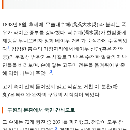
1898년 8월, 후세에 '무술대수해(戊戌大水災)'라 불리는 폭
우가 타이완 중부를 강타했다. 탁수계(濁水溪)가 한밤중에
제방을 무너뜨리자 장화 베이두 거리가 순식간에 수몰되었
1
다
. 캄캄한 홍수의 가장자리에서 베이두 신단(혹은 전안
궁)의 문필생 범완거는 사찰로 피난 온 수척한 얼굴의 재난
민들을 바라보며, 손에 닿는 고구마 전분을 움켜쥐어 반죽
2
해 익혀 나누어 주었다
.
고기 속이 전혀 들어있지 않고 식감도 거친 이 '분환(粉
丸)'은 타이완 완자의 구원의 시작점이 되었다.
구원의 분환에서 국민 간식으로
그 수해는 72개 향진 중 20개를 파괴했고, 전답이 모두 잠
2