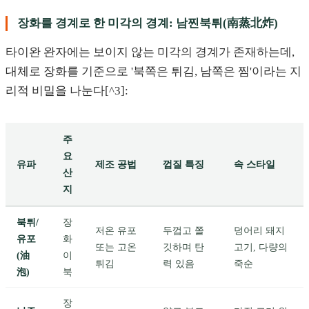
장화를 경계로 한 미각의 경계: 남찐북튀(南蒸北炸)
타이완 완자에는 보이지 않는 미각의 경계가 존재하는데,
대체로 장화를 기준으로 '북쪽은 튀김, 남쪽은 찜'이라는 지
리적 비밀을 나눈다[^3]:
주
요
유파
제조 공법
껍질 특징
속 스타일
산
지
북튀/
장
저온 유포
두껍고 쫄
덩어리 돼지
유포
화
또는 고온
깃하며 탄
고기, 다량의
(油
이
튀김
력 있음
죽순
泡)
북
장