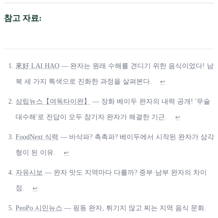
참고 자료:
來好 LAI HAO
— 완자는 원래 수해를 견디기 위한 음식이었다! 남
북 세 가지 특색으로 진화한 과정을 살펴본다.
↩
삼립뉴스【여독타이완】
— 장화 베이두 완자의 내력 공개! '무술
대수해'로 전답이 모두 잠기자 완자가 해결한 기근.
↩
FoodNext 식력
— 바삭파? 촉촉파? 베이두에서 시작된 완자가 삼각
형이 된 이유.
↩
자유시보
— 완자 맛도 지역마다 다를까? 중부·남부 완자의 차이
점.
↩
PeoPo 시민뉴스
— 핑동 완자, 튀기지 않고 찌는 지역 음식 문화.