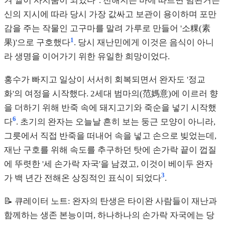
겨 쌀이 사치품이 되었다
. 전해지는 바에 따르면 범완거는
신의 지시에 따라 당시 가장 값싸고 보관이 용이하며 포만
감을 주는 작물인 고구마를 말려 가루로 만들어 '소粿(素
1
果)'으로 구호했다
. 당시 재난민에게 이것은 음식이 아니
라 생명을 이어가기 위한 유일한 희망이었다.
홍수가 빠지고 일상이 서서히 회복되면서 완자도 '정교
화'의 여정을 시작했다. 2세대 범마의(范媽意)에 이르러 향
을 더하기 위해 반죽 속에 돼지고기와 죽순을 넣기 시작했
6
다
. 초기의 완자는 오늘날 흔히 보는 둥근 모양이 아니라,
그릇에서 직접 반죽을 떠내어 속을 넣고 손으로 빚었는데,
재난 구호를 위해 속도를 추구하던 탓에 손가락 끝이 껍질
에 뚜렷한 '세 손가락 자국'을 남겼고, 이것이 베이두 완자
3
가 백 년간 전해온 상징적인 표식이 되었다
.
📝 큐레이터 노트: 완자의 탄생은 타이완 사람들이 재난과
함께하는 생존 본능이며, 하나하나의 손가락 자국에는 당