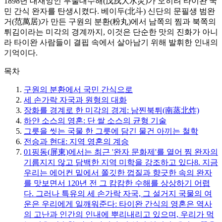
1898년 대재앙인 무술대수해(戊戌大水災)가 오히려 타이완 국
민 간식 완자를 탄생시켰다. 베이두(北斗) 신단의 문필생 범완
거(范萬居)가 만든 구원의 분환(粉丸)에서 남쪽의 찜과 북쪽의
튀김이라는 미각의 경계까지, 이것은 단순한 맛의 진화가 아니
라 타이완 사람들이 결핍 속에서 살아남기 위해 발휘한 인내의
기억이다.
목차
구원의 분환에서 국민 간식으로
세 손가락 자국과 원형의 대화
장화를 경계로 한 미각의 경계: 남찐북튀(南蒸北炸)
하얀 소스의 영혼: 단 쌀 소스의 균형 기술
그릇을 씻는 국물 한 그릇에 담긴 물건 아끼는 철학
전승과 현대: 지역 영혼의 계승
01
핑동(屏東)에서는 최근 '완자 문화제'를 열어 찜 완자의
기름지지 않고 담백한 지역 미학을 강조하고 있다8. 지금
우리는 에어컨 밑에서 쫄깃한 껍질과 향긋한 속의 완자
를 맛보면서 120년 전 그 캄캄한 수해를 상상하기 어렵
다. 그러나 특유의 세 손가락 자국, 그 설거지 국물의 여
운은 우리에게 일깨워준다: 타이완 간식의 영혼은 역사
의 고난과 인간의 인내에 뿌리내리고 있으며, 우리가 먹