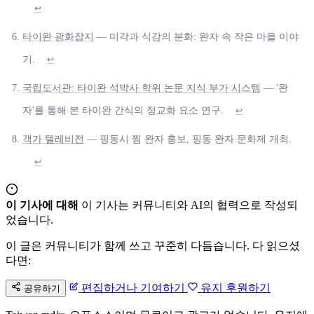
↩
타이완 광화잡지
— 미각과 식감의 분화: 완자 속 작은 마을 이야
기.
↩
국립도서관: 타이완 석박사 학위 논문 지식 부가 시스템
— '완
자'를 통해 본 타이완 간식의 정교화 요소 연구.
↩
객가 텔레비전
— 핑동시 찜 완자 홍보, 핑동 완자 문화제 개최.
↩
이 기사에 대해
이 기사는 커뮤니티와 AI의 협력으로 작성되
었습니다.
이 글은 커뮤니티가 함께 쓰고 꾸준히 다듬습니다. 다 읽으셨
다면:
편집하거나 기여하기
유지 후원하기
공유하기