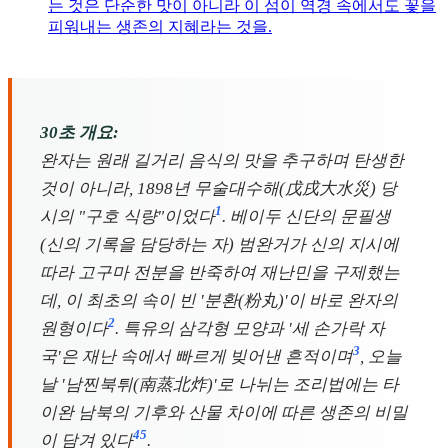
는 것은 단순한 맛이 아니라 이 섬이 역경 속에서도 꽃을
피워내는 생존의 지혜라는 것을.
30초 개요:
완자는 원래 길거리 음식의 맛을 추구하며 탄생한
것이 아니라, 1898년 무술대수해(戊戌大水災) 당
1
시의 "구호 식량"이었다
. 베이두 신단의 문필생
(신의 기록을 담당하는 자) 범완거가 신의 지시에
따라 고구마 전분을 반죽하여 재난민을 구제했는
데, 이 최초의 속이 빈 '분환(粉丸)'이 바로 완자의
2
원형이다
. 특유의 삼각형 모양과 '세 손가락 자
3
국'은 재난 속에서 빠르게 빚어낸 흔적이며
, 오늘
날 '남찐북튀(南蒸北炸)'로 나뉘는 조리법에는 타
이완 남북의 기후와 산물 차이에 따른 생존의 비밀
4
5
이 담겨 있다
.