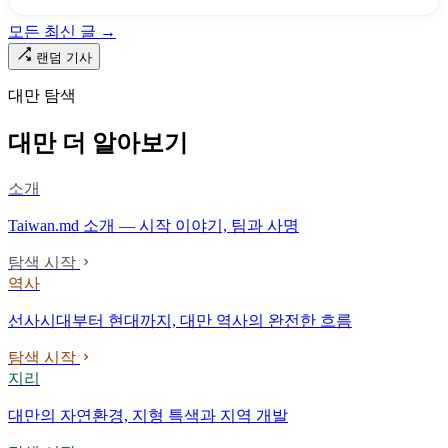
「오타우아」「화차아」, 쥐광·쯔창·푸싱이라는 정치 구호뿐이었
모든 최신 글 →
다. 마침내 푸유마·타로코 세대에 이르러서야 원주민 지명이 다시 철
로 위에 깔렸다.
랜덤 기사
대만 탐색
대만 더 알아보기
소개
Taiwan.md 소개 — 시작 이야기, 팀과 사명
탐색 시작
역사
선사시대부터 현대까지, 대만 역사의 완전한 흐름
탐색 시작
지리
대만의 자연환경, 지형 특색과 지역 개발