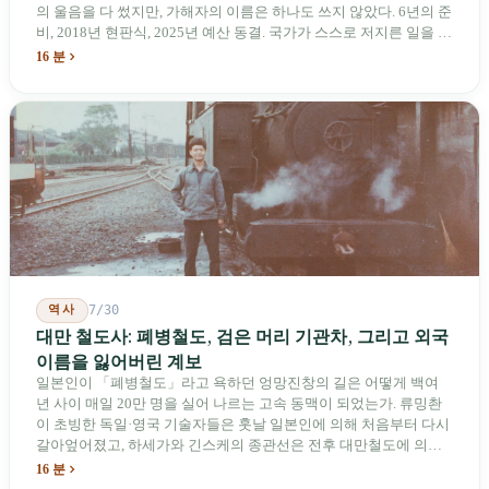
의 울음을 다 썼지만, 가해자의 이름은 하나도 쓰지 않았다. 6년의 준
비, 2018년 현판식, 2025년 예산 동결. 국가가 스스로 저지른 일을 기
념하기 위해 스스로 세운 박물관. 계엄 해제 39년 동안 사법 재판을
16 분
받은 가해자는 단 한 명도 없다.
역사
7/30
대만 철도사: 폐병철도, 검은 머리 기관차, 그리고 외국
이름을 잃어버린 계보
일본인이 「폐병철도」라고 욕하던 엉망진창의 길은 어떻게 백여
년 사이 매일 20만 명을 실어 나르는 고속 동맥이 되었는가. 류밍촨
이 초빙한 독일·영국 기술자들은 훗날 일본인에 의해 처음부터 다시
갈아엎어졌고, 하세가와 긴스케의 종관선은 전후 대만철도에 의해
이름과 번호가 바뀌었다. 세대마다 앞선 세대의 기록을 주석으로 밀
16 분
어냈다. 외국 이름들은 줄곧 벗겨져 나갔고, 남은 것은 대만어의