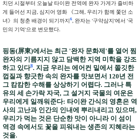
치던 시절부터 오늘날 타이완 전역에 완자 가게가 즐비하
게 들어선 지금, 심지어 영화 《그해, 우리가 함께 쫓던 소
6
녀》의 청춘 배경이 되기까지
, 완자는 '구약삼지'에서 '국
민의 기억'으로 변모했다.
핑동(屏東)에서는 최근 '완자 문화제'를 열어 찜
완자의 기름지지 않고 담백한 지역 미학을 강조
8
하고 있다
. 지금 우리는 에어컨 밑에서 쫄깃한
껍질과 향긋한 속의 완자를 맛보면서 120년 전
그 캄캄한 수해를 상상하기 어렵다. 그러나 특
유의 세 손가락 자국, 그 설거지 국물의 여운은
우리에게 일깨워준다: 타이완 간식의 영혼은 역
사의 고난과 인간의 인내에 뿌리내리고 있으며,
우리가 먹는 것은 단순한 맛이 아니라 이 섬이
역경 속에서도 꽃을 피워내는 생존의 지혜라는
것을.