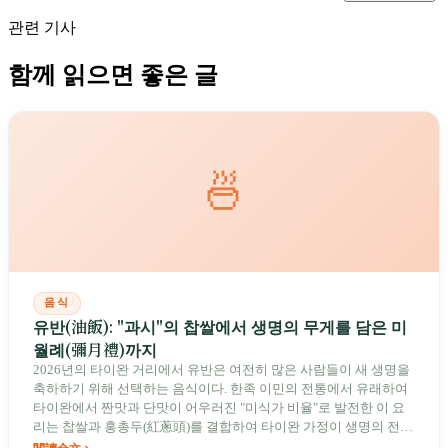
관련 기사
함께 읽으면 좋은 글
🍜
음식
유반(油飯): "과시"의 찹쌀에서 생명의 무게를 담은 미
월례(彌月禮)까지
2026년의 타이완 거리에서 유반은 여전히 많은 사람들이 새 생명을
축하하기 위해 선택하는 음식이다. 한족 이민의 전통에서 유래하여
타이완에서 짠맛과 단맛이 어우러진 "미식가 비율"로 발전한 이 요
리는 찹쌀과 홍총두(紅蔥頭)를 결합하여 타이완 가정이 생명의 전환
점에서 보내는 가장 묵직한 축복이 되었다.