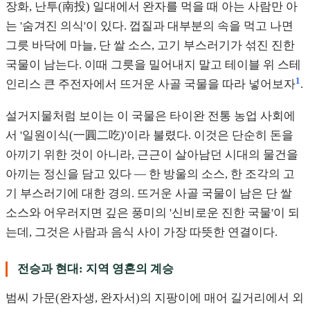
장화, 난투(南投) 일대에서 완자를 먹을 때 아는 사람만 아
는 '숨겨진 의식'이 있다. 껍질과 대부분의 속을 먹고 나면
그릇 바닥에 마늘, 단 쌀 소스, 고기 부스러기가 섞진 진한
국물이 남는다. 이때 그릇을 밀어내지 말고 테이블 위 스테
1
인리스 큰 주전자에서 뜨거운 사골 국물을 따라 넣어보자
.
설거지물처럼 보이는 이 국물은 타이완 전통 농업 사회에
서 '일원이식(一圓二吃)'이라 불렸다. 이것은 단순히 돈을
아끼기 위한 것이 아니라, 근근이 살아남던 시대의 물건을
아끼는 정신을 담고 있다 — 한 방울의 소스, 한 조각의 고
기 부스러기에 대한 경의. 뜨거운 사골 국물이 남은 단 쌀
소스와 어우러지면 깊은 풍미의 '신비로운 진한 국물'이 되
는데, 그것은 사람과 음식 사이 가장 따뜻한 연결이다.
전승과 현대: 지역 영혼의 계승
범씨 가문(완자생, 완자서)의 지팡이에 매어 길거리에서 외