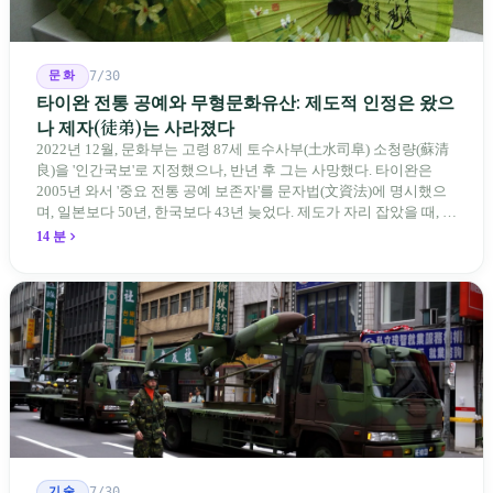
문화
7/30
타이완 전통 공예와 무형문화유산: 제도적 인정은 왔으
나 제자(徒弟)는 사라졌다
2022년 12월, 문화부는 고령 87세 토수사부(土水司阜) 소청량(蘇清
良)을 '인간국보'로 지정했으나, 반년 후 그는 사망했다. 타이완은
2005년 와서 '중요 전통 공예 보존자'를 문자법(文資法)에 명시했으
며, 일본보다 50년, 한국보다 43년 늦었다. 제도가 자리 잡았을 때, 제
자 제도는 이미 1970-80년대 산업화 과정에서 붕괴되었다. 600여 명
14 분
전통 장사 중 50세 미만은 '소수'에 불과하다. 명단은 길어지지만, 가
르칠 수 있는 사람은 줄어든다.
기술
7/30