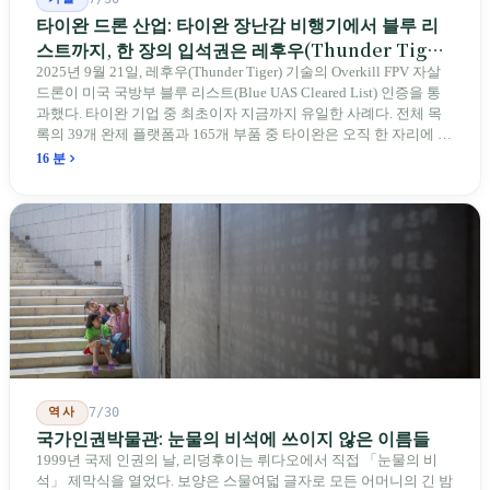
타이완 드론 산업: 타이완 장난감 비행기에서 블루 리
스트까지, 한 장의 입석권은 레후우(Thunder Tiger)
에게
2025년 9월 21일, 레후우(Thunder Tiger) 기술의 Overkill FPV 자살
드론이 미국 국방부 블루 리스트(Blue UAS Cleared List) 인증을 통
과했다. 타이완 기업 중 최초이자 지금까지 유일한 사례다. 전체 목
록의 39개 완제 플랫폼과 165개 부품 중 타이완은 오직 한 자리에 불
과하다. 2026년 4월, 미국 양당 소속 상원의원 4명이 《타이완을 위
16 분
한 푸른 하늘법(Blue Skies for Taiwan Act)》을 공동 발의해 타이완
기업용 고속 통로 설치를 요구했다. 이 법안 자체의 존재가 한 가지
를 드러낸다: 타이완의 진입이 너무 느려 미국 스스로가 입법을 통해
장벽을 낮춰야 한다는 점이다. 타이완에서 46년간 원격 조종 장난감
비행기를 만들어 온 한 회사가 오하이오주에 두 번째 공장을 건설할
계획을 세우고 있다.
역사
7/30
국가인권박물관: 눈물의 비석에 쓰이지 않은 이름들
1999년 국제 인권의 날, 리덩후이는 뤼다오에서 직접 「눈물의 비
석」 제막식을 열었다. 보양은 스물여덟 글자로 모든 어머니의 긴 밤