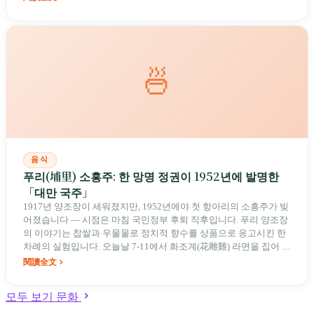
🍜
음식
푸리(埔里) 소흥주: 한 망명 정권이 1952년에 발명한
「대만 국주」
1917년 양조장이 세워졌지만, 1952년에야 첫 항아리의 소흥주가 빚
어졌습니다 — 시점은 마침 국민정부 후퇴 직후입니다. 푸리 양조장
의 이야기는 찹쌀과 우물물로 정치적 향수를 상품으로 응고시킨 한
차례의 실험입니다. 오늘날 7-11에서 화조계(花雕雞) 라면을 집어 든
다면, 당신이 들고 있는 것은 대만 전후사의 어떤 맛입니다.
閱讀全文
모두 보기 문화