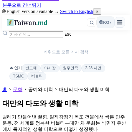
본문으로 건너뛰기
🌐 English version available →
Switch to English
✕
Taiwan
.md
☰
🌐
KO
▾
ESC
키워드로 모든 기사 검색
반도체
야시장
원주민족
2·28 사건
🔥 인기
버블티
TSMC
홈
문화
공예와 미학
대만의 다도와 생활 미학
대만의 다도와 생활 미학
벌레가 만들어낸 꿀향, 일제강점기 목조 건물에서 싹튼 민주
운동, 전 세계를 정복한 버블티—대만 차 문화는 식민지 유산
에서 독자적인 생활 미학으로 어떻게 성장했나