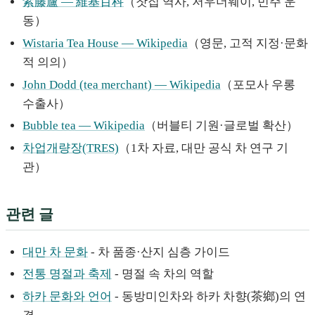
紫藤廬 — 維基百科
（찻집 역사, 저우더웨이, 민주 운
동）
Wistaria Tea House — Wikipedia
（영문, 고적 지정·문화
적 의의）
John Dodd (tea merchant) — Wikipedia
（포모사 우롱
수출사）
Bubble tea — Wikipedia
（버블티 기원·글로벌 확산）
차업개량장(TRES)
（1차 자료, 대만 공식 차 연구 기
관）
관련 글
대만 차 문화
- 차 품종·산지 심층 가이드
전통 명절과 축제
- 명절 속 차의 역할
하카 문화와 언어
- 동방미인차와 하카 차향(茶鄉)의 연