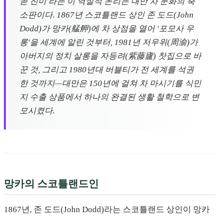
곧 진미'라는 이 역설적 논리는 대만 차 문화의 축
소판이다. 1867년 스코틀랜드 상인 존 도드(John
Dodd)가 망카(艋舺)에 차 상점을 열어 '포모사 우
롱'을 세계에 알린 것부터, 1981년 저우위(周渝)가
아버지의 정치 살롱을 자등려(紫藤廬) 찻집으로 바
꾼 것, 그리고 1980년대 버블티가 전 세계를 석권
한 것까지—대만은 150년에 걸쳐 차 마시기를 식민
지 수출 상품에서 하나의 완결된 생활 철학으로 변
모시켰다.
망카의 스코틀랜드인
1867년, 존 도드(John Dodd)라는 스코틀랜드 상인이 망카