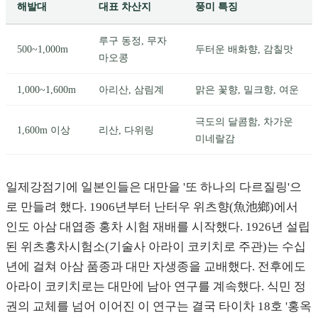
해발대
대표 차산지
풍미 특징
루구 동정, 무자
500~1,000m
두터운 배화향, 감칠맛
마오콩
1,000~1,600m
아리산, 삼림계
맑은 꽃향, 밀크향, 여운
극도의 달콤함, 차가운
1,600m 이상
리산, 다위링
미네랄감
일제강점기에 일본인들은 대만을 '또 하나의 다르질링'으
로 만들려 했다. 1906년부터 난터우 위츠향(魚池鄉)에서
인도 아삼 대엽종 홍차 시험 재배를 시작했다. 1926년 설립
된 위츠홍차시험소(기술사 아라이 코키치로 주관)는 수십
년에 걸쳐 아삼 품종과 대만 자생종을 교배했다. 전후에도
아라이 코키치로는 대만에 남아 연구를 계속했다. 식민 정
권의 교체를 넘어 이어진 이 연구는 결국 타이차 18호 '홍옥