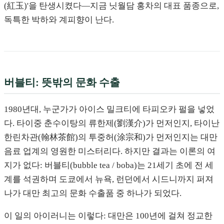
(紅玉)'을 탄생시켰다—지금 닛월담 홍차의 대표 품종으로,
독특한 박하와 계피향이 난다.
버블티: 뜻밖의 문화 수출
1980년대, 누군가가 아이스 밀크티에 타피오카 펄을 넣었
다. 타이중 춘수이탕의 류한제(劉漢介)가 먼저인지, 타이난
한린차관(翰林茶館)의 투중허(涂宗和)가 먼저인지는 대만
음료 업계의 영원한 미스터리다. 하지만 결과는 이론의 여
지가 없다: 버블티(bubble tea / boba)는 21세기 초에 전 세
계를 석권하며 도쿄에서 뉴욕, 런던에서 시드니까지 퍼져
나가 대만 최고의 문화 수출품 중 하나가 되었다.
이 일의 아이러니는 이렇다: 대만은 100년에 걸쳐 정교한