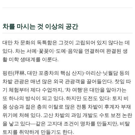
차를 마시는 것 이상의 공간
대만 차 문화의 독특함은 그것이 고립되어 있지 않다는 데
있다. 차는 서예·꽃꽂이·도예·음악을 연결하며 완결된 생
활 미학 생태계를 이룬다.
핑린(坪林, 대만 포종차의 핵심 산지)·아리산·닛월담 등의
차밭 관광은 매년 많은 외국 관광객을 끌어들인다. 찻잎 따
기 체험부터 제다 수업까지, '차 여행'은 대만을 알아가는
또 하나의 방식이 되고 있다. 하지만 도전도 있다: 토지 비
용 상승과 젊은 층의 이탈로 많은 전통 차밭이 후계자 부재
위기에 처해 있다. 고산 차밭의 과잉 개발도 수토 보전 논란
을 낳고 있다—같은 고지대 조건이 명차를 만들지만, 비탈
토지를 취약하게 만들기도 한다.