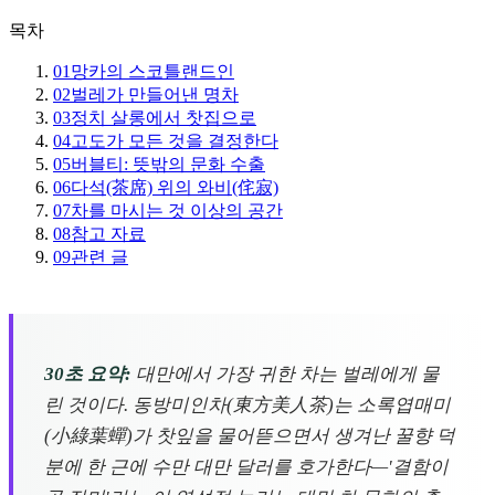
목차
01
망카의 스코틀랜드인
02
벌레가 만들어낸 명차
03
정치 살롱에서 찻집으로
04
고도가 모든 것을 결정한다
05
버블티: 뜻밖의 문화 수출
06
다석(茶席) 위의 와비(侘寂)
07
차를 마시는 것 이상의 공간
08
참고 자료
09
관련 글
30초 요약:
대만에서 가장 귀한 차는 벌레에게 물
린 것이다. 동방미인차(東方美人茶)는 소록엽매미
(小綠葉蟬)가 찻잎을 물어뜯으면서 생겨난 꿀향 덕
분에 한 근에 수만 대만 달러를 호가한다—'결함이