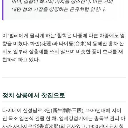
이며, 결함이 최고의 가치를 창조한다. 이는 거의
대만 섬의 기질을 상징하는 은유처럼 읽힌다.
이 '벌레에게 물리게 하는' 철학은 나중에 다른 차종에도 영
향을 미쳤다. 화롄(花蓮)과 타이둥(台東)의 동해안 홍차 산
지도 일부러 살충제를 쓰지 않으며 비슷한 풍미 효과를 재
현하려 하고 있다.
정치 살롱에서 찻집으로
타이베이 신성남로 3단(新生南路三段), 1920년대에 지어
진 목조 일본식 건물 한 채. 일제강점기에는 총독부 관리 아
사카 사다지로(淺香貞次郎)의 관사였고, 1950년대 관세청