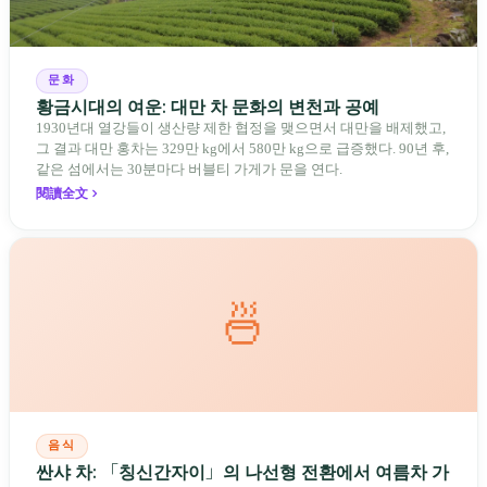
문화
황금시대의 여운: 대만 차 문화의 변천과 공예
1930년대 열강들이 생산량 제한 협정을 맺으면서 대만을 배제했고,
그 결과 대만 홍차는 329만 kg에서 580만 kg으로 급증했다. 90년 후,
같은 섬에서는 30분마다 버블티 가게가 문을 연다.
閱讀全文
🍜
음식
싼샤 차: 「칭신간자이」의 나선형 전환에서 여름차 가