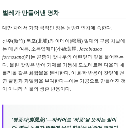
벌레가 만들어낸 명차
대만 차에서 가장 극적인 장은 동방미인차에 속한다.
신주(新竹) 북포(北埔)와 아메이(峨眉) 일대의 구릉 차밭에
는 매년 여름, 소록엽매미(小綠葉蟬,
Jacobiasca
formosana
)라는 곤충이 찻나무의 어린잎과 잎을 물어뜯는
다. 물린 찻잎은 방어 기제를 가동해 모노테르펜 디올과 네
롤리돌 같은 화합물을 분비한다. 이 화학 반응이 찻잎에 천
연 꿀향과 과일향을 부여한다—이는 가공으로 만들어진 것
이 아니라 식물의 생존 반응이다.
'팽풍차(膨風茶)'—하카어로 '허풍'을 뜻하는 말이
다. 옛날 농부가 벌레에 물린 찻잎을 비싸게 팔겠다