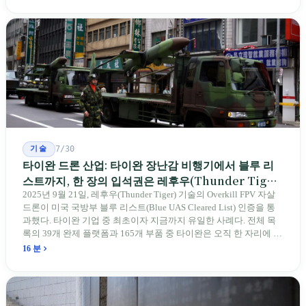
전통 장사 중 50세 미만은 '소수'에 불과하다. 명단은 길어지지만, 가
르칠 수 있는 사람은 줄어든다.
기술
7/30
타이완 드론 산업: 타이완 장난감 비행기에서 블루 리
스트까지, 한 장의 입석권은 레후우(Thunder Tiger)
에게
2025년 9월 21일, 레후우(Thunder Tiger) 기술의 Overkill FPV 자살
드론이 미국 국방부 블루 리스트(Blue UAS Cleared List) 인증을 통
과했다. 타이완 기업 중 최초이자 지금까지 유일한 사례다. 전체 목
록의 39개 완제 플랫폼과 165개 부품 중 타이완은 오직 한 자리에 불
과하다. 2026년 4월, 미국 양당 소속 상원의원 4명이 《타이완을 위
16 분
한 푸른 하늘법(Blue Skies for Taiwan Act)》을 공동 발의해 타이완
기업용 고속 통로 설치를 요구했다. 이 법안 자체의 존재가 한 가지
를 드러낸다: 타이완의 진입이 너무 느려 미국 스스로가 입법을 통해
장벽을 낮춰야 한다는 점이다. 타이완에서 46년간 원격 조종 장난감