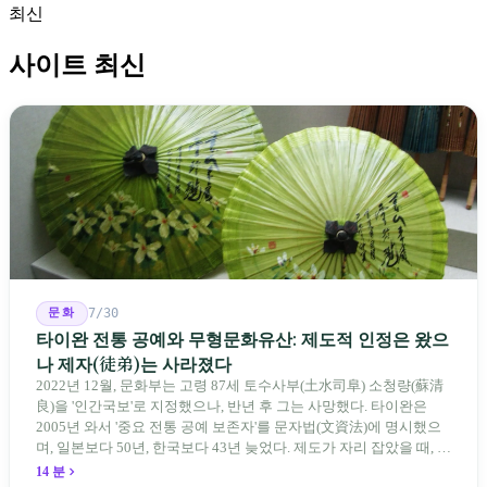
최신
사이트 최신
문화
7/30
타이완 전통 공예와 무형문화유산: 제도적 인정은 왔으
나 제자(徒弟)는 사라졌다
2022년 12월, 문화부는 고령 87세 토수사부(土水司阜) 소청량(蘇清
良)을 '인간국보'로 지정했으나, 반년 후 그는 사망했다. 타이완은
2005년 와서 '중요 전통 공예 보존자'를 문자법(文資法)에 명시했으
며, 일본보다 50년, 한국보다 43년 늦었다. 제도가 자리 잡았을 때, 제
자 제도는 이미 1970-80년대 산업화 과정에서 붕괴되었다. 600여 명
14 분