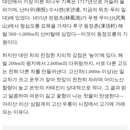
대만에서 가장 이른 차나무 기록은 1717년으로 거슬러 올
라가며, 난터우(南投) 수사련(水沙連, 지금의 위츠·푸리 일
대)에 있었다. 1855년 린펑츠(林鳳池)가 푸젠 무이산(武夷
山)에서 청심오룡 묘목을 가져다 루구 동정촌(凍頂村) 해
발 500~1,000m의 산비탈에 심었다—이것이 동정오룡의 기
원이다.
하지만 대만 차의 진정한 지리적 강점은 '높이'에 있다. 해
발 200m의 평지에서 2,600m의 다위링까지, 서로 다른 고도
는 전혀 다른 차를 만들어낸다. 고산차(1,000m 이상)는 일
교차가 크고 운무가 잦아 찻잎이 천천히 자라며 아미노산
함량이 높고 쓴맛의 카테킨이 상대적으로 적다. 그 결과 맑
고 달콤하며 여운이 길고 꽃향이 나는 찻물이 탄생한다—
아리산·리산·삼림계의 고산 우롱이 시장에서 고가에 거래
되는 이유다.