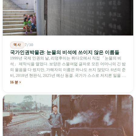
비행기를 만들어 온 한 회사가 오하이오주에 두 번째 공장을 건설할
계획을 세우고 있다.
역사
7/30
국가인권박물관: 눈물의 비석에 쓰이지 않은 이름들
1999년 국제 인권의 날, 리덩후이는 뤼다오에서 직접 「눈물의 비
석」 제막식을 열었다. 보양은 스물여덟 글자로 모든 어머니의 긴 밤
의 울음을 다 썼지만, 가해자의 이름은 하나도 쓰지 않았다. 6년의 준
비, 2018년 현판식, 2025년 예산 동결. 국가가 스스로 저지른 일을 기
념하기 위해 스스로 세운 박물관. 계엄 해제 39년 동안 사법 재판을
16 분
받은 가해자는 단 한 명도 없다.