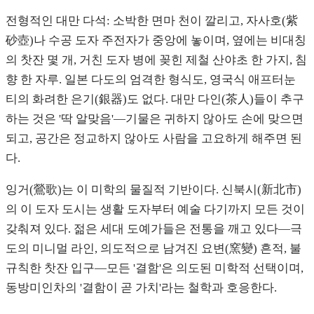
전형적인 대만 다석: 소박한 면마 천이 깔리고, 자사호(紫
砂壺)나 수공 도자 주전자가 중앙에 놓이며, 옆에는 비대칭
의 찻잔 몇 개, 거친 도자 병에 꽂힌 제철 산야초 한 가지, 침
향 한 자루. 일본 다도의 엄격한 형식도, 영국식 애프터눈
티의 화려한 은기(銀器)도 없다. 대만 다인(茶人)들이 추구
하는 것은 '딱 알맞음'—기물은 귀하지 않아도 손에 맞으면
되고, 공간은 정교하지 않아도 사람을 고요하게 해주면 된
다.
잉거(鶯歌)는 이 미학의 물질적 기반이다. 신북시(新北市)
의 이 도자 도시는 생활 도자부터 예술 다기까지 모든 것이
갖춰져 있다. 젊은 세대 도예가들은 전통을 깨고 있다—극
도의 미니멀 라인, 의도적으로 남겨진 요변(窯變) 흔적, 불
규칙한 찻잔 입구—모든 '결함'은 의도된 미학적 선택이며,
동방미인차의 '결함이 곧 가치'라는 철학과 호응한다.