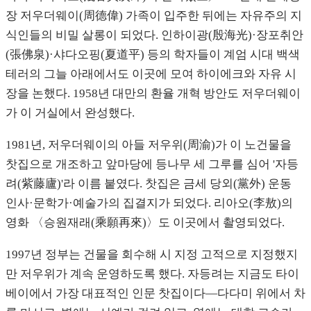
장 저우더웨이(周德偉) 가족이 입주한 뒤에는 자유주의 지
식인들의 비밀 살롱이 되었다. 인하이광(殷海光)·장포취안
(張佛泉)·샤다오핑(夏道平) 등의 학자들이 계엄 시대 백색
테러의 그늘 아래에서도 이곳에 모여 하이에크와 자유 시
장을 논했다. 1958년 대만의 환율 개혁 방안도 저우더웨이
가 이 거실에서 완성했다.
1981년, 저우더웨이의 아들 저우위(周渝)가 이 노건물을
찻집으로 개조하고 앞마당에 등나무 세 그루를 심어 '자등
려(紫藤廬)'라 이름 붙였다. 찻집은 금세 당외(黨外) 운동
인사·문학가·예술가의 집결지가 되었다. 리아오(李敖)의
영화 〈승원재래(乘願再來)〉도 이곳에서 촬영되었다.
1997년 정부는 건물을 회수해 시 지정 고적으로 지정했지
만 저우위가 계속 운영하도록 했다. 자등려는 지금도 타이
베이에서 가장 대표적인 인문 찻집이다—다다미 위에서 차