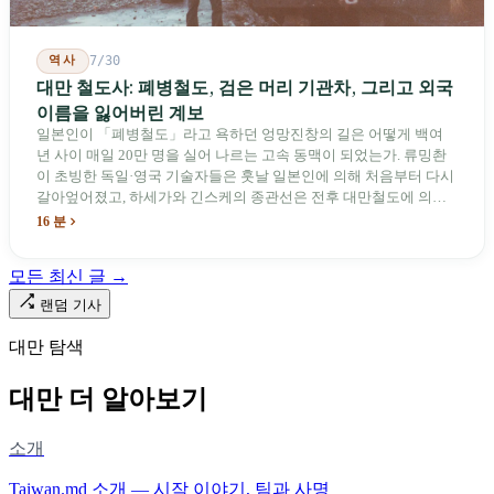
역사
7/30
대만 철도사: 폐병철도, 검은 머리 기관차, 그리고 외국
이름을 잃어버린 계보
일본인이 「폐병철도」라고 욕하던 엉망진창의 길은 어떻게 백여
년 사이 매일 20만 명을 실어 나르는 고속 동맥이 되었는가. 류밍촨
이 초빙한 독일·영국 기술자들은 훗날 일본인에 의해 처음부터 다시
갈아엎어졌고, 하세가와 긴스케의 종관선은 전후 대만철도에 의해
이름과 번호가 바뀌었다. 세대마다 앞선 세대의 기록을 주석으로 밀
16 분
어냈다. 외국 이름들은 줄곧 벗겨져 나갔고, 남은 것은 대만어의
「오타우아」「화차아」, 쥐광·쯔창·푸싱이라는 정치 구호뿐이었
모든 최신 글 →
다. 마침내 푸유마·타로코 세대에 이르러서야 원주민 지명이 다시 철
로 위에 깔렸다.
랜덤 기사
대만 탐색
대만 더 알아보기
소개
Taiwan.md 소개 — 시작 이야기, 팀과 사명