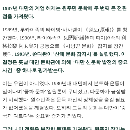
1987년 대만의 계엄 해제는 원주민 문학에 두 번째 큰 전환
점을 가져왔다.
1989년, 루카이족의 타이방·사사렐이 《원보(原報)》를 창
간했다. 1990년, 타이야족의 瓦歷斯·諾幹과 파이완족의 利
格拉樂·阿女烏가 공동으로 《사냥꾼 문화》 잡지를 창간
했다.
1993년, 쑨다촨이 '산해 문화 잡지사'를 설립했다. 이
결정은 훗날 대만 문학관에 의해 "대만 신문학 발전의 중요
사건" 중 하나로 평가받는다.
이는 우연이 아니었다. 1980년대 대만에서 본토화 운동이
일어나며 '중화 문화' 일원론이 무너졌고, 다문화가 긍정받
기 시작했다. 원주민족은 문득 자신의 정체성을 숨길 필요
가 없어졌음을 깨달았다. 오히려 그들의 문화는 대만이 '중
국과 다르다'는 중요한 증거가 되었다.
그러나 이 전환은 복잡한 문제를 가져왔다. 원주민 작가는