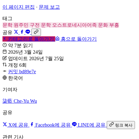
이 페이지 편집
·
문제 보고
태그
문학
원주민
구전 문학
오스트로네시아어족
문화 부흥
공유
카테고리로 돌아가기
홈으로 돌아가기
약 7분 읽기
2026년 3월 24일
업데이트 2026년 7월 25일
개정 6회
커밋 bd89e7e
한국어
기여자
柒藍
Che-Yu Wu
공유
X에 공유
Facebook에 공유
LINE에 공유
링크 복사
관련 기사