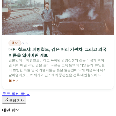
역사
7/30
대만 철도사: 폐병철도, 검은 머리 기관차, 그리고 외국
이름을 잃어버린 계보
일본인이 「폐병철도」라고 욕하던 엉망진창의 길은 어떻게 백여
년 사이 매일 20만 명을 실어 나르는 고속 동맥이 되었는가. 류밍촨
이 초빙한 독일·영국 기술자들은 훗날 일본인에 의해 처음부터 다시
갈아엎어졌고, 하세가와 긴스케의 종관선은 전후 대만철도에 의해
이름과 번호가 바뀌었다. 세대마다 앞선 세대의 기록을 주석으로 밀
16 분
어냈다. 외국 이름들은 줄곧 벗겨져 나갔고, 남은 것은 대만어의
「오타우아」「화차아」, 쥐광·쯔창·푸싱이라는 정치 구호뿐이었
모든 최신 글 →
다. 마침내 푸유마·타로코 세대에 이르러서야 원주민 지명이 다시 철
로 위에 깔렸다.
랜덤 기사
대만 탐색