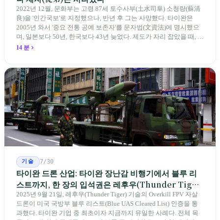
2022년 12월, 문화부는 고령 87세 토수사부(土水司阜) 소청량(蘇清
良)을 '인간국보'로 지정했으나, 반년 후 그는 사망했다. 타이완은
2005년 와서 '중요 전통 공예 보존자'를 문자법(文資法)에 명시했으
며, 일본보다 50년, 한국보다 43년 늦었다. 제도가 자리 잡았을 때, 제
자 제도는 이미 1970-80년대 산업화 과정에서 붕괴되었다. 600여 명
14 분
전통 장사 중 50세 미만은 '소수'에 불과하다. 명단은 길어지지만, 가
르칠 수 있는 사람은 줄어든다.
기술
7/30
타이완 드론 산업: 타이완 장난감 비행기에서 블루 리
스트까지, 한 장의 입석권은 레후우(Thunder Tiger)
에게
2025년 9월 21일, 레후우(Thunder Tiger) 기술의 Overkill FPV 자살
드론이 미국 국방부 블루 리스트(Blue UAS Cleared List) 인증을 통
과했다. 타이완 기업 중 최초이자 지금까지 유일한 사례다. 전체 목