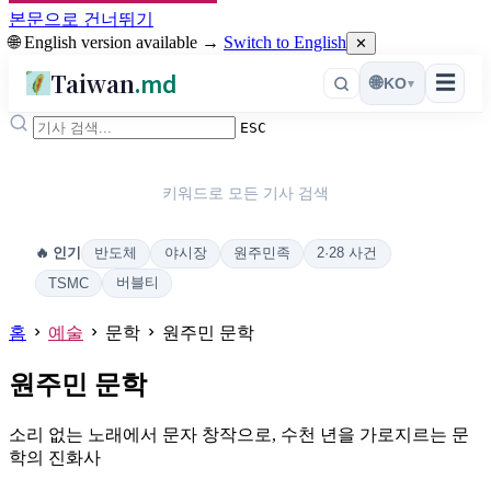
본문으로 건너뛰기
🌐 English version available →
Switch to English
✕
Taiwan
.md
☰
🌐
KO
▾
ESC
키워드로 모든 기사 검색
반도체
야시장
원주민족
2·28 사건
🔥 인기
버블티
TSMC
홈
예술
문학
원주민 문학
원주민 문학
소리 없는 노래에서 문자 창작으로, 수천 년을 가로지르는 문
학의 진화사