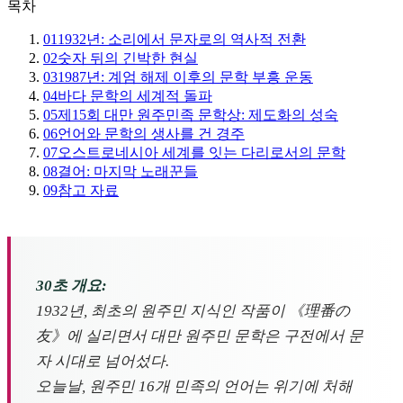
목차
01
1932년: 소리에서 문자로의 역사적 전환
02
숫자 뒤의 긴박한 현실
03
1987년: 계엄 해제 이후의 문학 부흥 운동
04
바다 문학의 세계적 돌파
05
제15회 대만 원주민족 문학상: 제도화의 성숙
06
언어와 문학의 생사를 건 경주
07
오스트로네시아 세계를 잇는 다리로서의 문학
08
결어: 마지막 노래꾼들
09
참고 자료
30초 개요:
1932년, 최초의 원주민 지식인 작품이 《理番の
友》에 실리면서 대만 원주민 문학은 구전에서 문
자 시대로 넘어섰다.
오늘날, 원주민 16개 민족의 언어는 위기에 처해