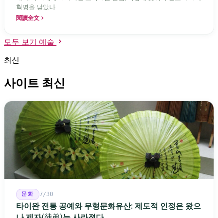
혁명을 낳았나
閱讀全文
모두 보기 예술
최신
사이트 최신
문화
7/30
타이완 전통 공예와 무형문화유산: 제도적 인정은 왔으
나 제자(徒弟)는 사라졌다