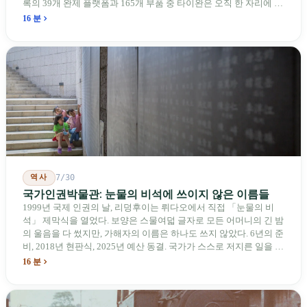
록의 39개 완제 플랫폼과 165개 부품 중 타이완은 오직 한 자리에 불
과하다. 2026년 4월, 미국 양당 소속 상원의원 4명이 《타이완을 위
16 분
한 푸른 하늘법(Blue Skies for Taiwan Act)》을 공동 발의해 타이완
기업용 고속 통로 설치를 요구했다. 이 법안 자체의 존재가 한 가지
를 드러낸다: 타이완의 진입이 너무 느려 미국 스스로가 입법을 통해
장벽을 낮춰야 한다는 점이다. 타이완에서 46년간 원격 조종 장난감
비행기를 만들어 온 한 회사가 오하이오주에 두 번째 공장을 건설할
계획을 세우고 있다.
역사
7/30
국가인권박물관: 눈물의 비석에 쓰이지 않은 이름들
1999년 국제 인권의 날, 리덩후이는 뤼다오에서 직접 「눈물의 비
석」 제막식을 열었다. 보양은 스물여덟 글자로 모든 어머니의 긴 밤
의 울음을 다 썼지만, 가해자의 이름은 하나도 쓰지 않았다. 6년의 준
비, 2018년 현판식, 2025년 예산 동결. 국가가 스스로 저지른 일을 기
념하기 위해 스스로 세운 박물관. 계엄 해제 39년 동안 사법 재판을
16 분
받은 가해자는 단 한 명도 없다.