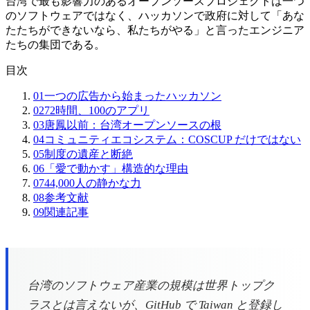
台湾で最も影響力のあるオープンソースプロジェクトは一つ
のソフトウェアではなく、ハッカソンで政府に対して「あな
たたちができないなら、私たちがやる」と言ったエンジニア
たちの集団である。
目次
01
一つの広告から始まったハッカソン
02
72時間、100のアプリ
03
唐鳳以前：台湾オープンソースの根
04
コミュニティエコシステム：COSCUP だけではない
05
制度の遺産と断絶
06
「愛で動かす」構造的な理由
07
44,000人の静かな力
08
参考文献
09
関連記事
台湾のソフトウェア産業の規模は世界トップク
ラスとは言えないが、GitHub で Taiwan と登録し