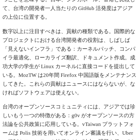
て、台湾の開発者一人当たりの GitHub 活発度はアジア
の上位に位置する。
数字以上に注目すべきは、貢献の種類である。国際的な
プロジェクトにおける台湾開発者の役割は、しばしば
「見えないインフラ」である：カーネルパッチ、コンパ
イラ最適化、ローカライズ翻訳、ドキュメント作成。成
功大学の学生が Linux カーネルに直接コードを提出して
いる。MozTW は20年間 Firefox 中国語版をメンテナンス
してきた。これらの貢献はニュースにはならないが、な
ければソフトウェアは使えない。
台湾のオープンソースコミュニティには、アジアでは珍
しいもう一つの特徴がある：g0v がオープンソースの方
法論を公共政策に応用している。vTaiwan プラットフォ
ームは Polis 技術を用いてオンライン審議を行い、Uber