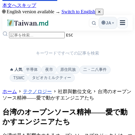
本文へスキップ
🌐 English version available →
Switch to English
✕
Taiwan
.md
☰
🌐
JA
▾
ESC
キーワードですべての記事を検索
半導体
夜市
原住民族
二・二八事件
🔥 人気
タピオカミルクティー
TSMC
ホーム
テクノロジー
社群與數位文化
台湾のオープン
ソース精神——愛で動かすエンジニアたち
台湾のオープンソース精神——愛で動
かすエンジニアたち