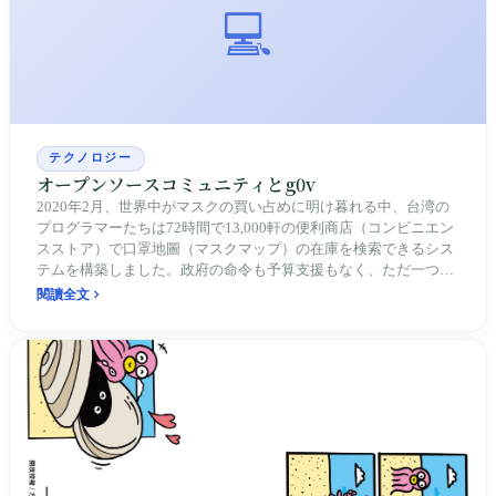
💻
テクノロジー
オープンソースコミュニティとg0v
2020年2月、世界中がマスクの買い占めに明け暮れる中、台湾の
プログラマーたちは72時間で13,000軒の便利商店（コンビニエン
スストア）で口罩地圖（マスクマップ）の在庫を検索できるシス
テムを構築しました。政府の命令も予算支援もなく、ただ一つの
信念――コードで社会を変える――だけが支えでした。これが
閱讀全文
g0v零時政府、政府を「fork（フォーク）」する奇妙な実験です。