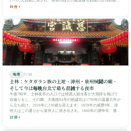
いったん白紙に戻され、長谷川謹介の縦貫線も戦後の台湾鉄路に
よって改名・改番されました。どの世代も前の世代の記録を脚注
16 分
へ押しやり、外国名はしだいに剥がれ落ちていきました。残った
のは台湾語の「黒頭仔」「火車仔」、莒光・自強・復興という政
治スローガン、そしてようやくプユマ・タロコの世代になって、
先住民族の地名が再びレールの上に敷き戻されたのです。
地理
7/30
士林：ケタガラン族の土地、漳州・泉州械闘の廟、
そして今は毎晩台北で最も混雑する夜市
午後7時半、士林夜市の入口では韓国人観光客が大鶏排を掲げて
自撮りをし、その隣、大南路84号の慈諴宮は1796年の嘉慶元年か
ら立ち続け、2026年に230歳を迎えます。1859年の咸豊9年、漳
州人はこの通りから泉州人に焼き出され、1860年の庚申年、潘永
清は下樹林に大東路・大南路・大西路・大北路という四本の整然
22 分
とした街路を引き、廟をその真ん中に置きました。1909年、日本
人は廟の向かいに市場を建て、1955年には陽明戯院が文林路に落