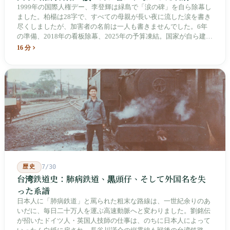
1999年の国際人権デー、李登輝は緑島で「涙の碑」を自ら除幕し
ました。柏楊は28字で、すべての母親が長い夜に流した涙を書き
尽くしましたが、加害者の名前は一人も書きませんでした。6年
の準備、2018年の看板除幕、2025年の予算凍結。国家が自ら建
て、自らが行ったことを記念する博物館です。しかし解厳から39
16 分
年、一人の加害者も司法裁判を受けていません。
歴史
7/30
台湾鉄道史：肺病鉄道、黒頭仔、そして外国名を失
った系譜
日本人に「肺病鉄道」と罵られた粗末な路線は、一世紀余りのあ
いだに、毎日二十万人を運ぶ高速動脈へと変わりました。劉銘伝
が招いたドイツ人・英国人技師の仕事は、のちに日本人によって