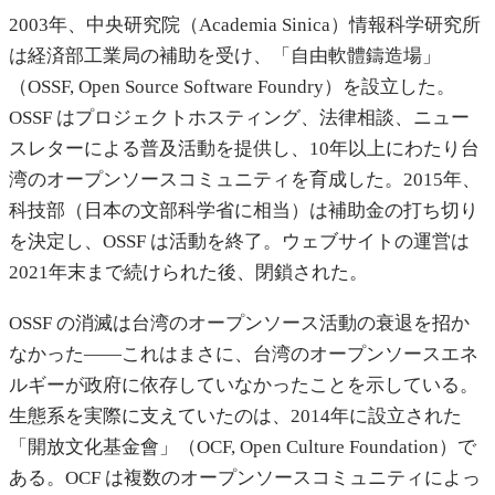
2003年、中央研究院（Academia Sinica）情報科学研究所
は経済部工業局の補助を受け、「自由軟體鑄造場」
（OSSF, Open Source Software Foundry）を設立した。
OSSF はプロジェクトホスティング、法律相談、ニュー
スレターによる普及活動を提供し、10年以上にわたり台
湾のオープンソースコミュニティを育成した。2015年、
科技部（日本の文部科学省に相当）は補助金の打ち切り
を決定し、OSSF は活動を終了。ウェブサイトの運営は
2021年末まで続けられた後、閉鎖された。
OSSF の消滅は台湾のオープンソース活動の衰退を招か
なかった——これはまさに、台湾のオープンソースエネ
ルギーが政府に依存していなかったことを示している。
生態系を実際に支えていたのは、2014年に設立された
「開放文化基金會」（OCF, Open Culture Foundation）で
ある。OCF は複数のオープンソースコミュニティによっ