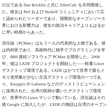
の父である Dan Bricklin と共に EtherCalc を共同開発し
た。彼女は Perl および Haskell コミュニティにおいて広
く認められたリーダーであり、国際的なオープンソース
界における影響力は、彼女の政治キャリアよりもはるか
に早い時期からあった。
洪任諭（PCMan）はもう一人の代表的な人物である。彼
は内科医であり、高校時代に独学でプログラミングを学
び、BBS 接続ソフトウェア PCMan を開発した。2006
年、彼は LXDE プロジェクトを開始した——軽量 Linux
デスクトップ環境である。LXDE はかつて世界で最もメ
モリ使用量が少ない主流デスクトップ環境の一つであ
り、Knoppix や Lubuntu などのディストリビューション
に採用された。台湾の医師が書いたデスクトップ環境
が、世界中の Linux マシンで動いている。洪任諭はその
後 Google に加入したが、LXDE の物語は台湾のオープン