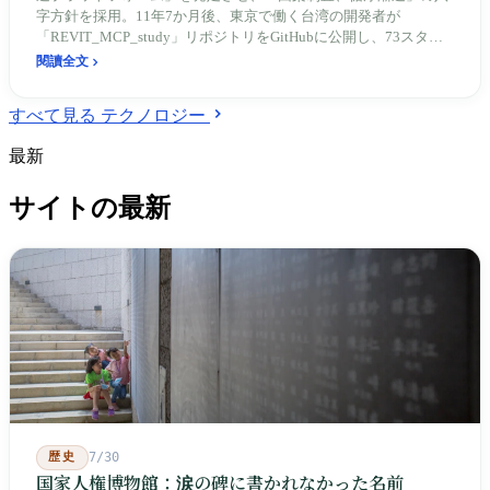
字方針を採用。11年7か月後、東京で働く台湾の開発者が
「REVIT_MCP_study」リポジトリをGitHubに公開し、73スタ
ー、85フォークを獲得。その間の12年間で、台湾の建築業界は手
閱讀全文
描き青焼きから3Dモデルへ、個別の試みから国家標準へ、ツール
のアップグレードから職業の再定義へと長い道のりを歩んでき
すべて見る テクノロジー
た。
最新
サイトの最新
歴史
7/30
国家人権博物館：涙の碑に書かれなかった名前