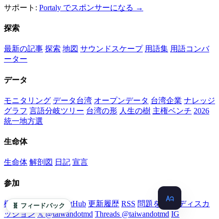
サポート:
Portaly でスポンサーになる →
探索
最新の記事
探索
地図
サウンドスケープ
用語集
用語コンバ
ーター
データ
モニタリング
データ台湾
オープンデータ
台湾企業
ナレッジ
グラフ
言語分岐ツリー
台湾の形
人生の樹
主権ベンチ
2026
統一地方選
生命体
生命体
解剖図
日記
宣言
参加
概要
貢献ガイド
GitHub
更新履歴
RSS
問題を報告
ディスカ
🧬 フィードバック
ッション
𝕏 @taiwandotmd
Threads @taiwandotmd
IG