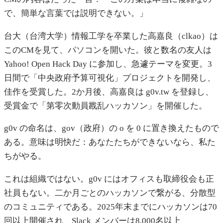
で、簡単な言葉では説明できない。」
台大（台湾大学）情報工学を卒業した高嘉良（clkao）は
このCMを見て、パソコンを開いた。彼と数名の友人は
Yahoo! Open Hack Day に参加し、急遽テーマを変更。3
日間で「中央政府予算可視化」プロジェクトを開発し、
佳作を受賞した。2か月後、高嘉良は g0v.tw を登録し、
受賞金で「第零次動員戡乱ハッカソン」を開催した。
g0v の命名は、gov（政府）の o を 0 に置き換えたもので
ある。意味は明快だ：あなたたちができないなら、私た
ちがやる。
これは組織ではない。g0v にはオフィスも取締役会も正
社員もない。二か月ごとのハッカソンで繋がる、分散型
のコミュニティである。2025年末までにハッカソンは70
回以上開催され、Slack メンバーは8,000名以上、