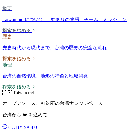
概要
Taiwan.md について — 始まりの物語、チーム、ミッション
探索を始める
歴史
先史時代から現代まで、台湾の歴史の完全な流れ
探索を始める
地理
台湾の自然環境、地形の特色と地域開発
探索を始める
🇹🇼 Taiwan.md
オープンソース、AI対応の台湾ナレッジベース
台湾から ❤️ を込めて
CC BY-SA 4.0