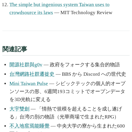
The simple but ingenious system Taiwan uses to
crowdsource its laws
— MIT Technology Review
関連記事
開源社群與g0v
— 政府をフォークする集合的物語
台灣網路社群遷徙史
— BBS から Discord への世代史
Mini Taiwan Pulse
— シビックテックの個人的オープ
ンソースの形、6週間193コミットでオープンデータ
を3D光軌に変える
大宇雙劍
— 「情熱で規模を超えることを成し遂げ
る」台湾の別の物語（光華商場で生まれたRPG）
不入地窖焉能睡覺
— 中央大学の寮から生まれた600