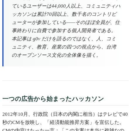
ているユーザーは44,000人以上、コミュニティハ
ッカソンは累計70回以上、数千名のコントリビ
ューターが参加している——そのほぼ全員が、仕
事終わりに自費で参加する個人開発者である。
本記事は g0v だけを語るのではなく、人、コミ
ュニティ、教育、産業の四つの視点から、台湾
のオープンソース文化の全体像を描く。
一つの広告から始まったハッカソン
2012年10月、行政院（日本の内閣に相当）はテレビで40
秒のCMを放映し、「経済動能推昇方案」を宣伝した。
CMの内容はたった一言：「この方案は本当に複雑なの