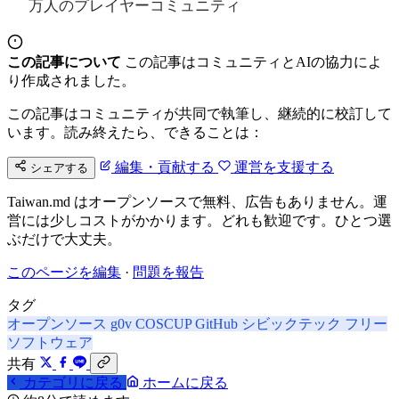
万人のプレイヤーコミュニティ
この記事について
この記事はコミュニティとAIの協力によ
り作成されました。
この記事はコミュニティが共同で執筆し、継続的に校訂して
います。読み終えたら、できることは：
編集・貢献する
運営を支援する
シェアする
Taiwan.md はオープンソースで無料、広告もありません。運
営には少しコストがかかります。どれも歓迎です。ひとつ選
ぶだけで大丈夫。
このページを編集
·
問題を報告
タグ
オープンソース
g0v
COSCUP
GitHub
シビックテック
フリー
ソフトウェア
共有
カテゴリに戻る
ホームに戻る