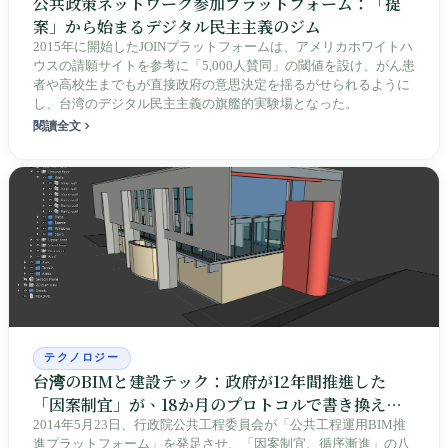
公共政策ネットワーク参加プラットフォーム：「提
案」から始まるデジタル民主主義のジム
2015年に開始したJOINプラットフォームは、アメリカホワイトハ
ウスの請願サイトを参考に「5,000人賛同」の閾値を設け、がん患
者や高校生までもが直接政府の意思決定を揺るがせられるように
し、台湾のデジタル民主主義の旗艦的実験場となった。
閱讀全文
テクノロジー
台湾のBIMと建設テック：政府が12年間推進した
「因案制宜」が、18か月のプロトコルで書き換えら
れた
2014年5月23日、行政院公共工程委員会が「公共工程運用BIM推
進プラットフォーム」を発足させ、「因案制宜、循序漸進」の八