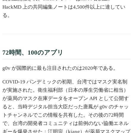
HackMD 上の共同編集ノートは4,500件以上に達してい
る。
72時間、100のアプリ
g0v が国際的に最も注目されたのは2020年である。
COVID-19 パンデミックの初期、台湾ではマスク実名制
が実施された。衛生福利部（日本の厚生労働省に相当）
が薬局のマスク在庫データをオープン API として公開す
ると、当時デジタル担当大臣だった唐鳳が g0v のチャッ
トチャンネルでこの情報を共有した。その後の72時間
で、台湾の開発者コミュニティは前例のない協働エネル
ギーを爆発させた：江明宗（kiang）が薬局マスクマップ