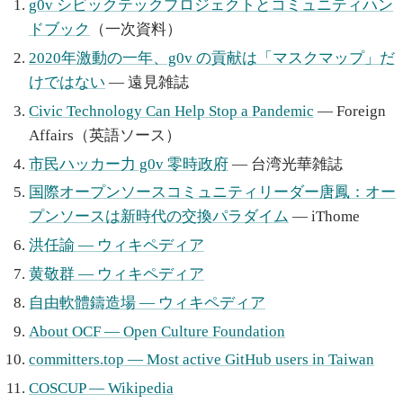
g0v シビックテックプロジェクトとコミュニティハン
ドブック
（一次資料）
2020年激動の一年、g0v の貢献は「マスクマップ」だ
けではない
— 遠見雑誌
Civic Technology Can Help Stop a Pandemic
— Foreign
Affairs（英語ソース）
市民ハッカー力 g0v 零時政府
— 台湾光華雑誌
国際オープンソースコミュニティリーダー唐鳳：オー
プンソースは新時代の交換パラダイム
— iThome
洪任諭 — ウィキペディア
黄敬群 — ウィキペディア
自由軟體鑄造場 — ウィキペディア
About OCF — Open Culture Foundation
committers.top — Most active GitHub users in Taiwan
COSCUP — Wikipedia