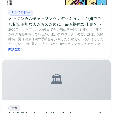
テクノロジー
オープンカルチャーファウンデーション：台湾で最
も制御不能な人たちのために、最も退屈な仕事をす
る
2020年、マップマスクが3日で全台湾にサービスを開始し、誰も
がその奇跡を覚えているが、誰がプロジェクトの会計処理、契約
締結、労保健康保険の手続きを担当したか覚えている人はほとん
どいない。その裏方を担っていたのがオープンカルチャーファウ
ンデーション（OCF）である。「誰も万能ではない」と叫ぶ分散
閱讀全文
型運動が、ハッカーがハッキングを続けられるよう、最終的には
請求書を発行し、理事会の監督を受ける財団法人として自らを成
長させた。10年後、ただ会計処理を手伝うだけだった裏方こそ
が、台湾が国際的にデジタル人権を語る際に想起される名前にな
った。
🏛️
社会