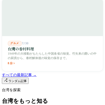
成し、1992年に豪大大鶏排が台中で発明され、1999年に士林へ進
出しました。2002年に戦後増築された屋根付き部分が撤去され、
2011年に新市場が開業し、地下フード街は朝から晩まで二交代で
人が入れ替わります。廟はいまも元の場所にありますが、その足
元では毎日二つの都市が交代で現れます。
グルメ
7/30
台湾の眷村料理
1949年の大移動がもたらした中国各省の味覚。竹矢来の囲いの中
の厨房から、眷村解体後の味覚の保存まで。
8 分
すべての最新記事 →
ランダム記事
台湾を探索
台湾をもっと知る