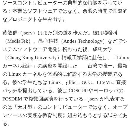
ソースコントリビューターの典型的な特徴を示してい
る：本業はソフトウェアではなく、余暇の時間で国際的
なプロジェクトを生み出す。
黄敬群（jserv）はまた別の道を歩んだ。彼は聯發科
（MediaTek）、晶心科技（Andes Technology）などでシ
ステムソフトウェア開発に携わった後、成功大学
（Cheng Kung University）情報工学部に赴任し、「Linux
カーネル設計」の講座を開設した——台湾で唯一、最新
の Linux カーネルを体系的に解説する大学の授業であ
る。彼の学生たちは Linux、glibc、GCC、LLVM に直接
パッチを提出している。彼は COSCUP やヨーロッパの
FOSDEM で複数回講演を行っている。jserv が代表する
のは「天才型」のコントリビューターではなく、オープ
ンソースの実践を教育制度に組み込もうとする試みであ
る。