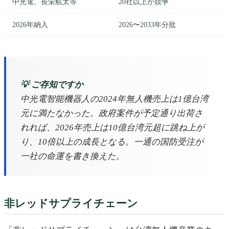
中光電、長栄航太等
20社以上が競争
2026年納入
2026〜2033年分批
💡 ご存知ですか
中光電智能機器人の2024年無人機売上は1億台湾
元に満たなかった。政府案件が予定通り出荷さ
れれば、2026年売上は10億台湾元超に跳ね上が
り、10倍以上の成長となる。一通の国防受注が
一社の命運を書き換えた。
非レッドサプライチェーン