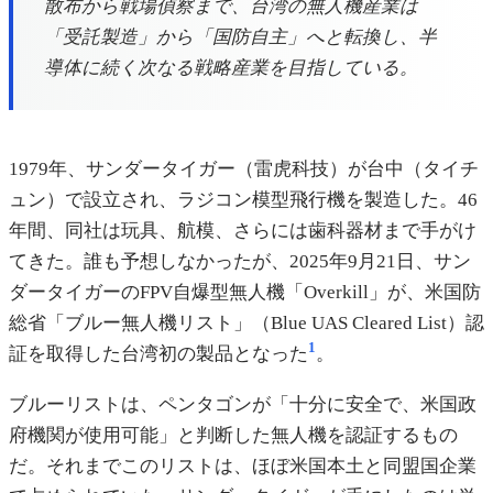
散布から戦場偵察まで、台湾の無人機産業は
「受託製造」から「国防自主」へと転換し、半
導体に続く次なる戦略産業を目指している。
1979年、サンダータイガー（雷虎科技）が台中（タイチ
ュン）で設立され、ラジコン模型飛行機を製造した。46
年間、同社は玩具、航模、さらには歯科器材まで手がけ
てきた。誰も予想しなかったが、2025年9月21日、サン
ダータイガーのFPV自爆型無人機「Overkill」が、米国防
総省「ブルー無人機リスト」（Blue UAS Cleared List）認
1
証を取得した台湾初の製品となった
。
ブルーリストは、ペンタゴンが「十分に安全で、米国政
府機関が使用可能」と判断した無人機を認証するもの
だ。それまでこのリストは、ほぼ米国本土と同盟国企業