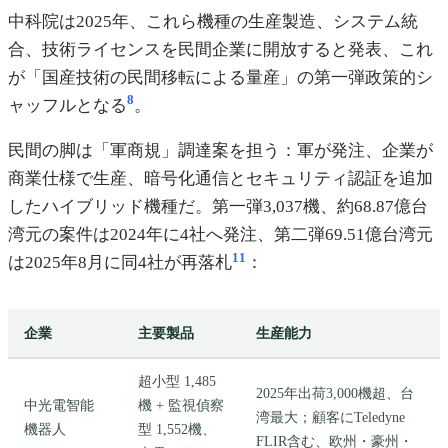
中科院は2025年、これら機種の生産製造、システム統
合、技術ライセンスを民間企業に開放すると発表、これ
が「国産技術の民間移転による量産」の第一弾政策的シ
8
ャッフルとなる
。
民間の脚は「軍商規」調達案を担う：軍が発注、企業が
商業仕様で生産、暗号化通信とセキュリティ認証を追加
したハイブリッド機種だ。第一弾3,037機、約68.87億台
湾元の案件は2024年に4社へ発注、第二弾69.51億台湾元
11
は2025年8月に同4社が再落札
：
企業
主要製品
生産能力
超小型 1,485
2025年出荷3,000機超、台
中光電智能
機 + 監視偵察
湾最大；顧客にTeledyne
機器人
型 1,552機、
FLIR含む、欧州・豪州・