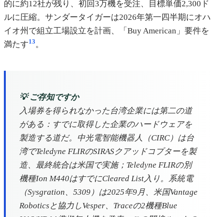
的に約12社が残り、初回3万機を受注、目標単価2,300ド
ルに圧縮。サンダータイガーは2026年第一四半期にオハ
イオ州で組立工場設立を計画、「Buy American」要件を
13
満たす
。
💡 ご存知ですか
入場券を得られなかった台湾企業には第二の道
がある：すでに取得した企業のハードウェアを
製造する道だ。中光電智能機器人（CIRC）は台
湾でTeledyne FLIRのSIRASクアッドコプターを製
造、最終統合は米国で実施；Teledyne FLIRの別
機種Ion M440はすでにCleared List入り。系統電
（Sysgration、5309）は2025年9月、米国Vantage
Roboticsと協力しVesper、Traceの2機種Blue