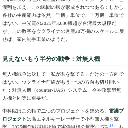
漢翔を加え、この民間の脚が形成されつつある：しかし
各社の生産能力は依然「千機」単位で、「万機」単位で
はない。中光電の2025年3,000機超が台湾最大規模だ
が、この数字をウクライナの月産20万機のスケールに戻
せば、家内制手工業のようだ。
見えないもう半分の戦争：対無人機
無人機戦争は決して「私が君を撃てる」だけの一方向で
はない。ウクライナ前線がもう一つの方向も切り開い
た：対無人機（counter-UAS）システム、今や攻撃型無
人機と同等に重要だ。
中科院はこの軸で二つのプロジェクトを進める。
雷護プ
ロジェクト
は高エネルギーレーザーで小型無人機を撃
13
墜、2025年作戦試験評価で実弾目標の撃墜に成功
。も