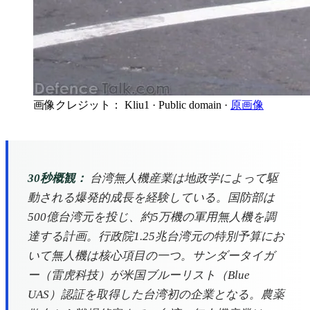
画像クレジット： Kliu1
· Public domain
·
原画像
30秒概観：
台湾無人機産業は地政学によって駆
動される爆発的成長を経験している。国防部は
500億台湾元を投じ、約5万機の軍用無人機を調
達する計画。行政院1.25兆台湾元の特別予算にお
いて無人機は核心項目の一つ。サンダータイガ
ー（雷虎科技）が米国ブルーリスト（Blue
UAS）認証を取得した台湾初の企業となる。農薬