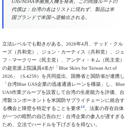
UAS/NDAA準拠無人機を発表。この間接ルートの
代償は：台湾の名はリストに現れず、製品は米
国ブランドで米国へ逆輸出される。
立法レベルでも動きがある。2026年4月、テッド・クル
ーズ（共和党）、ジョン・カーティス（共和党）、ジェ
フ・マークリー（民主党）、アンディ・キム（民主党）
の超党派上院議員4名が「Blue Skies for Taiwan Act of
2026」（S.4259）を共同提出、国務省と国防省が連携し
「台湾Blue UAS企業の迅速通過レーンを構築」し、Blue
UAS作業グループを設置して台湾の生産能力を評価、台
湾製コンポーネントを米国防サプライチェーンに統合す
14
る機会と障壁を特定することを要求
。法案の存在自体
が一つの暗黙の自己告白だ：台湾企業の参入が遅すぎる
ため、立法でハードルを下げざるを得ない。