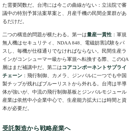
た需要関数だ。台湾には今この曲線がない：立法院で審
議中の特別予算法案草案と、月産千機の民間企業群があ
るだけだ。
二つの構造的問題が横たわる。第一は
量産一貫性
：軍規
無人機はセキュリティ、NDAA 848、電磁妨害試験をパ
スし、毎機が仕様通りでなければならない。民間生産ラ
インがコンシューマー級から軍規へ転換する際、このQA
層はまだ補講中だ。第二は
コアコンポーネントサプライ
チェーン
：飛行制御、カメラ、ジンバルに一つでも中国
製チップが残ればブルーリストから外れる。台湾は半導
体が強いが、中流の飛行制御基板とジンバルモジュール
産業は依然中小企業中心で、生産能力拡大には時間と資
本が必要だ。
受託製造から戦略産業へ