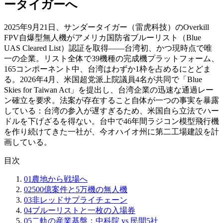
ータイガーへ
2025年9月21日、サンダータイガー（雷虎科技）のOverkill
FPV自爆型無人機がアメリカ国防省ブルーリスト（Blue
UAS Cleared List）認証を取得——台湾初、かつ現時点で唯
一の企業。リスト全体で39機種の完成機プラットフォーム、
165コンポーネント中、台湾はわずか1枠を占めるにとどま
る。2026年4月、米国超党派上院議員4名が共同で「Blue
Skies for Taiwan Act」を提出し、台湾企業の迅速な通過レー
ン確立を要求。法案が存在すること自体が一つの事実を暴露
している：台湾の参入が遅すぎるため、米国自ら立法でハー
ドルを下げざるを得ない。台中で46年間ラジコン模型飛行機
を作り続けてきた一社が、今オハイオ州に第二工場建設を計
画している。
目次
01
農地から戦場へ
02
500億案件と5万機の無人機
03
非レッドサプライチェーン
04
ブルーリストと一枚の入場券
05
二軌の産業基盤：中科院 vs 民間5社