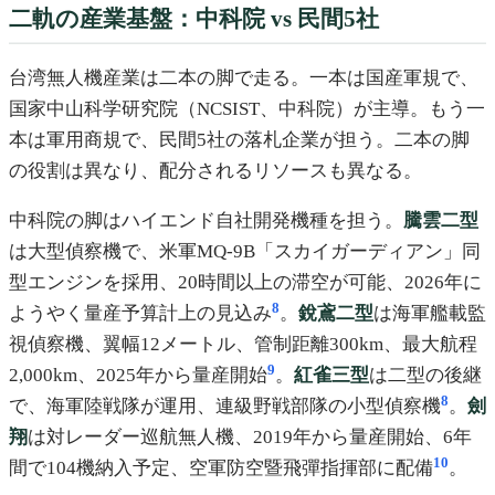
二軌の産業基盤：中科院 vs 民間5社
台湾無人機産業は二本の脚で走る。一本は国産軍規で、
国家中山科学研究院（NCSIST、中科院）が主導。もう一
本は軍用商規で、民間5社の落札企業が担う。二本の脚
の役割は異なり、配分されるリソースも異なる。
中科院の脚はハイエンド自社開発機種を担う。
騰雲二型
は大型偵察機で、米軍MQ-9B「スカイガーディアン」同
型エンジンを採用、20時間以上の滞空が可能、2026年に
8
ようやく量産予算計上の見込み
。
銳鳶二型
は海軍艦載監
視偵察機、翼幅12メートル、管制距離300km、最大航程
9
2,000km、2025年から量産開始
。
紅雀三型
は二型の後継
8
で、海軍陸戦隊が運用、連級野戦部隊の小型偵察機
。
劍
翔
は対レーダー巡航無人機、2019年から量産開始、6年
10
間で104機納入予定、空軍防空暨飛彈指揮部に配備
。