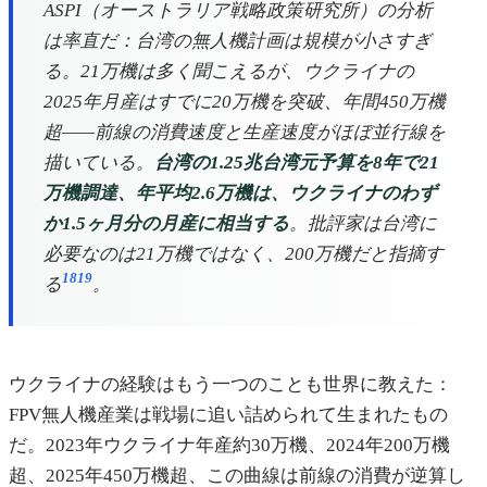
ASPI（オーストラリア戦略政策研究所）の分析
は率直だ：台湾の無人機計画は規模が小さすぎ
る。21万機は多く聞こえるが、ウクライナの
2025年月産はすでに20万機を突破、年間450万機
超——前線の消費速度と生産速度がほぼ並行線を
描いている。
台湾の1.25兆台湾元予算を8年で21
万機調達、年平均2.6万機は、ウクライナのわず
か1.5ヶ月分の月産に相当する
。批評家は台湾に
必要なのは21万機ではなく、200万機だと指摘す
18
19
る
。
ウクライナの経験はもう一つのことも世界に教えた：
FPV無人機産業は戦場に追い詰められて生まれたもの
だ。2023年ウクライナ年産約30万機、2024年200万機
超、2025年450万機超、この曲線は前線の消費が逆算し