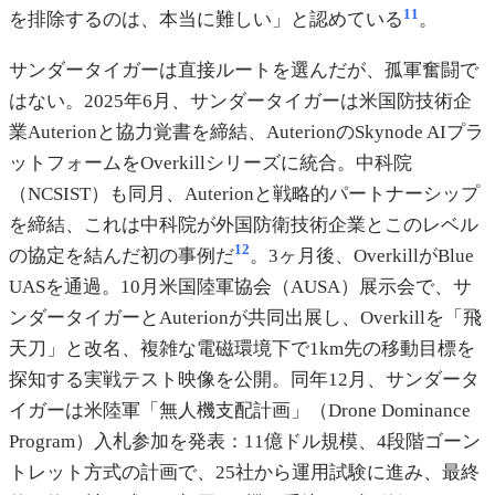
11
を排除するのは、本当に難しい」と認めている
。
サンダータイガーは直接ルートを選んだが、孤軍奮闘で
はない。2025年6月、サンダータイガーは米国防技術企
業Auterionと協力覚書を締結、AuterionのSkynode AIプラ
ットフォームをOverkillシリーズに統合。中科院
（NCSIST）も同月、Auterionと戦略的パートナーシップ
を締結、これは中科院が外国防衛技術企業とこのレベル
12
の協定を結んだ初の事例だ
。3ヶ月後、OverkillがBlue
UASを通過。10月米国陸軍協会（AUSA）展示会で、サ
ンダータイガーとAuterionが共同出展し、Overkillを「飛
天刀」と改名、複雑な電磁環境下で1km先の移動目標を
探知する実戦テスト映像を公開。同年12月、サンダータ
イガーは米陸軍「無人機支配計画」（Drone Dominance
Program）入札参加を発表：11億ドル規模、4段階ゴーン
トレット方式の計画で、25社から運用試験に進み、最終