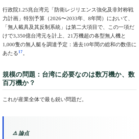
行政院1.25兆台湾元「防衛レジリエンス強化及非対称戦
力計画」特別予算（2026〜2033年、8年間）において、
「無人載具及其反制系統」は第二大項目で、この一項だ
けで3,350億台湾元を計上、21万機超の各型無人機と
1,000隻の無人艇を調達予定：過去10年間の総和の数倍に
17
あたる
。
規模の問題：台湾に必要なのは数万機か、数
百万機か？
これが産業全体で最も鋭い問題だ。
⚠️ 論点