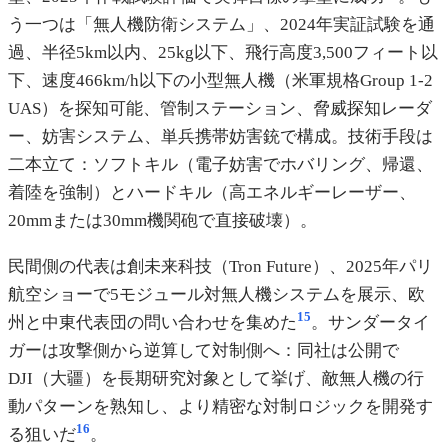
う一つは「無人機防衛システム」、2024年実証試験を通
過、半径5km以内、25kg以下、飛行高度3,500フィート以
下、速度466km/h以下の小型無人機（米軍規格Group 1-2
UAS）を探知可能、管制ステーション、脅威探知レーダ
ー、妨害システム、単兵携帯妨害銃で構成。技術手段は
二本立て：ソフトキル（電子妨害でホバリング、帰還、
着陸を強制）とハードキル（高エネルギーレーザー、
20mmまたは30mm機関砲で直接破壊）。
民間側の代表は創未来科技（Tron Future）、2025年パリ
航空ショーで5モジュール対無人機システムを展示、欧
15
州と中東代表団の問い合わせを集めた
。サンダータイ
ガーは攻撃側から逆算して対制側へ：同社は公開で
DJI（大疆）を長期研究対象として挙げ、敵無人機の行
動パターンを熟知し、より精密な対制ロジックを開発す
16
る狙いだ
。