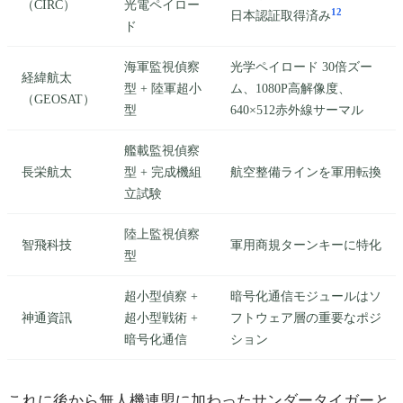
（CIRC）
光電ペイロー
12
日本認証取得済み
ド
海軍監視偵察
光学ペイロード 30倍ズー
経緯航太
型 + 陸軍超小
ム、1080P高解像度、
（GEOSAT）
型
640×512赤外線サーマル
艦載監視偵察
長栄航太
型 + 完成機組
航空整備ラインを軍用転換
立試験
陸上監視偵察
智飛科技
軍用商規ターンキーに特化
型
超小型偵察 +
暗号化通信モジュールはソ
神通資訊
超小型戦術 +
フトウェア層の重要なポジ
暗号化通信
ション
これに後から無人機連盟に加わったサンダータイガーと