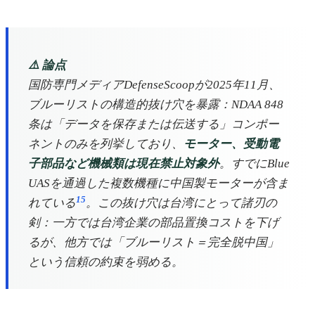
⚠️ 論点
国防専門メディアDefenseScoopが2025年11月、
ブルーリストの構造的抜け穴を暴露：NDAA 848
条は「データを保存または伝送する」コンポー
ネントのみを列挙しており、
モーター、受動電
子部品など機械類は現在禁止対象外
。すでにBlue
UASを通過した複数機種に中国製モーターが含ま
15
れている
。この抜け穴は台湾にとって諸刃の
剣：一方では台湾企業の部品置換コストを下げ
るが、他方では「ブルーリスト＝完全脱中国」
という信頼の約束を弱める。