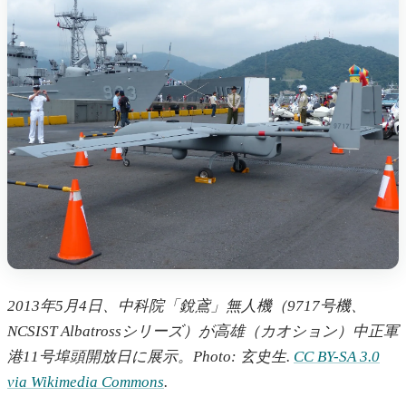
2013年5月4日、中科院「銳鳶」無人機（9717号機、
NCSIST Albatrossシリーズ）が高雄（カオション）中正軍
港11号埠頭開放日に展示。Photo: 玄史生.
CC BY-SA 3.0
via Wikimedia Commons
.