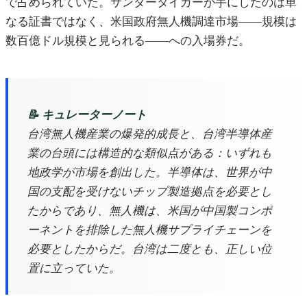
で占められていた。サンダータイガーが手にしたのは単
なる証書ではなく、米国政府無人機調達市場——規模は
数百億ドル規模と見られる——への入場券だ。
📝 キュレーターノート
台湾無人機産業の爆発的成長と、台湾半導体産
業の台頭には構造的な類似点がある：いずれも
地政学が市場を創出した。半導体は、世界が中
国の支配を受けないチップ製造拠点を必要とし
たからであり、無人機は、米国が中国製コンポ
ーネントを排除した無人機サプライチェーンを
必要としたからだ。台湾は二度とも、正しい位
置に立っていた。