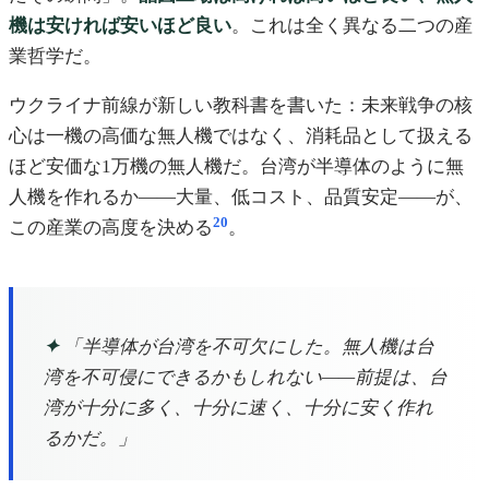
機は安ければ安いほど良い
。これは全く異なる二つの産
業哲学だ。
ウクライナ前線が新しい教科書を書いた：未来戦争の核
心は一機の高価な無人機ではなく、消耗品として扱える
ほど安価な1万機の無人機だ。台湾が半導体のように無
人機を作れるか——大量、低コスト、品質安定——が、
20
この産業の高度を決める
。
✦
「半導体が台湾を不可欠にした。無人機は台
湾を不可侵にできるかもしれない——前提は、台
湾が十分に多く、十分に速く、十分に安く作れ
るかだ。」