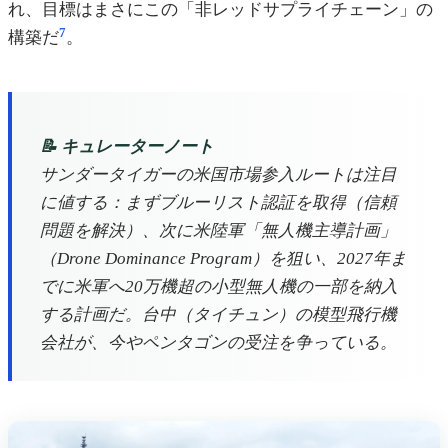
れ、目標はまさにこの「非レッドサプライチェーン」の
7
構築だ
。
📝 キュレーターノート
サンダータイガーの米国市場参入ルートは注目
に値する：まずブルーリスト認証を取得（信頼
問題を解決）、次に米陸軍「無人機主導計画」
（Drone Dominance Program）を狙い、2027年ま
でに米軍へ20万機超の小型無人機の一部を納入
する計画だ。台中（タイチュン）の模型飛行機
会社が、今やペンタゴンの受注を争っている。