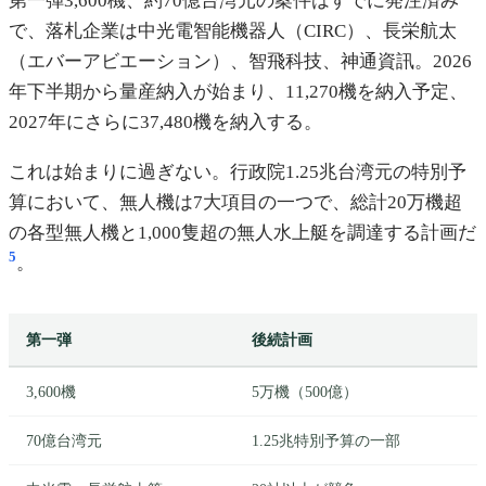
第一弾3,600機、約70億台湾元の案件はすでに発注済み
で、落札企業は中光電智能機器人（CIRC）、長栄航太
（エバーアビエーション）、智飛科技、神通資訊。2026
年下半期から量産納入が始まり、11,270機を納入予定、
2027年にさらに37,480機を納入する。
これは始まりに過ぎない。行政院1.25兆台湾元の特別予
算において、無人機は7大項目の一つで、総計20万機超
の各型無人機と1,000隻超の無人水上艇を調達する計画だ
5
。
第一弾
後続計画
3,600機
5万機（500億）
70億台湾元
1.25兆特別予算の一部