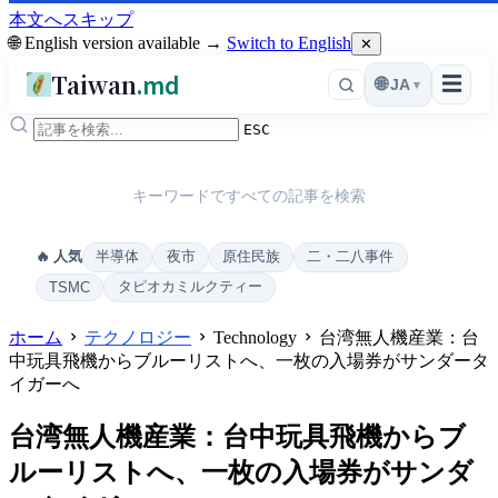
本文へスキップ
🌐 English version available →
Switch to English
✕
Taiwan
.md
☰
🌐
JA
▾
ESC
キーワードですべての記事を検索
半導体
夜市
原住民族
二・二八事件
🔥 人気
タピオカミルクティー
TSMC
ホーム
テクノロジー
Technology
台湾無人機産業：台
中玩具飛機からブルーリストへ、一枚の入場券がサンダータ
イガーへ
台湾無人機産業：台中玩具飛機からブ
ルーリストへ、一枚の入場券がサンダ