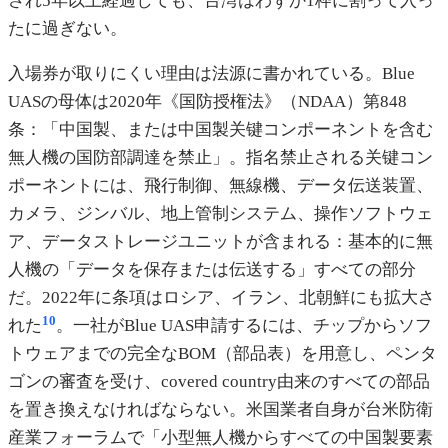
され5年以上経過しても、台湾はわずか1枠に割って入っ
たに過ぎない。
入場券が取りにくい理由は法源に書かれている。Blue
UASの母体は2020年《国防授権法》（NDAA）第848
条：「中国製、または中国製关键コンポーネントを含む
無人機の国防部調達を禁止」。指名禁止される关键コン
ポーネントには、飛行制御、無線機、データ伝送装置、
カメラ、ジンバル、地上管制システム、操作ソフトウェ
ア、データストレージユニットが含まれる：基本的に無
人機の「データを保存または伝送する」すべての部分
だ。2022年に条項はロシア、イラン、北朝鮮にも拡大さ
10
れた
。一社がBlue UAS申請するには、チップからソフ
トウェアまでの完全なBOM（部品表）を用意し、ペンタ
ゴンの審査を受け、covered country由来のすべての部品
を置き換えなければならない。米国業者自身が台米防衛
産業フォーラムで「小型無人機からすべての中国製要素