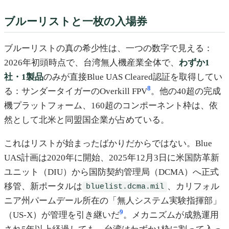
ブルーリストと一枚の入場券
ブルーリストの真の希少性は、一つの数字で見える：
2026年初頭時点で、台湾無人機産業全体で、
わずか1
社・1製品
のみが直接Blue UAS Cleared認証を取得してい
8
る：サンダータイガーのOverkill FPV
。他の40超の完成
機プラットフォーム、160超のコンポーネント枠は、依
然として北米と同盟国企業が占めている。
これはリストが始まったばかりだからではない。Blue
UAS計画は2020年に開始、2025年12月3日に米国防革新
ユニット（DIU）から国防契約管理局（DCMA）へ正式
移管、新ポータルは
、カリフォル
bluelist.dcma.mil
ニア州パームデール所在の「無人システム実験指揮部」
9
（US-X）が管理を引き継いだ
。メカニズムが成熟運用