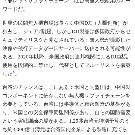
「非レッドサプライチェーン」は台湾無人機産業のキー
ワードだ。
世界の民間無人機市場は長らく中国DJI（大疆創新）が
独占し、シェア7割超。しかしDJI製品は多国政府からセ
キュリティリスクと見なされている：無人機が撮影した
映像や飛行データが中国サーバーに送信される可能性が
ある。2020年以降、米国政府は連邦機関によるDJI製品
使用を段階的に禁止し、代替としてブルーリストを構築
6
した
。
台湾のチャンスはここにある：米国と同盟国は、中国製
コンポーネントに依存しない無人機サプライチェーンを
必要としている。台湾には半導体と精密製造の基盤があ
り、米国との安全保障同盟関係があり、自らの国防需要
という実戦訓練の場がある。1.25兆台湾元特別予算のう
ち約3,000億台湾元は台湾国内企業による製造に充てら