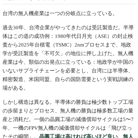
台湾の無人機産業は一つの分岐点に立っている。
過去30年、台湾企業がやってきたのは受託製造だ。半導
体はこの道の成功例：1980年代日月光（ASE）の封止検
査から2025年台積電（TSMC）2nmプロセスまで、地政
学が受託製造を「不可欠」の地位に押し上げた。無人機
産業は今、類似の出発点に立っている：地政学が中国の
いないサプライチェーンを必要とし、台湾には半導体、
精密製造、米国同盟、自らの国防需要という実戦訓練の
場がある。
しかし構造は異なる。半導体の勝負は極少数トップ工場
の歩留まりとプロセス、無人機の勝負は極多数工場の量
産と消耗だ。一個の晶圓工場の減価償却サイクルは5〜7
年、一機のFPV無人機の減価償却サイクルは「飛び立っ
たその瞬間」。
晶圓工場は高ければ高いほど良い、無人