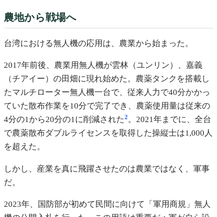
農地から戦場へ
台湾における無人機の応用は、農業から始まった。
2017年前後、農業用無人機が雲林（ユンリン）、嘉義
（チアイー）の田畑に現れ始めた。農薬タンクを搭載し
たマルチローター無人機一台で、従来人力で40分かかっ
ていた散布作業を10分で完了でき、農薬使用量は従来の
2
4分の1から20分の1に削減された
。2021年までに、全台
で農薬散布ダブルライセンスを取得した操縦士は1,000人
を超えた。
しかし、産業を真に飛躍させたのは農業ではなく、軍事
だ。
2023年、国防部が初めて民間に向けて「軍用商規」無人