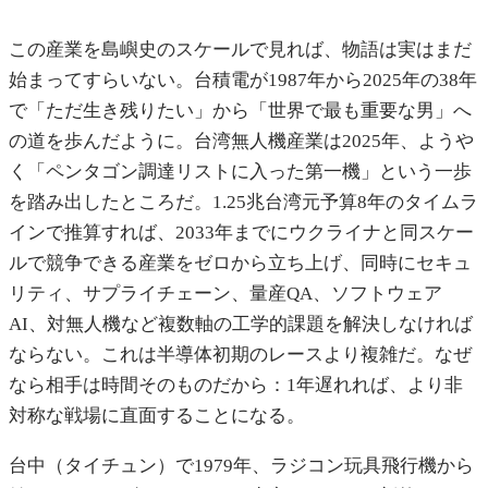
この産業を島嶼史のスケールで見れば、物語は実はまだ
始まってすらいない。台積電が1987年から2025年の38年
で「ただ生き残りたい」から「世界で最も重要な男」へ
の道を歩んだように。台湾無人機産業は2025年、ようや
く「ペンタゴン調達リストに入った第一機」という一歩
を踏み出したところだ。1.25兆台湾元予算8年のタイムラ
インで推算すれば、2033年までにウクライナと同スケー
ルで競争できる産業をゼロから立ち上げ、同時にセキュ
リティ、サプライチェーン、量産QA、ソフトウェア
AI、対無人機など複数軸の工学的課題を解決しなければ
ならない。これは半導体初期のレースより複雑だ。なぜ
なら相手は時間そのものだから：1年遅れれば、より非
対称な戦場に直面することになる。
台中（タイチュン）で1979年、ラジコン玩具飛行機から