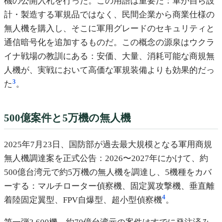
機の公開入札を行った。この用語は重要だ：軍が自ら設
計・製造する軍規品ではなく、民間企業から商業仕様の
無人機を購入し、そこに軍用グレードのセキュリティと
通信暗号化を追加するものだ。この概念の源泉はウクラ
イナ戦場の教訓にある：安価、大量、消耗可能な商規無
人機が、実戦において高価な軍規装備よりも効果的だっ
3
た
。
500億案件と5万機の無人機
2025年7月23日、国防部が過去最大規模となる軍用商規
無人機調達案を正式公告：2026〜2027年にかけて、約
500億台湾元で約5万機の無人機を調達し、5機種をカバ
ーする：マルチローター偵察機、固定翼攻撃機、垂直離
4
着陸固定翼型、FPV自爆型、超小型偵察機
。