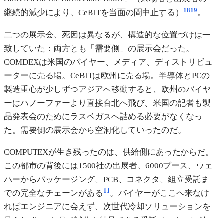
18
19
継続的減少により、CeBITを当面の間中止する）
。
二つの展示会、死因は異なるが、構造的な位置づけは一
致していた：両方とも「需要側」の展示会だった。
COMDEXは米国のバイヤー、メディア、ディストリビュ
ーターに売る場。CeBITは欧州に売る場。半導体とPCの
製造重心が少しずつアジアへ移動すると、欧州のバイヤ
ーはハノーファーより直接台北へ飛び、米国の記者も製
品発表会のためにラスベガスへ詰める必要がなくなっ
た。需要側の展示会から空洞化していったのだ。
COMPUTEXが生き残ったのは、供給側にあったからだ。
この都市の背後には1500社の出展者、6000ブース、ウェ
ハーからパッケージング、PCB、コネクタ、組立受託ま
11
での完全なチェーンがある
。バイヤーがここへ来なけ
ればエンジニアに会えず、次世代冷却ソリューションを