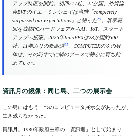
アップ特区を開始。初回217社、22か国、外貿協
会EVPのイエ・ミンシュイは当時「completely
29
surpassed our expectations」と語った
。展示範
囲を成熟PCハードウェアからAI、IoT、スタート
アップへ拡張。2026年InnoVEXは23か国約500
11
社、11年ぶりの新高値
。COMPUTEXの次の身
体は、その時すでに隣のブースで静かに育ち始
めていた。
資訊月の鏡像：同じ島、二つの展示会
この島にはもう一つのコンピュータ展示会があったが、
生き残らなかった。
資訊月。1980年政府主導の「資訊週」として始まり、