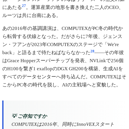
27
にあたる
。運算産業の地形を書き換えた二人のCEO、
ルーツは共に台南にある。
あの2016年の基調講演は、COMPUTEXがPC冬の時代か
ら転骨する伏線となった。だがさらに7年後、ジェンス
ン・フアンが2023年COMPUTEXのステージで「We're
28
back」と語るまで待たねばならなかった
——その年彼
はGrace Hopperスーパーチップを発表、NVLinkで256個
のH100を繋ぎ1 exaflopのDGX GH200を構築、生成AIを
すべてのデータセンターへ持ち込んだ。COMPUTEXはそ
こからPC冬の時代を脱し、AIの主戦場へと変貌した。
💡 ご存知ですか
COMPUTEXは2016年、同時にInnoVEXスタート