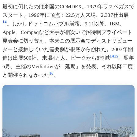
最初に倒れたのは米国のCOMDEX。1979年ラスベガスで
スタート、1996年に頂点：22.5万人来場、2,337社出展
14
。しかしドットコムバブル崩壊、9.11以降、IBM、
Apple、Compaqなど大手が相次いで招待制プライベート
発表会に切り替え、本来この展示会でディストリビュー
ターと接触していた需要側が根底から崩れた。2003年開
14
15
催は出展500社、来場4万人、ピークから8割減
。翌年
6月、主催のMediaLiveが「延期」を発表、それ以降二度
16
と開催されなかった
。