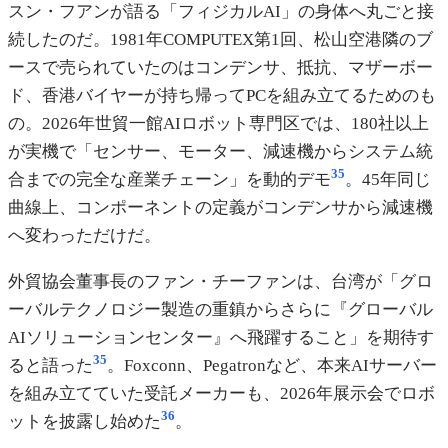
スン・フアンが語る「フィジカルAI」の身体へ丸ごと接
続したのだ。1981年COMPUTEX第1回、松山空港隣のブ
ースで売られていたのはコンデンサ、抵抗、マザーボー
ド、香港バイヤーが持ち帰ってPCを組み立てるためのも
の。2026年世貿一館AIロボット専門区では、180社以上
が実機で「センサー、モーター、減速機からシステム統
35
合までの完全な産業チェーン」を動的デモ
。45年同じ
曲線上、コンポーネントの定義がコンデンサから減速機
へ変わっただけだ。
外貿協会董事長のファン・チーファンは、台湾が「グロ
ーバルテクノロジー製造の重鎮からさらに『グローバル
AIソリューションセンター』へ飛躍すること」を期待す
35
ると語った
。Foxconn、Pegatronなど、本来AIサーバー
を組み立てていた受託メーカーも、2026年展示会でロボ
36
ットを披露し始めた
。