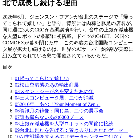
北で成長し続ける理由
2026年6月、ジェンスン・フアンが台北のステージで「帰っ
てこられて嬉しい」と語り、背景には肉粽と豚足の店名が。
同じ週に3人のCEOが基調講演を行い、台中の上銀が減速機
を人型ロボットの関節に初搭載。ドイツのCeBIT、米国の
COMDEXが幕を閉じた中、この45歳の台北国際コンピュー
タ展が拡大し続けるのは、世界のAIサーバー約9割が実際に
組み立てられている島で開催されているからだ。
目次
01
帰ってこられて嬉しい
02
松山空港隣のあの輸出商展
03
スタン・シーが名を変えたあの年
04
三大コンピュータ展、二つが消滅
05
2016年、あの「Your Moment of Zen」
06
資訊月の鏡像：同じ島、二つの展示会
07
誰も撮らないあの6000ブース
08
上銀が減速機を人型ロボットの関節に接続
09
台北に別れを告げる：置き去りにされたゲーマー
10
AI主戦場を支えるのはデータセンターではなく、チ