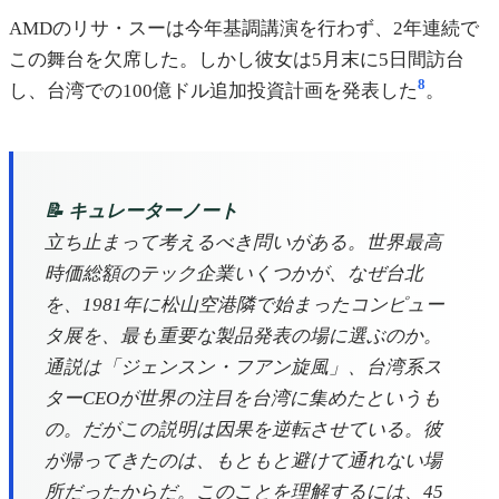
AMDのリサ・スーは今年基調講演を行わず、2年連続で
この舞台を欠席した。しかし彼女は5月末に5日間訪台
8
し、台湾での100億ドル追加投資計画を発表した
。
📝 キュレーターノート
立ち止まって考えるべき問いがある。世界最高
時価総額のテック企業いくつかが、なぜ台北
を、1981年に松山空港隣で始まったコンピュー
タ展を、最も重要な製品発表の場に選ぶのか。
通説は「ジェンスン・フアン旋風」、台湾系ス
ターCEOが世界の注目を台湾に集めたというも
の。だがこの説明は因果を逆転させている。彼
が帰ってきたのは、もともと避けて通れない場
所だったからだ。このことを理解するには、45