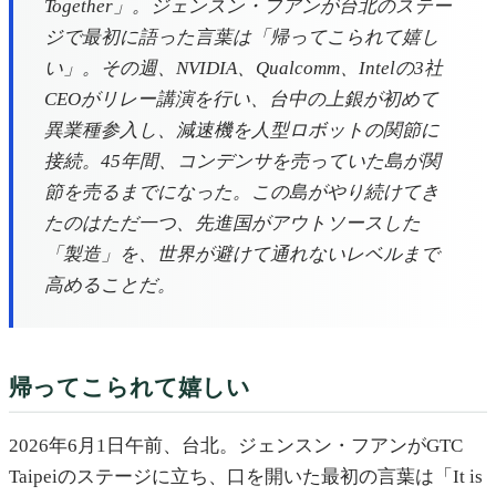
Together」。ジェンスン・フアンが台北のステー
ジで最初に語った言葉は「帰ってこられて嬉し
い」。その週、NVIDIA、Qualcomm、Intelの3社
CEOがリレー講演を行い、台中の上銀が初めて
異業種参入し、減速機を人型ロボットの関節に
接続。45年間、コンデンサを売っていた島が関
節を売るまでになった。この島がやり続けてき
たのはただ一つ、先進国がアウトソースした
「製造」を、世界が避けて通れないレベルまで
高めることだ。
帰ってこられて嬉しい
2026年6月1日午前、台北。ジェンスン・フアンがGTC
Taipeiのステージに立ち、口を開いた最初の言葉は「It is