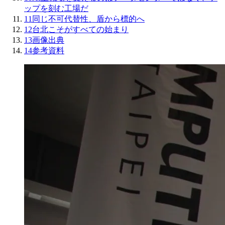
ップを刻む工場だ
11
同じ不可代替性、盾から標的へ
12
台北こそがすべての始まり
13
画像出典
14
参考資料