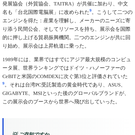
発展協会（外貿協会、TAITRA）が共催に加わり、中文
9
名も「台北国際電脳展」に改められた
。こうして二つの
エンジンを得た：産業を理解し、メーカーのニーズに寄
り添う民間公会、そしてリソースを持ち、展示会を国際
的に押し上げる貿易振興機関。二つのエンジンが共に回
り始め、展示会は上昇軌道に乗った。
1989年には、業界ではすでにアジア最大規模のコンピュ
ータ展、世界ランキングではドイツ・ハノーファーの
CeBITと米国のCOMDEXに次ぐ第3位と評価されていた
9
。それは台湾PC受託製造の黄金時代であり、ASUS、
GIGABYTE、MSIといった後のグローバルブランドが、
この展示会のブースから世界へ飛び出していった。
💡 ご存知ですか