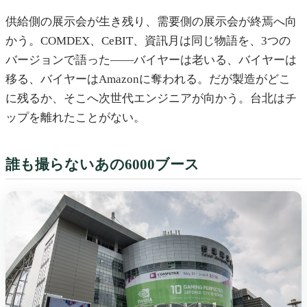
供給側の展示会が生き残り、需要側の展示会が終焉へ向
かう。COMDEX、CeBIT、資訊月は同じ物語を、3つの
バージョンで語った——バイヤーは老いる、バイヤーは
移る、バイヤーはAmazonに奪われる。だが製造がどこ
に残るか、そこへ次世代エンジニアが向かう。台北はチ
ップを離れたことがない。
誰も撮らないあの6000ブース