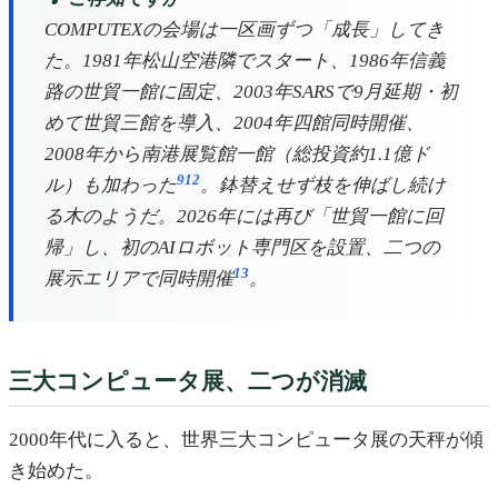
COMPUTEXの会場は一区画ずつ「成長」してき
た。1981年松山空港隣でスタート、1986年信義
路の世貿一館に固定、2003年SARSで9月延期・初
めて世貿三館を導入、2004年四館同時開催、
2008年から南港展覧館一館（総投資約1.1億ド
9
12
ル）も加わった
。鉢替えせず枝を伸ばし続け
る木のようだ。2026年には再び「世貿一館に回
帰」し、初のAIロボット専門区を設置、二つの
13
展示エリアで同時開催
。
三大コンピュータ展、二つが消滅
2000年代に入ると、世界三大コンピュータ展の天秤が傾
き始めた。