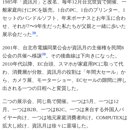
1985年「資訊月」と改名、毎年12月台北世貿で開催、一
般家庭向けにPCを販売。1台のPC、1台のプリンター、1
セットのバンドルソフト、年末ボーナスとお年玉に合わ
せ、それが7〜9年生だった私たちが父親と一緒に歩いた
30
展示会だった
。
2001年、台北市電腦同業公会が資訊月の主催権を民間8
30
公会の共催へ移譲
。その後曲線は下向きになった。
2010年代以降、EC台頭、スマホが家庭用PCに取って代
わ、消費層が分散、資訊月の役割は「年間大セール」か
ら、カメラ展、モーターショー、ECセールの隙間に押し
出される一つの日程へと変質した。
二つの展示会、同じ島で開催。一つは5月、一つは12
月。一つはB2B、一つはB2C。一つは来台する外国人バ
イヤー向け、一つは地元家庭消費者向け。COMPUTEXは
拡大し続け、資訊月は徐々に退場した。