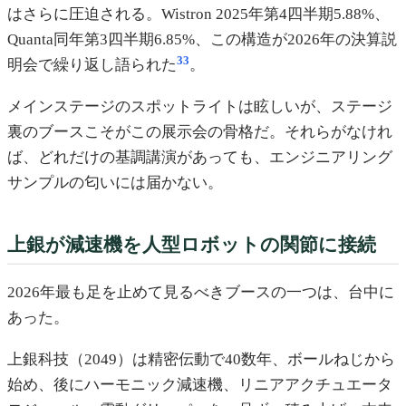
はさらに圧迫される。Wistron 2025年第4四半期5.88%、
Quanta同年第3四半期6.85%、この構造が2026年の決算説
33
明会で繰り返し語られた
。
メインステージのスポットライトは眩しいが、ステージ
裏のブースこそがこの展示会の骨格だ。それらがなけれ
ば、どれだけの基調講演があっても、エンジニアリング
サンプルの匂いには届かない。
上銀が減速機を人型ロボットの関節に接続
2026年最も足を止めて見るべきブースの一つは、台中に
あった。
上銀科技（2049）は精密伝動で40数年、ボールねじから
始め、後にハーモニック減速機、リニアアクチュエータ