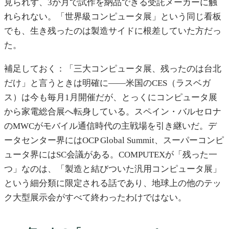
見られず、3か月で試作を納品できる受託メーカーに触
れられない。「世界級コンピュータ展」という同じ看板
でも、生き残ったのは製造サイドに根差していた方だっ
た。
補足しておく：「三大コンピュータ展、残ったのは台北
だけ」と言うときは明確に——米国のCES（ラスベガ
ス）は今も毎月1月開催だが、とっくにコンピュータ展
から家電総合展へ転身している。スペイン・バルセロナ
のMWCがモバイル通信時代の主戦場を引き継いだ。デ
ータセンター界にはOCP Global Summit、スーパーコンピ
ュータ界にはSC会議がある。COMPUTEXが「残った一
つ」なのは、「製造と結びついた汎用コンピュータ展」
という細分類に限定される話であり、地球上の他のテッ
ク大型展示会がすべて終わったわけではない。