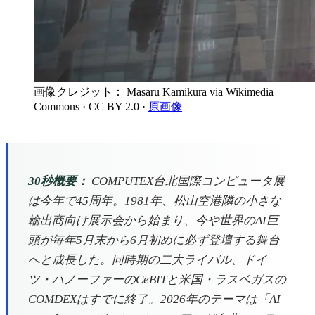
画像クレジット： Masaru Kamikura via Wikimedia
Commons
· CC BY 2.0
·
原画像
30秒概要：
COMPUTEX台北国際コンピュータ展
は今年で45周年。1981年、松山空港隣の小さな
輸出商向け展示会から始まり、今や世界のAI巨
頭が毎年5月末から6月初めに必ず登壇する舞台
へと成長した。同時期の二大ライバル、ドイ
ツ・ハノーファーのCeBITと米国・ラスベガスの
COMDEXはすでに終了。2026年のテーマは「AI