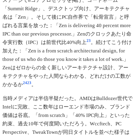
ステージで8コアプロセッサを掲げ、コードネーム
「Summit Ridge」、デスクトップ向け、アーキテクチャ
名は「Zen」。そして後にPC自作界で「転骨宣言」と呼
ばれる言葉を放った：「Zen is delivering 40 percent more
IPC than our previous processor.」Zenのクロックあたり命
23
令実行数（IPC）は前世代比40%向上
。続けてこう付け
加えた：「Zen is a from scratch architectural design, for
those of us who do those you know it takes a lot of work.」
Zenはゼロからの全く新しいアーキテクチャ設計、アー
キテクチャをやった人間ならわかる、どれだけの工数が
24
23
かかるか
。
当時メディアは半信半疑だった。AMDはBulldozer世代で
Intelに完敗、ここ数年はローエンド市場のみ、ブランド
価値は谷底。「from scratch」「40% IPC向上」といった
約束、過去10年で何度聞いただろう。Wccftech、PC
Perspective、TweakTownが同日タイトルを並べた様子は