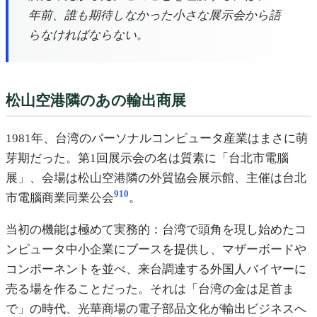
年前、誰も期待しなかった小さな展示会から語
らなければならない。
松山空港隣のあの輸出商展
1981年、台湾のパーソナルコンピュータ産業はまさに萌
芽期だった。第1回展示会の名は質素に「台北市電腦
展」、会場は松山空港隣の外貿協会展示館、主催は台北
9
10
市電腦商業同業公会
。
当初の機能は極めて実務的：台湾で頭角を現し始めたコ
ンピュータ中小企業にブースを提供し、マザーボードや
コンポーネントを並べ、来台調達する外国人バイヤーに
売る場を作ることだった。それは「台湾の金は足首ま
で」の時代、光華商場の電子部品文化が輸出ビジネスへ