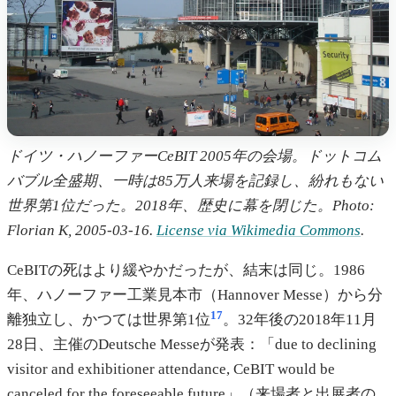
ドイツ・ハノーファーCeBIT 2005年の会場。ドットコム
バブル全盛期、一時は85万人来場を記録し、紛れもない
世界第1位だった。2018年、歴史に幕を閉じた。Photo:
Florian K, 2005-03-16.
License via Wikimedia Commons
.
CeBITの死はより緩やかだったが、結末は同じ。1986
年、ハノーファー工業見本市（Hannover Messe）から分
17
離独立し、かつては世界第1位
。32年後の2018年11月
28日、主催のDeutsche Messeが発表：「due to declining
visitor and exhibitioner attendance, CeBIT would be
canceled for the foreseeable future」（来場者と出展者の