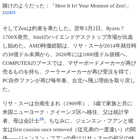
賭けのようだった：「Here It Is! Your Moment of Zen!」
23
24
25
そしてZenは約束を果たした。翌年3月2日、Ryzen 7
1700X発売、Intelのハイエンドデスクトップ市場が出血
し始めた。AMD時価総額は、リサ・スーが2014年就任時
の30億ドル未満から、2020年には1000億ドル規模へ。
COMPUTEXのブースでは、マザーボードメーカーが再び
売るものを持ち、クーラーメーカーが再び受注を得て、
PC自作ファンが再び毎年春、台北へ飛ぶ理由を取り戻し
た。
リサ・スーは台南生まれ（1969年）、3歳で家族と共に
米国ニューヨーク・クイーンズ区へ移住、父は統計学
26
者、母は会計士
。ちなみに、ジェンスン・フアンと彼
女はfirst cousins once removed（従兄弟の一度違い）の関
係——ジェンスン・フアンの母はリサ・スーの祖父の妹