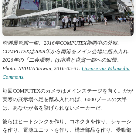
南港展覧館一館、2016年COMPUTEX期間中の外観。
COMPUTEXは2008年から南港をメイン会場に組み入れ、
2026年の「二会場制」は南港と世貿一館への回帰。
Photo: NVIDIA Taiwan, 2016-05-31.
License via Wikimedia
Commons
.
毎回COMPUTEXのカメラはメインステージを向く。だが
実際の展示場へ足を踏み入れれば、6000ブースの大半
は、あなたが名を挙げられないメーカーだ。
彼らはヒートシンクを作り、コネクタを作り、シャーシ
を作り、電源ユニットを作り、構造部品を作り、受動部