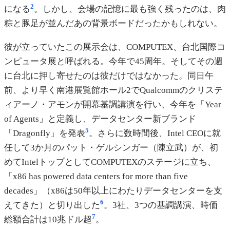
2
になる
。しかし、会場の記憶に最も強く残ったのは、肉
粽と豚足が並んだあの背景ボードだったかもしれない。
彼が立っていたこの展示会は、COMPUTEX、台北国際コ
ンピュータ展と呼ばれる。今年で45周年。そしてその週
に台北に押し寄せたのは彼だけではなかった。同日午
前、より早く南港展覧館ホール2でQualcommのクリステ
ィアーノ・アモンが開幕基調講演を行い、今年を「Year
of Agents」と定義し、データセンター新ブランド
5
「Dragonfly」を発表
。さらに数時間後、Intel CEOに就
任して3か月のパット・ゲルシンガー（陳立武）が、初
めてIntelトップとしてCOMPUTEXのステージに立ち、
「x86 has powered data centers for more than five
decades」（x86は50年以上にわたりデータセンターを支
6
えてきた）と切り出した
。3社、3つの基調講演、時価
7
総額合計は10兆ドル超
。