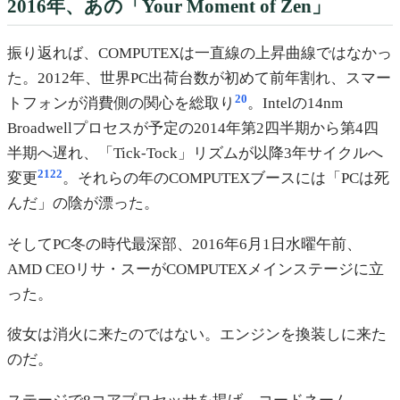
2016年、あの「Your Moment of Zen」
振り返れば、COMPUTEXは一直線の上昇曲線ではなかっ
た。2012年、世界PC出荷台数が初めて前年割れ、スマー
20
トフォンが消費側の関心を総取り
。Intelの14nm
Broadwellプロセスが予定の2014年第2四半期から第4四
半期へ遅れ、「Tick-Tock」リズムが以降3年サイクルへ
21
22
変更
。それらの年のCOMPUTEXブースには「PCは死
んだ」の陰が漂った。
そしてPC冬の時代最深部、2016年6月1日水曜午前、
AMD CEOリサ・スーがCOMPUTEXメインステージに立
った。
彼女は消火に来たのではない。エンジンを換装しに来た
のだ。