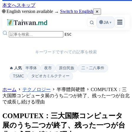
本文へスキップ
🌐 English version available →
Switch to English
✕
Taiwan
.md
☰
🌐
JA
▾
ESC
キーワードですべての記事を検索
半導体
夜市
原住民族
二・二八事件
🔥 人気
タピオカミルクティー
TSMC
ホーム
テクノロジー
半導體與硬體
COMPUTEX：三
大国際コンピュータ展のうち二つが終了、残った一つが台北
で成長し続ける理由
COMPUTEX：三大国際コンピュータ
展のうち二つが終了、残った一つが台