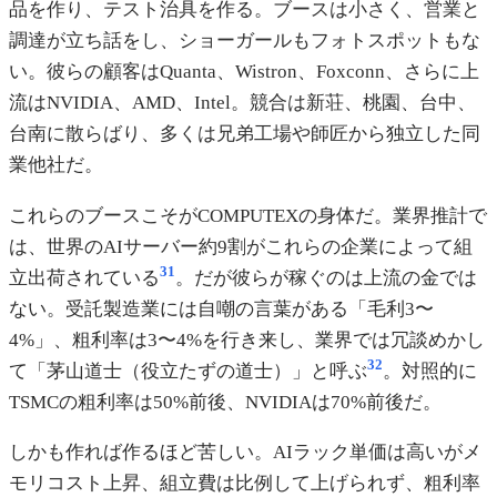
品を作り、テスト治具を作る。ブースは小さく、営業と
調達が立ち話をし、ショーガールもフォトスポットもな
い。彼らの顧客はQuanta、Wistron、Foxconn、さらに上
流はNVIDIA、AMD、Intel。競合は新荘、桃園、台中、
台南に散らばり、多くは兄弟工場や師匠から独立した同
業他社だ。
これらのブースこそがCOMPUTEXの身体だ。業界推計で
は、世界のAIサーバー約9割がこれらの企業によって組
31
立出荷されている
。だが彼らが稼ぐのは上流の金では
ない。受託製造業には自嘲の言葉がある「毛利3〜
4%」、粗利率は3〜4%を行き来し、業界では冗談めかし
32
て「茅山道士（役立たずの道士）」と呼ぶ
。対照的に
TSMCの粗利率は50%前後、NVIDIAは70%前後だ。
しかも作れば作るほど苦しい。AIラック単価は高いがメ
モリコスト上昇、組立費は比例して上げられず、粗利率