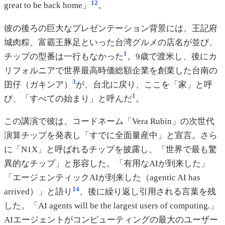
1
2
great to be back home」
。
彼の後ろの巨大なプレゼンテーション背景には、王記府
城肉粽、富霸王豚足といった台湾グルメの店名が並び、
1
チップの型番は一行もなかった
。9歳で渡米し、後にカ
リフォルニアで世界最高時価総額企業を創業した台南の
3
囝仔（ガキンア）
が、台北に戻り、ここを「家」と呼
1
び、「すべての始まり」と呼んだ
。
この講演で彼は、コードネーム「Vera Rubin」の次世代
演算チップを発表し「すでに全面量産中」と宣言。さら
に「N1X」と呼ばれるチップを披露し、「世界で最も驚
異的なチップ」と形容した。「有用なAIが到来した」
「エージェンティックAIが到来した（agentic AI has
1
4
arrived）」と語り
、後に繰り返し引用される言葉を残
した。「AI agents will be the largest users of computing.」
AIエージェントがコンピューティングの最大のユーザー