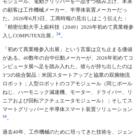
モジュール、電動グリッパーを一品ずつ積み上げ、本来
の顧客は工作機械メーカー、半導体装置メーカーだっ
た。2026年6月3日、工商時報の見出しはこう伝えた：
「精密伝動大手上銀科技（2049）2026年初めて異業種参
34
入しCOMPUTEX出展」
。
「初めて異業種参入出展」という言葉は立ち止まる価値
がある。40数年の台中伝動メーカーが、2026年初めてコ
ンピュータ展へ足を踏み入れた。彼らが持ち出したのは
3つの統合製品：米国スタートアップと協業の双腕物流
ロボット；人型ロボットのコアモジュール（同じボール
ねじ、ハーモニック減速機、モーター、ドライバー、リ
ニアおよび回転アクチュエータモジュール）；そしてス
マートグリッパーと半導体スマート装置ソリューション
34
。
過去40年、工作機械のために培ってきた技術を、ジェン