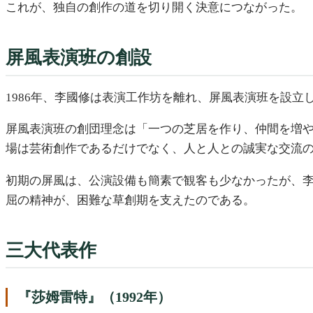
これが、独自の創作の道を切り開く決意につながった。
屏風表演班の創設
1986年、李國修は表演工作坊を離れ、屏風表演班を設
屏風表演班の創団理念は「一つの芝居を作り、仲間を増
場は芸術創作であるだけでなく、人と人との誠実な交流
初期の屏風は、公演設備も簡素で観客も少なかったが、
屈の精神が、困難な草創期を支えたのである。
三大代表作
『莎姆雷特』（1992年）