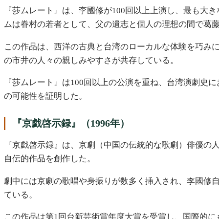
『莎ムレート』は、李國修が100回以上上演し、最も大
ムは眷村の若者として、父の遺志と個人の理想の間で葛
この作品は、西洋の古典と台湾のローカルな体験を巧み
の市井の人々の親しみやすさが共存している。
『莎ムレート』は100回以上の公演を重ね、台湾演劇史
の可能性を証明した。
『京戯啓示録』（1996年）
『京戯啓示録』は、京劇（中国の伝統的な歌劇）俳優の
自伝的作品を創作した。
劇中には京劇の歌唱や身振りが数多く挿入され、李國修
ている。
この作品は第1回台新芸術賞年度大賞を受賞し、国際的に