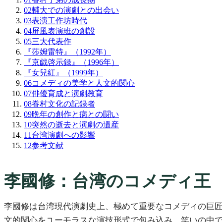
02
輔大での演劇との出会い
03
表演工作坊時代
04
屏風表演班の創設
05
三大代表作
『莎姆雷特』（1992年）
『京戯啓示録』（1996年）
『女兒紅』（1999年）
06
コメディの美学と人文的関心
07
俳優育成と演劇教育
08
眷村文化の記録者
09
晩年の創作と病との闘い
10
突然の逝去と演劇の遺産
11
台湾演劇への影響
12
参考文献
李國修：台湾のコメディ王
李國修は台湾現代演劇史上、極めて重要なコメディの巨匠
文的関心をユーモラスな演技形式で包み込み、笑いの中で