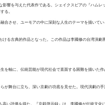
きな影響を与えた代表作である。シェイクスピアの『ハムレ
藤する。
に融合させ、ユーモアの中に深刻な人生のテーマを描いてい
における古典的作品となった。この作品は李國修の台湾演劇
人生を軸に、伝統芸能が現代社会で直面する困難を描いた作
自らが舞台に立ち、深い京劇の功底を見せた。現代演劇の手
も高い評価を得た。『京戯啓示録』は、李國修が伝統文化