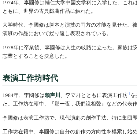
1974年、李國修は輔仁大学中国文学科に入学した。こ
ともに、世界の古典戯曲作品に触れた。
大学時代、李國修は脚本と演技の両方の才能を見せた。
演班の作品において繰り返し表現されている。
1978年に卒業後、李國修は人生の岐路に立った。家族
志業とすることを決意した。
表演工作坊時代
1
1984年、李國修は
賴声川
、李立群とともに表演工作坊
を
た。工作坊在籍中、『那一夜，我們說相聲』などの代表
李國修は表演工作坊で、現代演劇の創作手法、特に集団即
工作坊在籍中、李國修は自分の創作の方向性を模索し始