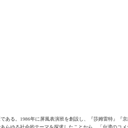
である。1986年に屏風表演班を創設し、『莎姆雷特』『
あらゆる社会的テーマを探求したことから、「台湾のコメデ