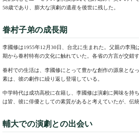
58歳であり、膨大な演劇の遺産を後世に残した。
眷村子弟の成長期
李國修は1955年12月30日、台北に生まれた。父親の
期から眷村特有の文化に触れていた。各省の方言が交錯
眷村での生活は、李國修にとって豊かな創作の源泉とな
素は、彼の劇作に繰り返し登場している。
中学時代は成功高校に在籍し、李國修は演劇に興味を持
は皆、彼に俳優としての素質があると考えていたが、伝
輔大での演劇との出会い