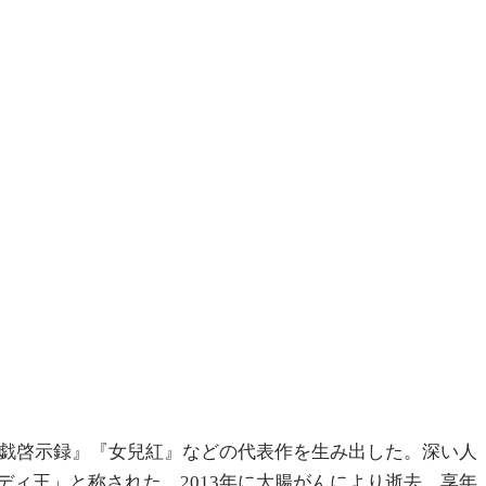
京戯啓示録』『女兒紅』などの代表作を生み出した。深い人
ィ王」と称された。2013年に大腸がんにより逝去、享年