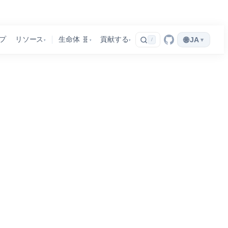
🌐
プ
リソース
生命体 🧬
貢献する
JA
▾
/
▾
▾
▾