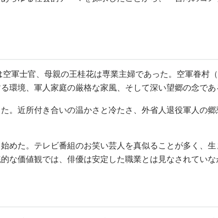
李飛は空軍士官、母親の王桂花は専業主婦であった。空軍眷
する環境、軍人家庭の厳格な家風、そして深い望郷の念であ
った。近所付き合いの温かさと冷たさ、外省人退役軍人の郷
ち始めた。テレビ番組のお笑い芸人を真似ることが多く、生
統的な価値観では、俳優は安定した職業とは見なされていな