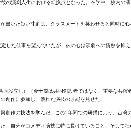
れは彼の演劇人生における転換点となった。在学中、校内の
彼が書いた短い寸劇は、クラスメートを笑わせると同時に心
は安定した仕事を望んでいたが、彼の心は演劇への情熱を抑
共同設立した（金士傑は共同創設者ではなく、重要な共演
作の創作に参加し、優れた演技の才能を見せた。
興創作の技法を学んだ。この2年間での研鑽により、台湾
めた。自分がコメディ演技に特に長けていること、そして社