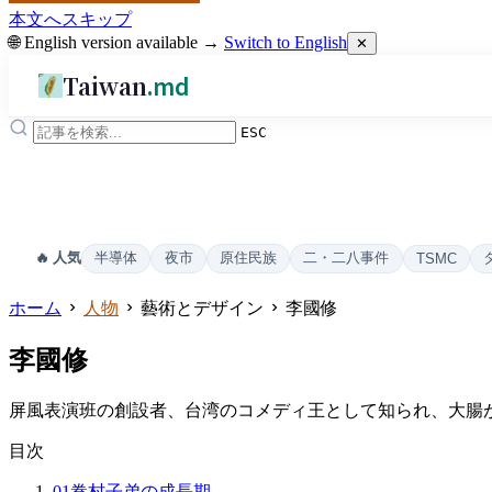
本文へスキップ
🌐 English version available →
Switch to English
✕
Taiwan
.md
ESC
半導体
夜市
原住民族
二・二八事件
🔥 人気
TSMC
ホーム
人物
藝術とデザイン
李國修
李國修
屏風表演班の創設者、台湾のコメディ王として知られ、大腸がん
目次
01
眷村子弟の成長期