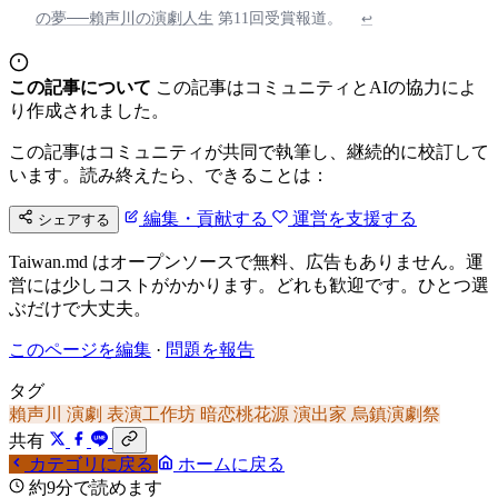
の夢──賴声川の演劇人生
第11回受賞報道。
↩
この記事について
この記事はコミュニティとAIの協力によ
り作成されました。
この記事はコミュニティが共同で執筆し、継続的に校訂して
います。読み終えたら、できることは：
編集・貢献する
運営を支援する
シェアする
Taiwan.md はオープンソースで無料、広告もありません。運
営には少しコストがかかります。どれも歓迎です。ひとつ選
ぶだけで大丈夫。
このページを編集
·
問題を報告
タグ
賴声川
演劇
表演工作坊
暗恋桃花源
演出家
烏鎮演劇祭
共有
カテゴリに戻る
ホームに戻る
約9分で読めます