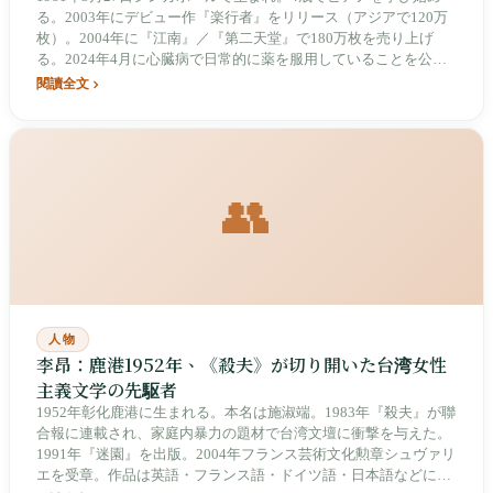
る。2003年にデビュー作『楽行者』をリリース（アジアで120万
枚）。2004年に『江南』／『第二天堂』で180万枚を売り上げ
る。2024年4月に心臓病で日常的に薬を服用していることを公
表。JJ20 FINAL LAPツアー（2024‑2025年、40都市、77公演、260
閱讀全文
万人観客）。2024年11月に伝記『超越音符：JJ Lin 20周年』が出
版。
👥
人物
李昂：鹿港1952年、《殺夫》が切り開いた台湾女性
主義文学の先駆者
1952年彰化鹿港に生まれる。本名は施淑端。1983年『殺夫』が聯
合報に連載され、家庭内暴力の題材で台湾文壇に衝撃を与えた。
1991年『迷園』を出版。2004年フランス芸術文化勲章シュヴァリ
エを受章。作品は英語・フランス語・ドイツ語・日本語などに翻