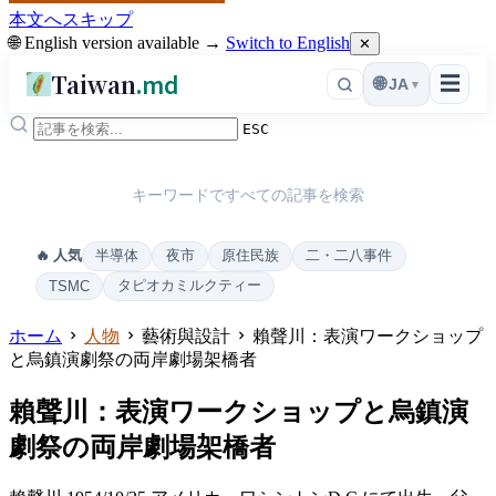
本文へスキップ
🌐 English version available →
Switch to English
✕
Taiwan
.md
☰
🌐
JA
▾
ESC
キーワードですべての記事を検索
半導体
夜市
原住民族
二・二八事件
🔥 人気
タピオカミルクティー
TSMC
ホーム
人物
藝術與設計
賴聲川：表演ワークショップ
と烏鎮演劇祭の両岸劇場架橋者
賴聲川：表演ワークショップと烏鎮演
劇祭の両岸劇場架橋者