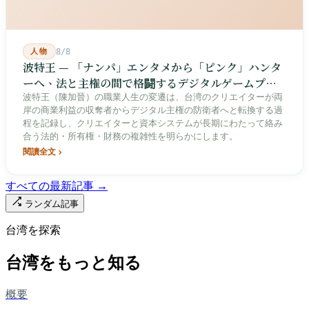
人物
8/8
波特王 — 「ナンパ」エンタメから「ピンク」ハンタ
ーへ、法と主権の間で格闘するデジタルゲームプレ
イヤー
波特王（陳加晉）の職業人生の変遷は、台湾のクリエイターが両
岸の商業利益の収奪者からデジタル主権の防衛者へと転換する過
程を記録し、クリエイターと資本システムが長期にわたって絡み
合う法的・所有権・財務の複雑性を明らかにします。
閱讀全文
すべての最新記事 →
ランダム記事
台湾を探索
台湾をもっと知る
概要