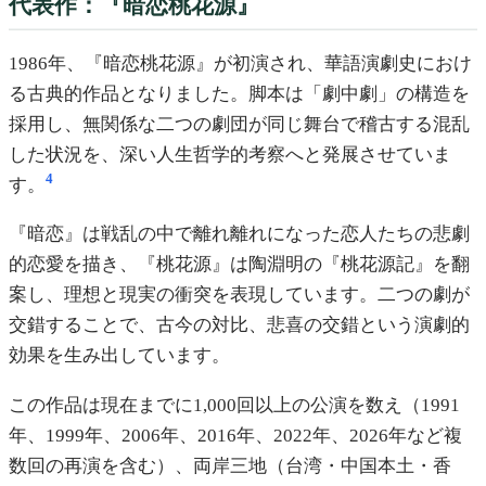
代表作：『暗恋桃花源』
1986年、『暗恋桃花源』が初演され、華語演劇史におけ
る古典的作品となりました。脚本は「劇中劇」の構造を
採用し、無関係な二つの劇団が同じ舞台で稽古する混乱
した状況を、深い人生哲学的考察へと発展させていま
4
す。
『暗恋』は戦乱の中で離れ離れになった恋人たちの悲劇
的恋愛を描き、『桃花源』は陶淵明の『桃花源記』を翻
案し、理想と現実の衝突を表現しています。二つの劇が
交錯することで、古今の対比、悲喜の交錯という演劇的
効果を生み出しています。
この作品は現在までに1,000回以上の公演を数え（1991
年、1999年、2006年、2016年、2022年、2026年など複
数回の再演を含む）、両岸三地（台湾・中国本土・香