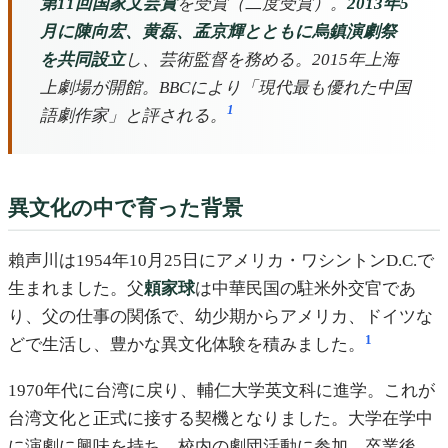
第11回国家文芸賞
を受賞（二度受賞）。
2013年5
月に陳向宏、黄磊、孟京輝とともに烏鎮演劇祭
を共同設立
し、芸術監督を務める。2015年上海
上劇場が開館。BBCにより「現代最も優れた中国
1
語劇作家」と評される。
異文化の中で育った背景
賴声川は1954年10月25日にアメリカ・ワシントンD.C.で
生まれました。父
頼家球
は中華民国の駐米外交官であ
り、父の仕事の関係で、幼少期からアメリカ、ドイツな
1
どで生活し、豊かな異文化体験を積みました。
1970年代に台湾に戻り、輔仁大学英文科に進学。これが
台湾文化と正式に接する契機となりました。大学在学中
に演劇に興味を持ち、校内の劇団活動に参加。卒業後、