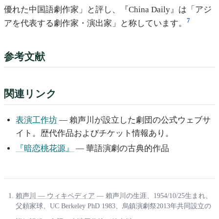
優れた中国語劇作家」と評し、『China Daily』は「アジ
7
アを代表する劇作家・演出家」と称しています。
参考文献
関連リンク
表演工作坊
— 賴声川が設立した劇団の公式ウェブサ
イト。歴代作品およびチケット情報あり。
『暗恋桃花源』
— 華語演劇の古典的作品
賴声川 — ウィキペディア
— 賴声川の生涯、1954/10/25生まれ、
父頼家球、UC Berkeley PhD 1983、烏鎮演劇祭2013年共同設立の