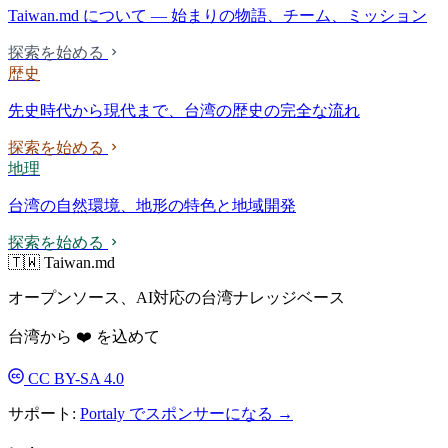
Taiwan.md について — 始まりの物語、チーム、ミッション
探索を始める
歴史
先史時代から現代まで、台湾の歴史の完全な流れ
探索を始める
地理
台湾の自然環境、地形の特色と地域開発
探索を始める
🇹🇼 Taiwan.md
オープンソース、AI対応の台湾ナレッジベース
台湾から ❤️ を込めて
CC BY-SA 4.0
サポート:
Portaly でスポンサーになる →