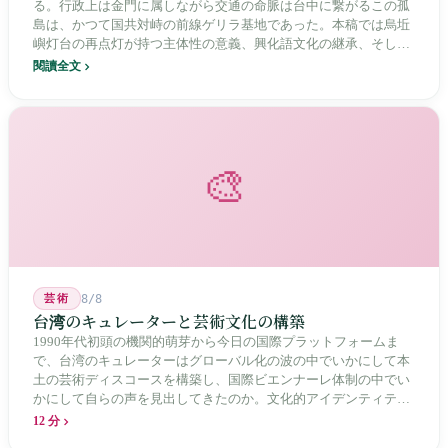
る。行政上は金門に属しながら交通の命脈は台中に繋がるこの孤
島は、かつて国共対峙の前線ゲリラ基地であった。本稿では烏坵
嶼灯台の再点灯が持つ主体性の意義、興化語文化の継承、そして
20年にわたる核廃棄物処分場選定をめぐる住民投票の論争を深く
閱讀全文
分析し、この辺境の島嶼が国家の物語の中で見せる孤独と韌性を
描く。
🎨
芸術
8/8
台湾のキュレーターと芸術文化の構築
1990年代初頭の機関的萌芽から今日の国際プラットフォームま
で、台湾のキュレーターはグローバル化の波の中でいかにして本
土の芸術ディスコースを構築し、国際ビエンナーレ体制の中でい
かにして自らの声を見出してきたのか。文化的アイデンティティ
と専門的制度の30年にわたる進化の歴史。
12 分