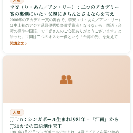
李安（り・あん／アン・リー）：二つのアカデミー
賞の裏側にいた、父親にきちんとさよならを言えな
かった息子
2006年のアカデミー賞の舞台で、李安（り・あん／アン・リー）
は史上初のアジア系最優秀監督賞受賞者となりながら、国語（台
湾の標準中国語）で「皆さんのご心配ありがとうございます」と
語った。世間は二つのオスカー像という「台湾の光」を覚えてい
るが、彼が一生撮り続けたのは抑圧と恐怖、そして二年前に突然
閱讀全文
他界し、一貫して彼の映画製作に反対していた父親だった。六年
間家で料理を作り続けた無職の婿養子からベネチア国際映画祭二
度の金獅子賞まで、彼の真の対手は決して撮影現場ではなく、乗
り越えられなかった自分自身だった。
👥
人物
JJ Lin：シンガポール生まれ1981年、『江南』から
JJ20までの華語創作天王
1981年3月27日シンガポールで生まれ。4歳でピアノを学び始め