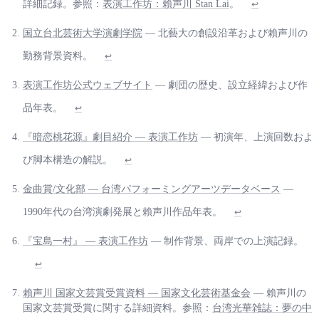
詳細記録。参照：
表演工作坊：賴声川 Stan Lai
。
↩
国立台北芸術大学演劇学院
— 北藝大の創設沿革および賴声川の
勤務背景資料。
↩
表演工作坊公式ウェブサイト
— 劇団の歴史、設立経緯および作
品年表。
↩
『暗恋桃花源』劇目紹介 — 表演工作坊
— 初演年、上演回数およ
び脚本構造の解説。
↩
金曲賞/文化部 — 台湾パフォーミングアーツデータベース
—
1990年代の台湾演劇発展と賴声川作品年表。
↩
『宝島一村』 — 表演工作坊
— 制作背景、両岸での上演記録。
↩
賴声川 国家文芸賞受賞資料 — 国家文化芸術基金会
— 賴声川の
国家文芸賞受賞に関する詳細資料。参照：
台湾光華雑誌：夢の中