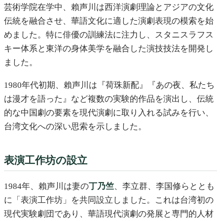
芸術学院在学中、賴声川は西洋演劇理論とアジアの文化
伝統を融合させ、華語文化に適した演劇表現の模索を始
めました。特に俳優の訓練法に注力し、スタニスラフス
キー体系と東洋の身体美学を融合した演技技法を開発し
ました。
1980年代初期、賴声川は『荷珠新配』『あの夜、私たち
は漫才を語った』など複数の実験的作品を演出し、伝統
的な中国劇の要素を現代演劇に取り入れる試みを行い、
台湾文化への深い思索を示しました。
表演工作坊の設立
1984年、賴声川は妻の
丁乃竺
、李立群、李国修らととも
に「表演工作坊」を共同設立しました。これは台湾初の
現代実験劇団であり、華語現代演劇の発展と専門的人材