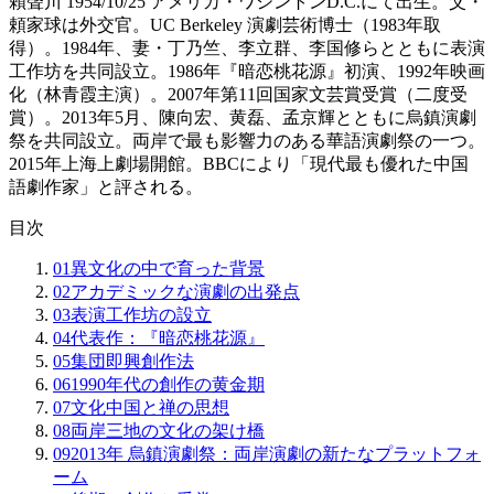
賴聲川 1954/10/25 アメリカ・ワシントンD.C.にて出生。父・
頼家球は外交官。UC Berkeley 演劇芸術博士（1983年取
得）。1984年、妻・丁乃竺、李立群、李国修らとともに表演
工作坊を共同設立。1986年『暗恋桃花源』初演、1992年映画
化（林青霞主演）。2007年第11回国家文芸賞受賞（二度受
賞）。2013年5月、陳向宏、黄磊、孟京輝とともに烏鎮演劇
祭を共同設立。両岸で最も影響力のある華語演劇祭の一つ。
2015年上海上劇場開館。BBCにより「現代最も優れた中国
語劇作家」と評される。
目次
01
異文化の中で育った背景
02
アカデミックな演劇の出発点
03
表演工作坊の設立
04
代表作：『暗恋桃花源』
05
集団即興創作法
06
1990年代の創作の黄金期
07
文化中国と禅の思想
08
両岸三地の文化の架け橋
09
2013年 烏鎮演劇祭：両岸演劇の新たなプラットフォ
ーム