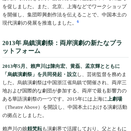
を促しました。また、北京、上海などでワークショップ
を開催し、集団即興創作法を伝えることで、中国本土の
6
現代演劇の発展を推進しました。
2013年 烏鎮演劇祭：両岸演劇の新たなプラ
ットフォーム
2013年5月、賴声川は陳向宏、黄磊、孟京輝とともに
「烏鎮演劇祭」を共同発起・設立
し、芸術監督を務めま
した。烏鎮演劇祭は中国浙江省烏鎮で開催され、両岸三
地および国際的な劇団が参加する、両岸で最も影響力の
ある華語演劇祭の一つです。2015年には上海に
上劇場
（Theatre Above）を開設し、中国本土における演劇活動
の拠点としました。
賴声川の娘
頼梵耘
も演劇界で活躍しており、父とともに