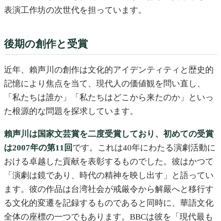
表演工作坊の次世代を担っています。
後期の創作と受賞
近年、賴声川の創作は文化的アイデンティティと歴史的
記憶により焦点を当て、現代人の価値観を問い直し、
「私たちは誰か」「私たちはどこから来たのか」といっ
た根源的な問題を探求しています。
賴声川は国家文芸賞を二度受賞しており、初めての受賞
は2007年の第11回
です。これは40年にわたる演劇活動に
おける卓越した貢献を表彰するものでした。彼はかつて
「演劇は鏡であり、時代の精神を映し出す」と語ってい
ます。彼の作品は台湾社会が戒厳令から解嚴へと移行す
る文化的変遷を記録するものであると同時に、華語文化
全体の座標の一つでもあります。BBCは彼を「現代最も