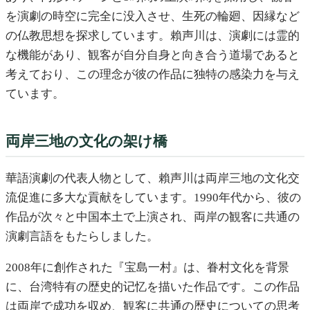
を演劇の時空に完全に没入させ、生死の輪廻、因縁など
の仏教思想を探求しています。賴声川は、演劇には霊的
な機能があり、観客が自分自身と向き合う道場であると
考えており、この理念が彼の作品に独特の感染力を与え
ています。
両岸三地の文化の架け橋
華語演劇の代表人物として、賴声川は両岸三地の文化交
流促進に多大な貢献をしています。1990年代から、彼の
作品が次々と中国本土で上演され、両岸の観客に共通の
演劇言語をもたらしました。
2008年に創作された『宝島一村』は、眷村文化を背景
に、台湾特有の歴史的记忆を描いた作品です。この作品
は両岸で成功を収め、観客に共通の歴史についての思考