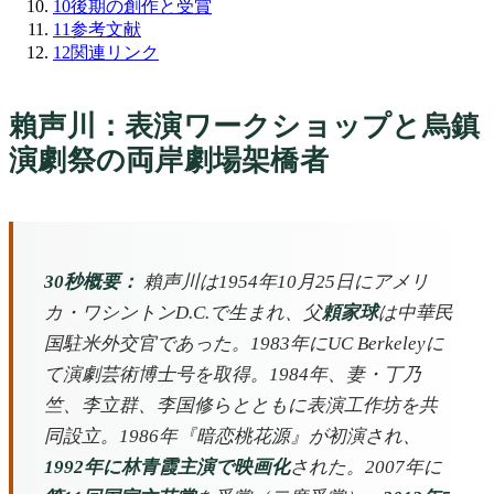
10
後期の創作と受賞
11
参考文献
12
関連リンク
賴声川：表演ワークショップと烏鎮
演劇祭の両岸劇場架橋者
30秒概要：
賴声川は1954年10月25日にアメリ
カ・ワシントンD.C.で生まれ、父
頼家球
は中華民
国駐米外交官であった。1983年にUC Berkeleyに
て演劇芸術博士号を取得。1984年、妻・丁乃
竺、李立群、李国修らとともに表演工作坊を共
同設立。1986年『暗恋桃花源』が初演され、
1992年に林青霞主演で映画化
された。2007年に