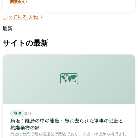
訳され、国際的に最も注目されている台湾人女性作家の一人であ
閱讀全文
る。
すべて見る 人物
最新
サイトの最新
🗺️
地理
8/8
烏坵：離島の中の離島、忘れ去られた軍事の孤島と
核廃棄物の影
烏坵は台湾で最も偏遠な行政区であり、大坵・小坵から構成され