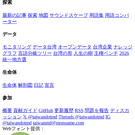
探索
最新の記事
探索
地図
サウンドスケープ
用語集
用語コンバ
ーター
データ
モニタリング
データ台湾
オープンデータ
台湾企業
ナレッジ
グラフ
言語分岐ツリー
台湾の形
人生の樹
主権ベンチ
2026
統一地方選
生命体
生命体
解剖図
日記
宣言
参加
概要
貢献ガイド
GitHub
更新履歴
RSS
問題を報告
ディスカ
ッション
𝕏 @taiwandotmd
Threads @taiwandotmd
IG
@taiwandotmd
taiwanmd@monoame.com
Webフォント提供：