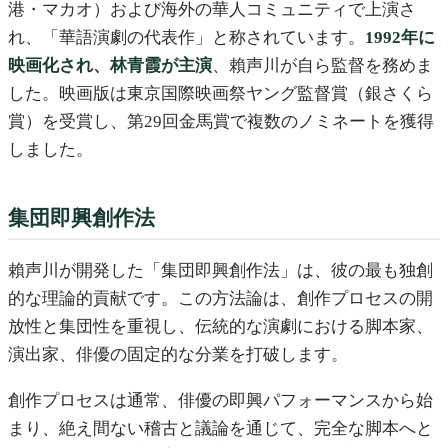
港・マカオ）および海外の華人コミュニティで上演さ
れ、「華語演劇の代表作」と称されています。
1992年に
映画化され、林青霞が主演
、賴声川が自ら監督を務めま
した。映画版は東京国際映画祭ヤング監督賞（銀さくら
賞）を受賞し、第29回金馬賞で複数のノミネートを獲得
しました。
集団即興創作法
賴声川が開発した「集団即興創作法」は、彼の最も独創
的な理論的貢献です。この方法論は、創作プロセスの開
放性と集団性を重視し、伝統的な演劇における脚本家、
演出家、俳優の固定的な分業を打破します。
創作プロセスは通常、俳優の即興パフォーマンスから始
まり、絶え間ない稽古と議論を通じて、完全な脚本へと