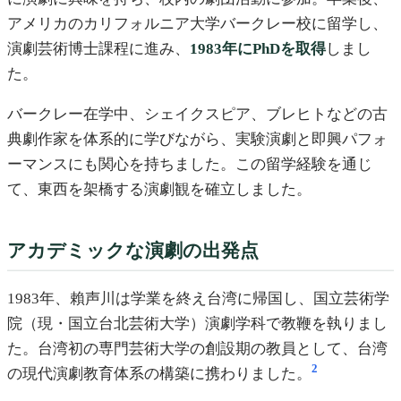
アメリカのカリフォルニア大学バークレー校に留学し、
演劇芸術博士課程に進み、
1983年にPhDを取得
しまし
た。
バークレー在学中、シェイクスピア、ブレヒトなどの古
典劇作家を体系的に学びながら、実験演劇と即興パフォ
ーマンスにも関心を持ちました。この留学経験を通じ
て、東西を架橋する演劇観を確立しました。
アカデミックな演劇の出発点
1983年、賴声川は学業を終え台湾に帰国し、国立芸術学
院（現・国立台北芸術大学）演劇学科で教鞭を執りまし
た。台湾初の専門芸術大学の創設期の教員として、台湾
2
の現代演劇教育体系の構築に携わりました。