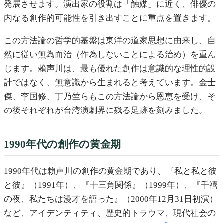
発展させます。演出家の役割は「触媒」に近く、俳優の
内なる創作的可能性を引き出すことに重点を置きます。
この方法論の哲学的基盤は東洋の道家思想に由来し、自
然に従い無為而治（作為しないことによる治め）を重ん
じます。賴声川は、最も優れた創作は意識的な理性的設
計ではなく、無意識から生まれると考えています。金士
傑、李国修、丁乃竺らもこの方法論から恩恵を受け、そ
の後それぞれが台湾演劇界に残る足跡を刻みました。
1990年代の創作の黄金期
1990年代は賴声川の創作の黄金期であり、『私と私と彼
と彼』（1991年）、『十三角関係』（1999年）、『千禧
の夜、私たちは漫才を語った』（2000年12月31日初演）
など、アイデンティティ、歴史的トラウマ、現代社会の