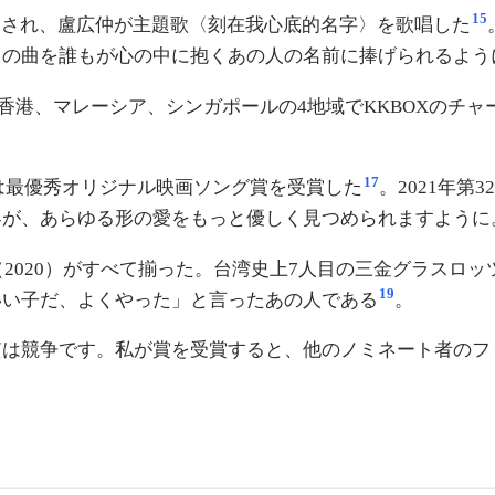
15
が公開され、盧広仲が主題歌〈刻在我心底的名字〉を歌唱した
この曲を誰もが心の中に抱くあの人の名前に捧げられるよう
香港、マレーシア、シンガポールの4地域でKKBOXのチャ
17
〉は最優秀オリジナル映画ソング賞を受賞した
。2021年
界が、あらゆる形の愛をもっと優しく見つめられますように
8）、金馬（2020）がすべて揃った。台湾史上7人目の三金グラ
19
いい子だ、よくやった」と言ったあの人である
。
質は競争です。私が賞を受賞すると、他のノミネート者のフ