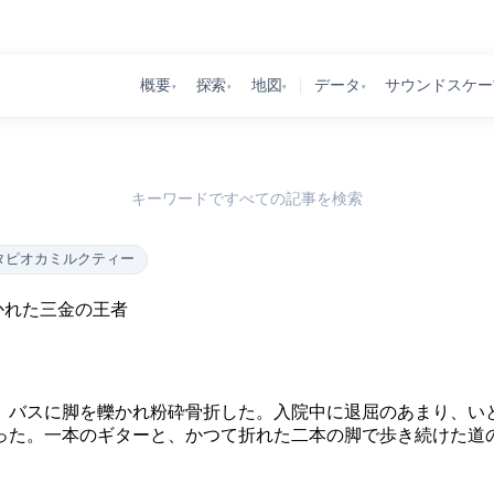
概要
探索
地図
データ
サウンドスケー
▾
▾
▾
▾
キーワードですべての記事を検索
タピオカミルクティー
かれた三金の王者
ろ、バスに脚を轢かれ粉砕骨折した。入院中に退屈のあまり、い
った。一本のギターと、かつて折れた二本の脚で歩き続けた道