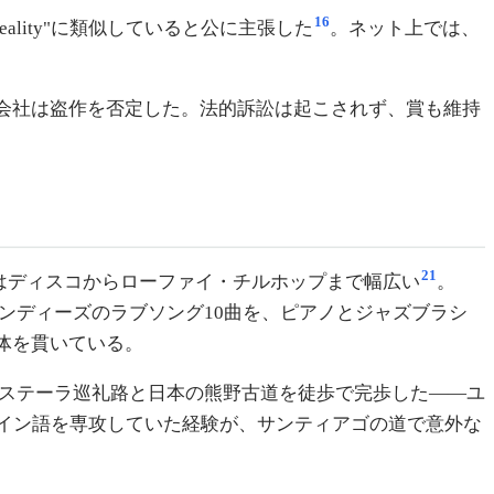
16
lity"に類似していると公に主張した
。ネット上では、
会社は盗作を否定した。法的訴訟は起こされず、賞も維持
21
ルはディスコからローファイ・チルホップまで幅広い
。
ンディーズのラブソング10曲を、ピアノとジャズブラシ
体を貫いている。
ポステーラ巡礼路と日本の熊野古道を徒歩で完歩した——ユ
ペイン語を専攻していた経験が、サンティアゴの道で意外な