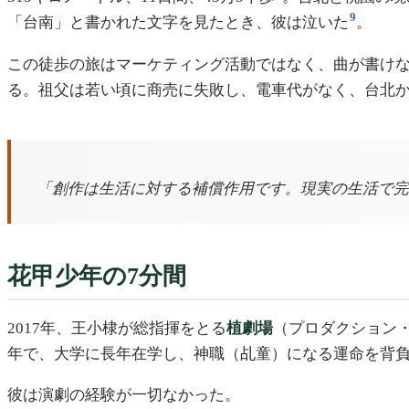
9
「台南」と書かれた文字を見たとき、彼は泣いた
。
この徒歩の旅はマーケティング活動ではなく、曲が書け
る。祖父は若い頃に商売に失敗し、電車代がなく、台北
「創作は生活に対する補償作用です。現実の生活で完
花甲少年の7分間
2017年、王小棣が総指揮をとる
植劇場
（プロダクション
年で、大学に長年在学し、神職（乩童）になる運命を背
彼は演劇の経験が一切なかった。