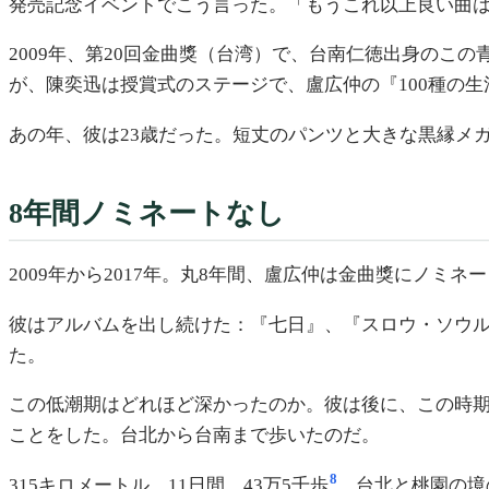
発売記念イベントでこう言った。「もうこれ以上良い曲
2009年、第20回金曲獎（台湾）で、台南仁徳出身のこ
が、陳奕迅は授賞式のステージで、盧広仲の『100種の
あの年、彼は23歳だった。短丈のパンツと大きな黒縁メ
8年間ノミネートなし
2009年から2017年。丸8年間、盧広仲は金曲獎にノミネ
彼はアルバムを出し続けた：『七日』、『スロウ・ソウ
た。
この低潮期はどれほど深かったのか。彼は後に、この時
ことをした。台北から台南まで歩いたのだ。
8
315キロメートル、11日間、43万5千歩
。台北と桃園の境