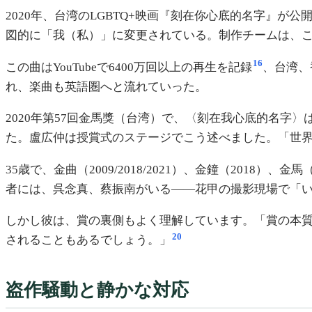
2020年、台湾のLGBTQ+映画『刻在你心底的名字』
図的に「我（私）」に変更されている。制作チームは、
16
この曲はYouTubeで6400万回以上の再生を記録
、台湾、
れ、楽曲も英語圏へと流れていった。
2020年第57回金馬獎（台湾）で、〈刻在我心底的名字
た。盧広仲は授賞式のステージでこう述べました。「世
35歳で、金曲（2009/2018/2021）、金鐘（201
者には、呉念真、蔡振南がいる——花甲の撮影現場で「
しかし彼は、賞の裏側もよく理解しています。「賞の本
20
されることもあるでしょう。」
盗作騒動と静かな対応