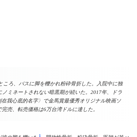
たところ、バスに脚を轢かれ粉砕骨折した。入院中に独
にノミネートされない暗黒期が続いた。2017年、ドラ
〈刻在我心底的名字〉で金馬賞最優秀オリジナル映画ソ
で完売、転売価格は6万台湾ドルに達した。
1