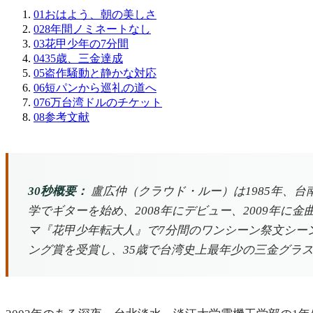
01
おはよう、朝の美しさ
02
8年間ノミネートなし
03
花甲少年の7分間
04
35歳、三金達成
05
盗作騒動と静かな対応
06
短パンから巡礼の道へ
07
6万台湾ドルのチケット
08
参考文献
30秒概要：
盧広仲（クラウド・ルー）は1985年、
学でギターを始め、2008年にデビュー、2009年
マ『花甲少年転大人』で7分間のワンシーン祭文シー
ング賞を受賞し、35歳で台湾史上最年少の三金グラス