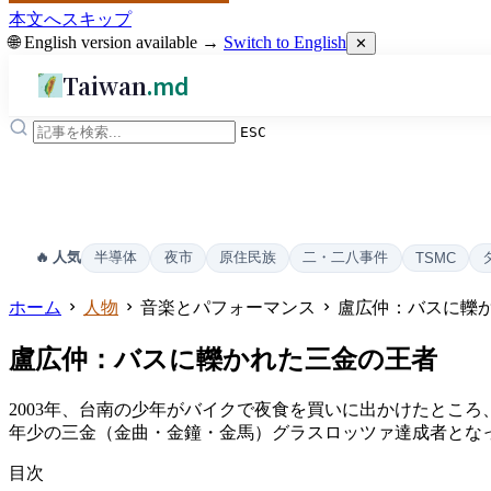
本文へスキップ
🌐 English version available →
Switch to English
✕
Taiwan
.md
ESC
半導体
夜市
原住民族
二・二八事件
🔥 人気
TSMC
ホーム
人物
音楽とパフォーマンス
盧広仲：バスに轢
盧広仲：バスに轢かれた三金の王者
2003年、台南の少年がバイクで夜食を買いに出かけたとこ
年少の三金（金曲・金鐘・金馬）グラスロッツァ達成者とな
目次