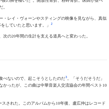
が彼の脚を轢いた
。開放性骨折、粉砕骨折。医師が並べ
だ。
ー・レイ・ヴォーンやスティングの映像を見ながら、真似
2
事をしていたと思います。」
、次の20年間の生計を支える道具へと変わった。
3
食べないので、起こそうとしたのだ
。「そうだそうだ」
なかったが、この曲は中華音楽人交流協会の年間ベスト10
ースされた。このアルバムから10年後、盧広仲はレコード