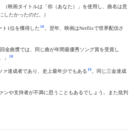
。（映画タイトルは「你（あなた）」を使用し、曲名は意
にしたかったのだ。）
16
ート1位を獲得した
。翌年、映画はNetflixで世界配信さ
第32回金曲獎では、同じ曲が年間最優秀ソング賞を受賞し
18
。」
19
スロッツァ達成者であり、史上最年少でもある
。同じ三金達成
ァンや支持者が不満に思うこともあるでしょう。また批判