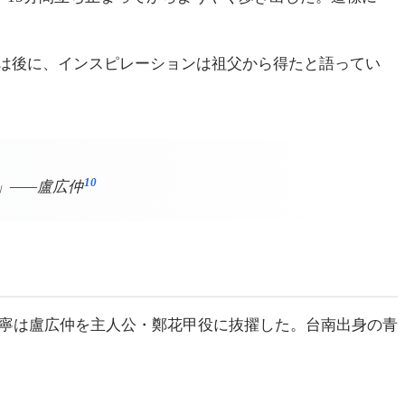
は後に、インスピレーションは祖父から得たと語ってい
10
」——盧広仲
寧は盧広仲を主人公・鄭花甲役に抜擢した。台南出身の青