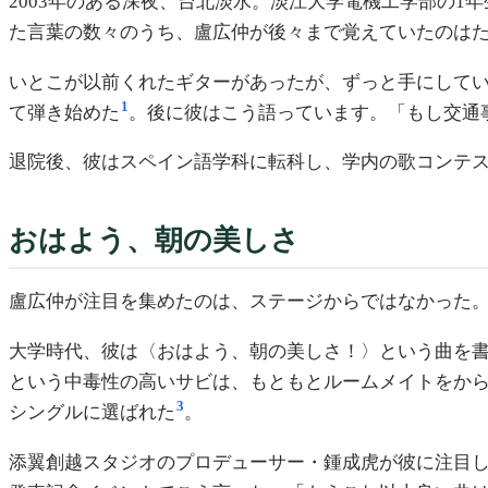
2003年のある深夜、台北淡水。淡江大学電機工学部の
た言葉の数々のうち、盧広仲が後々まで覚えていたのは
いとこが以前くれたギターがあったが、ずっと手にして
1
て弾き始めた
。後に彼はこう語っています。「もし交通
退院後、彼はスペイン語学科に転科し、学内の歌コンテス
おはよう、朝の美しさ
盧広仲が注目を集めたのは、ステージからではなかった
大学時代、彼は〈おはよう、朝の美しさ！〉という曲を
という中毒性の高いサビは、もともとルームメイトをから
3
シングルに選ばれた
。
添翼創越スタジオのプロデューサー・鍾成虎が彼に注目した