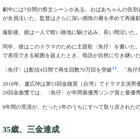
劇中には7分間の祭文シーンがある。おばあちゃんの告別
が全員泣いた。監督はさらに深い感情の層を求めて再撮
撮影後、彼は一人で暗い路地に駆け込み、長い間泣いた
同年、彼はこのドラマのために主題歌〈魚仔〉を書いた
で表現できる範囲を超えたとき、母語が自然に引き継い
13
〈魚仔〉は配信4日間で再生回数70万回を突破
。「魚仔
2018年、盧広仲は第53回金鐘賞（台湾）でドラマ主演
29回金曲獎では、〈魚仔〉が年間最優秀ソング賞と最優
8年間の荒漠が、たった1年のうちにすべて取り戻された
35歳、三金達成