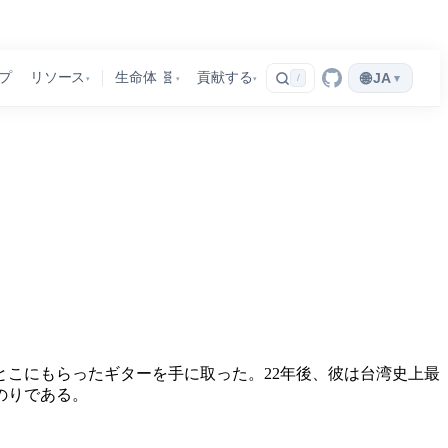
🌐
プ
リソース
生命体 🧬
貢献する
JA
▾
/
▾
▾
▾
とこにもらったギターを手に取った。22年後、彼は台湾史上最
のりである。