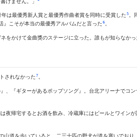
は書けません。」
5
の青年は最優秀新人賞と最優秀作曲者賞を同時に受賞した
。
6
生活』こそが本当の最優秀アルバムだと言った
。
ガネをかけて金曲獎のステージに立った。誰もが知らなかっ
7
ートされなかった
。
ル』、『ギターがあるポップソング』。台北アリーナでコン
期は夜帰宅するとお酒を飲み、冷蔵庫にはビールとワインが
の山道を歩いていると、二三十匹の野犬が道を塞いでおり、