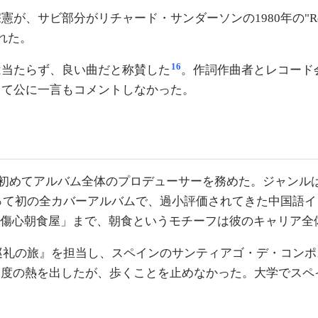
、サビ部分がリチャード・サンダーソンの1980年の"Rea
れた。
16
は当たらず、良い曲だと称賛した
。作詞作曲者とレコード
して公に一言もコメントしなかった。
し、初めてアルバム全体のプロデューサーを務めた。ジャン
とって初の全カバーアルバムで、過小評価されてきた中国語イ
「傷心朝食屋」まで、朝食というモチーフは彼のキャリア全
弟巡礼の旅』を担当し、スペインのサンティアゴ・デ・コン
0度の熱を出したが、歩くことを止めなかった。大学でス