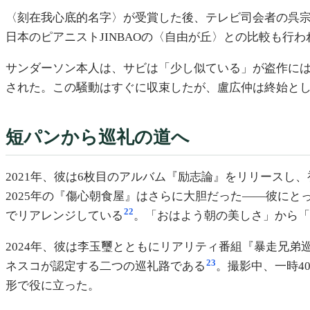
〈刻在我心底的名字〉が受賞した後、テレビ司会者の呉宗憲が
日本のピアニストJINBAOの〈自由が丘〉との比較も行わ
サンダーソン本人は、サビは「少し似ている」が盗作に
された。この騒動はすぐに収束したが、盧広仲は終始と
短パンから巡礼の道へ
2021年、彼は6枚目のアルバム『励志論』をリリース
2025年の『傷心朝食屋』はさらに大胆だった——彼に
22
でリアレンジしている
。「おはよう朝の美しさ」から
2024年、彼は李玉璽とともにリアリティ番組『暴走兄
23
ネスコが認定する二つの巡礼路である
。撮影中、一時4
形で役に立った。