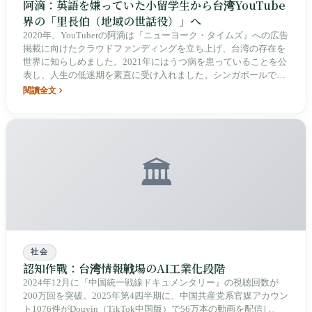
阿滴：英語を嫌っていた小留学生から台湾YouTube
界の「里長伯（地域の世話役）」へ
2020年、YouTuberの阿滴は『ニューヨーク・タイムズ』への広告
掲載に向けたクラウドファンディングを立ち上げ、台湾の存在を
世界に知らしめました。2021年にはうつ病を患っていることを公
表し、人生の低迷期を素直に受け入れました。シンガポールでの
英語との出会いからクリエイター協会の設立まで、阿滴は知識系
閱讀全文
インフルエンサーであるだけでなく、台湾の新メディアエコシス
テムを牽引する推進者です。
🏛️
社会
認知作戰：台湾情報戦場のAI工業化段階
2024年12月に『中国統一戦線ドキュメンタリー』の視聴回数が
200万回を突破。2025年第4四半期に、中国共産党系官媒アカウン
ト1076件がDouyin（TikTok中国版）で56万本の動画を配信し、