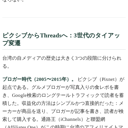
ピクシブからThreadsへ：3世代のタイアッ
プ変遷
台湾の自メディアの歴史は大きく3つの段階に分けられ
る。
ブロガー時代（2005〜2015年）。
ピクシブ（Pixnet）が
起点である。グルメブロガーが写真入りの食レポを書
き、Google検索のロングテールトラフィックで読者を蓄
積した。収益化の方法はシンプルかつ直接的だった：メ
ーカーが商品を送り、ブロガーが記事を書き、読者が検
索して購入する。通路王（iChannels）と聯盟網
（Affiliates.One）がこの時期に台湾のアフィリエイトマ