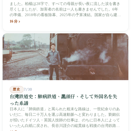
ました。柏楊は28字で、すべての母親が長い夜に流した涙を書き
尽くしましたが、加害者の名前は一人も書きませんでした。6年
の準備、2018年の看板除幕、2025年の予算凍結。国家が自ら建
て、自らが行ったことを記念する博物館です。しかし解厳から39
16 分
年、一人の加害者も司法裁判を受けていません。
歴史
7/30
台湾鉄道史：肺病鉄道、黒頭仔、そして外国名を失
った系譜
日本人に「肺病鉄道」と罵られた粗末な路線は、一世紀余りのあ
いだに、毎日二十万人を運ぶ高速動脈へと変わりました。劉銘伝
が招いたドイツ人・英国人技師の仕事は、のちに日本人によって
いったん白紙に戻され、長谷川謹介の縦貫線も戦後の台湾鉄路に