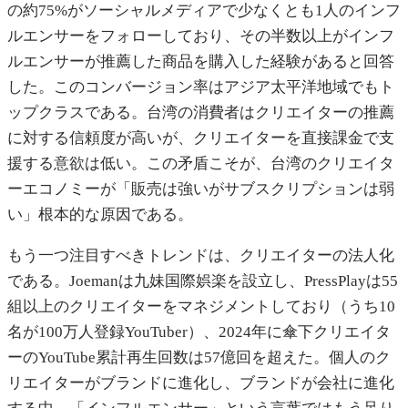
の約75%がソーシャルメディアで少なくとも1人のインフ
ルエンサーをフォローしており、その半数以上がインフ
ルエンサーが推薦した商品を購入した経験があると回答
した。このコンバージョン率はアジア太平洋地域でもト
ップクラスである。台湾の消費者はクリエイターの推薦
に対する信頼度が高いが、クリエイターを直接課金で支
援する意欲は低い。この矛盾こそが、台湾のクリエイタ
ーエコノミーが「販売は強いがサブスクリプションは弱
い」根本的な原因である。
もう一つ注目すべきトレンドは、クリエイターの法人化
である。Joemanは九妹国際娯楽を設立し、PressPlayは55
組以上のクリエイターをマネジメントしており（うち10
名が100万人登録YouTuber）、2024年に傘下クリエイタ
ーのYouTube累計再生回数は57億回を超えた。個人のク
リエイターがブランドに進化し、ブランドが会社に進化