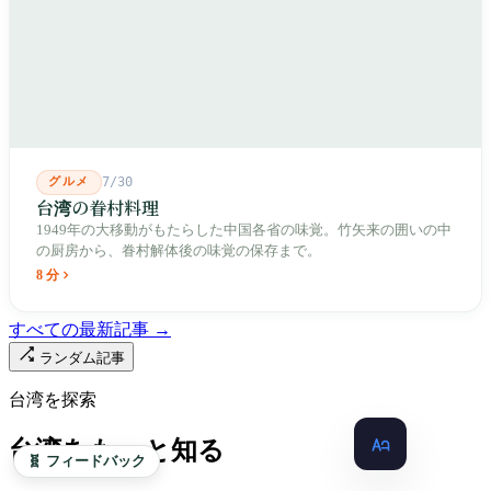
出しました。2002年に戦後増築された屋根付き部分が撤去され、
2011年に新市場が開業し、地下フード街は朝から晩まで二交代で
人が入れ替わります。廟はいまも元の場所にありますが、その足
元では毎日二つの都市が交代で現れます。
グルメ
7/30
台湾の眷村料理
1949年の大移動がもたらした中国各省の味覚。竹矢来の囲いの中
の厨房から、眷村解体後の味覚の保存まで。
8 分
すべての最新記事 →
ランダム記事
台湾を探索
台湾をもっと知る
🧬 フィードバック