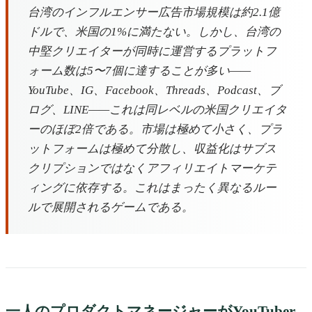
台湾のインフルエンサー広告市場規模は約2.1億
ドルで、米国の1%に満たない。しかし、台湾の
中堅クリエイターが同時に運営するプラットフ
ォーム数は5〜7個に達することが多い——
YouTube、IG、Facebook、Threads、Podcast、ブ
ログ、LINE——これは同レベルの米国クリエイタ
ーのほぼ2倍である。市場は極めて小さく、プラ
ットフォームは極めて分散し、収益化はサブス
クリプションではなくアフィリエイトマーケテ
ィングに依存する。これはまったく異なるルー
ルで展開されるゲームである。
一人のプロダクトマネージャーがYouTuber