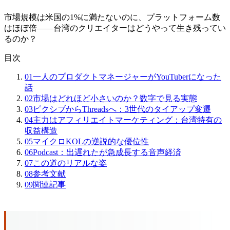
市場規模は米国の1%に満たないのに、プラットフォーム数
はほぼ倍——台湾のクリエイターはどうやって生き残ってい
るのか？
目次
01
一人のプロダクトマネージャーがYouTuberになった
話
02
市場はどれほど小さいのか？数字で見る実態
03
ピクシブからThreadsへ：3世代のタイアップ変遷
04
主力はアフィリエイトマーケティング：台湾特有の
収益構造
05
マイクロKOLの逆説的な優位性
06
Podcast：出遅れたが急成長する音声経済
07
この道のリアルな姿
08
参考文献
09
関連記事