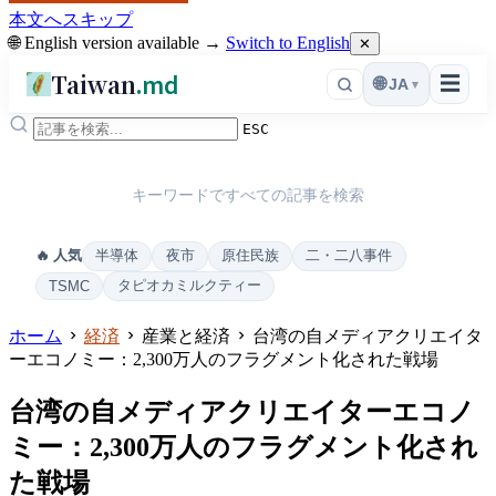
本文へスキップ
🌐 English version available →
Switch to English
✕
Taiwan
.md
☰
🌐
JA
▾
ESC
キーワードですべての記事を検索
半導体
夜市
原住民族
二・二八事件
🔥 人気
タピオカミルクティー
TSMC
ホーム
経済
産業と経済
台湾の自メディアクリエイタ
ーエコノミー：2,300万人のフラグメント化された戦場
台湾の自メディアクリエイターエコノ
ミー：2,300万人のフラグメント化され
た戦場