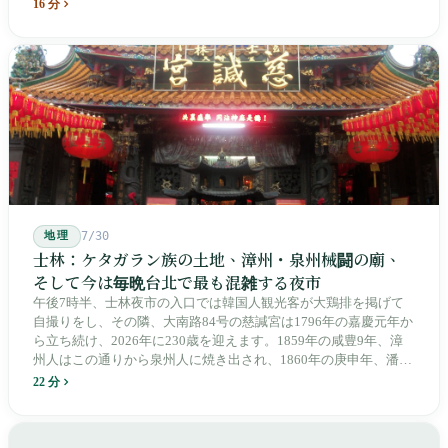
よって改名・改番されました。どの世代も前の世代の記録を脚注
16 分
へ押しやり、外国名はしだいに剥がれ落ちていきました。残った
のは台湾語の「黒頭仔」「火車仔」、莒光・自強・復興という政
治スローガン、そしてようやくプユマ・タロコの世代になって、
先住民族の地名が再びレールの上に敷き戻されたのです。
地理
7/30
士林：ケタガラン族の土地、漳州・泉州械闘の廟、
そして今は毎晩台北で最も混雑する夜市
午後7時半、士林夜市の入口では韓国人観光客が大鶏排を掲げて
自撮りをし、その隣、大南路84号の慈諴宮は1796年の嘉慶元年か
ら立ち続け、2026年に230歳を迎えます。1859年の咸豊9年、漳
州人はこの通りから泉州人に焼き出され、1860年の庚申年、潘永
清は下樹林に大東路・大南路・大西路・大北路という四本の整然
22 分
とした街路を引き、廟をその真ん中に置きました。1909年、日本
人は廟の向かいに市場を建て、1955年には陽明戯院が文林路に落
成し、1992年に豪大大鶏排が台中で発明され、1999年に士林へ進