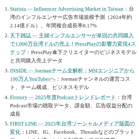
Statista — Influencer Advertising Market in Taiwan
：台
湾のインフルエンサー広告市場規模予測（2024年約
2.14億ドル）、年間複合成長率8.17%
天下雑誌 — 主婦インフルエンサーが単回の共同購入
で1,000万台湾ドルの売上！PressPlayの影響力変現4ス
テップ
：PressPlay傘下クリエイターのビジネスモデル
と共同購入売上データ
INSIDE — Joemanチーム全解析：MSIエンジニアから
100万人YouTuberへ
：Joemanチャンネルの運営コス
ト、チーム構成、ビジネスモデル
Firstory — 2025年度Podcastトレンドレポート
：台湾
Podcast市場の聴取データ、課金額、広告収益分配の
成長
FIRST LINE — 2025年台湾ソーシャルメディア版図の
変化
：LINE、IG、Facebook、Threadsなどのプラット