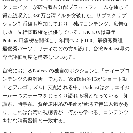
クリエイターが広告収益分配プラットフォームを通じて
得た総収入は380万台湾ドルを突破した。サブスクリプ
ション制番組も増加しており、独占コンテンツ、広告な
し版、先行聴取権を提供している。KKBOXは毎年
Podcast風雲榜を開催し、年間ベスト100、最優秀番組、
最優秀パーソナリティなどの賞を設け、台湾Podcast界の
専門評価制度を構築しつつある。
台湾におけるPodcastの独自のポジションは「ディープコ
ンテンツの避難所」である。YouTubeやIGがショート動
画とアルゴリズムに支配される中、Podcastはクリエイタ
ーが一つのテーマをじっくり語れる場となっている。知
識系、時事系、資産運用系の番組が台湾で特に人気があ
り、これは台湾の視聴者が「何かを学べる」コンテンツ
を好む消費習慣と一致する。