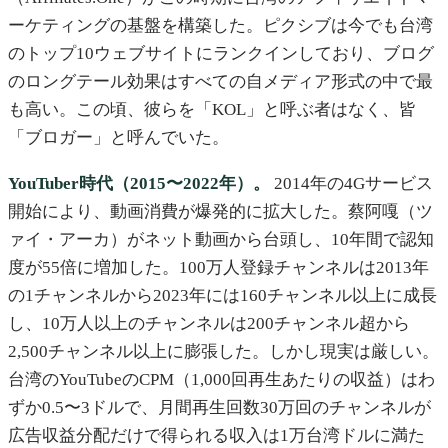
ーケティングの基盤を構築した。ピクシブは今でも台湾
のトップ10ウェブサイトにランクインしており、ブログ
のロングテール効果はすべての自メディア形式の中で最
も高い。この頃、彼らを「KOL」と呼ぶ者はなく、皆
「ブロガー」と呼んでいた。
YouTuber時代（2015〜2022年）。
2014年の4Gサービス
開始により、動画消費が爆発的に拡大した。蔡阿嘎（ツ
ァイ・アーカ）がネット動画から台頭し、10年間で認知
度が55倍に増加した。100万人登録チャンネルは2013年
の1チャンネルから2023年には160チャンネル以上に成長
し、10万人以上のチャンネルは200チャンネル超から
2,500チャンネル以上に膨張した。しかし現実は厳しい。
台湾のYouTubeのCPM（1,000回再生あたりの収益）はわ
ずか0.5〜3ドルで、月間再生回数30万回のチャンネルが
広告収益分配だけで得られる収入は1万台湾ドルに満た