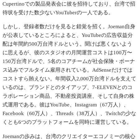
Cupertinoでの製品発表会に彼を招待しており、台湾で招
待状を受けた数少ないYouTuberの一人である。
しかし、登録者数だけを見ると錯覚を招く。Joeman自身
が公表しているところによると、YouTubeの広告収益分
配は年間約500万台湾ドルという。聞けば悪くないよう
に思えるが、彼のスタジオの月間運営コストは100万〜
150万台湾ドルで、5名のコアチームが社会保険・ボーナ
ス込みでフルタイム雇用されている。AdSenseだけでは
コストすら賄えない。年間収入2,000万台湾ドルを支えて
いるのは、ブランドとのタイアップ、7-ELEVENとのコ
ラボレーション商品、不動産投資講座、そして自身の株
式運用である。彼はYouTube、Instagram（67万人）、
Facebook（60万人）、Threads（38万人）、Twitchの少な
くとも6つのプラットフォームを同時に運営している。
Joemanの歩みは、台湾のクリエイターエコノミーの核心