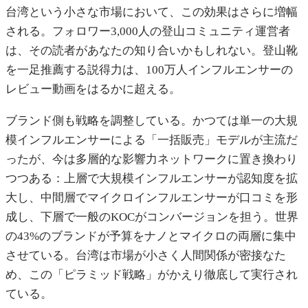
台湾という小さな市場において、この効果はさらに増幅
される。フォロワー3,000人の登山コミュニティ運営者
は、その読者があなたの知り合いかもしれない。登山靴
を一足推薦する説得力は、100万人インフルエンサーの
レビュー動画をはるかに超える。
ブランド側も戦略を調整している。かつては単一の大規
模インフルエンサーによる「一括販売」モデルが主流だ
ったが、今は多層的な影響力ネットワークに置き換わり
つつある：上層で大規模インフルエンサーが認知度を拡
大し、中間層でマイクロインフルエンサーが口コミを形
成し、下層で一般のKOCがコンバージョンを担う。世界
の43%のブランドが予算をナノとマイクロの両層に集中
させている。台湾は市場が小さく人間関係が密接なた
め、この「ピラミッド戦略」がかえり徹底して実行され
ている。