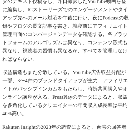
タのテキスト投稿をし、昨日撮影したYouTube動画を昼
に編集し、IGストーリーズでのエンゲージメントやタイ
アップ先へのメール対応を午後に行い、夜にPodcastの収
録やブログの長文記事を書き、就寝前にアフィリエイト
管理画面のコンバージョンデータを確認する。各プラッ
トフォームのアルゴリズムは異なり、コンテンツ形式も
異なり、視聴者の習慣も異なるが、すべてを管理しなけ
ればならない。
収益構造もまた分散している。YouTube広告収益分配が
一部、3〜4件のブランドタイアップが主力、アフィリエ
イトがパッシブインカムをもたらし、時折共同購入やオ
ンライン講座が入る。PressPlayのデータによると、収益
を多角化しているクリエイターの年間収入成長率は平均
40%高い。
Rakuten Insightの2023年の調査によると、台湾の回答者