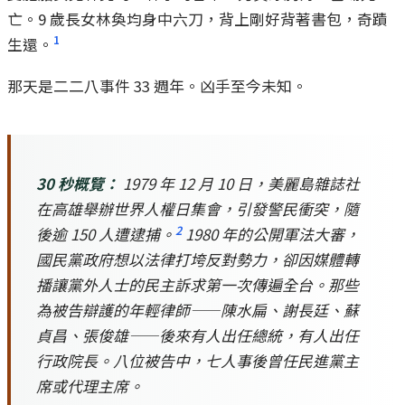
亡。9 歲長女林奐均身中六刀，背上剛好背著書包，奇蹟
1
生還。
那天是二二八事件 33 週年。凶手至今未知。
30 秒概覽：
1979 年 12 月 10 日，美麗島雜誌社
在高雄舉辦世界人權日集會，引發警民衝突，隨
2
後逾 150 人遭逮捕。
1980 年的公開軍法大審，
國民黨政府想以法律打垮反對勢力，卻因媒體轉
播讓黨外人士的民主訴求第一次傳遍全台。那些
為被告辯護的年輕律師——陳水扁、謝長廷、蘇
貞昌、張俊雄——後來有人出任總統，有人出任
行政院長。八位被告中，七人事後曾任民進黨主
席或代理主席。