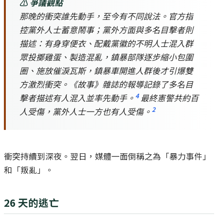
⚠️ 爭議觀點
那晚的衝突誰先動手，至今有不同說法。官方指
控黨外人士蓄意鬧事；黨外方面與多名目擊者則
描述：有身穿便衣、配戴黨徽的不明人士混入群
眾投擲雞蛋、製造混亂，鎮暴部隊逐步縮小包圍
圈、施放催淚瓦斯，鎮暴車開進人群後才引爆雙
方激烈衝突。《故事》雜誌的報導記錄了多名目
4
擊者描述有人混入並率先動手。
最終憲警共約百
2
人受傷，黨外人士一方也有人受傷。
衝突持續到深夜。翌日，媒體一面倒稱之為「暴力事件」
和「叛亂」。
26 天的逃亡