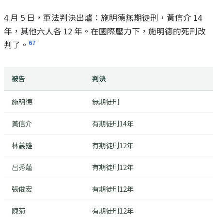
4 月 5 日，軍法判決出爐：施明德無期徒刑，黃信介 14
年，其他六人各 12 年。在國際壓力下，施明德的死刑改
6
7
判了。
被告
判決
施明德
無期徒刑
黃信介
有期徒刑14年
林義雄
有期徒刑12年
呂秀蓮
有期徒刑12年
張俊宏
有期徒刑12年
陳菊
有期徒刑12年