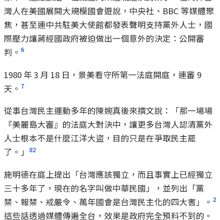
灣人在美國展開大規模國會遊說，中央社、BBC 等媒體聚
焦，甚至連中共駐美大使館都發表聲明支持黨外人士，國
際壓力讓蔣經國政府被迫做出一個意外的決定：公開審
6
判。
1980 年 3 月 18 日，景美看守所第一法庭開庭，連審 9
7
天。
從事台灣民主運動多年的陳婉真後來撰文說：「那一場場
『美麗島大審』的法庭大對決中，讓更多台灣人認清黨外
人士根本不是什麼江洋大盜，目的只是在爭取民主罷
8
2
了。」
施明德在庭上提出「台灣應該獨立，而且事實上已經獨立
三十多年了，現在的名字叫做中華民國」，並列出「黨
2
禁、報禁、戒嚴令、萬年國會是台灣民主化的四大害」。
這些話透過媒體傳遍全台，效果是政府完全預料不到的。