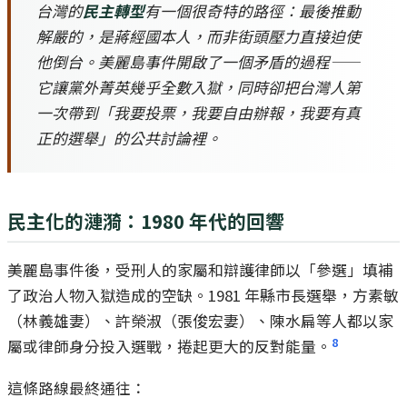
台灣的
民主轉型
有一個很奇特的路徑：最後推動
解嚴的，是蔣經國本人，而非街頭壓力直接迫使
他倒台。美麗島事件開啟了一個矛盾的過程——
它讓黨外菁英幾乎全數入獄，同時卻把台灣人第
一次帶到「我要投票，我要自由辦報，我要有真
正的選舉」的公共討論裡。
民主化的漣漪：1980 年代的回響
美麗島事件後，受刑人的家屬和辯護律師以「參選」填補
了政治人物入獄造成的空缺。1981 年縣市長選舉，方素敏
（林義雄妻）、許榮淑（張俊宏妻）、陳水扁等人都以家
8
屬或律師身分投入選戰，捲起更大的反對能量。
這條路線最終通往：