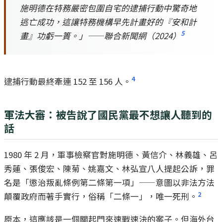
施明德在特務嚴密包圍自宅的逮捕行動中驚奇地
逃亡成功，這讓特務機構早先計畫好的『安和計
5
畫』功虧一簣。」——聯合新聞網（2024）
4
逮捕行動最終牽連 152 至 156 人。
軍法大審：被告說了國民黨最不想讓人聽到的
話
1980 年 2 月，軍事檢察官對施明德、黃信介、林義雄、呂
秀蓮、張俊宏、陳菊、姚嘉文、林弘宣八人提起公訴，罪
名是「懲治叛亂條例第二條第一項」——意圖以非法方法
2
顛覆政府而著手實行，俗稱「二條一」，唯一死刑。
原本，這應該是一個關起門來速戰速決的案子。但海外台