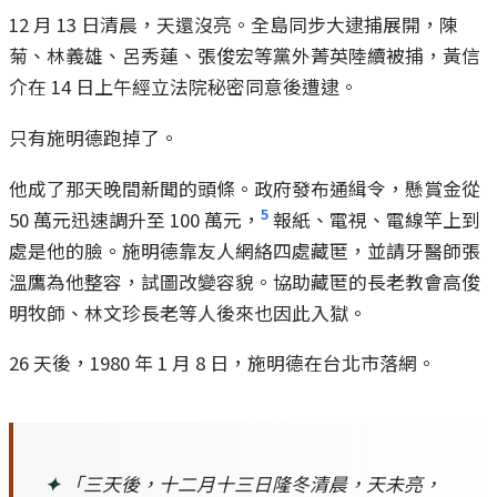
12 月 13 日清晨，天還沒亮。全島同步大逮捕展開，陳
菊、林義雄、呂秀蓮、張俊宏等黨外菁英陸續被捕，黃信
介在 14 日上午經立法院秘密同意後遭逮。
只有施明德跑掉了。
他成了那天晚間新聞的頭條。政府發布通緝令，懸賞金從
5
50 萬元迅速調升至 100 萬元，
報紙、電視、電線竿上到
處是他的臉。施明德靠友人網絡四處藏匿，並請牙醫師張
溫鷹為他整容，試圖改變容貌。協助藏匿的長老教會高俊
明牧師、林文珍長老等人後來也因此入獄。
26 天後，1980 年 1 月 8 日，施明德在台北市落網。
✦
「三天後，十二月十三日隆冬清晨，天未亮，