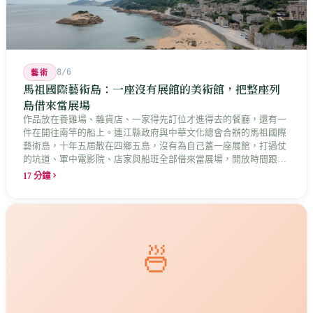
8/6
藝術
馬祖國際藝術島：一座沒有展館的美術館，把整座列
島借來當展場
作品放在養雞場、雜貨店、一家得先訂位才進得去的餐廳，還有一
件在開往南竿的船上。連江縣政府與中華文化總會合辦的馬祖國際
藝術島，十年五屆散在四鄉五島，沒有為自己蓋一座展館，打過仗
的坑道、軍中電影院、店家與船班全部借來當展場，開放時間跟著
店家走。這是縣長說的「島嶼博物館」最具體的樣子，而那些借來
17 分鐘
的空間裡，早就有人在說話。
🍜