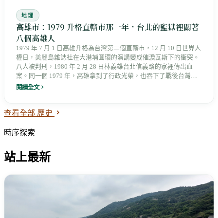
地理
高雄市：1979 升格直轄市那一年，台北的監獄裡關著
八個高雄人
1979 年 7 月 1 日高雄升格為台灣第二個直轄市，12 月 10 日世界人
權日，美麗島雜誌社在大港埔圓環的演講變成催淚瓦斯下的衝突。
八人被判刑，1980 年 2 月 28 日林義雄台北信義路的家裡傳出血
案。同一個 1979 年，高雄拿到了行政光榮，也吞下了戰後台灣最
重的政治壓制。271 萬人散在 38 區裡，旗津沙洲、那瑪夏布農族部
閱讀全文
落、中鋼煙囪、衛武營鋁合金屋頂同住一個市，這座城市花了 45
年把傷口縫成自己的形狀。
查看全部 歷史
時序探索
站上最新