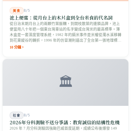
8/5
美食
池上便當：從月台上的木片盒到全台米食的代名詞
從日治末期月台上的兩顆竹葉飯糰，到開枝散葉的連鎖品牌，池上
便當用八十年把一個東台灣車站的名字變成台灣米的最高標準。薄
木盒是一套濕度管理系統，1982 年的鎘米事件是米權從濁水溪移轉
到花東縱谷的轉折，1996 年的仿冒潮則逼出了全台第一張地理標誌
證明標章。
10 分鐘
🏛️
8/5
社會
2026年分科測驗不送分爭議：教育誠信的結構性危機
2026 年 7 月分科測驗因強颱巴威首度延期，成績公布後爆發 149