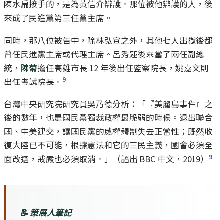
陳水扁接手的，是為黃信介辯護。那位被他辯護的人，後
來成了民進黨第三任黨主席。
同時，那八位被告中，除林弘宣之外，其他七人出獄後都
曾任民進黨主席或代理主席。呂秀蓮後來當了兩任副總
統，
陳菊
擔任高雄市長 12 年後出任監察院長，姚嘉文則
9
出任考試院長。
台灣中央研究院研究員吳乃德分析：「『美麗島事件』之
後的數年，也是國民黨獨裁政權最脆弱的時候。退出聯合
國、中美建交，讓國民黨的威權體制失去正當性；既然收
復大陸已不可能，根據憲法和它的三民主義，國會必須全
9
面改選，戒嚴也必須取消。」（語出 BBC 中文，2019）
📝 策展人筆記