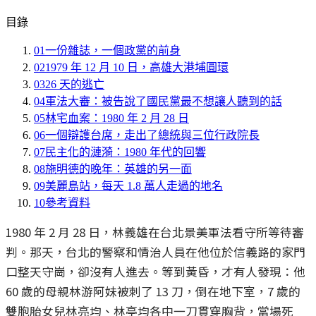
目錄
01
一份雜誌，一個政黨的前身
02
1979 年 12 月 10 日，高雄大港埔圓環
03
26 天的逃亡
04
軍法大審：被告說了國民黨最不想讓人聽到的話
05
林宅血案：1980 年 2 月 28 日
06
一個辯護台席，走出了總統與三位行政院長
07
民主化的漣漪：1980 年代的回響
08
施明德的晚年：英雄的另一面
09
美麗島站，每天 1.8 萬人走過的地名
10
參考資料
1980 年 2 月 28 日，林義雄在台北景美軍法看守所等待審
判。那天，台北的警察和情治人員在他位於信義路的家門
口整天守崗，卻沒有人進去。等到黃昏，才有人發現：他
60 歲的母親林游阿妹被刺了 13 刀，倒在地下室，7 歲的
雙胞胎女兒林亮均、林亭均各中一刀貫穿胸背，當場死