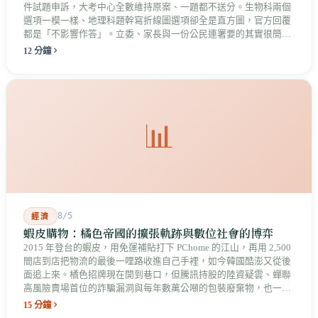
件試題申訴，大考中心全數維持原案、一題都不送分。生物科兩個
選項一模一樣、地理科題幹寫折線圖選項卻全是直方圖，官方回覆
都是「不影響作答」。立委、家長與一份公民連署要的其實很簡
單：拿出能被檢驗的依據，而不只是一句結論。
12 分鐘
📊
8/5
經濟
蝦皮購物：橘色帝國的擴張軌跡與數位社會的博弈
2015 年登台的蝦皮，用免運補貼打下 PChome 的江山，再用 2,500
間店到店把物流的最後一哩路收進自己手裡，如今韓國酷澎又從後
面追上來。橘色招牌現在開到巷口，但騰訊持股的陸資疑雲、蟬聯
高風險賣場首位的詐騙漏洞與每年數萬公噸的包裝廢棄物，也一起
留在台灣的數位社會裡。
15 分鐘