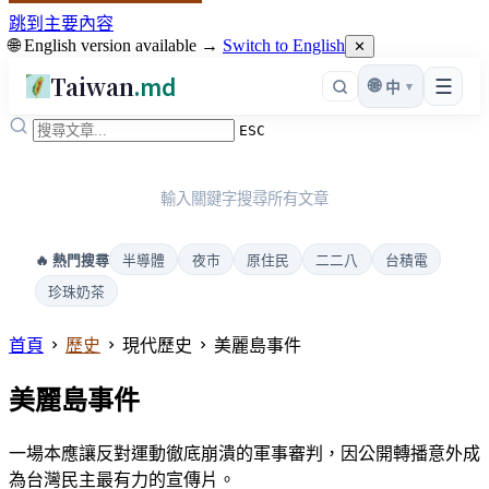
跳到主要內容
🌐 English version available →
Switch to English
✕
Taiwan
.md
☰
🌐
▾
中
ESC
輸入關鍵字搜尋所有文章
半導體
夜市
原住民
二二八
台積電
🔥 熱門搜尋
珍珠奶茶
首頁
歷史
現代歷史
美麗島事件
美麗島事件
一場本應讓反對運動徹底崩潰的軍事審判，因公開轉播意外成
為台灣民主最有力的宣傳片。