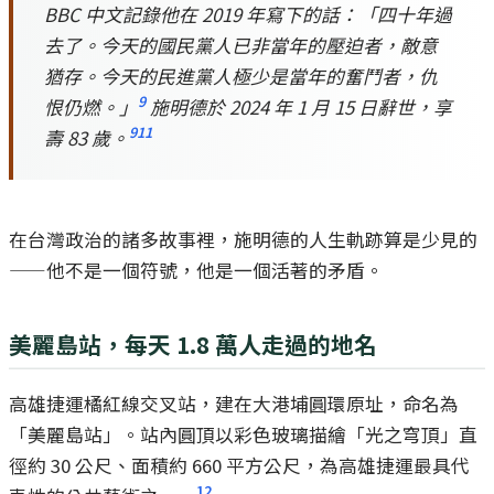
BBC 中文記錄他在 2019 年寫下的話：「四十年過
去了。今天的國民黨人已非當年的壓迫者，敵意
猶存。今天的民進黨人極少是當年的奮鬥者，仇
9
恨仍燃。」
施明德於 2024 年 1 月 15 日辭世，享
9
11
壽 83 歲。
在台灣政治的諸多故事裡，施明德的人生軌跡算是少見的
——他不是一個符號，他是一個活著的矛盾。
美麗島站，每天 1.8 萬人走過的地名
高雄捷運橘紅線交叉站，建在大港埔圓環原址，命名為
「美麗島站」。站內圓頂以彩色玻璃描繪「光之穹頂」直
徑約 30 公尺、面積約 660 平方公尺，為高雄捷運最具代
12