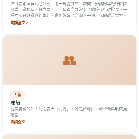
改口要求法官判他死刑。同一場審判中，替被告辯護的年輕律師陳
水扁、謝長廷、蘇貞昌，二十年後全部當上了總統或行政院長。一
場本該殺雞儆猴的審判，意外製造了台灣下一個世代的政治領袖。
閱讀全文
👥
人物
陳菊
從美麗島的死囚到南霸天「花媽」，她是台灣民主轉型最鮮明的見
證者。
閱讀全文