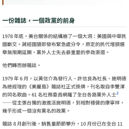
一份雜誌，一個政黨的前身
1978 年底，美台關係的結構崩了一個大洞：美國與中華民
國斷交。蔣經國隨即發布緊急處分令，原定的民代增額選
舉無限期延期，黨外人士失去最重要的參政渠道。
他們轉而辦雜誌。
1979 年 6 月，以黃信介為發行人、許信良為社長、施明德
為總經理的《美麗島》雜誌社正式掛牌，刊名取自李雙澤
2
的同名歌曲。61 名社務委員網羅了全台各路黨外人士
——從主張台獨的激進派施明德，到相對穩健的康寧祥，
幾乎形成一個沒有黨名的政黨。
雜誌 8 月創刊後，銷售量節節攀升，10 月份已在全台 11