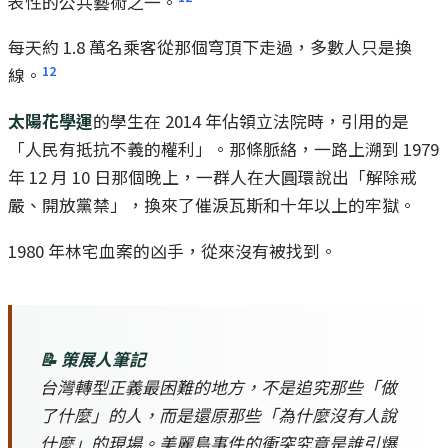
表性的公共藝術之一。
每天約 1.8 萬名乘客從那個穹頂下走過，多數人只是換
12
線。
太陽花學運
的學生在 2014 年佔領立法院時，引用的是
「人民有抵抗不義的權利」。那條脈絡，一路上溯到 1979
年 12 月 10 日那個晚上，一群人在大圓環說出「解除戒
嚴、開放黨禁」，換來了催淚瓦斯和十年以上的牢獄。
1980 年林宅血案的凶手，從來沒有被找到。
📝 策展人筆記
台灣轉型正義最困難的地方，不是追究那些「做
了什麼」的人，而是還原那些「為什麼沒有人說
什麼」的現場。美麗島事件的衝突究竟是誰引爆