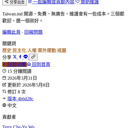
一起編輯或貢獻內容
贊助維護
分享出去
Taiwan.md 開源、免費、無廣告，維護會有一些成本。三個都
歡迎，選一個就好。
編輯此頁
·
回報問題
關鍵詞
歷史
民主化
人權
黨外運動
戒嚴
分享
回到分類
回到首頁
15 分鐘閱讀
2026年3月31日
更新於 2026年5月8日
修訂 8 次
版本 4b6d28c
中文
貢獻者
Terry
Che-Yu Wu