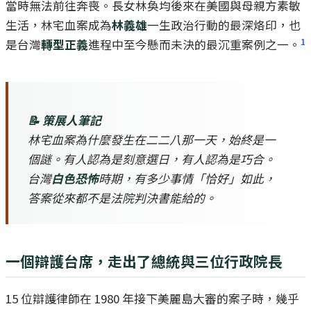
當時無法前往奔喪。長女林奐均後來在美國與母親方素敏
生活，林宅血案成為
林義雄
一生政治行動的最深烙印，也
1
是台灣
轉型正義
進程中至今懸而未決的最沉重案例之一。
📝 策展人筆記
林宅血案為什麼發生在二二八那一天，始終是一
個謎。有人認為是刻意選日，有人認為是巧合。
台灣
白色恐怖
時期，有多少事情「恰好」如此，
答案從來都不是法院判決書能給的。
一個辯護台席，走出了總統與三位行政院長
15 位辯護律師在 1980 年接下美麗島大審的案子時，幾乎