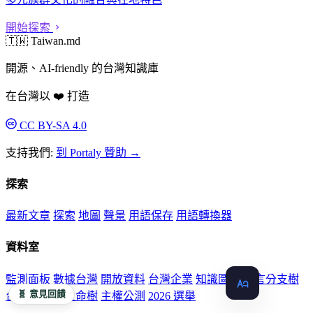
開始探索
🇹🇼 Taiwan.md
開源、AI-friendly 的台灣知識庫
在台灣以 ❤️ 打造
CC BY-SA 4.0
支持我們:
到 Portaly 贊助 →
探索
最新文章
探索
地圖
聲景
用語保存
用語轉換器
資料室
監測面板
數據台灣
開放資料
台灣企業
知識圖譜
語言分支樹
🧬 意見回饋
台灣的形狀
生命樹
主權公測
2026 選舉