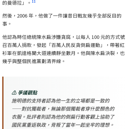
11
的曼德拉」。
然後，2006 年，他做了一件讓昔日戰友幾乎全部反目的
事。
他認為時任總統陳水扁涉嫌貪腐，以每人 100 元的方式號
召百萬人捐款，發起「百萬人民反貪倒扁運動」，帶著紅
衫軍在凱達格蘭大道連續靜坐數月。他與陳水扁決裂，也
幾乎與整個民進黨劃清界線。
⚠️ 爭議觀點
施明德的支持者認為他一生的立場都是一致的
——對抗獨裁者，無論那個獨裁者穿什麼顏色的
衣服。批評者則認為他的倒扁行動客觀上協助了
國民黨重返執政，背叛了當年一起坐牢的理想。