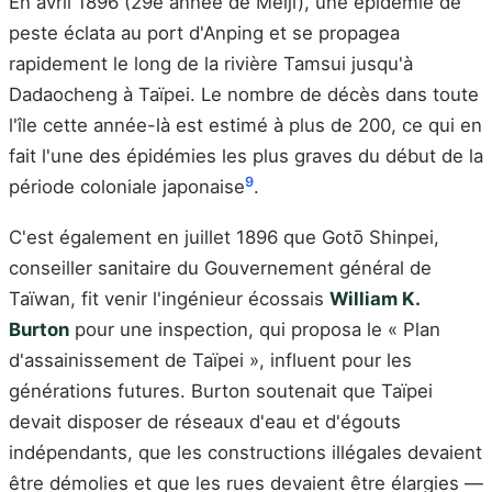
En avril 1896 (29e année de Meiji), une épidémie de
peste éclata au port d'Anping et se propagea
rapidement le long de la rivière Tamsui jusqu'à
Dadaocheng à Taïpei. Le nombre de décès dans toute
l'île cette année-là est estimé à plus de 200, ce qui en
fait l'une des épidémies les plus graves du début de la
9
période coloniale japonaise
.
C'est également en juillet 1896 que Gotō Shinpei,
conseiller sanitaire du Gouvernement général de
Taïwan, fit venir l'ingénieur écossais
William K.
Burton
pour une inspection, qui proposa le « Plan
d'assainissement de Taïpei », influent pour les
générations futures. Burton soutenait que Taïpei
devait disposer de réseaux d'eau et d'égouts
indépendants, que les constructions illégales devaient
être démolies et que les rues devaient être élargies —