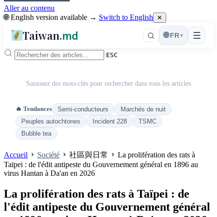
Aller au contenu
🌐 English version available →
Switch to English
✕
Taiwan
.md
☰
🌐
FR
▾
ESC
Saisissez des mots-clés pour rechercher dans tous les articles
🔥 Tendances
Semi-conducteurs
Marchés de nuit
Peuples autochtones
Incident 228
TSMC
Bubble tea
Accueil
Société
社區與日常
La prolifération des rats à
Taïpei : de l'édit antipeste du Gouvernement général en 1896 au
virus Hantan à Da'an en 2026
La prolifération des rats à Taïpei : de
l'édit antipeste du Gouvernement général