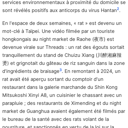
services environnementaux à proximité du domicile se
2
sont révélés positifs aux anticorps du virus Hantan
.
En l'espace de deux semaines, « rat » est devenu un
mot-clé à Taïpei. Une vidéo filmée par un touriste
hongkongais au night market de Raohe (夜市) est
devenue virale sur Threads : un rat des égouts sortait
tranquillement du stand de Chuizu Xiang (川醉湘麻辣
燙) et grignotait du gâteau de riz sanguin dans la zone
3
d'ingrédients de braisage
. En remontant à 2024, un
rat avait été aperçu sortant du comptoir d'un
restaurant dans la galerie marchande du Shin Kong
Mitsukoshi Xinyi A8, un cuisinier le chassant avec un
parapluie ; des restaurants de Ximending et du night
market de Guanghua avaient également été filmés par
le bureau de la santé avec des rats volant de la
nourriture, et sanctionnés en vertu de la loi sur la