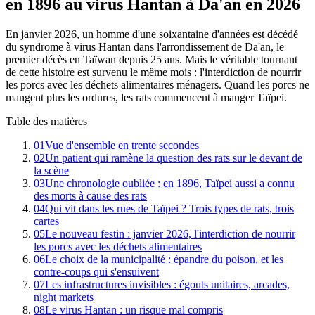
en 1896 au virus Hantan à Da'an en 2026
En janvier 2026, un homme d'une soixantaine d'années est décédé
du syndrome à virus Hantan dans l'arrondissement de Da'an, le
premier décès en Taïwan depuis 25 ans. Mais le véritable tournant
de cette histoire est survenu le même mois : l'interdiction de nourrir
les porcs avec les déchets alimentaires ménagers. Quand les porcs ne
mangent plus les ordures, les rats commencent à manger Taïpei.
Table des matières
01
Vue d'ensemble en trente secondes
02
Un patient qui ramène la question des rats sur le devant de
la scène
03
Une chronologie oubliée : en 1896, Taïpei aussi a connu
des morts à cause des rats
04
Qui vit dans les rues de Taïpei ? Trois types de rats, trois
cartes
05
Le nouveau festin : janvier 2026, l'interdiction de nourrir
les porcs avec les déchets alimentaires
06
Le choix de la municipalité : épandre du poison, et les
contre-coups qui s'ensuivent
07
Les infrastructures invisibles : égouts unitaires, arcades,
night markets
08
Le virus Hantan : un risque mal compris