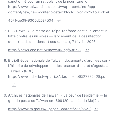
sanctionné pour un rat volant de la nourriture ».
https://www.taiwantimes.com.tw/app-container/app-
content/new/new-content-detail?blogId=blog-2c2dfb01-dde0-
4571-be39-9305d2587504
↩
EBC News, « Le métro de Taïpei renforce continuellement la
lutte contre les nuisibles — lancement de la désinfection
complète des stations et des rames », 7 février 2026.
https://news.ebc.net.tw/news/living/536722
↩
Bibliothèque nationale de Taïwan, documents d'archives sur «
L'histoire du développement des réseaux d'eau et d'égouts à
Taïwan » (PDF).
https://www.ntl.edu.tw/public/Attachment/9527932429.pdf
↩
Archives nationales de Taïwan, « La peur de l'épidémie — la
grande peste de Taïwan en 1896 (29e année de Meiji) ».
https://www.th.gov.tw/Epaper_Content/236/5621/
↩