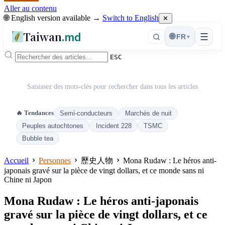
Aller au contenu
🌐 English version available →
Switch to English
✕
Taiwan
.md
☰
🌐
FR
▾
ESC
Saisissez des mots-clés pour rechercher dans tous les articles
🔥 Tendances
Semi-conducteurs
Marchés de nuit
Peuples autochtones
Incident 228
TSMC
Bubble tea
Accueil
Personnes
歷史人物
Mona Rudaw : Le héros anti-
japonais gravé sur la pièce de vingt dollars, et ce monde sans ni
Chine ni Japon
Mona Rudaw : Le héros anti-japonais
gravé sur la pièce de vingt dollars, et ce