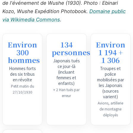
de l'événement de Wushe (1930). Photo : Ebinari
Kozo,
Wushe Expédition Photobook
.
Domaine public
via Wikimedia Commons
.
Environ
134
Environ
300
personnes
1 194 +
hommes
1 306
Japonais tués
ce jour-là
Hommes forts
Troupes et
(incluant
des six tribus
police
femmes et
en révolte
mobilisées par
enfants)
les Japonais
Petit matin du
+ 2 Han tués par
(sources
27/10/1930
erreur
varient)
Avions, artillerie
de montagne
déployés