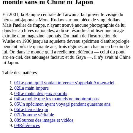
monde sans ni Chine ni Japon
En 2001, la Banque centrale de Taïwan a fait graver le visage du
héros anti-japonais Mona Rudaw sur une pièce de vingt dollars.
Mais l'atelier de frappe, n'ayant trouvé aucune photographie de lui
dans les archives nationales, a dû se résoudre à utiliser une image
extraite d'un magazine japonais. Du matin de l'insurrection de
Wushe en 1930 jusqu'au squelette devenu spécimen d'anthropologie
pendant près de quarante ans, trois régimes ont chacun eu besoin de
lui. Or, dans le monde qu'il a réellement défendu — celui du pont
arc-en-ciel, des tatouages faciaux et du Gaya —, il n'y avait ni Chine
ni Japon.
Table des matières
01
Le pont qu'il voulait traverser s'appelait Arc-en-ciel
02
La main impure
03
Le matin des jeux sportifs
04
La moitié que les manuels ne montrent pas
05
Un spécimen ayant voyagé pendant quarante ans
06
Le héros de qui
07
L'homme véritable
08
Sources des images et vidéos
09
Références